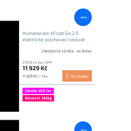
–45 %
Humanscale eFloat Go 2.0
elektrické polohovací stolové
podnoží bílé
Zakázková výroba - na dotaz
9 859 Kč bez DPH
11 929 Kč
Měrná
11 929 Kč / 1 ks
Do košíku
cena:
Záruka 15/5 let
Nosnost 181kg
–30 %