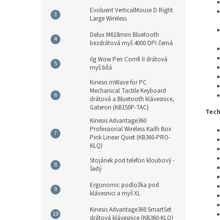
Evoluent VerticalMouse D Right
Large Wireless
Delux M618mini Bluetooth
bezdrátová myš 4000 DPI černá
ilg Wow Pen Comfi II drátová
myš bílá
Kinesis mWave for PC
Mechanical Tactile Keyboard
drátová a Bluetooth klávesnice,
Gateron (KB150P-TAC)
Tech
Kinesis Advantage360
Professional Wireless Kailh Box
Pink Linear Quiet (KB360-PRO-
KLQ)
Stojánek pod telefon kloubový -
šedý
Ergonomic podložka pod
klávesnici a myš XL
Kinesis Advantage360 SmartSet
drátová klávesnice (KB360-KLQ)