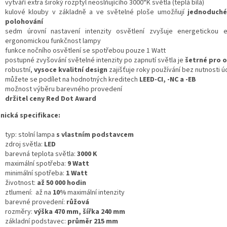
vytváří extra široký rozptyl neoslňujícího 3000°K světla (teplá bílá)
kulové klouby v základně a ve světelné ploše umožňují
jednoduché 
polohování
sedm úrovní nastavení intenzity osvětlení zvyšuje energetickou ef
ergonomickou funkčnost lampy
funkce nočního osvětlení se spotřebou pouze 1 Watt
postupné zvyšování světelné intenzity po zapnutí světla je
šetrné pro o
robustní,
vysoce kvalitní design
zajišťuje roky používání bez nutnosti 
můžete se podílet na hodnotných kreditech
LEED-CI, -NC a -EB
možnost výběru barevného provedení
držitel ceny Red Dot Award
nická specifikace:
typ: stolní lampa
s vlastním podstavcem
zdroj světla:
LED
barevná teplota světla:
3000 K
maximální spotřeba:
9 Watt
minimální spotřeba:
1 Watt
životnost:
až 50 000 hodin
ztlumení: až na
10%
maximální intenzity
barevné provedení:
růžová
rozměry:
výška 470 mm, šířka 240 mm
základní podstavec:
průměr 215 mm