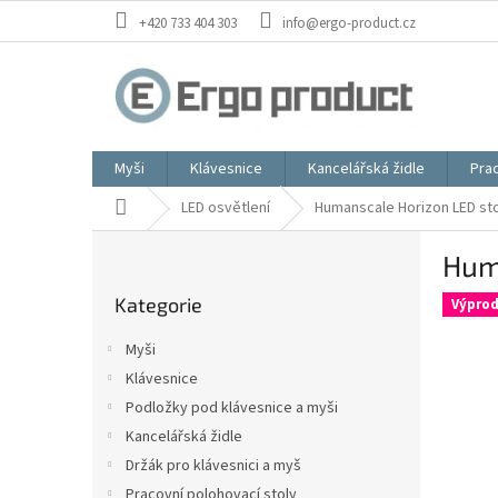
Přejít
+420 733 404 303
info@ergo-product.cz
na
obsah
Myši
Klávesnice
Kancelářská židle
Prac
Domů
LED osvětlení
Humanscale Horizon LED sto
P
Hum
o
Přeskočit
s
Kategorie
kategorie
Výprod
t
r
Myši
a
Klávesnice
n
Podložky pod klávesnice a myši
n
í
Kancelářská židle
p
Držák pro klávesnici a myš
a
Pracovní polohovací stoly