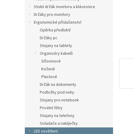
n
Stolní držák monitoru a klávesnice
e
Držáky pro monitory
l
Ergonomické příslušenství
Opěrka předloktí
Držáky pc
Stojany na tablety
Organizéry kabelů
Síťovinové
Kožené
Plastové
Držák na dokumenty
Podložky pod nohy
Stojany pro notebook
Privátní filtry
Stojany na telefony
Ovladače a nabíječky
LED osvětlení