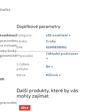
Značka
Doplňkové parametry
kombinací
Kategorie
:
LED osvětlení
→
pracovními
Záruka
:
2 roky
ika vrstvami
EAN
:
810008205051
xtra široký
Základní podstavec
rgonomické
Připevnění
:
→
S čidlem
Ne
→
pohybu
:
Barva
:
Růžová
→
BUP.
Další produkty, které by vás
mohly zajímat
pracovními
Akce