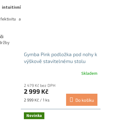
intuitivní
ektivitu a
či
údržby
Gymba Pink podložka pod nohy k
výškově stavitelnému stolu
Skladem
Průměrné
hodnocení
2 479 Kč bez DPH
produktu
2 999 Kč
je
5,0
Měrná
2 999 Kč / 1 ks
Do košíku
z
cena:
5
hvězdiček.
Novinka