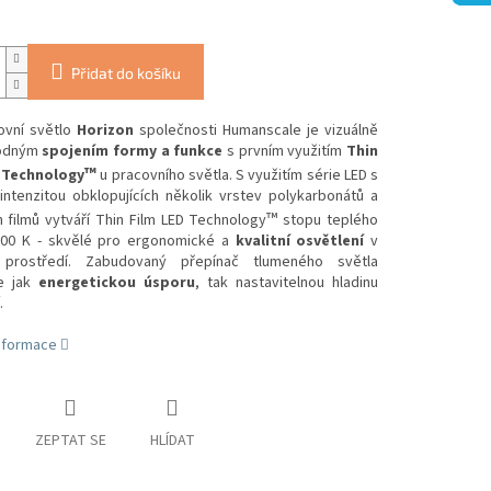
Přidat do košíku
ovní světlo
Horizon
společnosti Humanscale je vizuálně
odným
spojením formy a funkce
s prvním využitím
Thin
™
 Technology
u pracovního světla. S využitím série LED s
intenzitou obklopujících několik vrstev polykarbonátů a
™
 filmů vytváří Thin Film LED Technology
stopu teplého
000 K - skvělé pro ergonomické a
kvalitní osvětlení
v
prostředí. Zabudovaný přepínač tlumeného světla
e jak
energetickou úsporu
, tak nastavitelnou hladinu
.
informace
ZEPTAT SE
HLÍDAT