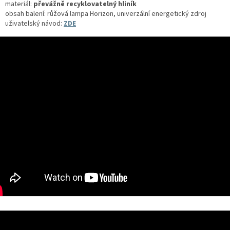
materiál:
převážně recyklovatelný hliník
obsah balení: růžová lampa Horizon, univerzální energetický zdroj
uživatelský návod:
ZDE