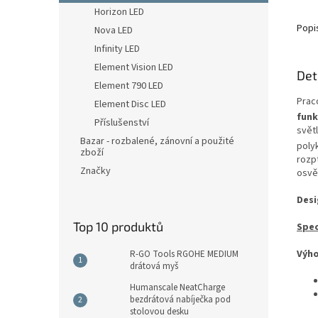
Horizon LED
Popi
Nova LED
Infinity LED
Element Vision LED
Det
Element 790 LED
Prac
Element Disc LED
funk
Příslušenství
světl
Bazar - rozbalené, zánovní a použité
polyk
zboží
rozp
Značky
osvět
Desi
Top 10 produktů
Spec
Výho
R-GO Tools RGOHE MEDIUM
drátová myš
Humanscale NeatCharge
bezdrátová nabíječka pod
stolovou desku