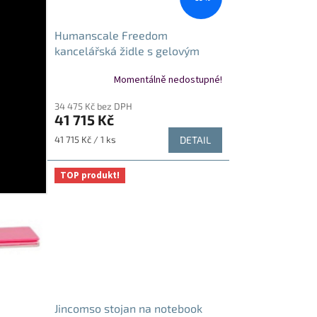
Humanscale Freedom
kancelářská židle s gelovým
sedákem
Momentálně nedostupné!
34 475 Kč bez DPH
41 715 Kč
Měrná
41 715 Kč / 1 ks
DETAIL
cena:
TOP produkt!
Jincomso stojan na notebook