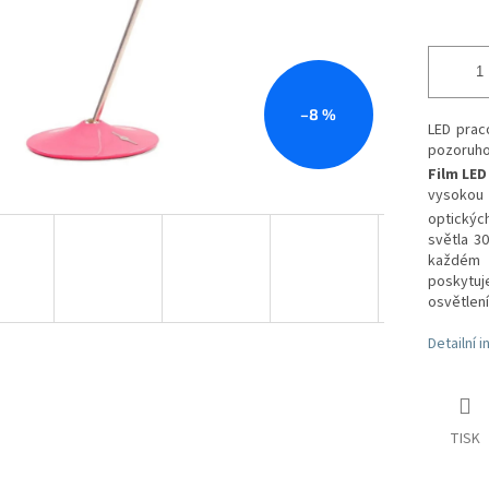
–8 %
LED prac
pozoruh
Film LED
vysokou 
optických
světla 3
každém 
poskytuj
osvětlení
Detailní 
TISK