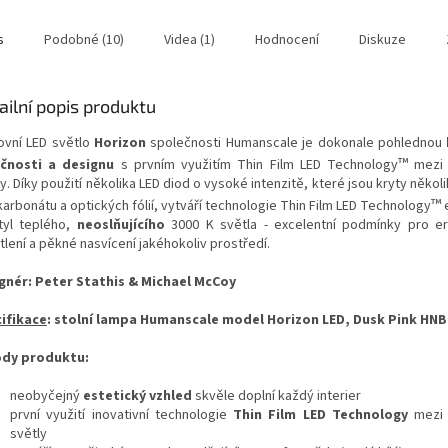
s
Podobné (10)
Videa (1)
Hodnocení
Diskuze
ailní popis produktu
ovní LED světlo
Horizon
společnosti Humanscale je dokonale pohlednou
™
čnosti a designu
s prvním využitím Thin Film LED Technology
mezi 
y. Díky použití několika LED diod o vysoké intenzitě, které jsou kryty někol
™
arbonátu a optických fólií, vytváří technologie Thin Film LED Technology
e
tyl teplého,
neoslňujícího
3000 K světla - excelentní podmínky pro e
lení a pěkné nasvícení jakéhokoliv prostředí.
gnér: Peter Stathis & Michael McCoy
ifikace
: stolní lampa Humanscale model Horizon LED, Dusk Pink HN
dy produktu:
neobyčejný
estetický vzhled
skvěle doplní každý interier
první využití inovativní technologie
Thin Film LED Technology
mezi 
světly