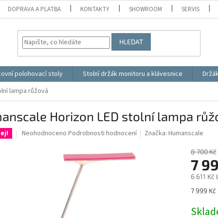
DOPRAVA A PLATBA
KONTAKTY
SHOWROOM
SERVIS
HLEDAT
ovní polohovací stoly
Stolní držák monitoru a klávesnice
Držá
lní lampa růžová
anscale Horizon LED stolní lampa růž
Průměrné
Neohodnoceno
Podrobnosti hodnocení
Značka:
Humanscale
ej!
hodnocení
produktu
8 700 Kč
je
7 9
0,0
6 611 Kč
z
5
Měrná
7 999 Kč 
hvězdiček.
cena:
Skla