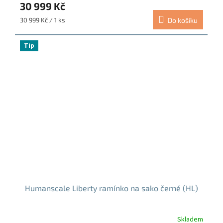
30 999 Kč
Měrná
30 999 Kč / 1 ks
Do košíku
cena:
Tip
Humanscale Liberty ramínko na sako černé (HL)
Skladem