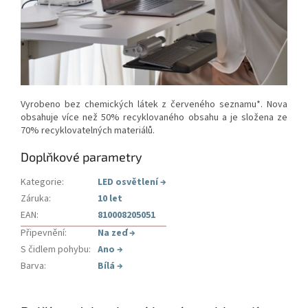
Vyrobeno bez chemických látek z červeného seznamu*. Nova
obsahuje více než 50% recyklovaného obsahu a je složena ze
70% recyklovatelných materiálů.
Doplňkové parametry
Kategorie
:
LED osvětlení
→
Záruka
:
10 let
EAN
:
810008205051
Připevnění
:
Na zeď
→
S čidlem pohybu
:
Ano
→
Barva
:
Bílá
→