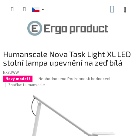
Přejít
NÁKUP
na
obsah
KOŠÍK
Humanscale Nova Task Light XL LED
stolní lampa upevnění na zeď bílá
NX3UWW
Průměrné
Neohodnoceno
Podrobnosti hodnocení
Nový model !
hodnocení
Značka:
Humanscale
produktu
je
0,0
z
5
hvězdiček.