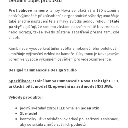
Detailní popis produktu
Protiváhové rameno
lampy Nova se otáčí až o 180 stupňů a
nabízí výjimečné přizpůsobení a ergonomické výhody; umožňuje
také snadné nastavení těla a hlavy svítidla jednou rukou.
"Stálé
panty"
zajišťují, že rameno zůstane na svém místě bez prokluzu
nebo odrazu, takže světlo zůstane zaostřené přesně tam, kde
chcete.
Kombinace vysoce kvalitního světla a nekonečného polohování
umožňuje výjimečný vzhled na kameře.
Díky tomu je Nova jasným
lídrem ve vysoce výkonném osvětlení pro videokonference.
Designér: Humanscale Design Studio
Specifikace:
stolní lampa Humanscale Nova Task Light LED,
arktická bílá, model XL upevnění na zeď model NX3UWW.
Výhody produktu :
jediný světelný zdroj s LED vrhá jen
jeden stín
XL model
kontrolky uživatelského ovládání po seřízení zeslábnou,
aby se snížila změť vizuálních podnětů