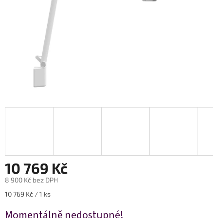
10 769 Kč
8 900 Kč bez DPH
Měrná
10 769 Kč / 1 ks
cena:
Momentálně nedostupné!