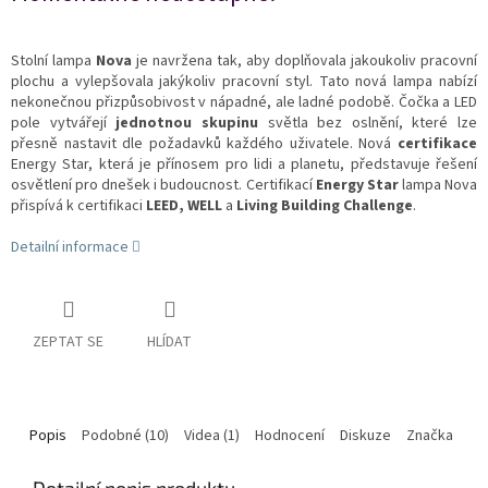
Stolní lampa
Nova
je navržena tak, aby doplňovala jakoukoliv pracovní
plochu a vylepšovala jakýkoliv pracovní styl. Tato nová lampa nabízí
nekonečnou přizpůsobivost v nápadné, ale ladné podobě. Čočka a LED
pole vytvářejí
jednotnou skupinu
světla bez oslnění, které lze
přesně nastavit dle požadavků každého uživatele. Nová
certifikace
Energy Star, která je přínosem pro lidi a planetu, představuje řešení
osvětlení pro dnešek i budoucnost. Certifikací
Energy Star
lampa Nova
přispívá k certifikaci
LEED, WELL
a
Living Building Challenge
.
Detailní informace
ZEPTAT SE
HLÍDAT
Popis
Podobné (10)
Videa (1)
Hodnocení
Diskuze
Značka