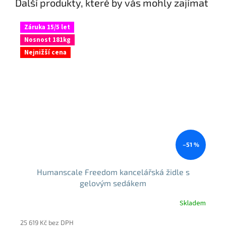
Další produkty, které by vás mohly zajímat
Záruka 15/5 let
Nosnost 181kg
Nejnižší cena
–51 %
Humanscale Freedom kancelářská židle s
gelovým sedákem
Skladem
25 619 Kč bez DPH