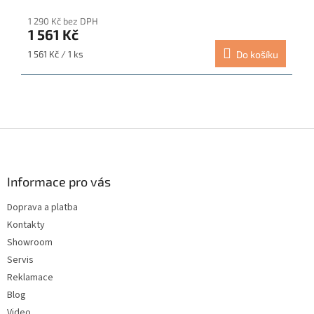
1 290 Kč bez DPH
1 561 Kč
Měrná
1 561 Kč / 1 ks
Do košíku
cena:
Z
á
p
a
Informace pro vás
t
Doprava a platba
í
Kontakty
Showroom
Servis
Reklamace
Blog
Video