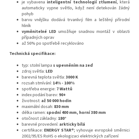
je vybavena
inteligentní technologií ztlumení
, která
automaticky vypne světlo, když není detekován žádný
pohyb
barvu vnějšku dodává trvanlivý film a leštěný přírodní
hliník
vyměnitelné LED
umožňuje snadnou montáž v oblasti
případných oprav
až 56% po spotřebě recyklováno
Technická specifikace:
typ: stolní lampa
s upevněním na zeď
zdroj světla:
LED
barevná teplota světla:
3000 K
rozsah stmívání:
14% - 100%
spotřeba energie:
7 Wattů
index podání barev:
90+
životnost:
až 50 000 hodin
maximální dosah:
830 mm
délka ramen:
spodní 400 mm, horní 380 mm
otočnost základny:
180°
barevné provedení:
arkticky bílá
certifikace:
ENERGY STAR®
;
vyhovuje evropské směrnici
2002/95/ES RoHS o ekologizaci elektrických zařízení