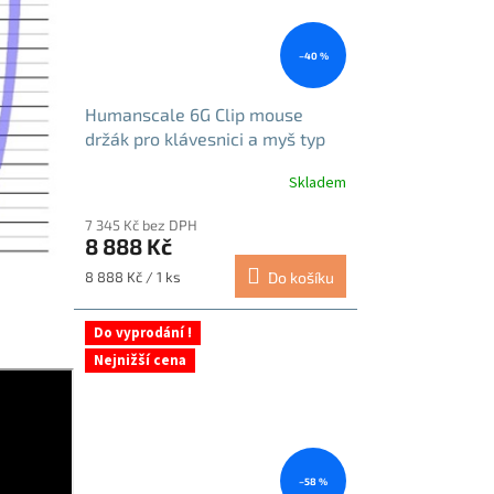
–40 %
Humanscale 6G Clip mouse
držák pro klávesnici a myš typ
900 černá
Skladem
7 345 Kč bez DPH
8 888 Kč
Měrná
8 888 Kč / 1 ks
Do košíku
cena:
Do vyprodání !
Nejnižší cena
–58 %