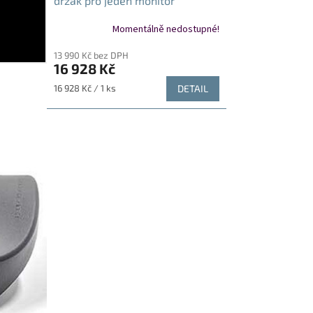
držák pro jeden monitor
klávesnici a myš černý
Momentálně nedostupné!
13 990 Kč bez DPH
16 928 Kč
Měrná
16 928 Kč / 1 ks
DETAIL
cena: