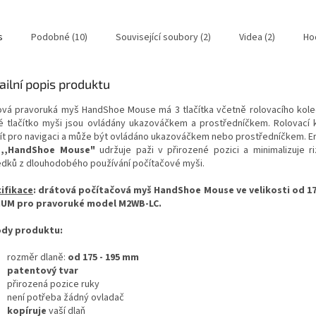
s
Podobné (10)
Související soubory (2)
Videa (2)
Ho
ailní popis produktu
ová pravoruká myš HandShoe Mouse má 3 tlačítka včetně rolovacího kole
é tlačítko myši jsou ovládány ukazováčkem a prostředníčkem. Rolovací 
ít pro navigaci a může být ovládáno ukazováčkem nebo prostředníčkem. 
š
,,HandShoe Mouse"
udržuje paži v přirozené pozici a minimalizuje ri
edků z dlouhodobého používání počítačové myši.
ifikace
:
drátová počítačová myš HandShoe Mouse ve velikosti od 17
UM pro pravoruké model M2WB-LC.
dy produktu:
rozměr dlaně:
od 175 - 195 mm
patentový tvar
přirozená pozice ruky
není potřeba žádný ovladač
kopíruje
vaší dlaň