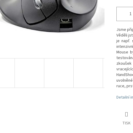
Jsme přip
Věděli js
je např.
intenziv
Mouse b
testován
zkoušek 
vracející
HandShoe
uvolněné
ruce, prs
Detailní 
TISK