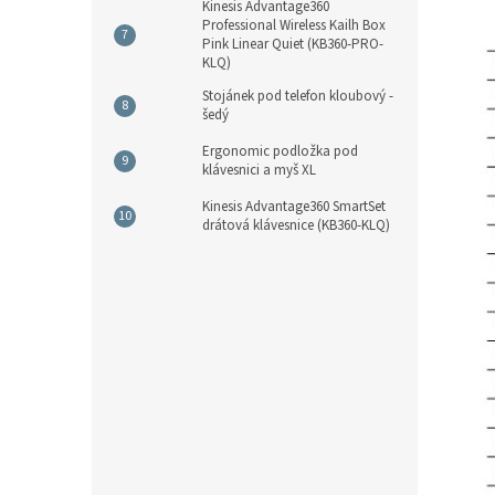
Kinesis Advantage360
Professional Wireless Kailh Box
Pink Linear Quiet (KB360-PRO-
KLQ)
Stojánek pod telefon kloubový -
šedý
Ergonomic podložka pod
klávesnici a myš XL
Kinesis Advantage360 SmartSet
drátová klávesnice (KB360-KLQ)