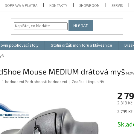
DOPRAVA A PLATBA
KONTAKTY
SHOWROOM
SERVIS
HLEDAT
ovní polohovací stoly
Stolní držák monitoru a klávesnice
Držá
yš
dShoe Mouse MEDIUM drátová myš
M2W
Průměrné
1 hodnocení
Podrobnosti hodnocení
Značka:
Hippus NV
hodnocení
produktu
2 7
je
2 313 Kč
5,0
z
Měrná
2 799 Kč 
5
cena:
hvězdiček.
Skla