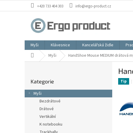
Přejít
+420 733 404 303
info@ergo-product.cz
na
obsah
Myši
Klávesnice
Kancelářská židle
Prac
Domů
Myši
HandShoe Mouse MEDIUM drátová m
P
Han
o
Přeskočit
s
Kategorie
kategorie
Tip
t
r
Myši
a
Bezdrátové
n
Drátové
n
í
Vertikální
p
K notebooku
a
Trackbally