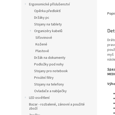
Ergonomické příslušenství
Opěrka předloktí
Popi
Držáky pc
Stojany na tablety
Det
Organizéry kabelů
Síťovinové
Drát
Kožené
prav
použ
Plastové
my
Držák na dokumenty
násl
Podložky pod nohy
Spec
Stojany pro notebook
MEDI
Privátní filtry
Výho
Stojany na telefony
Ovladače a nabíječky
LED osvětlení
Bazar - rozbalené, zánovní a použité
zboží