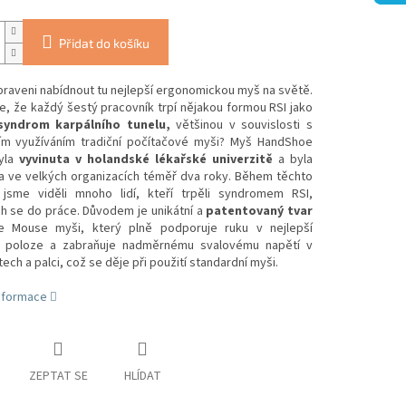
Přidat do košíku
raveni nabídnout tu nejlepší ergonomickou myš na světě.
te, že každý šestý pracovník trpí nějakou formou RSI jako
syndrom karpálního tunelu,
většinou v souvislosti s
ním využíváním tradiční počítačové myši? Myš HandShoe
yla
vyvinuta v holandské lékařské univerzitě
a byla
a ve velkých organizacích téměř dva roky. Během těchto
jsme viděli mnoho lidí, kteří trpěli syndromem RSI,
ch se do práce. Důvodem je unikátní a
patentovaný tvar
 Mouse myši, který plně podporuje ruku v nejlepší
 poloze a zabraňuje nadměrnému svalovému napětí v
tech a palci, což se děje při použití standardní myši.
informace
ZEPTAT SE
HLÍDAT