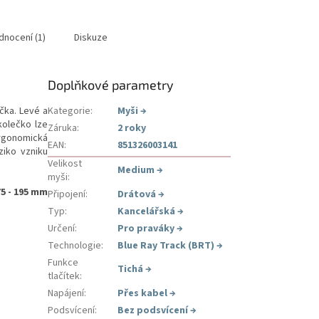
dnocení (1)
Diskuze
Doplňkové parametry
čka. Levé a
Kategorie
:
Myši
→
kolečko lze
Záruka
:
2 roky
Ergonomická
EAN
:
851326003141
ziko vzniku
Velikost
Medium
→
myši
:
5 - 195 mm
Připojení
:
Drátová
→
Typ
:
Kancelářská
→
Určení
:
Pro praváky
→
Technologie
:
Blue Ray Track (BRT)
→
Funkce
Tichá
→
tlačítek
:
Napájení
:
Přes kabel
→
Podsvícení
:
Bez podsvícení
→