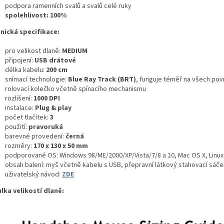
podpora ramenních svalů a svalů celé ruky
spolehlivost: 100%
nická specifikace:
pro velikost dlaně:
MEDIUM
připojení:
USB drátové
délka kabelu:
200 cm
snímací technologie:
Blue Ray Track (BRT)
, funguje téměř na všech pov
rolovací kolečko včetně spínacího mechanismu
rozlišení:
1000 DPI
instalace:
Plug & play
počet tlačítek:
3
použití:
pravoruká
barevné provedení:
černá
rozměry:
170 x 130 x 50 mm
podporované OS: Windows 98/ME/2000/XP/Vista/7/8 a 10, Mac OS X, Linux 
obsah balení: myš včetně kabelu s USB, přepravní látkový stahovací sáče
uživatelský návod:
ZDE
lka velikostí dlaně: