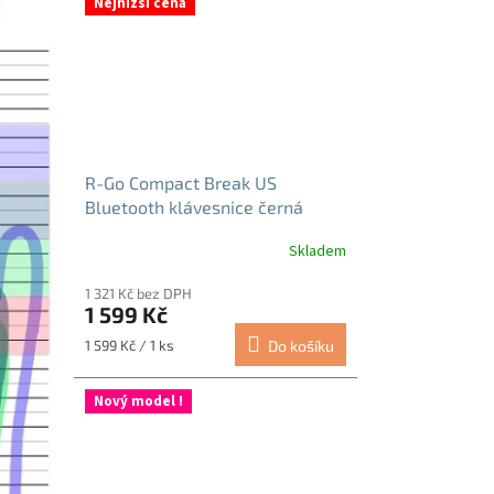
Nejnižší cena
R-Go Compact Break US
Bluetooth klávesnice černá
Skladem
1 321 Kč bez DPH
1 599 Kč
Měrná
1 599 Kč / 1 ks
Do košíku
cena:
Nový model !