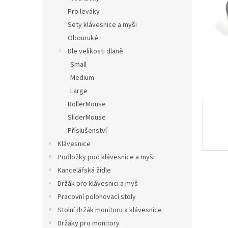
n
Pro leváky
e
Sety klávesnice a myši
l
Obouruké
Dle velikosti dlaně
Small
Medium
Large
RollerMouse
SliderMouse
Příslušenství
Klávesnice
Podložky pod klávesnice a myši
Kancelářská židle
Držák pro klávesnici a myš
Pracovní polohovací stoly
Stolní držák monitoru a klávesnice
Držáky pro monitory