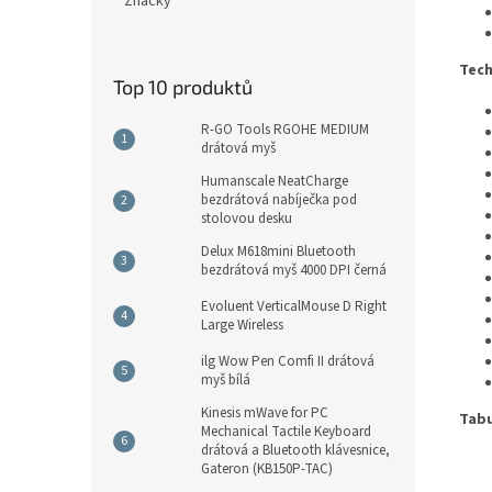
Značky
Tech
Top 10 produktů
R-GO Tools RGOHE MEDIUM
drátová myš
Humanscale NeatCharge
bezdrátová nabíječka pod
stolovou desku
Delux M618mini Bluetooth
bezdrátová myš 4000 DPI černá
Evoluent VerticalMouse D Right
Large Wireless
ilg Wow Pen Comfi II drátová
myš bílá
Kinesis mWave for PC
Tabu
Mechanical Tactile Keyboard
drátová a Bluetooth klávesnice,
Gateron (KB150P-TAC)