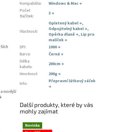
Kompabilita
:
Windows & Mac
→
Počet
3
→
tlačítek
:
Opletený kabel
→
,
Odpojitelný kabel
→
,
Vlastnosti
:
Opěrka dlaně
→
,
Lip pro
malíček
→
rších
DPI
:
1000
→
Barva
:
Černá
→
Délka
200cm
→
kabelu
:
Hmotnost
:
200g
→
Přepravní látkový sáček
Info
:
→
a novější
k
Další produkty, které by vás
mohly zajímat
Novinka