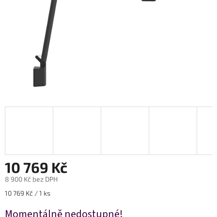
10 769 Kč
8 900 Kč bez DPH
Měrná
10 769 Kč / 1 ks
cena:
Momentálně nedostupné!