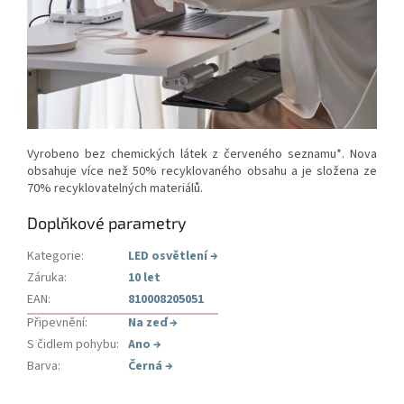
Vyrobeno bez chemických látek z červeného seznamu*. Nova
obsahuje více než 50% recyklovaného obsahu a je složena ze
70% recyklovatelných materiálů.
Doplňkové parametry
Kategorie
:
LED osvětlení
→
Záruka
:
10 let
EAN
:
810008205051
Připevnění
:
Na zeď
→
S čidlem pohybu
:
Ano
→
Barva
:
Černá
→