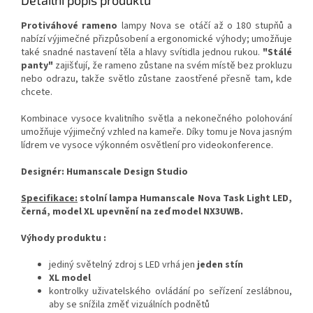
Detailní popis produktu
Protiváhové rameno
lampy Nova se otáčí až o 180 stupňů a
nabízí výjimečné přizpůsobení a ergonomické výhody; umožňuje
také snadné nastavení těla a hlavy svítidla jednou rukou.
"Stálé
panty"
zajišťují, že rameno zůstane na svém místě bez prokluzu
nebo odrazu, takže světlo zůstane zaostřené přesně tam, kde
chcete.
Kombinace vysoce kvalitního světla a nekonečného polohování
umožňuje výjimečný vzhled na kameře.
Díky tomu je Nova jasným
lídrem ve vysoce výkonném osvětlení pro videokonference.
Designér: Humanscale Design Studio
Specifikace:
stolní lampa Humanscale Nova Task Light LED,
černá, model XL upevnění na zeď model
NX3UWB
.
Výhody produktu :
jediný světelný zdroj s LED vrhá jen
jeden stín
XL model
kontrolky uživatelského ovládání po seřízení zeslábnou,
aby se snížila změť vizuálních podnětů