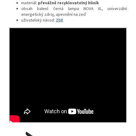
materiál:
převážně recyklovatelný hliník
obsah balení: černá lampa NOVA XL, univerzální
energetický zdroj, upevnění na zeď
uživatelský návod:
ZDE