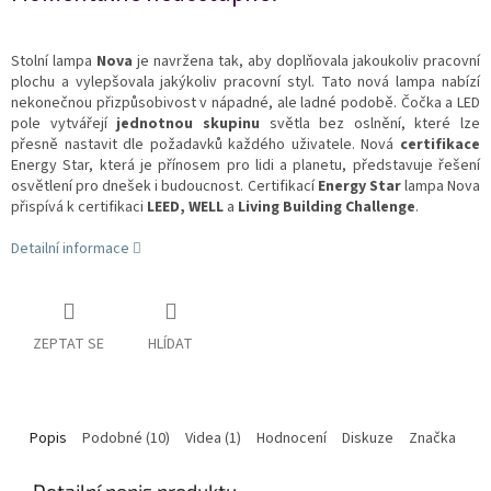
Stolní lampa
Nova
je navržena tak, aby doplňovala jakoukoliv pracovní
plochu a vylepšovala jakýkoliv pracovní styl. Tato nová lampa nabízí
nekonečnou přizpůsobivost v nápadné, ale ladné podobě. Čočka a LED
pole vytvářejí
jednotnou skupinu
světla bez oslnění, které lze
přesně nastavit dle požadavků každého uživatele. Nová
certifikace
Energy Star, která je přínosem pro lidi a planetu, představuje řešení
osvětlení pro dnešek i budoucnost. Certifikací
Energy Star
lampa Nova
přispívá k certifikaci
LEED, WELL
a
Living Building Challenge
.
Detailní informace
ZEPTAT SE
HLÍDAT
Popis
Podobné (10)
Videa (1)
Hodnocení
Diskuze
Značka