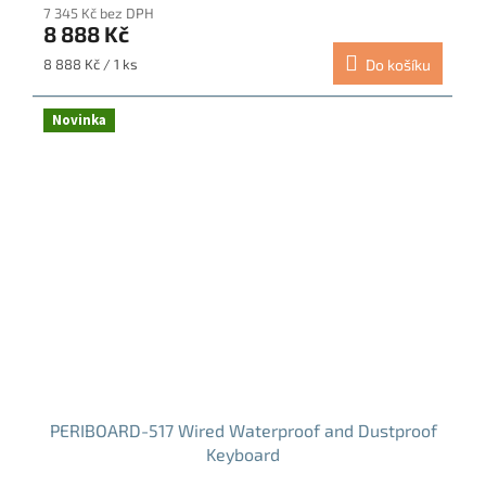
7 345 Kč bez DPH
8 888 Kč
Měrná
8 888 Kč / 1 ks
Do košíku
cena:
Novinka
PERIBOARD-517 Wired Waterproof and Dustproof
Keyboard