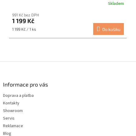
Skladem
Průměrné
hodnocení
991 Kč bez DPH
produktu
1 199 Kč
je
5,0
Měrná
1 199 Kč / 1 ks
Do košíku
z
cena:
5
hvězdiček.
Z
á
p
a
Informace pro vás
t
Doprava a platba
í
Kontakty
Showroom
Servis
Reklamace
Blog