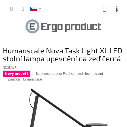
Přejít
NÁKUP
na
obsah
KOŠÍK
Humanscale Nova Task Light XL LED
stolní lampa upevnění na zeď černá
NX3UWB
Průměrné
Neohodnoceno
Podrobnosti hodnocení
Nový model !
hodnocení
Značka:
Humanscale
produktu
je
0,0
z
5
hvězdiček.