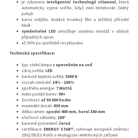
je vybavena
inteligentní technologií ztlumení
, která
automaticky vypne světlo, když není detekován žádný
pohyb
barvu vnějšku dodává trvanlivý film a leštěný přírodní
hliník
vyměnitelné LED
umožňuje snadnou montáž v oblasti
případných oprav
až 56% po spotřebě recyklováno
Technická specifikace:
typ: stolní lampa
s upevněním na zeď
zdroj světla:
LED
barevná teplota světla:
3000 K
rozsah stmívání:
14% - 100%
spotřeba energie:
7 Wattů
index podání barev:
90+
životnost:
až 50 000 hodin
maximální dosah:
830 mm
délka ramen:
spodní 400 mm, horní 380 mm
otočnost základny:
180°
barevné provedení:
černá
certifikace:
ENERGY STAR®
;
vyhovuje evropské směrnici
2002/95/ES RoHS o ekologizaci elektrických zařízení