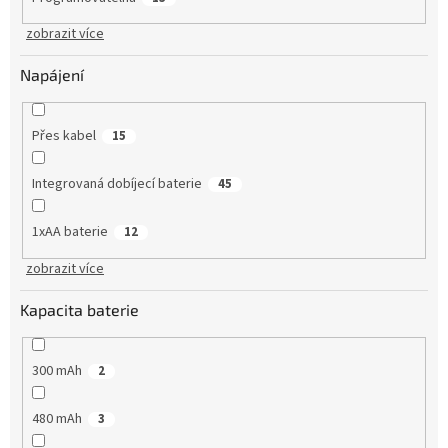
zobrazit více
Napájení
Přes kabel
15
Integrovaná dobíjecí baterie
45
1xAA baterie
12
zobrazit více
Kapacita baterie
300 mAh
2
480 mAh
3