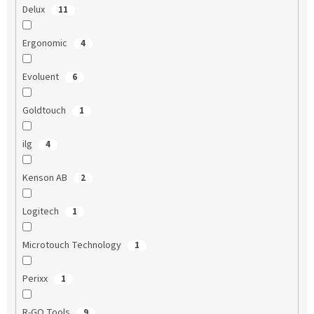
Delux
11
Ergonomic
4
Evoluent
6
Goldtouch
1
ilg
4
Kenson AB
2
Logitech
1
Microtouch Technology
1
Perixx
1
R-GO Tools
9