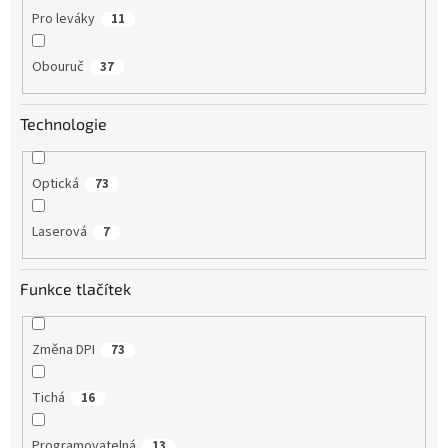
Pro leváky
11
Obouruč
37
Technologie
Optická
73
Laserová
7
Funkce tlačítek
Změna DPI
73
Tichá
16
Programovatelná
13