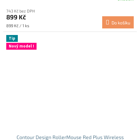
hodnocení
743 Kč bez DPH
produktu
899 Kč
je
Do košíku
4,9
Měrná
899 Kč / 1 ks
z
cena:
5
Tip
hvězdiček.
Nový model !
Contour Design RollerMouse Red Plus Wireless