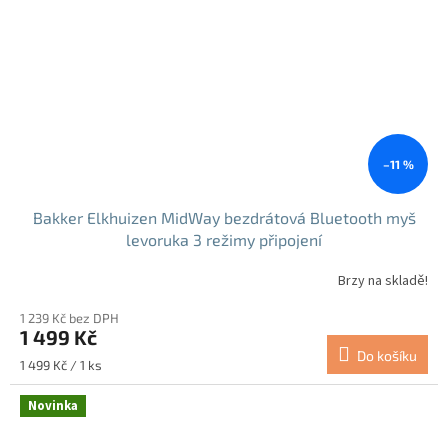
–11 %
Bakker Elkhuizen MidWay bezdrátová Bluetooth myš
levoruka 3 režimy připojení
Brzy na skladě!
1 239 Kč bez DPH
1 499 Kč
Do košíku
Měrná
1 499 Kč / 1 ks
cena:
Novinka