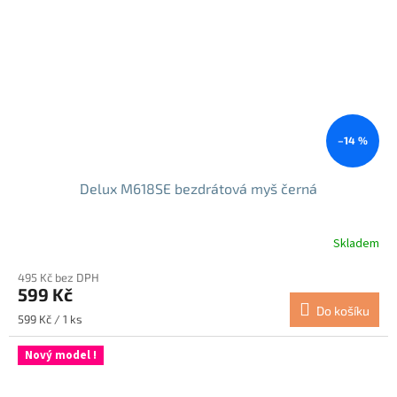
–14 %
Delux M618SE bezdrátová myš černá
Skladem
495 Kč bez DPH
599 Kč
Do košíku
Měrná
599 Kč / 1 ks
cena:
Nový model !