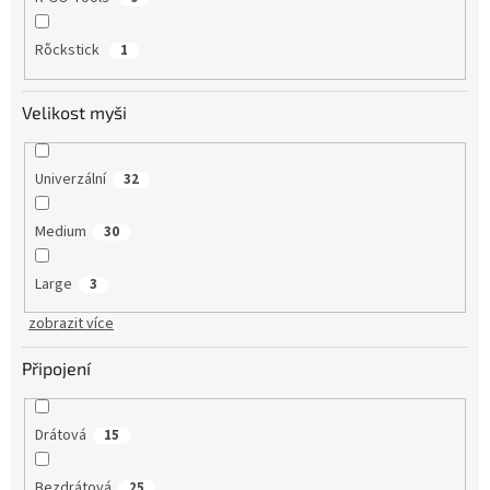
Rὅckstick
1
Velikost myši
Univerzální
32
Medium
30
Large
3
zobrazit více
Připojení
Drátová
15
Bezdrátová
25