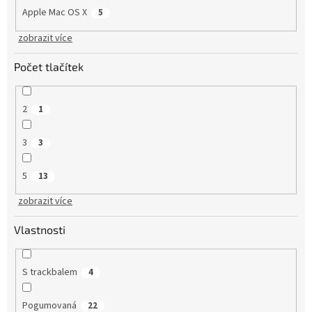
Apple Mac OS X
5
zobrazit více
Počet tlačítek
2
1
3
3
5
13
zobrazit více
Vlastnosti
S trackbalem
4
Pogumovaná
22