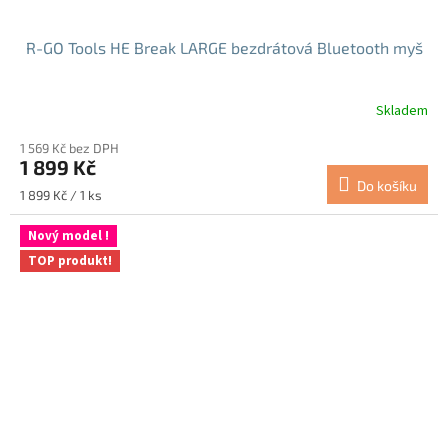
R-GO Tools HE Break LARGE bezdrátová Bluetooth myš
Skladem
1 569 Kč bez DPH
1 899 Kč
Do košíku
Měrná
1 899 Kč / 1 ks
cena:
Nový model !
TOP produkt!