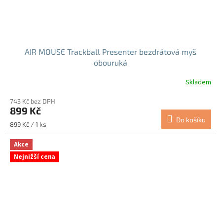
AIR MOUSE Trackball Presenter bezdrátová myš
obouruká
Skladem
Průměrné
hodnocení
743 Kč bez DPH
produktu
899 Kč
je
Do košíku
5,0
Měrná
899 Kč / 1 ks
z
cena:
5
Akce
hvězdiček.
Nejnižší cena