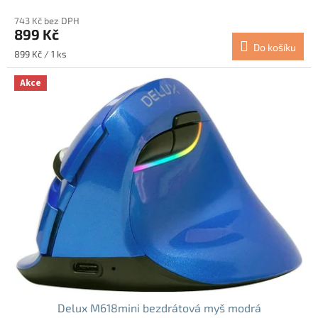
hodnocení
743 Kč bez DPH
produktu
899 Kč
je
Do košíku
4,8
Měrná
899 Kč / 1 ks
z
cena:
5
Akce
hvězdiček.
Delux M618mini bezdrátová myš modrá