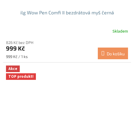
ilg Wow Pen Comfi II bezdrátová myš černá
Skladem
Průměrné
hodnocení
826 Kč bez DPH
produktu
999 Kč
je
Do košíku
5,0
Měrná
999 Kč / 1 ks
z
cena:
5
Akce
hvězdiček.
TOP produkt!