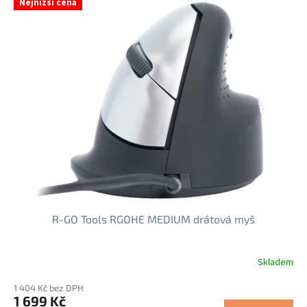
Nejnižší cena
ý
p
i
s
p
r
o
d
u
k
t
ů
R-GO Tools RGOHE MEDIUM drátová myš
Skladem
Průměrné
hodnocení
1 404 Kč bez DPH
produktu
1 699 Kč
je