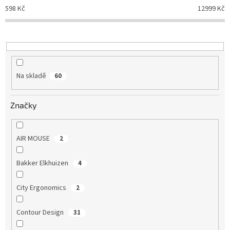
598
Kč
12999
Kč
Na skladě
60
Značky
AIR MOUSE
2
Bakker Elkhuizen
4
City Ergonomics
2
Contour Design
31