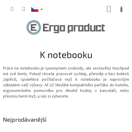
Přejít
NÁKUP
na
obsah
KOŠÍK
K notebooku
Práce na notebooku je synonymem svobody, ale vestavěný touchpad
má své limity. Pokud chcete pracovat rychleji, přesněji a bez bolesti
zápěstí, spolehlivá počítačová myš k notebooku
je naprostým
základem vaší výbavy. Ať už hledáte kompaktního parťáka do batohu,
ergonomického pomocníka pro dlouhé hodiny v kanceláři, nebo
přesnou herní myš, u nás si vyberete.
Nejprodávanější