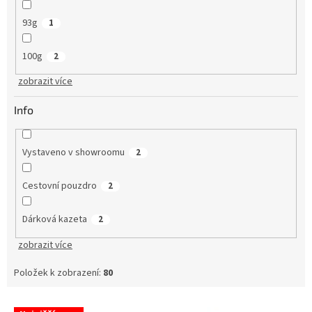
93g
1
100g
2
zobrazit více
Info
Vystaveno v showroomu
2
Cestovní pouzdro
2
Dárková kazeta
2
zobrazit více
Položek k zobrazení:
80
V