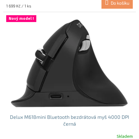
Do košíku
5,0
Měrná
1 699 Kč / 1 ks
z
cena:
5
Nový model !
hvězdiček.
Delux M618mini Bluetooth bezdrátová myš 4000 DPI
černá
Skladem
Průměrné