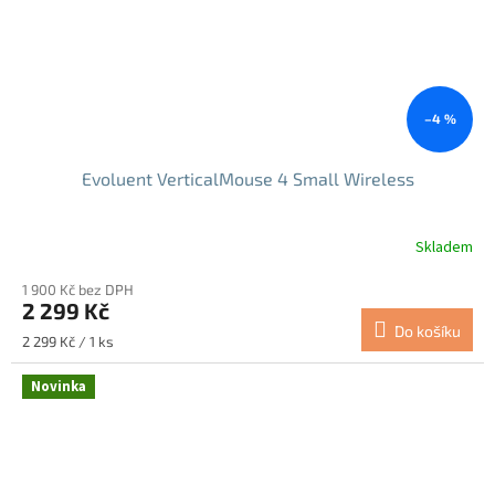
–4 %
Evoluent VerticalMouse 4 Small Wireless
Skladem
1 900 Kč bez DPH
2 299 Kč
Do košíku
Měrná
2 299 Kč / 1 ks
cena:
Novinka