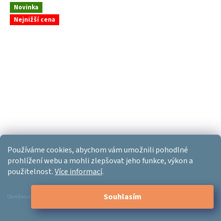
Novinka
Nejnižší cena
Používáme cookies, abychom vám umožnili pohodlné
prohlížení webu a mohli zlepšovat jeho funkce, výkon a
R-GO Tools HE Break SMALL bezdrátová Bluetooth myš
použitelnost.
Více informací
.
Skladem
Souhlasím
Odmítnout
1 569 Kč bez DPH