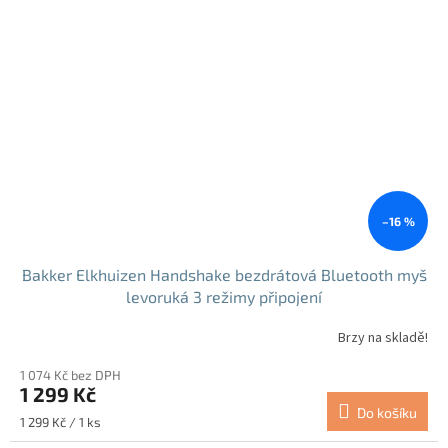
–16 %
Bakker Elkhuizen Handshake bezdrátová Bluetooth myš
levoruká 3 režimy připojení
Brzy na skladě!
1 074 Kč bez DPH
1 299 Kč
Do košíku
Měrná
1 299 Kč / 1 ks
cena: