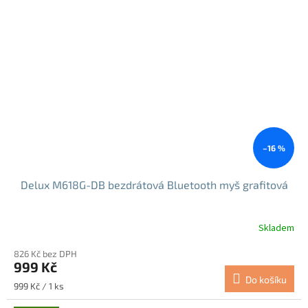
–16 %
Delux M618G-DB bezdrátová Bluetooth myš grafitová
Skladem
Průměrné
hodnocení
826 Kč bez DPH
produktu
999 Kč
je
Do košíku
5,0
Měrná
999 Kč / 1 ks
z
cena: