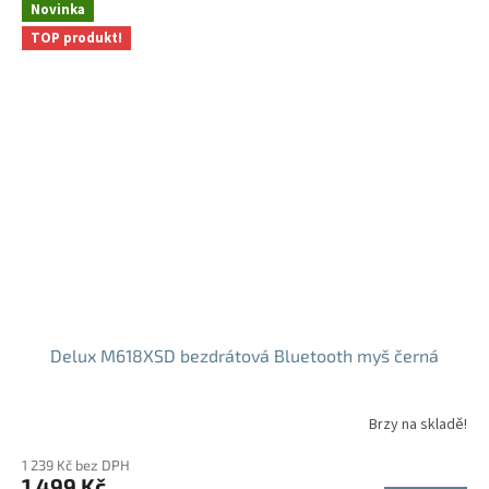
5
Novinka
hvězdiček.
TOP produkt!
Delux M618XSD bezdrátová Bluetooth myš černá
Brzy na skladě!
Průměrné
hodnocení
1 239 Kč bez DPH
produktu
1 499 Kč