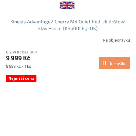
Kinesis Advantage2 Cherry MX Quiet Red UK drátová
klávesnice (KB600LFQ-UK)
Na objednávku
8 264 Kč bez DPH
9 999 Kč
Do košíku
Měrná
9 999 Kč / 1 ks
cena:
Nejnižší cena