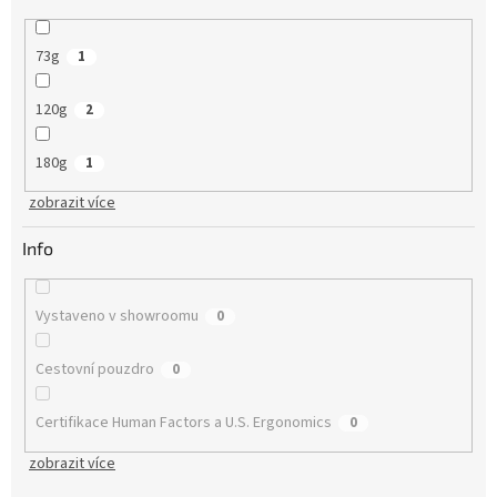
73g
1
120g
2
180g
1
zobrazit více
Info
Vystaveno v showroomu
0
Cestovní pouzdro
0
Certifikace Human Factors a U.S. Ergonomics
0
zobrazit více