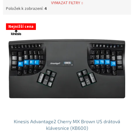
VYMAZAT FILTRY
Položek k zobrazení:
4
V
Nejnižší cena
ý
p
i
s
p
r
o
d
u
k
t
ů
Kinesis Advantage2 Cherry MX Brown US drátová
klávesnice (KB600)