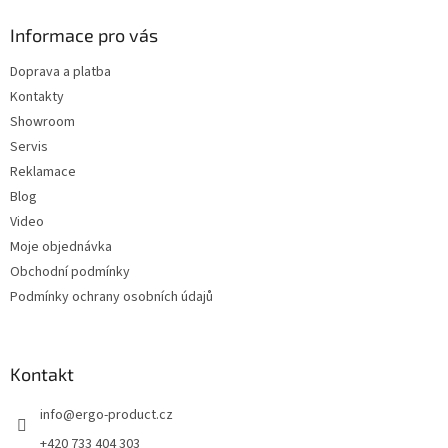
p
a
Informace pro vás
t
Doprava a platba
í
Kontakty
Showroom
Servis
Reklamace
Blog
Video
Moje objednávka
Obchodní podmínky
Podmínky ochrany osobních údajů
Kontakt
info
@
ergo-product.cz
+420 733 404 303