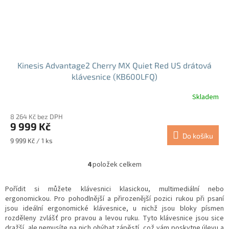
Kinesis Advantage2 Cherry MX Quiet Red US drátová
klávesnice (KB600LFQ)
Skladem
Průměrné
hodnocení
8 264 Kč bez DPH
produktu
9 999 Kč
je
Do košíku
5,0
Měrná
9 999 Kč / 1 ks
z
cena:
5
4
položek celkem
hvězdiček.
O
v
l
Pořídit si můžete klávesnici klasickou, multimediální nebo
á
ergonomickou. Pro pohodlnější a přirozenější pozici rukou při psaní
d
jsou ideální ergonomické klávesnice, u nichž jsou bloky písmen
a
rozděleny zvlášť pro pravou a levou ruku. Tyto klávesnice jsou sice
c
dražší, ale nemusíte na nich ohýbat zápěstí, což vám poskytne úlevu a