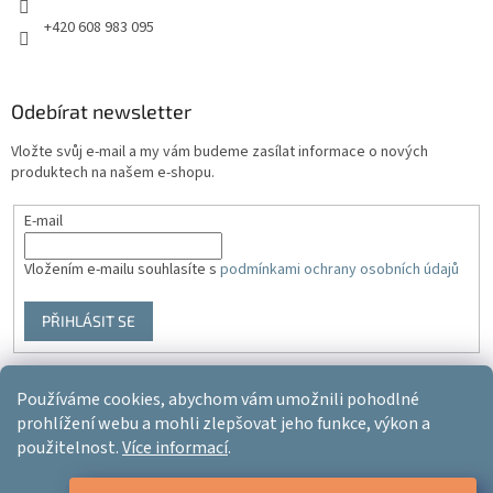
+420 608 983 095
Odebírat newsletter
Vložte svůj e-mail a my vám budeme zasílat informace o nových
produktech na našem e-shopu.
E-mail
Vložením e-mailu souhlasíte s
podmínkami ochrany osobních údajů
PŘIHLÁSIT SE
Používáme cookies, abychom vám umožnili pohodlné
Vytvořil Shoptet
prohlížení webu a mohli zlepšovat jeho funkce, výkon a
použitelnost.
Více informací
.
Copyright 2026
Ergo-product
. Všechna práva vyhrazena.
Upravit