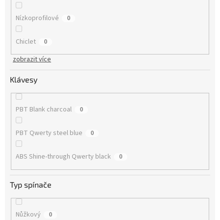
Nízkoprofilové
0
Chiclet
0
zobrazit více
Klávesy
PBT Blank charcoal
0
PBT Qwerty steel blue
0
ABS Shine-through Qwerty black
0
Typ spínače
Nůžkový
0