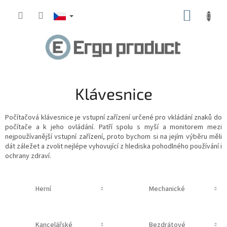
Přejít
NÁKUP
na
obsah
KOŠÍK
Klávesnice
Počítačová klávesnice
je vstupní zařízení určené pro vkládání znaků do
počítače
a k jeho ovládání. Patří spolu s myší a monitorem mezi
nejpoužívanější vstupní zařízení, proto bychom si na jejím výběru měli
dát záležet a zvolit nejlépe vyhovující z hlediska pohodlného používání i
ochrany zdraví.
Herní
Mechanické
Kancelářské
Bezdrátové