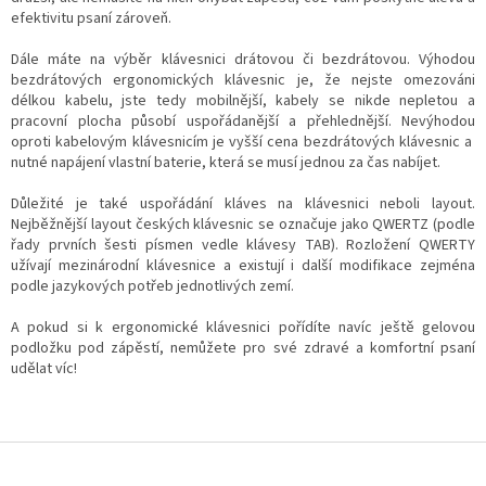
í
efektivitu psaní zároveň.
p
r
Dále máte na výběr klávesnici drátovou či bezdrátovou. Výhodou
v
bezdrátových ergonomických klávesnic je, že nejste omezováni
k
délkou kabelu, jste tedy mobilnější, kabely se nikde nepletou a
y
pracovní plocha působí uspořádanější a přehlednější. Nevýhodou
v
oproti kabelovým klávesnicím je vyšší cena bezdrátových klávesnic a
ý
nutné napájení vlastní baterie, která se musí jednou za čas nabíjet.
p
i
Důležité je také uspořádání kláves na klávesnici neboli layout.
s
Nejběžnější layout českých klávesnic se označuje jako QWERTZ (podle
u
řady prvních šesti písmen vedle klávesy TAB). Rozložení QWERTY
užívají mezinárodní klávesnice a existují i další modifikace zejména
podle jazykových potřeb jednotlivých zemí.
A pokud si k ergonomické klávesnici pořídíte navíc ještě gelovou
podložku pod zápěstí, nemůžete pro své zdravé a komfortní psaní
udělat víc!
Z
á