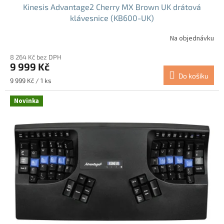
Kinesis Advantage2 Cherry MX Brown UK drátová
klávesnice (KB600-UK)
Na objednávku
8 264 Kč bez DPH
9 999 Kč
Do košíku
Měrná
9 999 Kč / 1 ks
cena:
Novinka