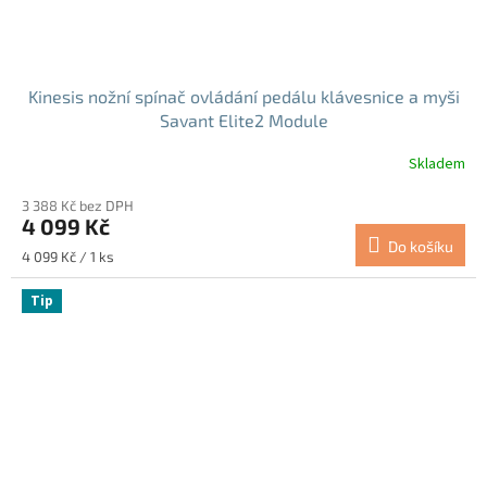
Kinesis nožní spínač ovládání pedálu klávesnice a myši
Savant Elite2 Module
Skladem
3 388 Kč bez DPH
4 099 Kč
Do košíku
Měrná
4 099 Kč / 1 ks
cena:
Tip