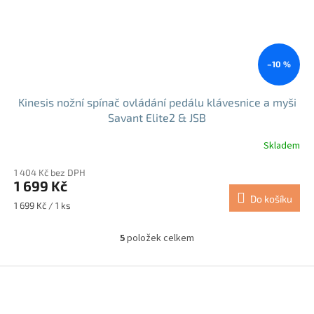
–10 %
Kinesis nožní spínač ovládání pedálu klávesnice a myši
Savant Elite2 & JSB
Skladem
Průměrné
hodnocení
1 404 Kč bez DPH
produktu
1 699 Kč
je
Do košíku
5,0
Měrná
1 699 Kč / 1 ks
z
cena:
5
5
položek celkem
hvězdiček.
O
v
l
Z
á
á
d
p
a