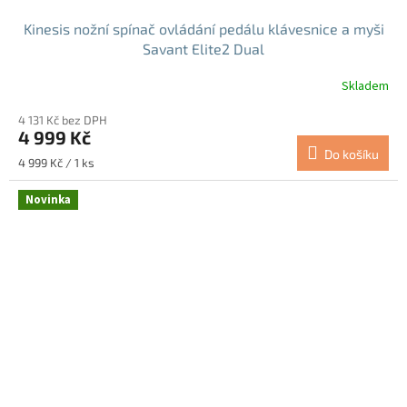
Kinesis nožní spínač ovládání pedálu klávesnice a myši
Savant Elite2 Dual
Skladem
4 131 Kč bez DPH
4 999 Kč
Do košíku
Měrná
4 999 Kč / 1 ks
cena:
Novinka