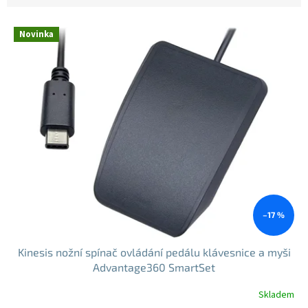
V
Novinka
ý
p
i
s
p
r
o
d
u
k
t
ů
–17 %
Kinesis nožní spínač ovládání pedálu klávesnice a myši
Advantage360 SmartSet
Skladem