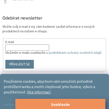
Odebírat newsletter
Vložte svůj e-mail a my vám budeme zasílat informace o nových
produktech na našem e-shopu.
E-mail
Vložením e-mailu souhlasíte s
podmínkami ochrany osobních údajů
PŘIHLÁSIT SE
Používáme cookies, abychom vám umožnili pohodlné
Vytvořil Shoptet
prohlížení webu a mohli zlepšovat jeho funkce, výkon a
použitelnost.
Více informací
.
Copyright 2026
Ergo-product
. Všechna práva vyhrazena.
Upravit
Souhlasím
nastavení cookies
Odmítnout