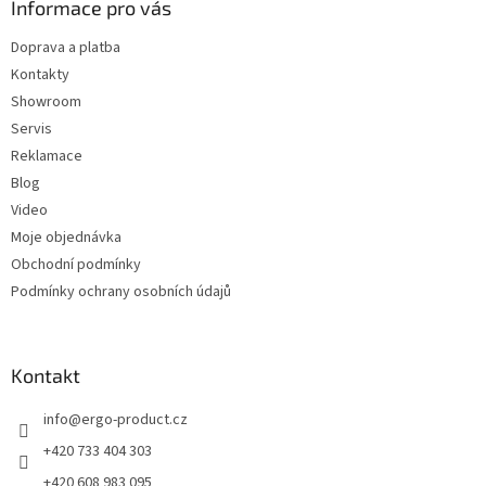
a
Informace pro vás
c
t
í
Doprava a platba
í
p
Kontakty
r
v
Showroom
k
Servis
y
Reklamace
v
ý
Blog
p
Video
i
Moje objednávka
s
u
Obchodní podmínky
Podmínky ochrany osobních údajů
Kontakt
info
@
ergo-product.cz
+420 733 404 303
+420 608 983 095