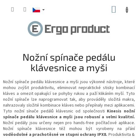
Přejít
NÁKUP
na
obsah
KOŠÍK
Nožní spínače pedálu
klávesnice a myši
Nožní spínače pedálu klávesnice a myši jsou výkonné nástroje, které
mohou zvýšit produktivitu, eliminovat nepraktické stisky kombinací
kláves a omezit opakující se pohyby rukou a paží
klikáním myší
. Tyto
nožní spínače lze naprogramovat tak, aby prováděly složitá makra,
nahrazovaly složité kombinace kláves nebo přepínaly mezi aplikacemi.
Tyto nožní sínače pedálů klávesnic od společnosti
Kinesis nožní
spínače pedálu klávesnice a myši jsou robusní a velmi kvalitní.
Nožní pedály jsou určeny nejen pro hands-free počítačové aplikace.
Nožní spínače klávesnice též mohou být vyrobeny na přání
voděodolné a prachotěsné ve stupni ochrany IPX8.
Produktivita &