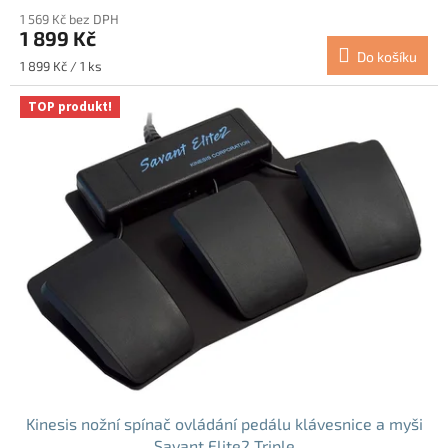
1 569 Kč bez DPH
1 899 Kč
Do košíku
Měrná
1 899 Kč / 1 ks
cena:
TOP produkt!
Kinesis nožní spínač ovládání pedálu klávesnice a myši
Savant Elite2 Triple