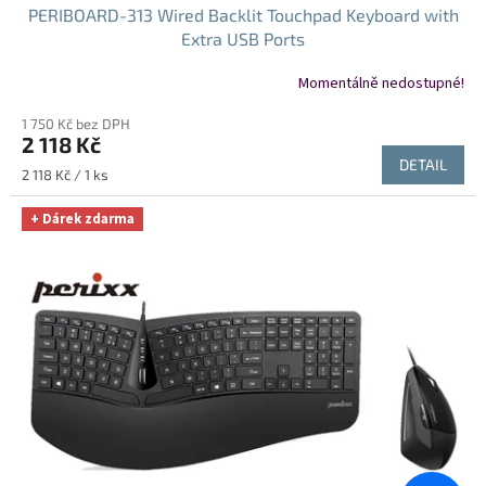
PERIBOARD-313 Wired Backlit Touchpad Keyboard with
Extra USB Ports
Momentálně nedostupné!
1 750 Kč bez DPH
2 118 Kč
DETAIL
Měrná
2 118 Kč / 1 ks
cena:
+ Dárek zdarma