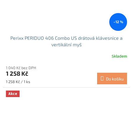
–12 %
Perixx PERIDUO 406 Combo US drátová klávesnice a
vertikální myš
Skladem
Průměrné
hodnocení
1 040 Kč bez DPH
produktu
1 258 Kč
je
Do košíku
5,0
Měrná
1 258 Kč / 1 ks
z
cena:
5
Akce
hvězdiček.