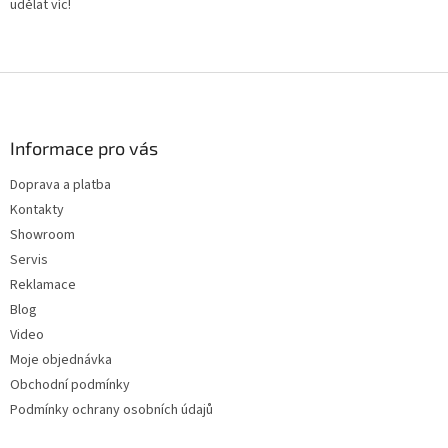
udělat víc!
Z
á
p
a
Informace pro vás
t
Doprava a platba
í
Kontakty
Showroom
Servis
Reklamace
Blog
Video
Moje objednávka
Obchodní podmínky
Podmínky ochrany osobních údajů