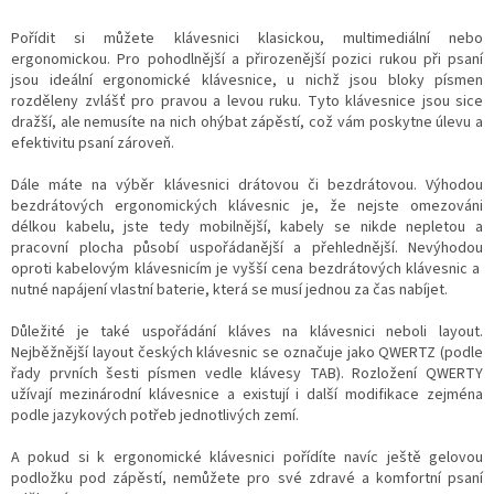
v
l
Pořídit si můžete klávesnici klasickou, multimediální nebo
á
ergonomickou. Pro pohodlnější a přirozenější pozici rukou při psaní
d
jsou ideální ergonomické klávesnice, u nichž jsou bloky písmen
a
rozděleny zvlášť pro pravou a levou ruku. Tyto klávesnice jsou sice
c
dražší, ale nemusíte na nich ohýbat zápěstí, což vám poskytne úlevu a
í
efektivitu psaní zároveň.
p
r
Dále máte na výběr klávesnici drátovou či bezdrátovou. Výhodou
v
bezdrátových ergonomických klávesnic je, že nejste omezováni
k
délkou kabelu, jste tedy mobilnější, kabely se nikde nepletou a
y
pracovní plocha působí uspořádanější a přehlednější. Nevýhodou
v
oproti kabelovým klávesnicím je vyšší cena bezdrátových klávesnic a
ý
nutné napájení vlastní baterie, která se musí jednou za čas nabíjet.
p
i
Důležité je také uspořádání kláves na klávesnici neboli layout.
s
Nejběžnější layout českých klávesnic se označuje jako QWERTZ (podle
u
řady prvních šesti písmen vedle klávesy TAB). Rozložení QWERTY
užívají mezinárodní klávesnice a existují i další modifikace zejména
podle jazykových potřeb jednotlivých zemí.
A pokud si k ergonomické klávesnici pořídíte navíc ještě gelovou
podložku pod zápěstí, nemůžete pro své zdravé a komfortní psaní