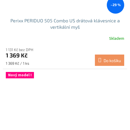
–29 %
Perixx PERIDUO 505 Combo US drátová klávesnice a
vertikální myš
Skladem
Průměrné
hodnocení
1 131 Kč bez DPH
produktu
1 369 Kč
je
Do košíku
5,0
Měrná
1 369 Kč / 1 ks
z
cena:
5
Nový model !
hvězdiček.