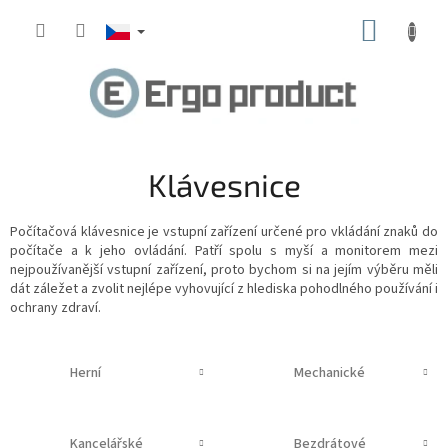
Přejít
NÁKUP
na
obsah
KOŠÍK
Klávesnice
Počítačová klávesnice
je vstupní zařízení určené pro vkládání znaků do
počítače
a k jeho ovládání. Patří spolu s myší a monitorem mezi
nejpoužívanější vstupní zařízení, proto bychom si na jejím výběru měli
dát záležet a zvolit nejlépe vyhovující z hlediska pohodlného používání i
ochrany zdraví.
Herní
Mechanické
Kancelářské
Bezdrátové