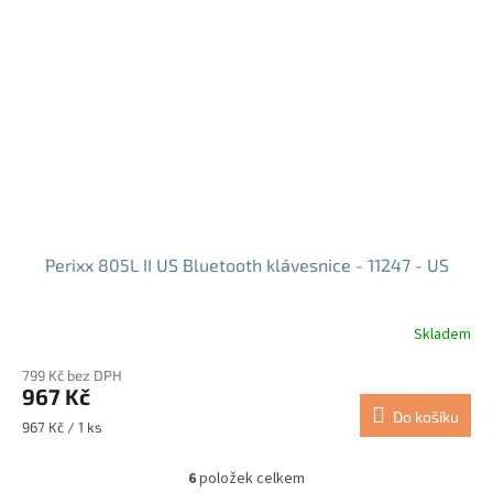
Perixx 805L II US Bluetooth klávesnice - 11247 - US
Skladem
799 Kč bez DPH
967 Kč
Do košíku
Měrná
967 Kč / 1 ks
cena:
6
položek celkem
O