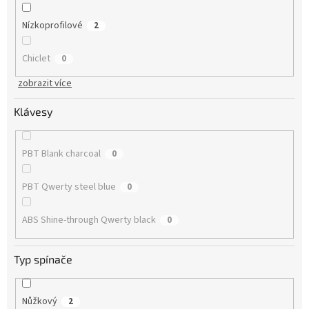
Nízkoprofilové
2
Chiclet
0
zobrazit více
Klávesy
PBT Blank charcoal
0
PBT Qwerty steel blue
0
ABS Shine-through Qwerty black
0
Typ spínače
Nůžkový
2