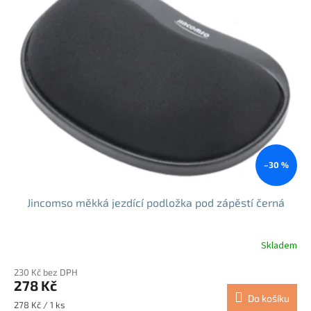
–30 %
Jincomso měkká jezdící podložka pod zápěstí černá
Skladem
230 Kč bez DPH
278 Kč
Do košíku
Měrná
278 Kč / 1 ks