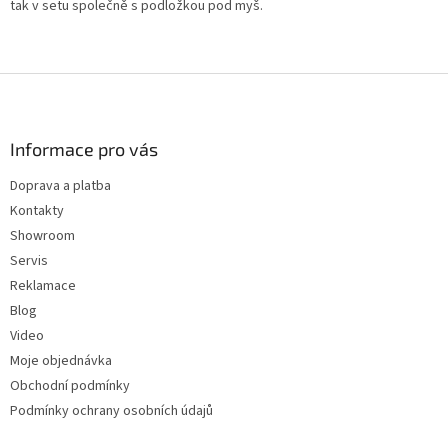
tak v setu společně s podložkou pod myš.
Z
á
p
a
Informace pro vás
t
Doprava a platba
í
Kontakty
Showroom
Servis
Reklamace
Blog
Video
Moje objednávka
Obchodní podmínky
Podmínky ochrany osobních údajů