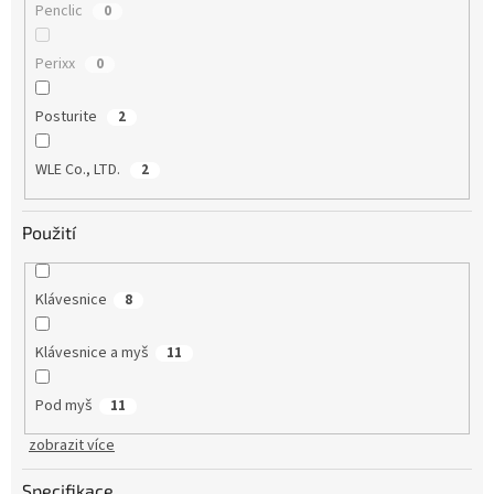
Penclic
0
Perixx
0
Posturite
2
WLE Co., LTD.
2
Použití
Klávesnice
8
Klávesnice a myš
11
Pod myš
11
zobrazit více
Specifikace