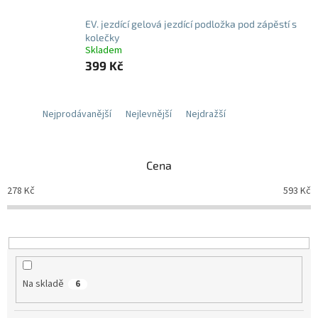
EV. jezdící gelová jezdící podložka pod zápěstí s
kolečky
Skladem
399 Kč
Nejprodávanější
Nejlevnější
Nejdražší
Cena
278
Kč
593
Kč
Na skladě
6