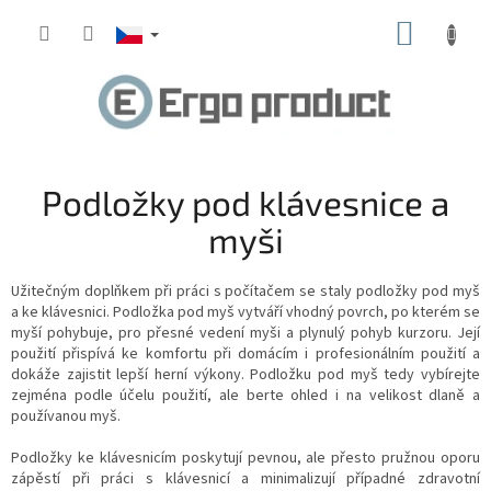
Přejít
NÁKUP
na
obsah
KOŠÍK
Podložky pod klávesnice a
myši
Užitečným doplňkem při práci s počítačem se staly podložky pod myš
a ke klávesnici. Podložka pod myš vytváří vhodný povrch, po kterém se
myší pohybuje, pro přesné vedení myši a plynulý pohyb kurzoru. Její
použití přispívá ke komfortu při domácím i profesionálním použití a
dokáže zajistit lepší herní výkony. Podložku pod myš tedy vybírejte
zejména podle účelu použití, ale berte ohled i na velikost dlaně a
používanou myš.
Podložky ke klávesnicím poskytují pevnou, ale přesto pružnou oporu
zápěstí při práci s klávesnicí
a minimalizují případné zdravotní