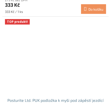
275 Kč bez DPH
333 Kč
Do košíku
Měrná
333 Kč / 1 ks
cena:
TOP produkt!
Posturite Ltd. PUK podložka k myši pod zápěstí jezdící