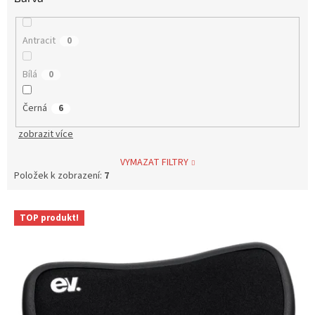
Antracit
0
Bílá
0
Černá
6
zobrazit více
VYMAZAT FILTRY
Položek k zobrazení:
7
V
TOP produkt!
ý
p
i
s
p
r