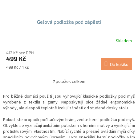
Gelová podložka pod zápěstí
Skladem
412 Kč bez DPH
499 Kč
Do košíku
Měrná
499 Kč / 1 ks
cena:
7
položek celkem
O
v
l
Pro běžné domácí použití jsou vyhovující klasické podložky pod myš
á
vyrobené z textilu a gumy. Neposkytují sice žádné ergonomické
d
výhody, ale alespoň teplotně izolují zápěstí od studené desky stolu.
a
c
Pokud jste propadli počítačovým hrám, zvolte herní podložku pod myš.
í
Obvykle se vyznačují unikátním potiskem s herními motivy a vynikajícími
p
protiskluzovými vlastnostmi. Nabízí rychlé a přesné ovládání myši díky
r
speciálním povrchovým úpravám. Tyto speciální herní podložky vám