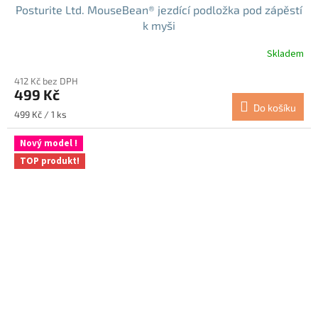
Posturite Ltd. MouseBean® jezdící podložka pod zápěstí
k myši
Skladem
Průměrné
hodnocení
412 Kč bez DPH
produktu
499 Kč
je
Do košíku
5,0
Měrná
499 Kč / 1 ks
z
cena:
5
Nový model !
hvězdiček.
TOP produkt!