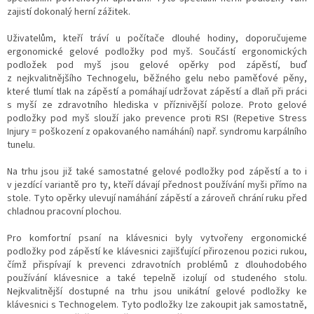
v
zajistí dokonalý herní zážitek.
k
y
Uživatelům, kteří tráví u počítače dlouhé hodiny, doporučujeme
v
ergonomické gelové podložky pod myš. Součástí ergonomických
ý
podložek pod myš jsou gelové opěrky pod zápěstí, buď
p
z nejkvalitnějšího Technogelu, běžného gelu nebo paměťové pěny,
i
které tlumí tlak na zápěstí a pomáhají udržovat zápěstí a dlaň při práci
s
s myší ze zdravotního hlediska v příznivější poloze. Proto gelové
u
podložky pod myš slouží jako prevence proti RSI (Repetive Stress
Injury = poškození z opakovaného namáhání) např. syndromu karpálního
tunelu.
Na trhu jsou již také samostatné gelové podložky pod zápěstí a to i
v jezdící variantě pro ty, kteří dávají přednost používání myši přímo na
stole. Tyto opěrky ulevují namáhání zápěstí a zároveň chrání ruku před
chladnou pracovní plochou.
Pro komfortní psaní na klávesnici byly vytvořeny ergonomické
podložky pod zápěstí ke klávesnici zajišťující přirozenou pozici rukou,
čímž přispívají k prevenci zdravotních problémů z dlouhodobého
používání klávesnice a také tepelně izolují od studeného stolu.
Nejkvalitnější dostupné na trhu jsou unikátní gelové podložky ke
klávesnici s Technogelem. Tyto podložky lze zakoupit jak samostatně,