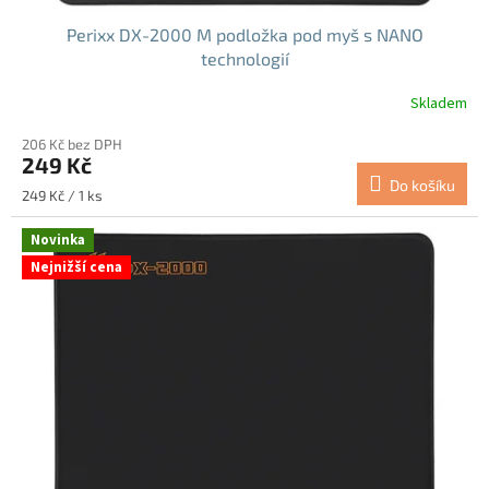
Perixx DX-2000 M podložka pod myš s NANO
technologií
Skladem
206 Kč bez DPH
249 Kč
Do košíku
Měrná
249 Kč / 1 ks
cena:
Novinka
Nejnižší cena