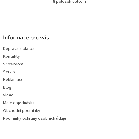
5
položek celkem
hvězdiček.
O
v
l
Z
á
á
d
p
a
a
Informace pro vás
c
t
í
Doprava a platba
í
p
Kontakty
r
v
Showroom
k
Servis
y
Reklamace
v
ý
Blog
p
Video
i
Moje objednávka
s
u
Obchodní podmínky
Podmínky ochrany osobních údajů