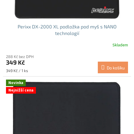
Perixx DX-2000 XL podložka pod myš s NANO
technologií
Skladem
288 Kč bez DPH
349 Kč
Do košíku
Měrná
349 Kč / 1 ks
cena:
Novinka
Nejnižší cena