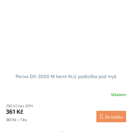
Perixx DX-3000 M herní ALU podložka pod myš
Skladem
Průměrné
hodnocení
298 Kč bez DPH
produktu
361 Kč
je
Do košíku
5,0
Měrná
361 Kč / 1 ks
z
cena:
5