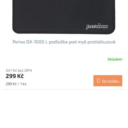
Perixx DX-1000 L podložka pod myš protiskluzová
Skladem
247 Kč bez DPH
299 Kč
Do košíku
Měrná
299 Kč / 1 ks
cena: