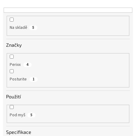
Na skladě
5
Značky
Perixx
4
Posturite
1
Použití
Pod myš
5
Specifikace