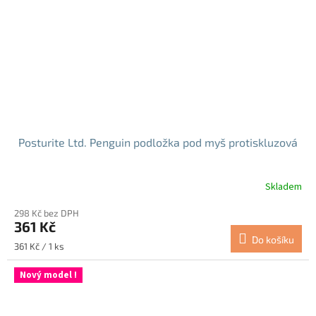
Posturite Ltd. Penguin podložka pod myš protiskluzová
Skladem
298 Kč bez DPH
361 Kč
Do košíku
Měrná
361 Kč / 1 ks
cena:
Nový model !