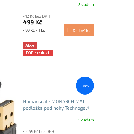
Skladem
412 Kč bez DPH
499 Kč
Měrná
499 Kč / 1 ks
Do košíku
cena:
Akce
TOP produkt!
–49 %
Humanscale MONARCH MAT
podložka pod nohy Technogel®
šedá
Skladem
4 049 Kč bez DPH