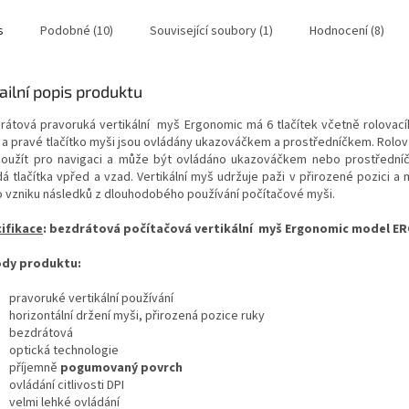
s
Podobné (10)
Související soubory (1)
Hodnocení (8)
ailní popis produktu
rátová pravoruká vertikální myš Ergonomic má 6 tlačítek včetně rolovací
 a pravé tlačítko myši jsou ovládány ukazováčkem a prostředníčkem. Rolov
použít pro navigaci a může být ovládáno ukazováčkem nebo prostřední
á tlačítka vpřed a vzad. Vertikální myš udržuje paži v přirozené pozici a 
ko vzniku následků z dlouhodobého používání počítačové myši.
ifikace
: bezdrátová počítačová vertikální myš Ergonomic model E
dy produktu:
pravoruké vertikální používání
horizontální držení myši, přirozená pozice ruky
bezdrátová
optická technologie
příjemně
pogumovaný povrch
ovládání citlivosti DPI
velmi lehké ovládání