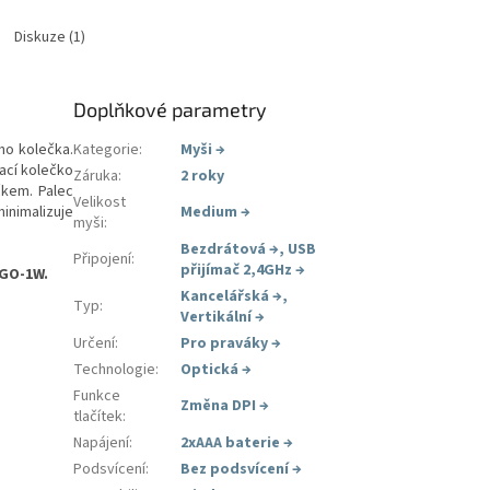
Diskuze (1)
Doplňkové parametry
ho kolečka.
Kategorie
:
Myši
→
ací kolečko
Záruka
:
2 roky
čkem. Palec
Velikost
minimalizuje
Medium
→
myši
:
Bezdrátová
→
,
USB
Připojení
:
přijímač 2,4GHz
→
RGO-1W.
Kancelářská
→
,
Typ
:
Vertikální
→
Určení
:
Pro praváky
→
Technologie
:
Optická
→
Funkce
Změna DPI
→
tlačítek
:
Napájení
:
2xAAA baterie
→
Podsvícení
:
Bez podsvícení
→