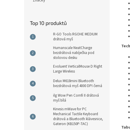
Značky
Top 10 produktů
R-GO Tools RGOHE MEDIUM
drátová myš
Tech
Humanscale NeatCharge
bezdrátová nabíječka pod
stolovou desku
Evoluent VerticalMouse D Right
Large Wireless
Delux M618mini Bluetooth
bezdrátová myš 4000 DPI černá
ilg Wow Pen Comfi II drátová
myš bílá
Kinesis mWave for PC
Mechanical Tactile Keyboard
drátová a Bluetooth klávesnice,
Gateron (KB150P-TAC)
Tabu