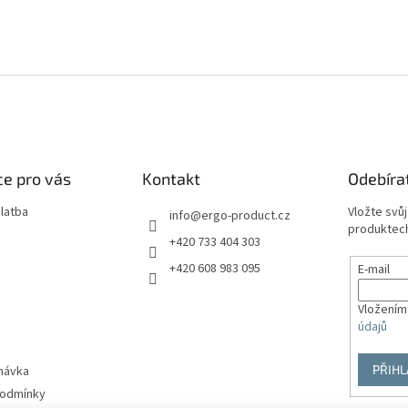
e pro vás
Kontakt
Odebíra
latba
Vložte svů
info
@
ergo-product.cz
produktech
+420 733 404 303
+420 608 983 095
E-mail
Vložením
údajů
PŘIHL
návka
podmínky