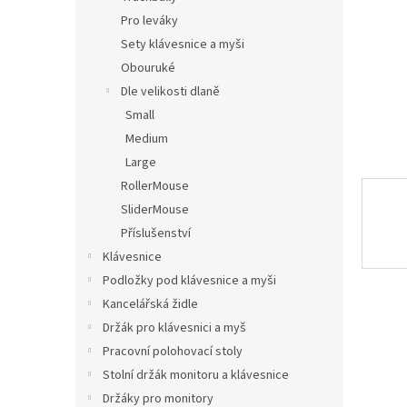
n
Pro leváky
e
Sety klávesnice a myši
l
Obouruké
Dle velikosti dlaně
Small
Medium
Large
RollerMouse
SliderMouse
Příslušenství
Klávesnice
Podložky pod klávesnice a myši
Kancelářská židle
Držák pro klávesnici a myš
Pracovní polohovací stoly
Stolní držák monitoru a klávesnice
Držáky pro monitory