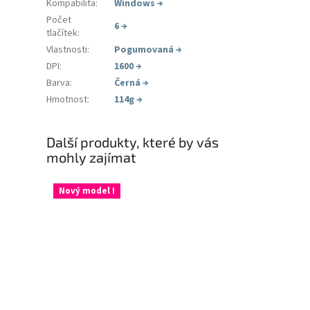
Kompabilita
:
Windows
→
Počet
6
→
tlačítek
:
Vlastnosti
:
Pogumovaná
→
DPI
:
1600
→
Barva
:
Černá
→
Hmotnost
:
114g
→
Další produkty, které by vás
mohly zajímat
Nový model !