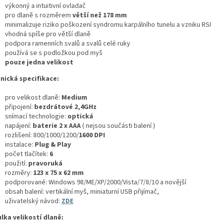
výkonný a intuitivní ovladač
pro dlaně s rozměrem
větší než 178 mm
minimalizuje riziko poškození syndromu karpálního tunelu a vzniku RSI
vhodná spíše pro větší dlaně
podpora ramenních svalů a svalů celé ruky
používá se s podložkou pod myš
pouze jedna velikost
nická specifikace:
pro velikost dlaně:
Medium
připojení:
bezdrátové 2,4GHz
snímací technologie:
optická
napájení:
baterie 2 x AAA
( nejsou součásti balení )
rozlišení: 800/1000/1200/
1600 DPI
instalace:
Plug & Play
počet tlačítek:
6
použití:
pravoruká
rozměry:
123 x 75 x 62 mm
podporované: Windows 98/ME/XP/2000/Vista/7/8/10 a novější
obsah balení: vertikální myš, miniaturní USB přijímač,
uživatelský návod:
ZDE
lka velikostí dlaně: