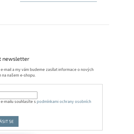
5
hvězdiček.
t newsletter
j e-mail a my vám budeme zasílat informace o nových
 na našem e-shopu.
 e-mailu souhlasíte s
podmínkami ochrany osobních
ÁSIT SE