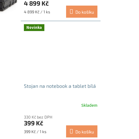
4 899 Kč
Měrná
4 899 Kč / 1 ks
Do košíku
cena:
Novinka
Stojan na notebook a tablet bílá
Skladem
Průměrné
hodnocení
330 Kč bez DPH
produktu
399 Kč
je
5,0
Měrná
399 Kč / 1 ks
Do košíku
z
cena: