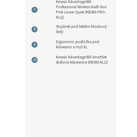
Kinesis Advantage360
Professional Wireless Kailh Box
Pink Linear Quiet (KB360-PRO-
KLQ)
Stojánek pod telefon kloubový -
šedý
Ergonomic podložka pod
klávesnici a myš XL
Kinesis Advantage360 SmartSet
drátová klávesnice (KB360-KLQ)