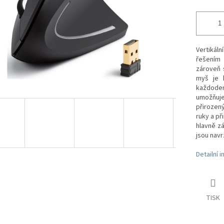
Vertikál
řešením
zároveň 
myš je k
každoden
umožňuje
přirozen
ruky a př
hlavně z
jsou navr
Detailní 
TISK