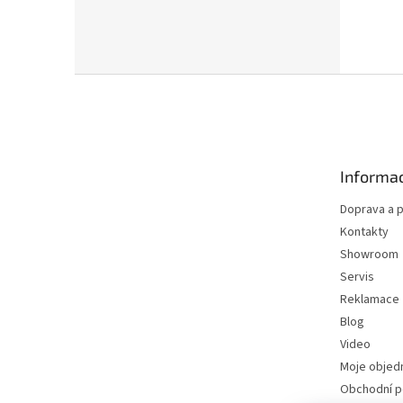
Z
á
p
a
t
Informac
í
Doprava a p
Kontakty
Showroom
Servis
Reklamace
Blog
Video
Moje objed
Obchodní 