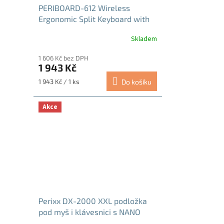
PERIBOARD-612 Wireless
Ergonomic Split Keyboard with
2.4G and Bluetooth Connections
Skladem
Průměrné
hodnocení
1 606 Kč bez DPH
produktu
1 943 Kč
je
4,5
Měrná
1 943 Kč / 1 ks
Do košíku
z
cena:
5
hvězdiček.
Akce
Perixx DX-2000 XXL podložka
pod myš i klávesnici s NANO
technologií