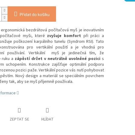
Přidat do košíku
ní ergonomická bezdrátová počítačová myš je inovativním
 počítačové myši, které
zvyšuje komfort
při práci a
snižuje poškození karpálního tunelu (Syndrom RSI). Tato
onstruována pro vertikální použití a je vhodná pro
ní používání. Vertikální myš je jedinečná tím, že
 ruku a
zápěstí držet v neutrálně uvolněné pozici
s
ým uchopením. Konstrukce zajišťuje optimální podporu
irozenou pozici paže. Vertikální pozice vás nutí pohybovat
ápěstím. Nový design a materiál se speciálním povrchem
ženy tak, aby se myš příjemně používala.
informace
ZEPTAT SE
HLÍDAT