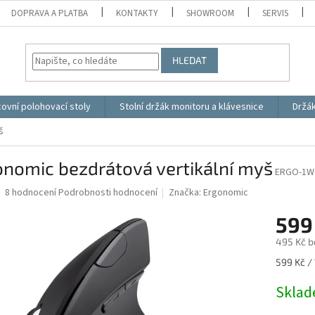
DOPRAVA A PLATBA
KONTAKTY
SHOWROOM
SERVIS
HLEDAT
ovní polohovací stoly
Stolní držák monitoru a klávesnice
Držá
š
onomic bezdrátová vertikální myš
ERGO-1W
Průměrné
8 hodnocení
Podrobnosti hodnocení
Značka:
Ergonomic
hodnocení
produktu
599
je
495 Kč b
4,4
z
Měrná
599 Kč / 
5
cena:
hvězdiček.
Skla