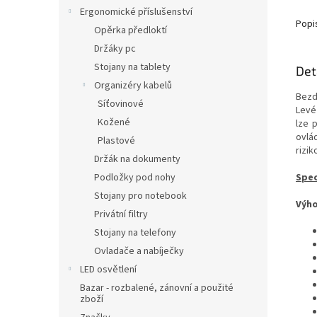
Ergonomické příslušenství
Popi
Opěrka předloktí
Držáky pc
Stojany na tablety
Det
Organizéry kabelů
Bezd
Síťovinové
Levé
Kožené
lze 
ovlád
Plastové
rizi
Držák na dokumenty
Podložky pod nohy
Spec
Stojany pro notebook
Výho
Privátní filtry
Stojany na telefony
Ovladače a nabíječky
LED osvětlení
Bazar - rozbalené, zánovní a použité
zboží