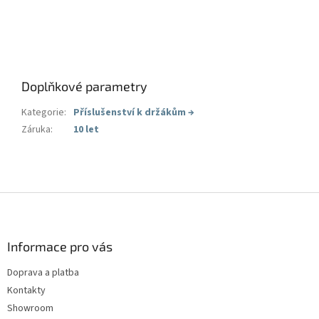
Doplňkové parametry
Kategorie
:
Příslušenství k držákům
→
Záruka
:
10 let
Z
á
p
a
Informace pro vás
t
Doprava a platba
í
Kontakty
Showroom