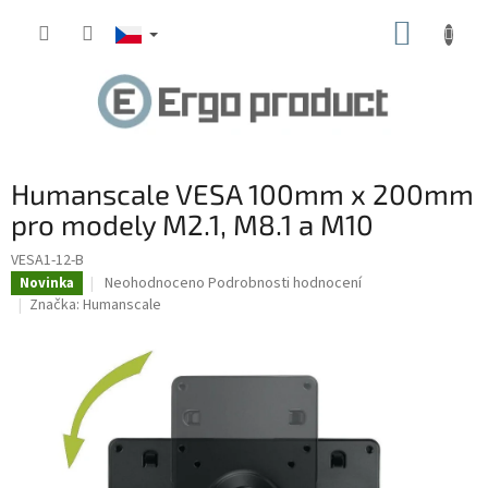
Přejít
NÁKUP
na
obsah
KOŠÍK
Humanscale VESA 100mm x 200mm
pro modely M2.1, M8.1 a M10
VESA1-12-B
Průměrné
Neohodnoceno
Podrobnosti hodnocení
Novinka
hodnocení
Značka:
Humanscale
produktu
je
0,0
z
5
hvězdiček.