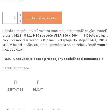
Přidat do košíku
Redukce rozpětí otvorů vašeho monitoru, pro montáž nových modelů
stojanu
M2.1, M8.1, M10 rozteče VESA 100 x 200mm
. Můžete ji využít
např. při montáži svého LCD panelu - displeje do stojanů M21, M81 a
M10. V balení je vše, co je pro upevnění VESA potřeba, včetně vrutů a
mezipodložek.
POZOR, redukce je pouze pro stojany společnosti Humanscale!
Detailní informace
ZEPTAT SE
HLÍDAT