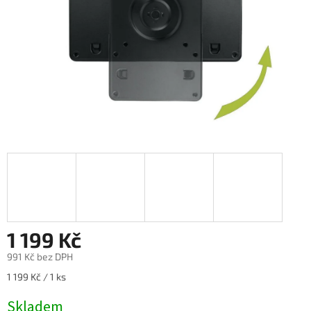
1 199 Kč
991 Kč bez DPH
Měrná
1 199 Kč / 1 ks
cena:
Skladem