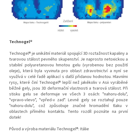
Technogel®
Technogel® je unikátní materiál spojující 3D roztažnost kapaliny a
tvarovou stálost pevného skupenství. Je naprosto netoxickou a
stabilní polyuretanovou hmotou gelu (vyrobenou bez použití
oleje), která byla vyvinuta pro oblast zdravotnictví a nyní se
využívá v celé řadě aplikací s další přidanou hodnotou. Hlavními
rysy, které činí Technogel® lepší než jakékoliv v Asii vyráběné
běžné gely, jsou 3D deformační vlastnosti a tvarová stálost. Při
stisku gelu se deformuje ve všech 3 osách: "nahoru-dolu",
"vpravo-vlevo", "vpřed-v zad". Levné gely se roztahují pouze
"nahoru-dolu", což způsobuje značné hromadění tlaku v
oblastech přímého kontaktu. Tento rozdíl poznáte na první
dotek!
Původ a výroba materiálu Technogel®: Itálie