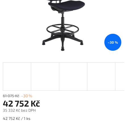
–30 %
61 075 Kč
–30 %
42 752 Kč
35 332 Kč bez DPH
Měrná
42 752 Kč / 1 ks
cena: