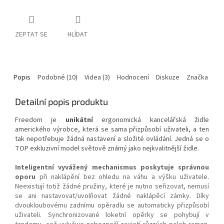
ZEPTAT SE
HLÍDAT
Popis
Podobné (10)
Videa (3)
Hodnocení
Diskuze
Značka
Detailní popis produktu
Freedom je
unikátní
ergonomická kancelářská židle
amerického výrobce, která se sama přizpůsobí uživateli, a ten
tak nepotřebuje žádná nastavení a složité ovládání. Jedná se o
TOP exkluzivní model světově známý jako nejkvalitnější židle.
Inteligentní vyvážený mechanismus poskytuje správnou
oporu
při naklápění bez ohledu na váhu a výšku uživatele.
Neexistují totiž žádné pružiny, které je nutno seřizovat, nemusí
se ani nastavovat/uvolňovat žádné naklápěcí zámky. Díky
dvoukloubovému zadnímu opěradlu se automaticky přizpůsobí
uživateli. Synchronizované loketní opěrky se pohybují v