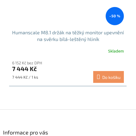
–50 %
Humanscale M8.1 držák na těžký monitor upevnění
na svěrku bílá-leštěný hliník
Skladem
Průměrné
hodnocení
6 152 Kč bez DPH
produktu
7 444 Kč
je
5,0
Měrná
7 444 Kč / 1 ks
Do košíku
z
cena:
5
hvězdiček.
Z
á
p
a
Informace pro vás