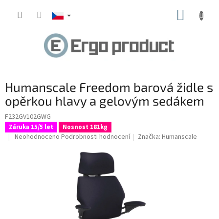
Přejít
NÁKUP
na
obsah
KOŠÍK
Humanscale Freedom barová židle s
opěrkou hlavy a gelovým sedákem
F232GV102GWG
Záruka 15/5 let
Nosnost 181kg
Průměrné
Neohodnoceno
Podrobnosti hodnocení
Značka:
Humanscale
hodnocení
produktu
je
0,0
z
5
hvězdiček.