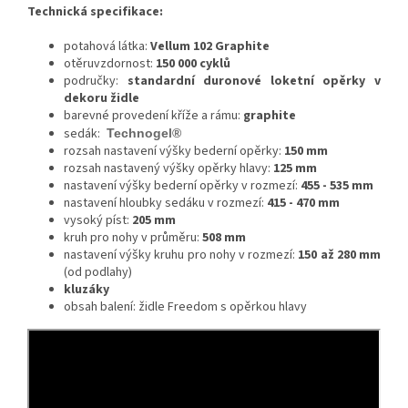
Technická specifikace:
potahová látka:
Vellum 102 Graphite
otěruvzdornost:
150 000 cyklů
područky:
standardní duronové loketní opěrky v
dekoru židle
barevné provedení kříže a rámu:
graphite
sedák:
Technogel®
rozsah nastavení výšky bederní opěrky:
150 mm
rozsah nastavený výšky opěrky hlavy:
125 mm
nastavení výšky bederní opěrky v rozmezí:
455 - 535 mm
nastavení hloubky sedáku v rozmezí:
415 - 470 mm
vysoký píst:
205 mm
kruh pro nohy v průměru:
508 mm
nastavení výšky kruhu pro nohy v rozmezí:
150 až 280 mm
(od podlahy)
kluzáky
obsah balení: židle Freedom s opěrkou hlavy