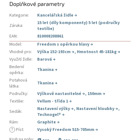
Doplňkové parametry
Kategorie
:
Kancelářská židle
→
15 let (díly komponenty) 5 let (područky
Záruka
:
textílie)
EAN
:
810008208861
Model
:
Freedom s opěrkou hlavy
→
Vhodné pro
:
Výška 152-193cm
→
,
Hmotnost 45-181kg
→
Využití židle
:
Barová
→
Bederní
Tkanina
→
opěrka
:
Potahová
Tkanina
→
látka
:
Područky
:
Výškově nastavitelné
→
,
150mm
→
Textilie
:
Vellum - třída 1
→
Nastavení výšky
→
,
Nastavení hloubky
→
,
Sedák
:
Technogel®
→
Rám
:
Graphite
→
?
Píst
:
Vysoký Freedom 515-705mm
→
ø
↕
Kruh na nohy
: