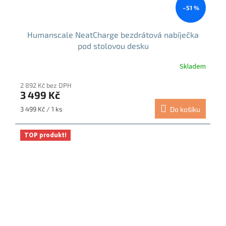
–51 %
Humanscale NeatCharge bezdrátová nabíječka
pod stolovou desku
Skladem
2 892 Kč bez DPH
3 499 Kč
Měrná
3 499 Kč / 1 ks
Do košíku
cena:
TOP produkt!