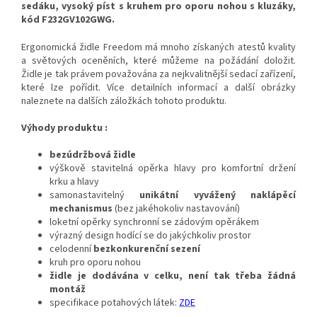
sedáku, vysoký píst s kruhem pro oporu nohou s kluzáky,
kód F232GV102GWG.
Ergonomická židle Freedom má mnoho získaných atestů kvality
a světových oceněních, které můžeme na požádání doložit.
Židle je tak právem považována za nejkvalitnější sedací zařízení,
které lze pořídit. Více detailních informací a další obrázky
naleznete na dalších záložkách tohoto produktu.
Výhody produktu :
bezúdržbová židle
výškově stavitelná opěrka hlavy pro komfortní držení
krku a hlavy
samonastavitelný
unikátní vyvážený naklápěcí
mechanismus
(bez jakéhokoliv nastavování)
loketní opěrky synchronní se zádovým opěrákem
výrazný design hodící se do jakýchkoliv prostor
celodenní
bezkonkurenční sezení
kruh pro oporu nohou
židle je dodávána v celku, není tak třeba žádná
montáž
specifikace potahových látek:
ZDE