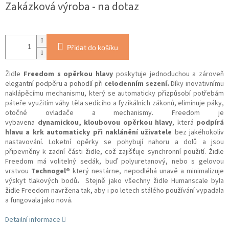
Zakázková výroba - na dotaz
Přidat do košíku
Židle
Freedom s opěrkou hlavy
poskytuje jednoduchou a zároveň
elegantní podpěru a pohodlí při
celodenním sezení.
Díky inovativnímu
naklápěcímu mechanismu, který se automaticky přizpůsobí potřebám
páteře využitím váhy těla sedícího a fyzikálních zákonů, eliminuje páky,
otočné ovladače a mechanismy. Freedom je
vybavena
dynamickou,
kloubovou opěrkou hlavy
, která
podpírá
hlavu a krk automaticky při naklánění uživatele
bez jakéhokoliv
nastavování. Loketní opěrky se pohybují nahoru a dolů a jsou
připevněny k zadní části židle, což zajišťuje synchronní použití. Židle
Freedom má volitelný sedák, buď polyuretanový, nebo s gelovou
vrstvou
Technogel®
který nestárne, nepodléhá unavě a minimalizuje
výskyt tlakových bodů
.
Stejně jako všechny židle Humanscale byla
židle Freedom navržena tak, aby i po letech stálého používání vypadala
a fungovala jako nová.
Detailní informace