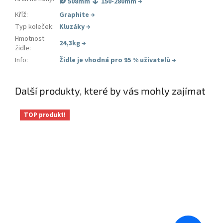
508mm
150-280mm →
Kříž
:
Graphite
→
Typ koleček
:
Kluzáky
→
Hmotnost
24,3kg
→
židle
:
Info
:
Židle je vhodná pro 95 % uživatelů
→
Další produkty, které by vás mohly zajímat
TOP produkt!