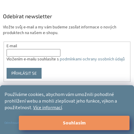
Odebírat newsletter
Vložte svůj e-mail a my vám budeme zasílat informace o nových
produktech na našem e-shopu.
E-mail
Vložením e-mailu souhlasíte s
podmínkami ochrany osobních údajů
PŘIHLÁSIT SE
Používáme cookies, abychom vám umožnili pohodlné
Vytvořil Shoptet
prohlížení webu a mohli zlepšovat jeho funkce, výkon a
použitelnost.
Více informací
.
Copyright 2026
Ergo-product
. Všechna práva vyhrazena.
Upravit
Souhlasím
nastavení cookies
Odmítnout