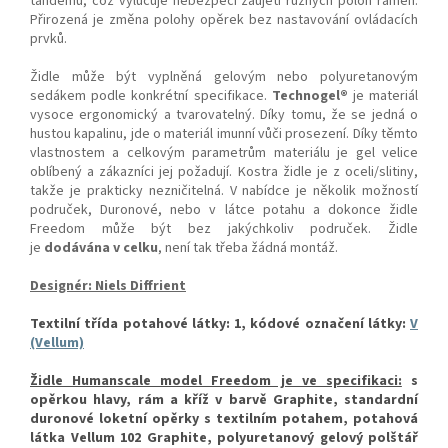
tandemu, což vylučuje nebezpečí zaujetí různých poloh ramen.
Přirozená je změna polohy opěrek bez nastavování ovládacích
prvků.
Židle může být vyplněná gelovým nebo polyuretanovým
sedákem podle konkrétní specifikace.
Technogel®
je materiál
vysoce ergonomický a tvarovatelný. Díky tomu, že se jedná o
hustou kapalinu, jde o materiál imunní vůči prosezení. Díky těmto
vlastnostem a celkovým parametrům materiálu je gel velice
oblíbený a zákazníci jej požadují. Kostra židle je z oceli/slitiny,
takže je prakticky nezničitelná. V nabídce je několik možností
područek, Duronové, nebo v látce potahu a dokonce židle
Freedom může být bez jakýchkoliv područek. Židle
je
dodávána v celku
, není tak třeba žádná montáž.
Designér: Niels Diffrient
Textilní třída potahové látky: 1, kódové označení látky:
V
(Vellum)
Židle Humanscale model Freedom je ve specifikaci:
s
opěrkou hlavy, rám a kříž v barvě Graphite, standardní
duronové loketní opěrky s textilním potahem, potahová
látka Vellum 102 Graphite, polyuretanový gelový polštář