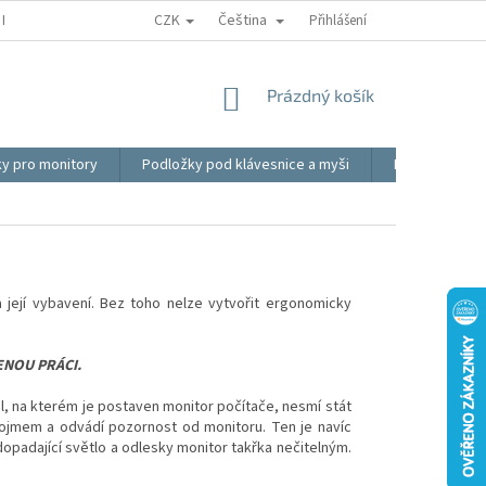
CZK
Čeština
REKLAMACE
BLOG
VIDEO
MOJE OBJEDNÁVKA
Přihlášení
OBCHOD
NÁKUPNÍ
Prázdný košík
KOŠÍK
ky pro monitory
Podložky pod klávesnice a myši
Ergonomické p
 její vybavení. Bez toho nelze vytvořit ergonomicky
NOU PRÁCI.
ůl, na kterém je postaven monitor počítače, nesmí stát
dojmem a odvádí pozornost od monitoru. Ten je navíc
dopadající světlo a odlesky monitor takřka nečitelným.