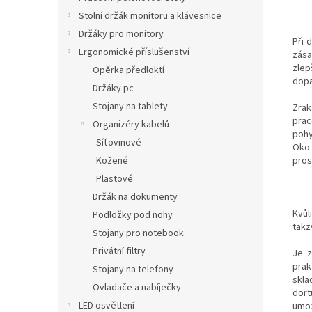
n
Stolní držák monitoru a klávesnice
e
Držáky pro monitory
l
Při 
Ergonomické příslušenství
zása
zlep
Opěrka předloktí
dopa
Držáky pc
Stojany na tablety
Zrak
prac
Organizéry kabelů
pohy
Síťovinové
Oko 
pros
Kožené
Plastové
Držák na dokumenty
Kvůl
Podložky pod nohy
takz
Stojany pro notebook
Privátní filtry
Je z
prak
Stojany na telefony
skla
Ovladače a nabíječky
dort
LED osvětlení
umož