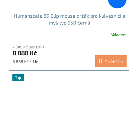
Humanscale 6G Clip mouse držák pro klávesnici a
myš typ 950 černá
Skladem
Průměrné
hodnocení
7 345 Kč bez DPH
produktu
8 888 Kč
je
5,0
Měrná
8 888 Kč / 1 ks
Do košíku
z
cena:
5
hvězdiček.
Tip