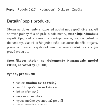
Popis
Podobné (10)
Hodnocení
Diskuze
Značka
Detailní popis produktu
Stojan na dokumenty snižuje zdravotní nebezpečí díky zaujetí
správné polohy těla při práci s dokumenty,
zmenšuje námahu
a
napětí šíje, zad a ramen a zvyšuje výkon, nepracujete-li s
dokumenty. Vlastní držák jednoduše zasunete do těla stojanu,
posuvné pravítko zajistí dokument a označí řádek, se kterým
právě pracujete.
Specifikace:
stojan na dokumenty Humanscale model
CH300, nerozbitný. (CH300)
Výhody produktu:
velice
snadno
ovladatelný
vnitřní uspořádání na ložiskách
lehce přenosný
nepřekáží na stole
výsuv možno vysunout až po stůl