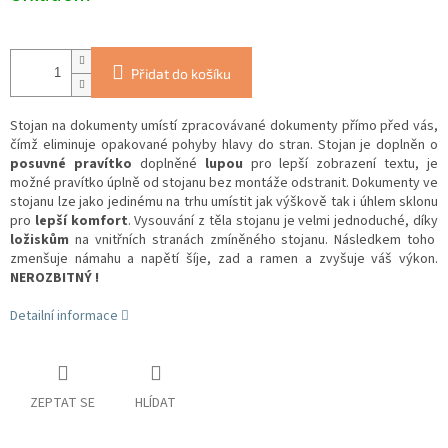
Přidat do košíku
Stojan na dokumenty umístí zpracovávané dokumenty přímo před vás,
čímž eliminuje opakované pohyby hlavy do stran. Stojan je doplněn o
posuvné pravítko
doplněné
lupou
pro lepší zobrazení textu, je
možné pravítko úplně od stojanu bez montáže odstranit. Dokumenty ve
stojanu lze jako jedinému na trhu umístit jak výškově tak i úhlem sklonu
pro
lepší komfort
. Vysouvání z těla stojanu je velmi jednoduché, díky
ložiskům
na vnitřních stranách zmíněného stojanu. Následkem toho
zmenšuje námahu a napětí šíje, zad a ramen a zvyšuje váš výkon.
NEROZBITNÝ !
Detailní informace
ZEPTAT SE
HLÍDAT