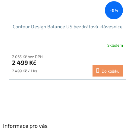
–3 %
Contour Design Balance US bezdrátová klávesnice
Skladem
2 065 Kč bez DPH
2 499 Kč
Měrná
2 499 Kč / 1 ks
Do košíku
cena:
Z
á
p
a
Informace pro vás
t