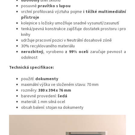
libovolný
úhel sklonu
posuvné
pravítko s lupou
vrchní profilovaná výztuha pojme
i těžké multimediální
přístroje
kolejnice s ložisky umožňuje snadné vysunutí/zasunutí
tenká/pevná konstrukce zajišťuje dostatek prostoru i pro
knihy
udržuje pracovní pozici v Neutrální dosahové zóně
30% recyklovaného materiálu
nerozbitný
, vyrobeno
z 99% oceli
zaručuje pevnost a
odolnost
Technická specifikace:
použití:
dokumenty
maximální výška ve složeném stavu: 70 mm
rozměry:
380
x 394 x 76 mm
barevné provedení:
šedá
materiál: 1 mm silná ocel
obsah balení: stojan na dokumenty