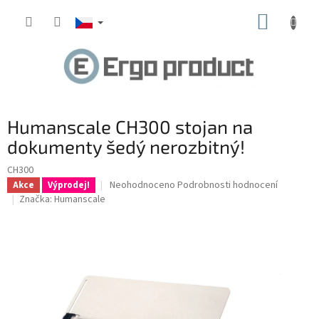
Přejít
NÁKUP
na
obsah
KOŠÍK
Humanscale CH300 stojan na
dokumenty šedý nerozbitný!
CH300
Průměrné
Neohodnoceno
Podrobnosti hodnocení
Akce
Výprodej!
hodnocení
Značka:
Humanscale
produktu
je
0,0
z
5
hvězdiček.