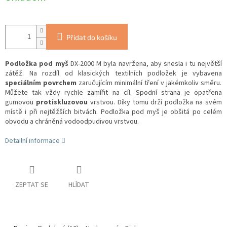
Přidat do košíku
Podložka pod myš
DX-2000 M byla navržena, aby snesla i tu největší
zátěž. Na rozdíl od klasických textilních podložek je vybavena
speciálním povrchem
zaručujícím minimální tření v jakémkoliv směru.
Můžete tak vždy rychle zamířit na cíl. Spodní strana je opatřena
gumovou
protiskluzovou
vrstvou. Díky tomu drží podložka na svém
místě i při nejtěžších bitvách. Podložka pod myš je obšitá po celém
obvodu a chráněná vodoodpudivou vrstvou.
Detailní informace
ZEPTAT SE
HLÍDAT