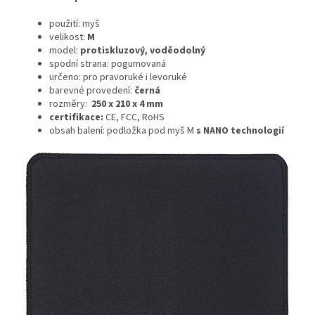
použití: myš
velikost:
M
model:
protiskluzový, voděodolný
spodní strana: pogumovaná
určeno: pro pravoruké i levoruké
barevné provedení:
černá
rozměry:
250 x 210 x 4 mm
certifikace:
CE, FCC, RoHS
obsah balení: podložka pod myš M
s NANO technologií