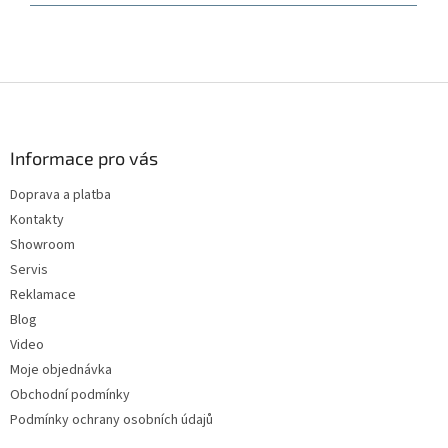
5
hvězdiček.
Z
á
p
a
Informace pro vás
t
Doprava a platba
í
Kontakty
Showroom
Servis
Reklamace
Blog
Video
Moje objednávka
Obchodní podmínky
Podmínky ochrany osobních údajů