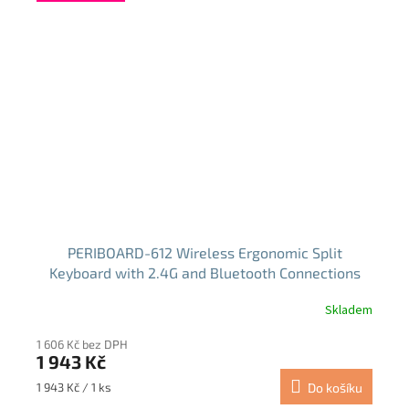
PERIBOARD-612 Wireless Ergonomic Split
Keyboard with 2.4G and Bluetooth Connections
Skladem
Průměrné
hodnocení
1 606 Kč bez DPH
produktu
1 943 Kč
je
4,5
Měrná
1 943 Kč / 1 ks
Do košíku
z
cena: