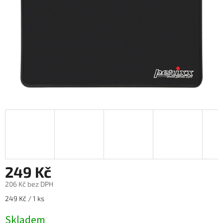
249 Kč
206 Kč bez DPH
Měrná
249 Kč / 1 ks
cena:
Skladem