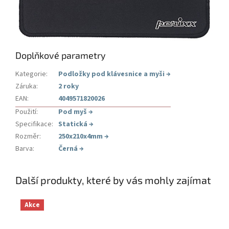
Doplňkové parametry
Kategorie
:
Podložky pod klávesnice a myši
→
Záruka
:
2 roky
EAN
:
4049571820026
Použití
:
Pod myš
→
Specifikace
:
Statická
→
Rozměr
:
250x210x4mm
→
Barva
:
Černá
→
Další produkty, které by vás mohly zajímat
Akce