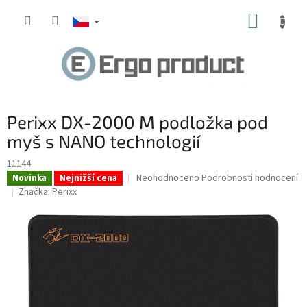
Přejít
NÁKUP
na
obsah
KOŠÍK
Perixx DX-2000 M podložka pod
myš s NANO technologií
11144
Průměrné
Neohodnoceno
Podrobnosti hodnocení
Novinka
Nejnižší cena
hodnocení
Značka:
Perixx
produktu
je
0,0
z
5
hvězdiček.