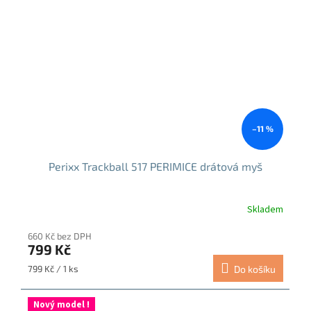
–11 %
Perixx Trackball 517 PERIMICE drátová myš
Skladem
Průměrné
hodnocení
660 Kč bez DPH
produktu
799 Kč
je
5,0
Měrná
799 Kč / 1 ks
Do košíku
z
cena:
5
hvězdiček.
Nový model !