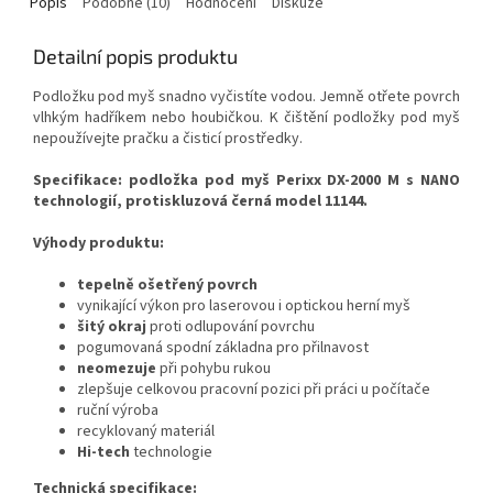
Popis
Podobné (10)
Hodnocení
Diskuze
Detailní popis produktu
Podložku pod myš snadno vyčistíte vodou. Jemně otřete povrch
vlhkým hadříkem nebo houbičkou. K čištění podložky pod myš
nepoužívejte pračku a čisticí prostředky.
Specifikace
:
podložka pod myš Perixx DX-2000 M s NANO
technologií, protiskluzová černá model 11144.
Výhody produktu:
tepelně ošetřený povrch
vynikající výkon pro laserovou i optickou herní myš
šitý okraj
proti odlupování povrchu
pogumovaná spodní základna pro přilnavost
neomezuje
při pohybu rukou
zlepšuje celkovou pracovní pozici při práci u počítače
ruční výroba
recyklovaný materiál
Hi-tech
technologie
Technická specifikace: