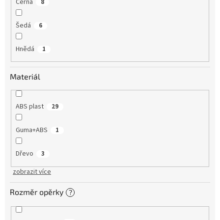
Černá
8
Šedá
6
Hnědá
1
Materiál
ABS plast
29
Guma+ABS
1
Dřevo
3
zobrazit více
Rozměr opěrky
?