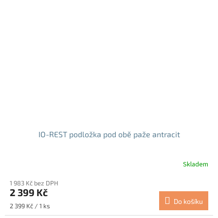
IO-REST podložka pod obě paže antracit
Skladem
1 983 Kč bez DPH
2 399 Kč
Do košíku
Měrná
2 399 Kč / 1 ks
cena: