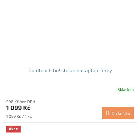
Goldtouch Go! stojan na laptop černý
Skladem
908 Kč bez DPH
1 099 Kč
Do košíku
Měrná
1 099 Kč / 1 ks
cena:
Akce