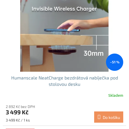
i
s
p
r
o
d
u
k
t
ů
–51 %
Humanscale NeatCharge bezdrátová nabíječka pod
stolovou desku
Skladem
2 892 Kč bez DPH
3 499 Kč
Do košíku
Měrná
3 499 Kč / 1 ks
cena: