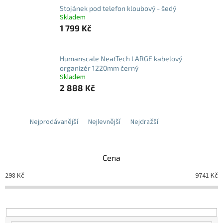
Stojánek pod telefon kloubový - šedý
Skladem
1 799 Kč
Humanscale NeatTech LARGE kabelový
organizér 1220mm černý
Skladem
2 888 Kč
Nejprodávanější
Nejlevnější
Nejdražší
Cena
298
Kč
9741
Kč