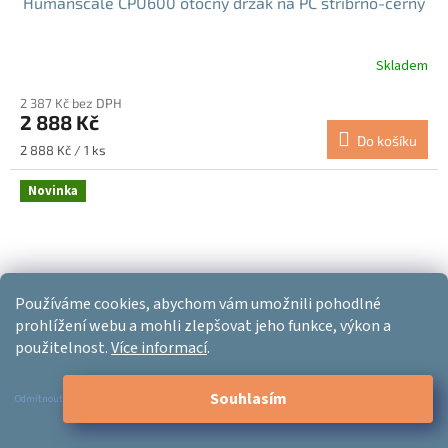
Humanscale CPU600 otočný držák na PC stříbrno-černý
Skladem
2 387 Kč bez DPH
2 888 Kč
Do košíku
Měrná
2 888 Kč / 1 ks
cena:
Novinka
Používáme cookies, abychom vám umožnili pohodlné
prohlížení webu a mohli zlepšovat jeho funkce, výkon a
použitelnost.
Více informací
.
Souhlasím
Odmítnout