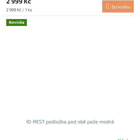
2 999 Kč
Do košíku
Měrná
2 999 Kč / 1 ks
cena:
Novinka
IO-REST podložka pod obě paže modrá