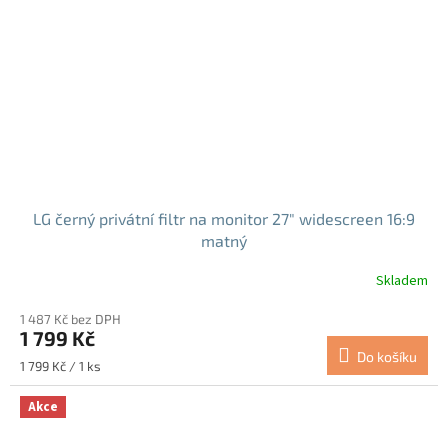
LG černý privátní filtr na monitor 27" widescreen 16:9
matný
Skladem
1 487 Kč bez DPH
1 799 Kč
Do košíku
Měrná
1 799 Kč / 1 ks
cena:
Akce