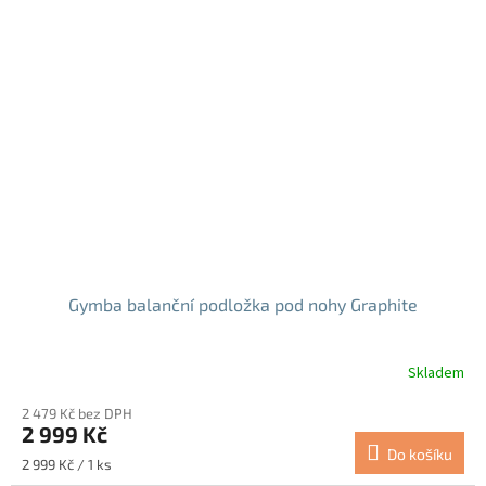
Gymba balanční podložka pod nohy Graphite
Skladem
Průměrné
hodnocení
2 479 Kč bez DPH
produktu
2 999 Kč
je
Do košíku
5,0
Měrná
2 999 Kč / 1 ks
z
cena: