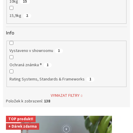
10kg
15
15,9kg
2
Info
Vystaveno v showroomu
1
Ochraná známka ®
1
Rating Systems, Standards & Frameworks
1
VYMAZAT FILTRY
Položek k zobrazení:
138
V
TOP produkt!
ý
+ Dárek zdarma
p