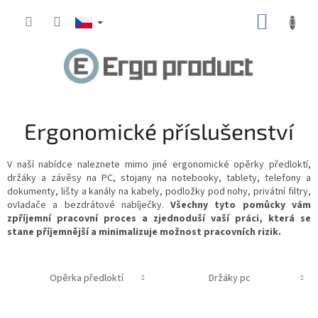
Přejít
NÁKUP
na
obsah
KOŠÍK
Ergonomické příslušenství
V naší nabídce naleznete mimo jiné ergonomické opěrky předloktí,
držáky a závěsy na PC, stojany na notebooky, tablety, telefony a
dokumenty, lišty a kanály na kabely, podložky pod nohy, privátní filtry,
ovladače a bezdrátové nabíječky.
Všechny tyto pomůcky vám
zpříjemní pracovní proces a zjednoduší vaší práci, která se
stane příjemnější a minimalizuje možnost pracovních rizik.
Opěrka předloktí
Držáky pc