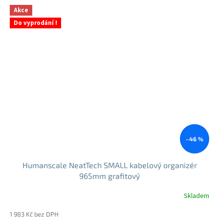
5
Akce
hvězdiček.
Do vyprodání !
–46 %
Humanscale NeatTech SMALL kabelový organizér
965mm grafitový
Skladem
Průměrné
hodnocení
1 983 Kč bez DPH
produktu