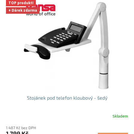
TOP produkt!
+ Dárek zdarma
Stojánek pod telefon kloubový - šedý
Skladem
Průměrné
hodnocení
1 487 Kč bez DPH
produktu
1 799 Kč