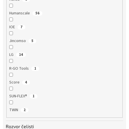
Humanscale
56
IOE
7
Jincomso
5
LG
14
R-GO Tools
1
Score
4
SUN-FLEX®
1
TWIN
2
Rozvor čelisti