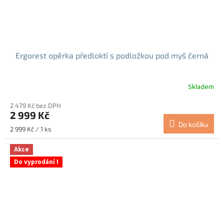
Ergorest opěrka předloktí s podložkou pod myš černá
Skladem
2 479 Kč bez DPH
2 999 Kč
Do košíku
Měrná
2 999 Kč / 1 ks
cena:
Akce
Do vyprodání !