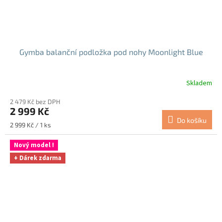
Gymba balanční podložka pod nohy Moonlight Blue
Skladem
2 479 Kč bez DPH
2 999 Kč
Do košíku
Měrná
2 999 Kč / 1 ks
cena:
Nový model !
+ Dárek zdarma