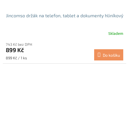
Jincomso držák na telefon, tablet a dokumenty hliníkový
Skladem
Průměrné
hodnocení
743 Kč bez DPH
produktu
899 Kč
je
Do košíku
5,0
Měrná
899 Kč / 1 ks
z
cena:
5
hvězdiček.