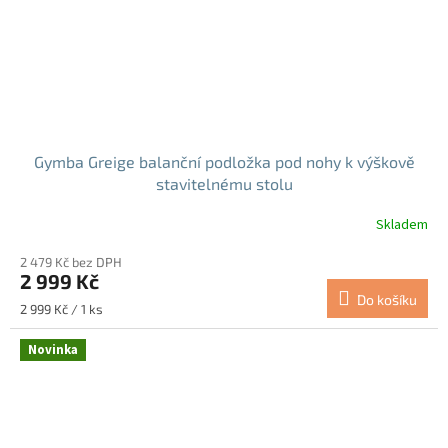
Gymba Greige balanční podložka pod nohy k výškově
stavitelnému stolu
Skladem
Průměrné
hodnocení
2 479 Kč bez DPH
produktu
2 999 Kč
je
Do košíku
5,0
Měrná
2 999 Kč / 1 ks
z
cena:
5
Novinka
hvězdiček.