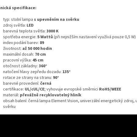
nická specifikace:
typ: stolní lampa
s upevněním na svěrku
zdroj světla:
LED
barevná teplota světla:
3000 K
spotřeba energie:
5 Wattů
(při nejnižším nastavení využívá pouze 0,5 W)
index podání barev:
89
životnost:
až 50 000 hodin
maximální dosah:
70 cm
pracovní výška:
45 cm
otočnost základny:
360°
natočení hlavy zepředu dozadu:
135°
rotace ze strany na stranu:
90°
barevné provedení:
černá
certifikace:
UL/cUL/CE
; vyhovuje evropské směrnici
RoHS/WEEE
materiál:
převážně recyklovatelný hliník
obsah balení: černá lampa Element Vision, univerzální energetický zdroj,
svěrku