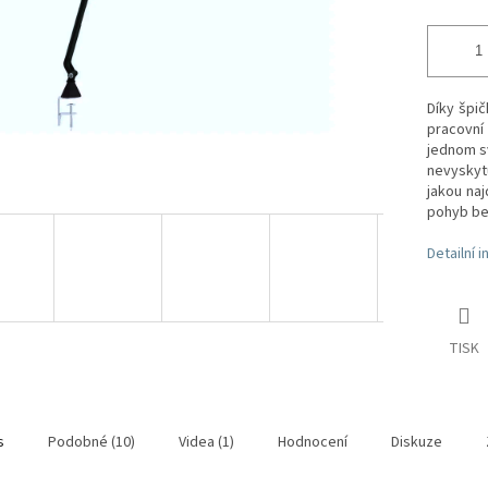
Díky špič
pracovní
jednom s
nevyskyt
jakou naj
pohyb bez
Detailní 
TISK
s
Podobné (10)
Videa (1)
Hodnocení
Diskuze