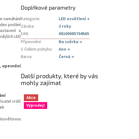
Doplňkové parametry
je namáhání
Kategorie
:
LED osvětlení
→
ndex podání
Záruka
:
2 roky
astavení a
EAN
:
08100085704565
vnějších LED
Připevnění
:
Na svěrku
→
S čidlem pohybu
:
Ano
→
Barva
:
Černá
→
, upevnění
Další produkty, které by vás
mohly zajímat
ání
Akce
vatel vrátí
Výprodej!
tek
celosvětovou