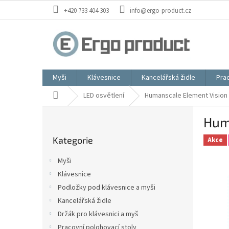
Přejít
+420 733 404 303
info@ergo-product.cz
na
obsah
Myši
Klávesnice
Kancelářská židle
Prac
Domů
LED osvětlení
Humanscale Element Vision L
P
Huma
o
Přeskočit
s
Kategorie
kategorie
Akce
t
r
Myši
a
Klávesnice
n
Podložky pod klávesnice a myši
n
í
Kancelářská židle
p
Držák pro klávesnici a myš
a
Pracovní polohovací stoly