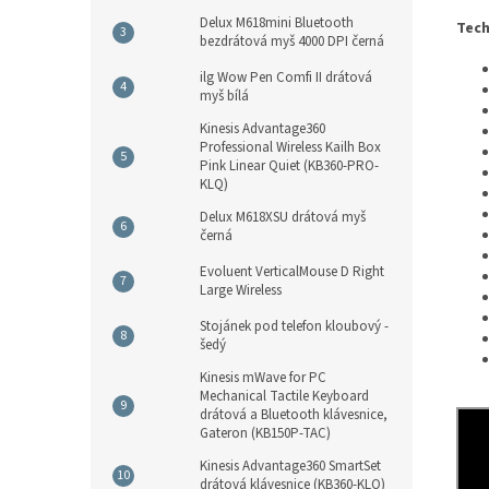
Delux M618mini Bluetooth
Tech
bezdrátová myš 4000 DPI černá
ilg Wow Pen Comfi II drátová
myš bílá
Kinesis Advantage360
Professional Wireless Kailh Box
Pink Linear Quiet (KB360-PRO-
KLQ)
Delux M618XSU drátová myš
černá
Evoluent VerticalMouse D Right
Large Wireless
Stojánek pod telefon kloubový -
šedý
Kinesis mWave for PC
Mechanical Tactile Keyboard
drátová a Bluetooth klávesnice,
Gateron (KB150P-TAC)
Kinesis Advantage360 SmartSet
drátová klávesnice (KB360-KLQ)