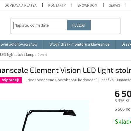
DOPRAVA A PLATBA
KONTAKTY
SHOWROOM
SERVIS
HLEDAT
ovní polohovací stoly
Stolní držák monitoru a klávesnice
Držá
ED light stolní lampa černá
nscale Element Vision LED light stol
Průměrné
Neohodnoceno
Podrobnosti hodnocení
Značka:
Humansc
Výprodej!
hodnocení
produktu
6 5
je
5 376 Kč
0,0
z
Měrná
6 505 Kč 
5
cena:
hvězdiček.
Skla