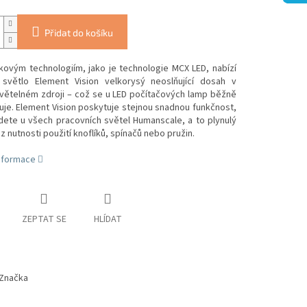
Přidat do košíku
kovým technologiím, jako je technologie MCX LED, nabízí
 světlo Element Vision velkorysý neoslňující dosah v
větelném zdroji – což se u LED počítačových lamp běžně
uje.
Element Vision poskytuje stejnou snadnou funkčnost,
dete u všech pracovních světel Humanscale, a to plynulý
 nutnosti použití knoflíků, spínačů nebo pružin.
informace
ZEPTAT SE
HLÍDAT
Značka