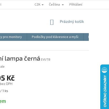
CZK
Čeština
REKLAMACE
BLOG
VIDEO
MOJE OBJEDNÁVKA
Přihlášení
OBCHOD
NÁKUPNÍ
Prázdný košík
KOŠÍK
ky pro monitory
Podložky pod klávesnice a myši
Ergonomické p
ní lampa černá
EVUTB
ale
05 Kč
 bez DPH
/ 1 ks
dem