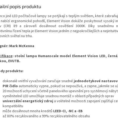
ailní popis produktu
mco jiné LED počítačové lampy se potýkají s teplým světlem, které zabraňu
a nabízí ergonomické pohodlí, Element Vision dokáže poskytnout vysoký i
v (CRI) 89 a zároveň dosáhnout osvětlení 3000K.
Díky snadnému n
tivnímu řízení tepla je Element Vision jedním z nejpokročilejších a nejintuiti
vních světel na trhu.
gnér: Mark McKenna
ifikace
: stolní lampa Humanscale model Element Vision LED, černá
kou, EVUTB.
dy produktu:
dokonalé vnitřní vyvažování zaručuje snadné
jednodotykové nastavov
PIR čidlo
automaticky vypne, pokud se nepoužívá, a zapne, jakmile se uži
20 možností uchycení včetně panelového upevnění pro systémový náby
vyměnitelné LED umožňuje snadnou montáž v oblasti případných oprav
univerzální energetický zdroj
a volitelné možnosti zapojení zajišťují 
kompatibilitu
může dosáhnout mnoha kreditů
LEED-CI, -NC a -EB
až 80% recyklovaného a 99% recyklovatelného obsahu