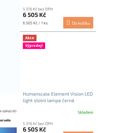
5 376 Kč bez DPH
6 505 Kč
Měrná
6 505 Kč / 1 ks
Do košíku
cena:
Akce
Výprodej!
Humanscale Element Vision LED
light stolní lampa černá
Skladem
5 376 Kč bez DPH
6 505 Kč