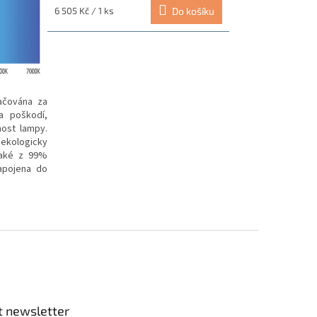
Měrná
6 505 Kč / 1 ks
Do košíku
cena:
ačována za
a poškodí,
ost lampy.
 ekologicky
 také z 99%
apojena do
t newsletter