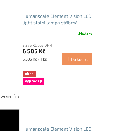
Humanscale Element Vision LED
light stolní lampa stříbrná
Skladem
5 376 Kč bez DPH
6 505 Kč
Měrná
6 505 Kč / 1 ks
Do košíku
cena:
Akce
Výprodej!
 upevnění na
Humanscale Element Vision LED