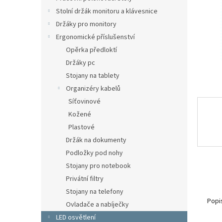
n
Stolní držák monitoru a klávesnice
e
Držáky pro monitory
l
Ergonomické příslušenství
Opěrka předloktí
Držáky pc
Stojany na tablety
Organizéry kabelů
Síťovinové
Kožené
Plastové
Držák na dokumenty
Podložky pod nohy
Stojany pro notebook
Privátní filtry
Stojany na telefony
Popi
Ovladače a nabíječky
LED osvětlení