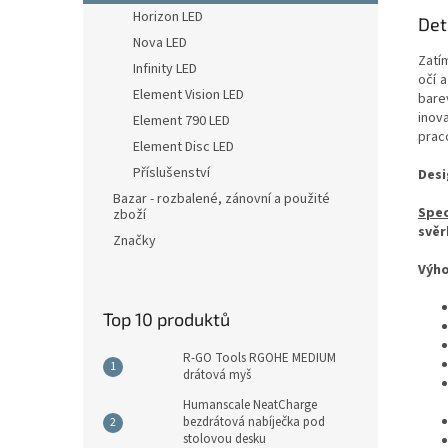
Horizon LED
Det
Nova LED
Zatí
Infinity LED
očí 
Element Vision LED
bare
inova
Element 790 LED
praco
Element Disc LED
Příslušenství
Desi
Bazar - rozbalené, zánovní a použité
Spec
zboží
svěr
Značky
Výho
Top 10 produktů
R-GO Tools RGOHE MEDIUM
drátová myš
Humanscale NeatCharge
bezdrátová nabíječka pod
stolovou desku