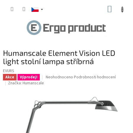
Přejít
NÁKUP
na
obsah
KOŠÍK
Humanscale Element Vision LED
light stolní lampa stříbrná
EVURS
Průměrné
Neohodnoceno
Podrobnosti hodnocení
Akce
Výprodej!
hodnocení
Značka:
Humanscale
produktu
je
0,0
z
5
hvězdiček.