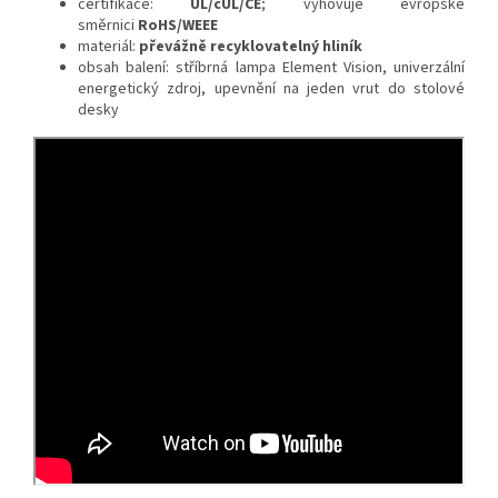
certifikace:
UL/cUL/CE
; vyhovuje evropské
směrnici
RoHS/WEEE
materiál:
převážně recyklovatelný hliník
obsah balení: stříbrná lampa Element Vision, univerzální
energetický zdroj, upevnění na jeden vrut do stolové
desky