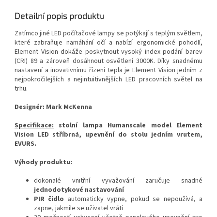
Detailní popis produktu
Zatímco jiné LED počítačové lampy se potýkají s teplým světlem,
které zabraňuje namáhání očí a nabízí ergonomické pohodlí,
Element Vision dokáže poskytnout vysoký index podání barev
(CRI) 89 a zároveň dosáhnout osvětlení 3000K.
Díky snadnému
nastavení a inovativnímu řízení tepla je Element Vision jedním z
nejpokročilejších a nejintuitivnějších LED pracovních světel na
trhu.
Designér: Mark McKenna
Specifikace:
stolní lampa Humanscale model Element
Vision LED stříbrná, upevnění do stolu jedním vrutem,
EVURS.
Výhody produktu:
dokonalé vnitřní vyvažování zaručuje snadné
jednodotykové nastavování
PIR čidlo
automaticky vypne, pokud se nepoužívá, a
zapne, jakmile se uživatel vrátí