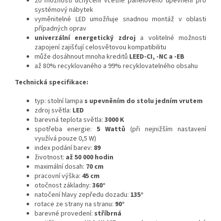
20 možností uchycení včetně panelového upevnění pro
systémový nábytek
vyměnitelné LED umožňuje snadnou montáž v oblasti
případných oprav
univerzální energetický zdroj
a volitelné možnosti
zapojení zajišťují celosvětovou kompatibilitu
může dosáhnout mnoha kreditů
LEED-CI, -NC a -EB
až 80% recyklovaného a 99% recyklovatelného obsahu
Technická specifikace:
typ: stolní lampa
s upevněním do stolu jedním vrutem
zdroj světla:
LED
barevná teplota světla:
3000 K
spotřeba energie:
5 Wattů
(při nejnižším nastavení
využívá pouze 0,5 W)
index podání barev:
89
životnost:
až 50 000 hodin
maximální dosah:
70 cm
pracovní výška:
45 cm
otočnost základny:
360°
natočení hlavy zepředu dozadu:
135°
rotace ze strany na stranu:
90°
barevné provedení:
stříbrná