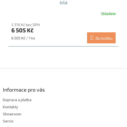
bílá
Skladem
5 376 Kč bez DPH
6 505 Kč
Měrná
6 505 Kč / 1 ks
Do košíku
cena:
Z
á
p
a
Informace pro vás
t
Doprava a platba
í
Kontakty
Showroom
Servis