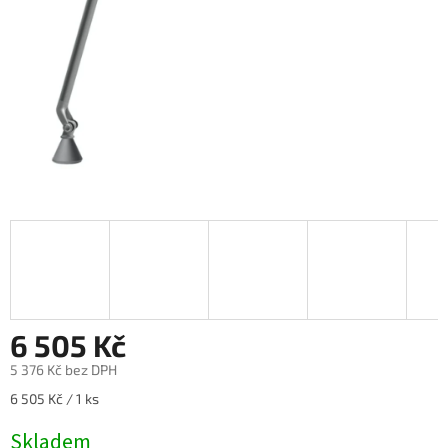
6 505 Kč
5 376 Kč bez DPH
Měrná
6 505 Kč / 1 ks
cena:
Skladem