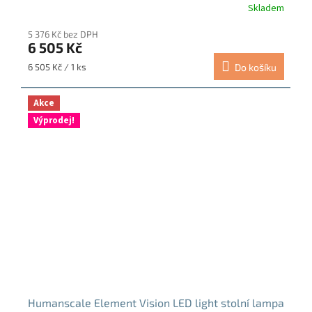
Skladem
5 376 Kč bez DPH
6 505 Kč
Měrná
6 505 Kč / 1 ks
Do košíku
cena:
Akce
Výprodej!
Humanscale Element Vision LED light stolní lampa