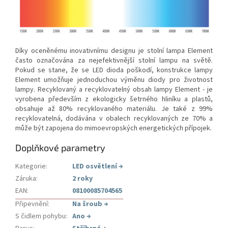
Díky oceněnému inovativnímu designu je stolní lampa Element
často označována za nejefektivnější stolní lampu na světě.
Pokud se stane, že se LED dioda poškodí, konstrukce lampy
Element umožňuje jednoduchou výměnu diody pro životnost
lampy. Recyklovaný a recyklovatelný obsah lampy Element - je
vyrobena především z ekologicky šetrného hliníku a plastů,
obsahuje až 80% recyklovaného materiálu. Je také z 99%
recyklovatelná, dodávána v obalech recyklovaných ze 70% a
může být zapojena do mimoevropských energetických přípojek.
Doplňkové parametry
Kategorie
:
LED osvětlení
→
Záruka
:
2 roky
EAN
:
08100085704565
Připevnění
:
Na šroub
→
S čidlem pohybu
:
Ano
→