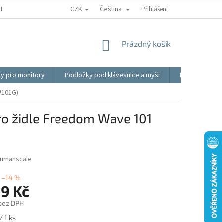
CZK
Čeština
REKLAMACE
BLOG
VIDEO
MOJE OBJEDNÁVKA
Přihlášení
OBCHOD
NÁKUPNÍ
Prázdný košík
KOŠÍK
ky pro monitory
Podložky pod klávesnice a myši
Ergonomické p
W101G)
o židle Freedom Wave 101
umanscale
–14 %
99 Kč
 bez DPH
/ 1 ks