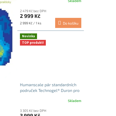
Skladem
2 479 Kč bez DPH
2 999 Kč
Měrná
2 999 Kč / 1 ks
Do košíku
cena:
Novinka
TOP produkt!
Humanscale pár standardních
područek Technogel® Duron pro
židle Freedom (FX)
Skladem
3 305 Kč bez DPH
3 999 Kč