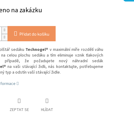
eno na zakázku
Přidat do košíku
lštář sedáku
Technogel®
v maximální míře rozdělí váhu
 na celou plochu sedáku a tím eliminuje vznik tlakových
 případě, že požadujete nový náhradní sedák
el®
na vaši stávající židli, nás kontaktujte, potřebujeme
ný typ a odstín vaší stávající židle.
informace
ZEPTAT SE
HLÍDAT