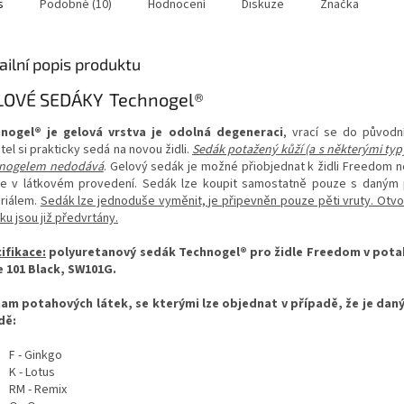
s
Podobné (10)
Hodnocení
Diskuze
Značka
ailní popis produktu
LOVÉ SEDÁKY Technogel®
nogel® je gelová vrstva je odolná degeneraci
, vrací se do původn
tel si prakticky sedá na novou židli.
Sedák potažený kůží (a s některými typy
nogelem nedodává
. Gelový sedák je možné přiobjednat k židli Freedom n
e v látkovém provedení. Sedák lze koupit samostatně pouze s daným
riálem.
Sedák lze jednoduše vyměnit, je připevněn pouze pěti vruty. Otv
u jsou již předvrtány.
ifikace:
polyuretanový sedák Technogel® pro židle Freedom v pota
 101 Black, SW101G.
am potahových látek, se kterými lze objednat v případě, že je dan
dě:
F - Ginkgo
K - Lotus
RM - Remix