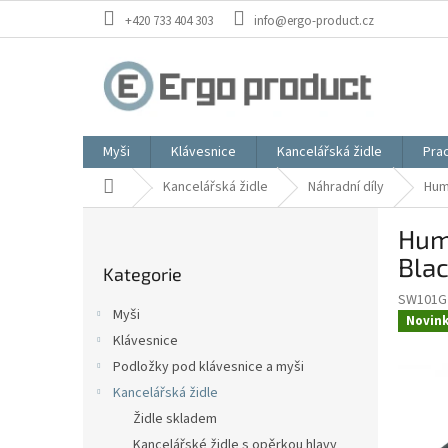
Přejít
+420 733 404 303
info@ergo-product.cz
na
obsah
Myši
Klávesnice
Kancelářská židle
Prac
Domů
Kancelářská židle
Náhradní díly
Hum
P
Hum
o
Přeskočit
s
Bla
Kategorie
kategorie
t
SW101G
r
Myši
Novin
a
Klávesnice
n
Podložky pod klávesnice a myši
n
í
Kancelářská židle
p
Židle skladem
a
Kancelářské židle s opěrkou hlavy