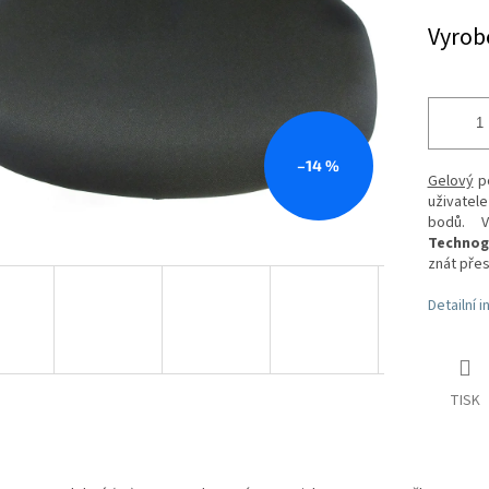
hvězdiček.
cena:
Vyrob
–14 %
Gelový
po
uživatele
bodů. V
Technog
znát přes
Detailní 
TISK