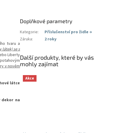
Doplňkové parametry
Kategorie
:
Příslušenství pro židle
→
Záruka
:
2 roky
ího tvaru a
 látek) se s
ebo Liberty
Další produkty, které by vás
 potahovým
mohly zajímat
ory v novém
Akce
hové látce
ý dekor na