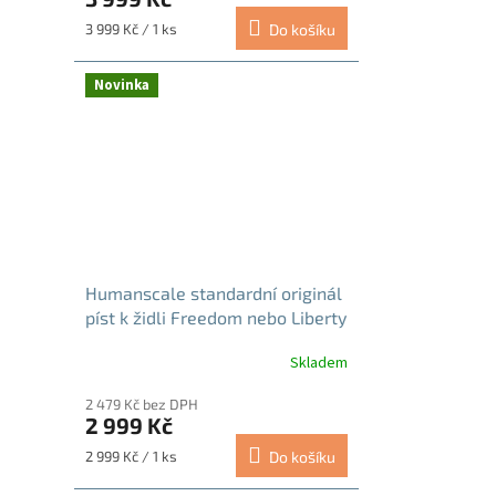
Měrná
3 999 Kč / 1 ks
Do košíku
cena:
Novinka
Humanscale standardní originál
píst k židli Freedom nebo Liberty
(3800050373CR02)
Skladem
2 479 Kč bez DPH
2 999 Kč
Měrná
2 999 Kč / 1 ks
Do košíku
cena: