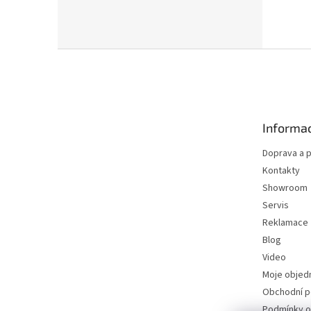
Z
á
p
a
t
Informac
í
Doprava a p
Kontakty
Showroom
Servis
Reklamace
Blog
Video
Moje objed
Obchodní 
Podmínky o