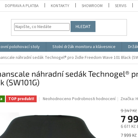
DOPRAVA A PLATBA
KONTAKTY
SHOWROOM
SERVIS
HLEDAT
ovní polohovací stoly
Stolní držák monitoru a klávesnice
Držá
anscale náhradní sedák Technogel® pro židle Freedom Wave 101 Black (S
anscale náhradní sedák Technogel® pr
ck (SW101G)
Průměrné
Neohodnoceno
Podrobnosti hodnocení
Značka:
H
ka
TOP produkt!
hodnocení
produktu
9 347 Kč
je
7 9
0,0
6 611 Kč
z
5
Měrná
7 999 Kč 