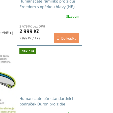
Humanscale ramínko pro židle
Freedom s opěrkou hlavy (HF)
Skladem
2 479 Kč bez DPH
2 999 Kč
 třídě 1.)
Měrná
2 999 Kč / 1 ks
Do košíku
cena:
Novinka
Humanscale pár standardních
područek Duron pro židle
Freedom (FA)