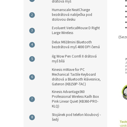
drátová myš
Humanscale NeatCharge
bezdrátová nabíječka pod
stolovou desku
Evoluent VerticalMouse D Right
Large Wireless
(Sez
Delux M618mini Bluetooth
bezdrátová myš 4000 DPI černá
ilg Wow Pen Comfi II drátová
myš bílá
Kinesis mWave for PC
Mechanical Tactile Keyboard
drátová a Bluetooth klávesnice,
Gateron (KB150P-TAC)
Kinesis Advantage360
Professional Wireless Kailh Box
Pink Linear Quiet (KB360-PRO-
KLQ)
Stojánek pod telefon kloubový -
šedý