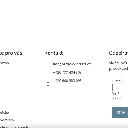
e pro vás
Kontakt
Odebíra
latba
Vložte svů
info
@
ergo-product.cz
produktech
+420 733 404 303
+420 608 983 095
E-mail
Vložením
údajů
PŘIHL
návka
podmínky
chrany osobních