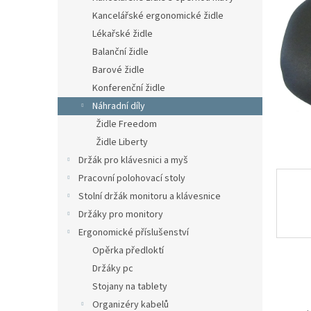
n
Kancelářské ergonomické židle
e
Lékařské židle
l
Balanční židle
Barové židle
Konferenční židle
Náhradní díly
Židle Freedom
Židle Liberty
Držák pro klávesnici a myš
Pracovní polohovací stoly
Stolní držák monitoru a klávesnice
Držáky pro monitory
Ergonomické příslušenství
Opěrka předloktí
Držáky pc
Stojany na tablety
Organizéry kabelů