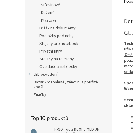
Popi
Síťovinové
Kožené
Plastové
Det
Držák na dokumenty
GE
Podložky pod nohy
Tech
Stojany pro notebook
uživa
Privátní filtry
Tech
Stojany na telefony
pouz
mate
Ovladače a nabíječky
sedák
LED osvětlení
Bazar - rozbalené, zánovní a použité
Spec
zboží
Wave
Značky
Sezn
skla
Top 10 produktů
R-GO Tools RGOHE MEDIUM