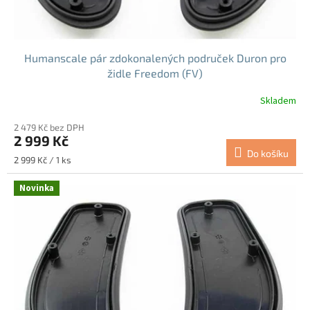
ů
Humanscale pár zdokonalených područek Duron pro
židle Freedom (FV)
Skladem
2 479 Kč bez DPH
2 999 Kč
Do košíku
Měrná
2 999 Kč / 1 ks
cena:
Novinka