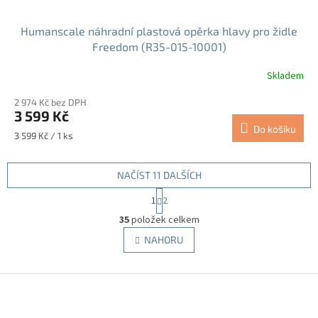
Humanscale náhradní plastová opěrka hlavy pro židle
Freedom (R35-015-10001)
Skladem
2 974 Kč bez DPH
3 599 Kč
Do košíku
Měrná
3 599 Kč / 1 ks
cena:
NAČÍST 11 DALŠÍCH
S
1
2
t
O
r
35
položek celkem
v
á
l
NAHORU
n
á
k
d
o
v
Z
a
á
c
á
n
í
p
í