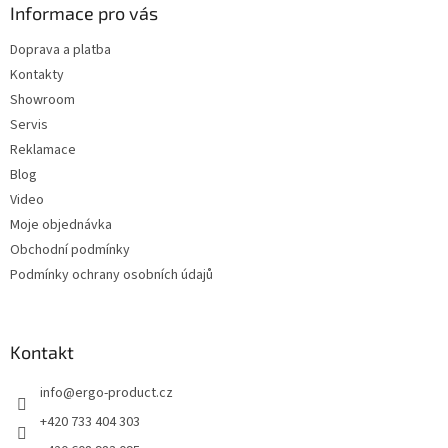
p
a
Informace pro vás
r
t
v
Doprava a platba
í
k
Kontakty
y
v
Showroom
ý
Servis
p
Reklamace
i
s
Blog
u
Video
Moje objednávka
Obchodní podmínky
Podmínky ochrany osobních údajů
Kontakt
info
@
ergo-product.cz
+420 733 404 303