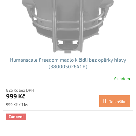
Humanscale Freedom madlo k židli bez opěrky hlavy
(3800050264GR)
Skladem
826 Kč bez DPH
999 Kč
Do košíku
Měrná
999 Kč / 1 ks
cena:
Zánovní