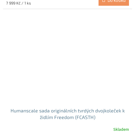
Do košíku
Měrná
7 999 Kč / 1 ks
cena:
Humanscale sada originálních tvrdých dvojkoleček k
židlím Freedom (FCASTH)
Skladem