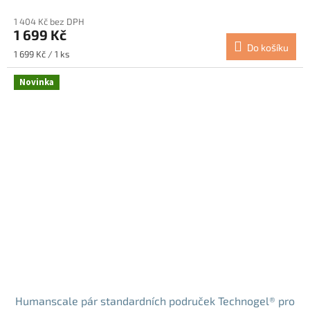
1 404 Kč bez DPH
1 699 Kč
Do košíku
Měrná
1 699 Kč / 1 ks
cena:
Novinka
Humanscale pár standardních područek Technogel® pro