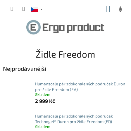
Přejít
NÁKUP
na
obsah
KOŠÍK
Židle Freedom
Nejprodávanější
Humanscale pár zdokonalených područek Duron
pro židle Freedom (FV)
Skladem
2 999 Kč
Humanscale pár zdokonalených područek
Technogel® Duron pro židle Freedom (FD)
Skladem