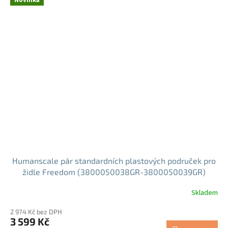
Humanscale pár standardních plastových područek pro
židle Freedom (3800050038GR-3800050039GR)
Skladem
2 974 Kč bez DPH
3 599 Kč