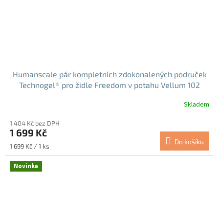
Humanscale pár kompletních zdokonalených područek
Technogel® pro židle Freedom v potahu Vellum 102
Graphite (KAM3V102)
Skladem
1 404 Kč bez DPH
1 699 Kč
Do košíku
Měrná
1 699 Kč / 1 ks
cena:
Novinka