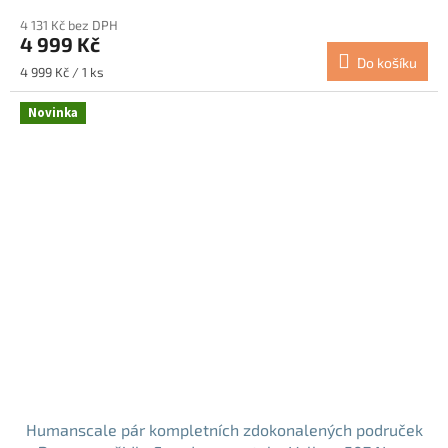
4 131 Kč bez DPH
4 999 Kč
Do košíku
Měrná
4 999 Kč / 1 ks
cena:
Novinka
Humanscale pár kompletních zdokonalených područek