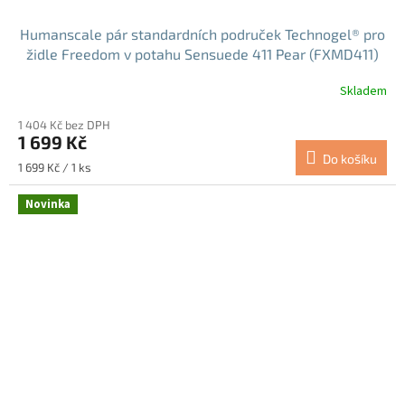
Humanscale pár standardních područek Technogel® pro
židle Freedom v potahu Sensuede 411 Pear (FXMD411)
Skladem
1 404 Kč bez DPH
1 699 Kč
Do košíku
Měrná
1 699 Kč / 1 ks
cena:
Novinka