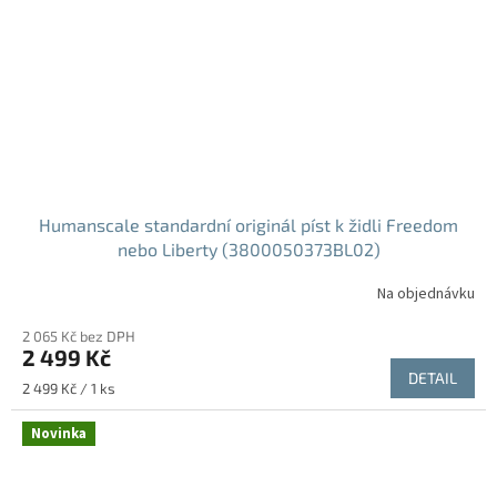
Humanscale standardní originál píst k židli Freedom
nebo Liberty (3800050373BL02)
Na objednávku
Průměrné
hodnocení
2 065 Kč bez DPH
produktu
2 499 Kč
je
DETAIL
5,0
Měrná
2 499 Kč / 1 ks
z
cena:
5
Novinka
hvězdiček.