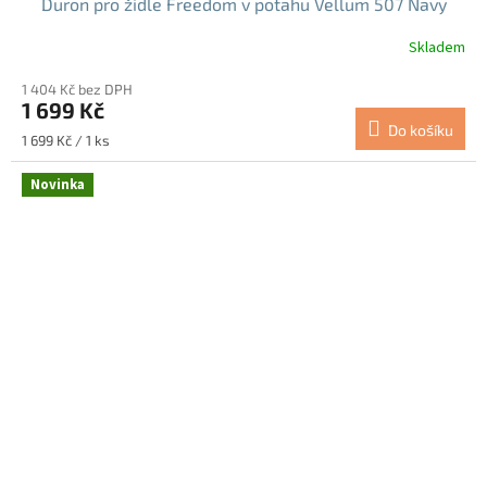
Duron pro židle Freedom v potahu Vellum 507 Navy
(KAM3V507)
Skladem
1 404 Kč bez DPH
1 699 Kč
Do košíku
Měrná
1 699 Kč / 1 ks
cena:
Novinka