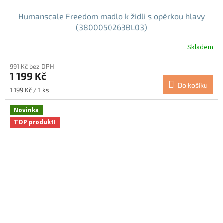
Humanscale Freedom madlo k židli s opěrkou hlavy
(3800050263BL03)
Skladem
991 Kč bez DPH
1 199 Kč
Do košíku
Měrná
1 199 Kč / 1 ks
cena:
Novinka
TOP produkt!