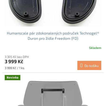
Humanscale pár zdokonalených područek Technogel®
Duron pro židle Freedom (FD)
Skladem
3 305 Kč bez DPH
3 999 Kč
Do košíku
Měrná
3 999 Kč / 1 ks
cena:
Novinka