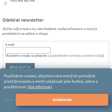
+420 608 983 095
Odebírat newsletter
Vložte svůj e-mail a my vám budeme zasílat informace o nových
produktech na našem e-shopu.
E-mail
Vložením e-mailu souhlasíte s
podmínkami ochrany osobních údajů
PŘIHLÁSIT SE
Používáme cookies, abychom vám umožnili pohodlné
prohlížení webu a mohli zlepšovat jeho funkce, výkon a
použitelnost.
Více informací
.
Vytvořil Shoptet
Souhlasím
Odmítnout
Copyright 2026
Ergo-product
. Všechna práva vyhrazena.
Upravit
nastavení cookies