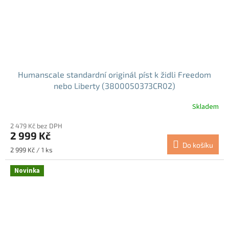
Humanscale standardní originál píst k židli Freedom
nebo Liberty (3800050373CR02)
Skladem
2 479 Kč bez DPH
2 999 Kč
Do košíku
Měrná
2 999 Kč / 1 ks
cena:
Novinka