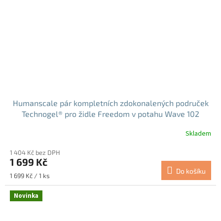
Humanscale pár kompletních zdokonalených područek
Technogel® pro židle Freedom v potahu Wave 102
Graphite (KAM3W102G)
Skladem
1 404 Kč bez DPH
1 699 Kč
Do košíku
Měrná
1 699 Kč / 1 ks
cena:
Novinka