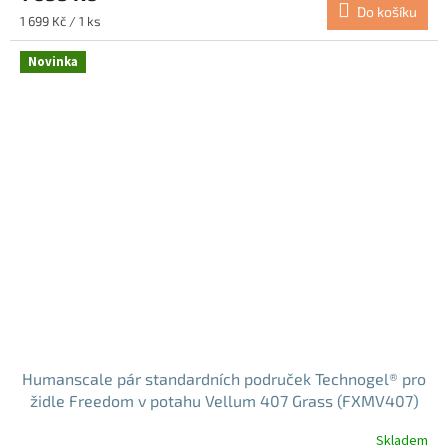
Do košíku
Měrná
1 699 Kč / 1 ks
cena:
Novinka
Humanscale pár standardních područek Technogel® pro
židle Freedom v potahu Vellum 407 Grass (FXMV407)
Skladem