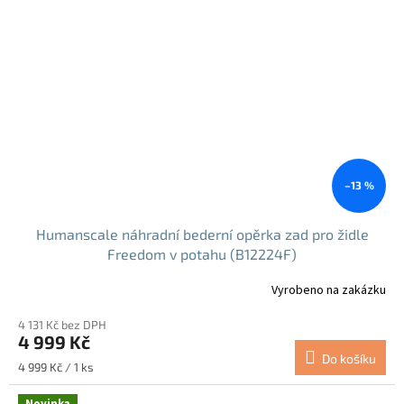
–13 %
Humanscale náhradní bederní opěrka zad pro židle
Freedom v potahu (B12224F)
Vyrobeno na zakázku
4 131 Kč bez DPH
4 999 Kč
Do košíku
Měrná
4 999 Kč / 1 ks
cena:
Novinka