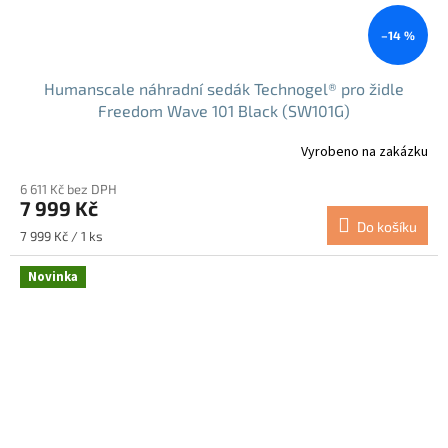
–14 %
Humanscale náhradní sedák Technogel® pro židle
Freedom Wave 101 Black (SW101G)
Vyrobeno na zakázku
6 611 Kč bez DPH
7 999 Kč
Do košíku
Měrná
7 999 Kč / 1 ks
cena:
Novinka