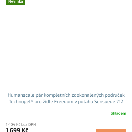
Novinka
Humanscale pár kompletních zdokonalených područek
Technogel® pro židle Freedom v potahu Sensuede 712
Oxblood (KAM3D712)
Skladem
1 404 Kč bez DPH
1 699 Kč