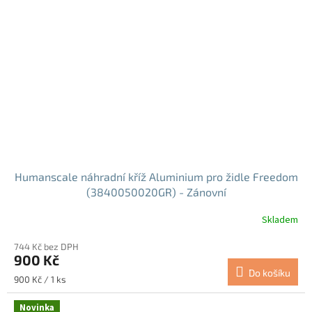
Humanscale náhradní kříž Aluminium pro židle Freedom
(3840050020GR) - Zánovní
Skladem
744 Kč bez DPH
900 Kč
Do košíku
Měrná
900 Kč / 1 ks
cena:
Novinka