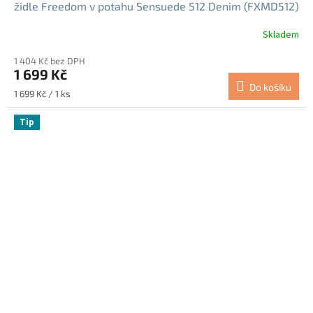
židle Freedom v potahu Sensuede 512 Denim (FXMD512)
Skladem
1 404 Kč bez DPH
1 699 Kč
Do košíku
Měrná
1 699 Kč / 1 ks
cena:
Tip