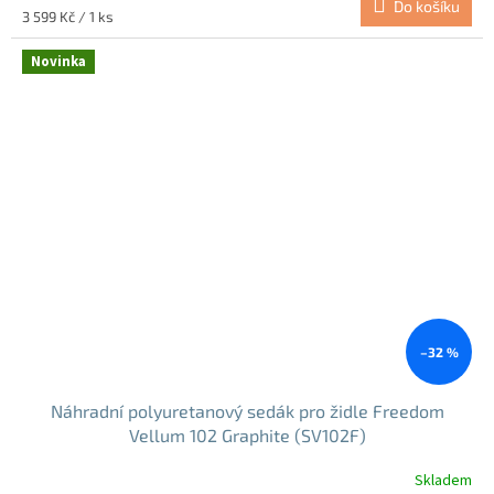
Do košíku
Měrná
3 599 Kč / 1 ks
cena:
Novinka
–32 %
Náhradní polyuretanový sedák pro židle Freedom
Vellum 102 Graphite (SV102F)
Skladem