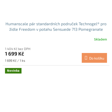
Humanscale pár standardních područek Technogel® pro
židle Freedom v potahu Sensuede 713 Pomegranate
(FXMD713)
Skladem
1 404 Kč bez DPH
1 699 Kč
Do košíku
Měrná
1 699 Kč / 1 ks
cena:
Novinka