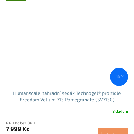
–14 %
Humanscale náhradní sedák Technogel® pro židle
Freedom Vellum 713 Pomegranate (SV713G)
Skladem
6 611 Kč bez DPH
7 999 Kč