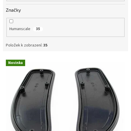
Značky
Humanscale
35
Položek k zobrazení:
35
V
Novinka
ý
p
i
s
p
r
o
d
u
k
t