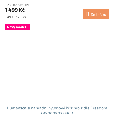
1 239 Kč bez DPH
1 499 Kč
Do košíku
Měrná
1 499 Kč / 1 ks
cena:
Nový model !
Humanscale náhradní nylonový kříž pro židle Freedom
(3800050325BL)