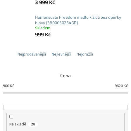
3 999 Kč
Humanscale Freedom madlo k židli bez opěrky
hlavy (3800050264GR)
Skladem
999 Kč
Nejprodávanější
Nejlevnější
Nejdražší
Cena
900
Kč
9620
Kč
Na skladě
28