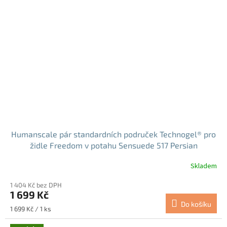
Humanscale pár standardních područek Technogel® pro
židle Freedom v potahu Sensuede 517 Persian
(FXMD517)
Skladem
1 404 Kč bez DPH
1 699 Kč
Do košíku
Měrná
1 699 Kč / 1 ks
cena: