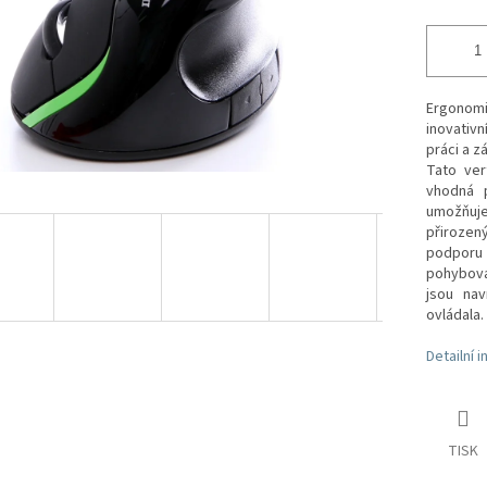
Ergonomi
inovativ
práci a z
Tato ver
vhodná p
umožňuje
přirozen
podporu r
pohybova
jsou na
ovládala
Detailní 
TISK