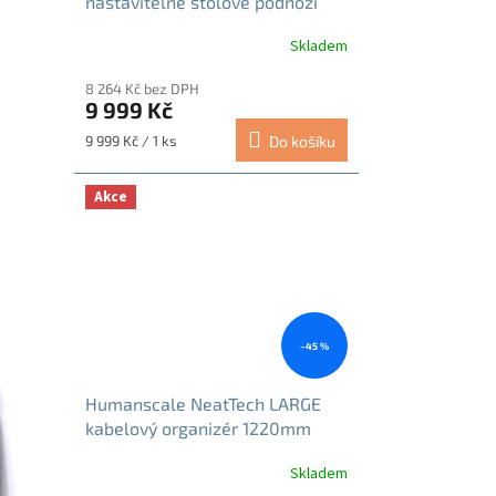
nastavitelné stolové podnoží
stříbrné
Skladem
Průměrné
hodnocení
8 264 Kč bez DPH
produktu
9 999 Kč
je
5,0
Měrná
9 999 Kč / 1 ks
Do košíku
z
cena:
5
hvězdiček.
Akce
–45 %
Humanscale NeatTech LARGE
kabelový organizér 1220mm
grafitový
Skladem
Průměrné