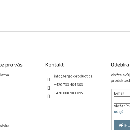
e pro vás
Kontakt
Odebíra
latba
Vložte svů
info
@
ergo-product.cz
produktech
+420 733 404 303
+420 608 983 095
E-mail
Vložením
údajů
PŘIHL
návka