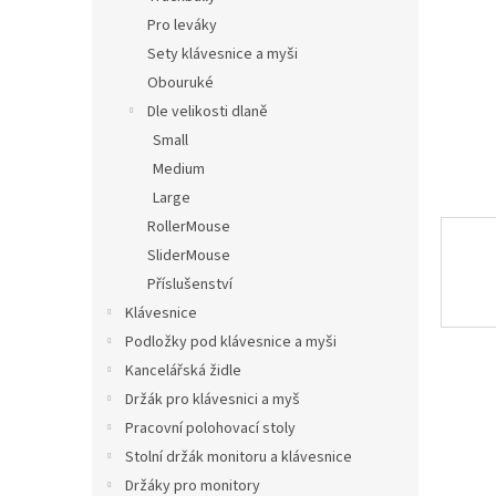
n
Pro leváky
e
Sety klávesnice a myši
l
Obouruké
Dle velikosti dlaně
Small
Medium
Large
RollerMouse
SliderMouse
Příslušenství
Klávesnice
Podložky pod klávesnice a myši
Kancelářská židle
Držák pro klávesnici a myš
Pracovní polohovací stoly
Stolní držák monitoru a klávesnice
Držáky pro monitory