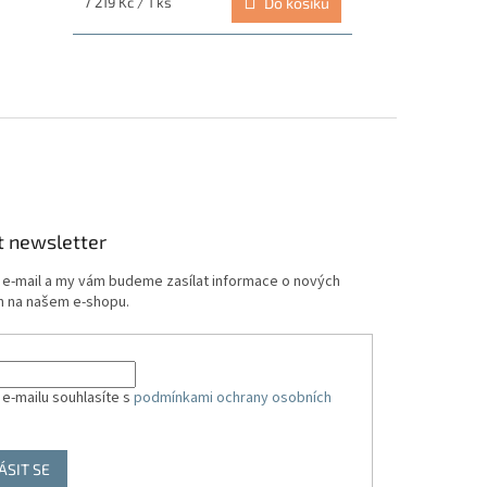
Měrná
7 219 Kč / 1 ks
Do košíku
cena:
t newsletter
j e-mail a my vám budeme zasílat informace o nových
 na našem e-shopu.
 e-mailu souhlasíte s
podmínkami ochrany osobních
ÁSIT SE