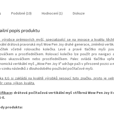
s
Podobné (10)
Hodnocení (1)
Diskuze
ailní popis produktu
je výrobce prémiových myší, specializující se na inovace a kvalitu těc
ikální drátová pravoruká myš Wow Pen Joy druhé generace, zmíněná vertik
ačítek včetně rolovacího kolečka. Levé a pravé tlačítko myši jso
ováčkem a prostředníčkem. Rolovací kolečko lze použít pro navigaci
dáno ukazováčkem nebo prostředníčkem. Palec ovládá tlačítka vpř
omická vertikální myš ,,Wow Pen Joy II" udržuje paži v přirozené pozici a 
ko vzniku následků z dlouhodobého používání počítačové myši.
ka ILG si zakládá na kvalitě výrobků nesoucí tuto značku, proto je vel
: cena, výkon, kvalita.
ifikace
:
drátová počítačová vertikální myš stříbrná Wow Pen Joy II
S-E.
dy produktu: