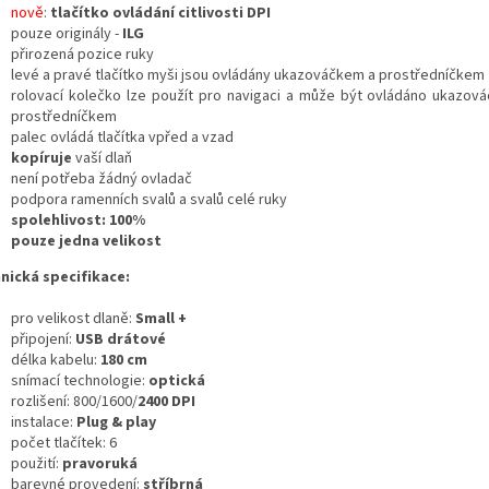
nově
:
tlačítko ovládání citlivosti DPI
pouze originály -
ILG
přirozená pozice ruky
levé a pravé tlačítko myši jsou ovládány ukazováčkem a prostředníčkem
rolovací kolečko lze použít pro navigaci a může být ovládáno ukazo
prostředníčkem
palec ovládá tlačítka vpřed a vzad
kopíruje
vaší dlaň
není potřeba žádný ovladač
podpora ramenních svalů a svalů celé ruky
spolehlivost: 100%
pouze jedna velikost
nická specifikace:
pro velikost dlaně:
Small +
připojení:
USB drátové
délka kabelu:
180 cm
snímací technologie:
optická
rozlišení: 800/1600/
2400 DPI
instalace:
Plug & play
počet tlačítek: 6
použití:
pravoruká
barevné provedení:
stříbrná