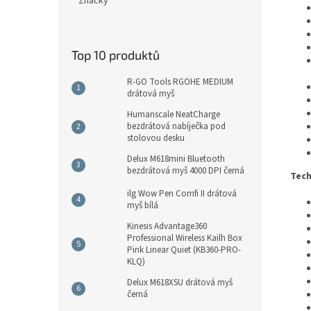
Značky
Top 10 produktů
R-GO Tools RGOHE MEDIUM
drátová myš
Humanscale NeatCharge
bezdrátová nabíječka pod
stolovou desku
Delux M618mini Bluetooth
bezdrátová myš 4000 DPI černá
Tech
ilg Wow Pen Comfi II drátová
myš bílá
Kinesis Advantage360
Professional Wireless Kailh Box
Pink Linear Quiet (KB360-PRO-
KLQ)
Delux M618XSU drátová myš
černá