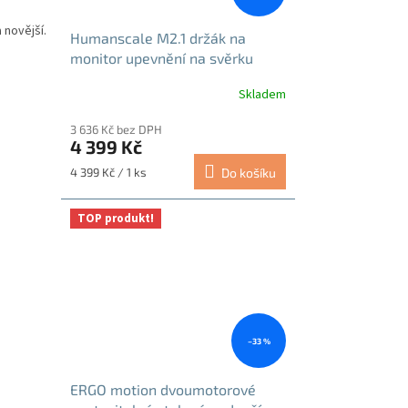
 novější.
Humanscale M2.1 držák na
monitor upevnění na svěrku
stříbrno-šedá
Skladem
3 636 Kč bez DPH
4 399 Kč
Měrná
4 399 Kč / 1 ks
Do košíku
cena:
TOP produkt!
–33 %
ERGO motion dvoumotorové