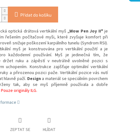
Přidat do košíku
cká optická drátová vertikální myš
„Wow Pen Joy II"
je
ním řešením počítačové myši, které zvyšuje komfort při
ároveň snižuje poškození karpálního tunelu (Syndrom RSI).
tikální myš je konstruována pro vertikální použití a je
ro každodenní používání. Myš je jedinečná tím, že
 držet ruku a zápěstí v neutrálně uvolněné pozici s
ým uchopením. Konstrukce zajišťuje optimální vertikální
uky a přirozenou pozici paže. Vertikální pozice vás nutí
t hlavně paží.
Design
a materiál se speciálním povrchem
vrženy tak, aby se myš příjemně používala a dobře
.
Pouze originály ILG.
informace
ZEPTAT SE
HLÍDAT