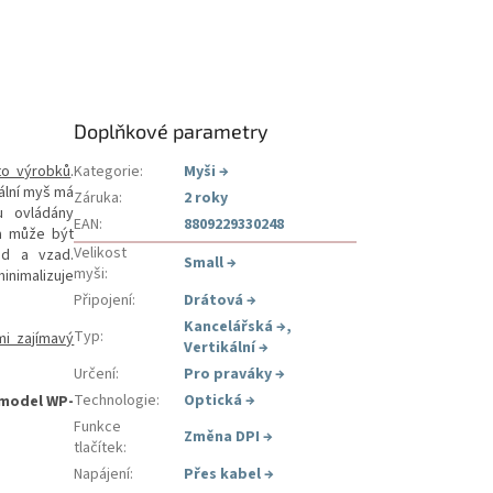
Doplňkové parametry
hto výrobků
.
Kategorie
:
Myši
→
ální myš má
Záruka
:
2 roky
u ovládány
EAN
:
8809229330248
 a může být
Velikost
ed a vzad.
Small
→
myši
:
minimalizuje
Připojení
:
Drátová
→
Kancelářská
→
,
Typ
:
mi zajímavý
Vertikální
→
Určení
:
Pro praváky
→
Technologie
:
Optická
→
 model WP-
Funkce
Změna DPI
→
tlačítek
:
Napájení
:
Přes kabel
→