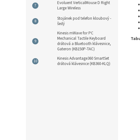
Evoluent VerticalMouse D Right
Large Wireless
Stojánek pod telefon kloubový -
šedý
Kinesis mWave for PC
Mechanical Tactile Keyboard
Tabu
drátová a Bluetooth klávesnice,
Gateron (KB150P-TAC)
Kinesis Advantage360 SmartSet
drátová klávesnice (KB360-KLQ)