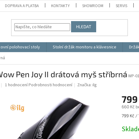
DOPRAVA A PLATBA
KONTAKTY
SHOWROOM
SERVIS
HLEDAT
ovní polohovací stoly
Stolní držák monitoru a klávesnice
Držá
rná
Wow Pen Joy II drátová myš stříbrná
WP-01
Průměrné
1 hodnocení
Podrobnosti hodnocení
Značka:
ilg
hodnocení
produktu
799
je
660 Kč b
5,0
z
Měrná
799 Kč / 
5
cena:
hvězdiček.
Skla