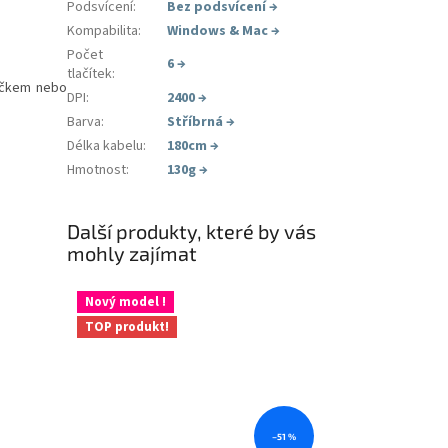
Podsvícení
:
Bez podsvícení
→
Kompabilita
:
Windows & Mac
→
Počet
6
→
tlačítek
:
váčkem nebo
DPI
:
2400
→
Barva
:
Stříbrná
→
Délka kabelu
:
180cm
→
Hmotnost
:
130g
→
Další produkty, které by vás
mohly zajímat
Nový model !
TOP produkt!
–51 %