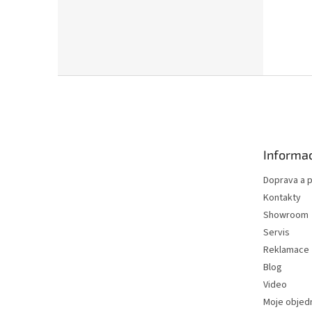
Z
á
p
a
t
Informac
í
Doprava a p
Kontakty
Showroom
Servis
Reklamace
Blog
Video
Moje objed