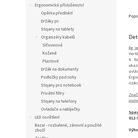
Ergonomické příslušenství
Opěrka předloktí
Popi
Držáky pc
Stojany na tablety
Det
Organizéry kabelů
Síťovinové
Ilg 
Kožené
Vert
6 tl
Plastové
ukaz
Držák na dokumenty
ovlá
Podložky pod nohy
Ergon
rizi
Stojany pro notebook
Privátní filtry
Znač
poměr
Stojany na telefony
Ovladače a nabíječky
Spec
LED osvětlení
012-
Bazar - rozbalené, zánovní a použité
Výho
zboží