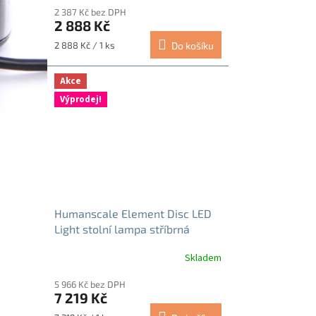
hodnocení
2 387 Kč bez DPH
produktu
2 888 Kč
je
5,0
Měrná
2 888 Kč / 1 ks
Do košíku
z
cena:
5
hvězdiček.
Akce
Výprodej!
Humanscale Element Disc LED
Light stolní lampa stříbrná
Skladem
5 966 Kč bez DPH
7 219 Kč