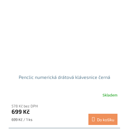
Penclic numerická drátová klávesnice černá
Skladem
578 Kč bez DPH
699 Kč
Měrná
699 Kč / 1 ks
Do košíku
cena: