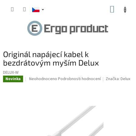
Přejít
NÁKUP
na
obsah
KOŠÍK
Originál napájecí kabel k
bezdrátovým myším Delux
DELUX-W
Průměrné
Neohodnoceno
Podrobnosti hodnocení
Značka:
Delux
Novinka
hodnocení
produktu
je
0,0
z
5
hvězdiček.