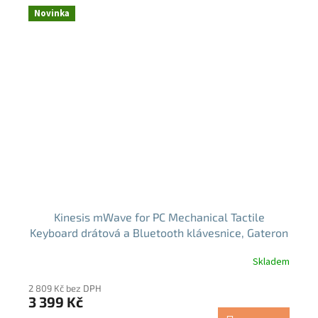
Novinka
Kinesis mWave for PC Mechanical Tactile
Keyboard drátová a Bluetooth klávesnice, Gateron
(KB150P-TAC)
Skladem
Průměrné
hodnocení
2 809 Kč bez DPH
produktu
3 399 Kč
je
4,5