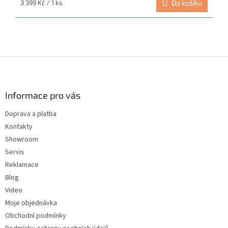
Měrná
3 399 Kč / 1 ks
Do košíku
z
cena:
5
hvězdiček.
Z
á
p
a
Informace pro vás
t
Doprava a platba
í
Kontakty
Showroom
Servis
Reklamace
Blog
Video
Moje objednávka
Obchodní podmínky