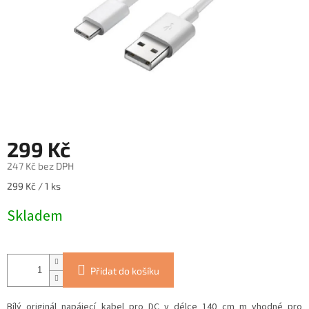
299 Kč
247 Kč bez DPH
Měrná
299 Kč / 1 ks
cena:
Skladem
Přidat do košíku
Bílý originál napájecí kabel pro DC v délce 140 cm m vhodné pro