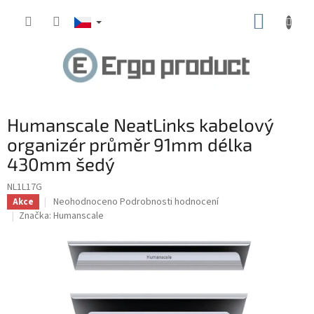
Přejít
NÁKUP
na
obsah
KOŠÍK
Humanscale NeatLinks kabelový
organizér průměr 91mm délka
430mm šedý
NL1L17G
Průměrné
Neohodnoceno
Podrobnosti hodnocení
Akce
hodnocení
Značka:
Humanscale
produktu
je
0,0
z
5
hvězdiček.