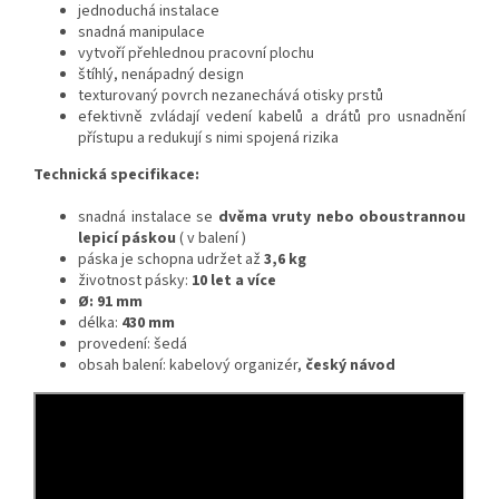
jednoduchá instalace
snadná manipulace
vytvoří přehlednou pracovní plochu
štíhlý, nenápadný design
texturovaný povrch nezanechává otisky prstů
efektivně zvládají vedení kabelů a drátů pro usnadnění
přístupu a redukují s nimi spojená rizika
Technická specifikace:
snadná instalace se
dvěma vruty nebo oboustrannou
lepicí páskou
( v balení )
páska je schopna udržet až
3,6 kg
životnost pásky:
10 let a více
Ø: 91 mm
délka:
430 mm
provedení: šedá
obsah balení: kabelový organizér,
český návod