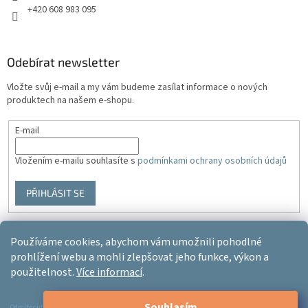
+420 608 983 095
Odebírat newsletter
Vložte svůj e-mail a my vám budeme zasílat informace o nových
produktech na našem e-shopu.
E-mail
Vložením e-mailu souhlasíte s
podmínkami ochrany osobních údajů
PŘIHLÁSIT SE
Používáme cookies, abychom vám umožnili pohodlné
Vytvořil Shoptet
prohlížení webu a mohli zlepšovat jeho funkce, výkon a
použitelnost.
Více informací
.
Copyright 2026
Ergo-product
. Všechna práva vyhrazena.
Upravit
Souhlasím
Odmítnout