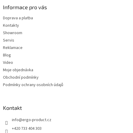
p
a
Informace pro vás
t
Doprava a platba
í
Kontakty
Showroom
Servis
Reklamace
Blog
Video
Moje objednávka
Obchodní podmínky
Podmínky ochrany osobních údajů
Kontakt
info
@
ergo-product.cz
+420 733 404 303