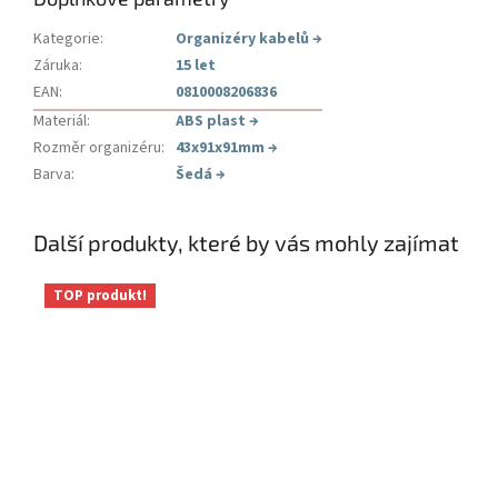
Kategorie
:
Organizéry kabelů
→
Záruka
:
15 let
EAN
:
0810008206836
Materiál
:
ABS plast
→
Rozměr organizéru
:
43x91x91mm
→
Barva
:
Šedá
→
Další produkty, které by vás mohly zajímat
TOP produkt!