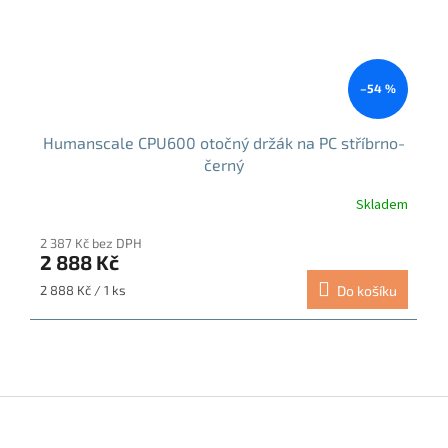
–54 %
Humanscale CPU600 otočný držák na PC stříbrno-
černý
Skladem
2 387 Kč bez DPH
2 888 Kč
Měrná
2 888 Kč / 1 ks
Do košíku
cena:
Z
á