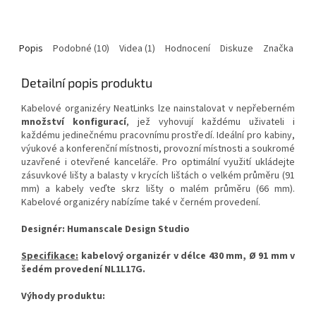
Popis
Podobné (10)
Videa (1)
Hodnocení
Diskuze
Značka
Detailní popis produktu
Kabelové organizéry NeatLinks lze nainstalovat v nepřeberném
množství konfigurací
, jež vyhovují každému uživateli i
každému jedinečnému pracovnímu prostředí. Ideální pro kabiny,
výukové a konferenční místnosti, provozní místnosti a soukromé
uzavřené i otevřené kanceláře. Pro optimální využití ukládejte
zásuvkové lišty a balasty v krycích lištách o velkém průměru (91
mm) a kabely veďte skrz lišty o malém průměru (66 mm).
Kabelové organizéry nabízíme také v černém provedení.
Designér: Humanscale Design Studio
Specifikace:
kabelový organizér v délce 430 mm, Ø 91 mm v
šedém provedení NL1L17G.
Výhody produktu: