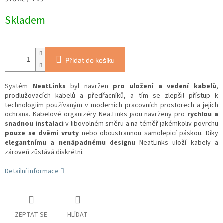
cena:
Skladem
Přidat do košíku
Systém
NeatLinks
byl navržen
pro uložení a vedení kabelů
,
prodlužovacích kabelů a předřadníků, a tím se zlepšil přístup k
technologiím používaným v moderních pracovních prostorech a jejich
ochrana. Kabelové organizéry NeatLinks jsou navrženy pro
rychlou a
snadnou instalaci
v libovolném směru a na téměř jakémkoliv povrchu
pouze se dvěmi vruty
nebo oboustrannou samolepicí páskou. Díky
elegantnímu a nenápadnému designu
NeatLinks uloží kabely a
zároveň zůstává diskrétní.
Detailní informace
ZEPTAT SE
HLÍDAT