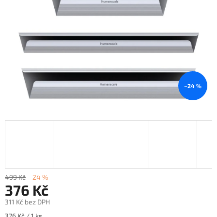
–24 %
499 Kč
–24 %
376 Kč
311 Kč bez DPH
Měrná
376 Kč / 1 ks