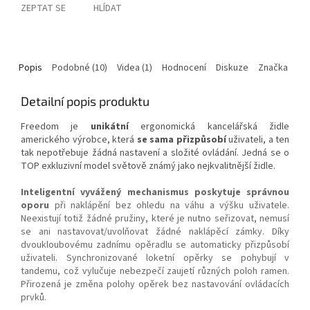
ZEPTAT SE
HLÍDAT
Popis
Podobné (10)
Videa (1)
Hodnocení
Diskuze
Značka
Detailní popis produktu
Freedom je
unikátní
ergonomická kancelářská židle
amerického výrobce, která
se sama
přizpůsobí
uživateli, a ten
tak nepotřebuje žádná nastavení a složité ovládání. Jedná se o
TOP exkluzivní model světově známý jako nejkvalitnější židle.
Inteligentní vyvážený mechanismus poskytuje správnou
oporu
při naklápění bez ohledu na váhu a výšku uživatele.
Neexistují totiž žádné pružiny, které je nutno seřizovat, nemusí
se ani nastavovat/uvolňovat žádné naklápěcí zámky. Díky
dvoukloubovému zadnímu opěradlu se automaticky přizpůsobí
uživateli. Synchronizované loketní opěrky se pohybují v
tandemu, což vylučuje nebezpečí zaujetí různých poloh ramen.
Přirozená je změna polohy opěrek bez nastavování ovládacích
prvků.