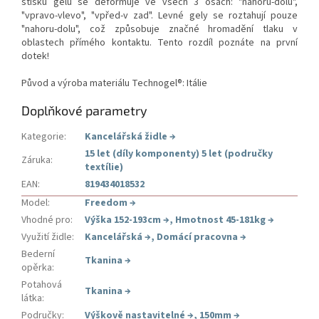
stisku gelu se deformuje ve všech 3 osách: "nahoru-dolu",
"vpravo-vlevo", "vpřed-v zad". Levné gely se roztahují pouze
"nahoru-dolu", což způsobuje značné hromadění tlaku v
oblastech přímého kontaktu. Tento rozdíl poznáte na první
dotek!
Původ a výroba materiálu Technogel®: Itálie
Doplňkové parametry
Kategorie
:
Kancelářská židle
→
15 let (díly komponenty) 5 let (područky
Záruka
:
textílie)
EAN
:
819434018532
Model
:
Freedom
→
Vhodné pro
:
Výška 152-193cm
→
,
Hmotnost 45-181kg
→
Využití židle
:
Kancelářská
→
,
Domácí pracovna
→
Bederní
Tkanina
→
opěrka
:
Potahová
Tkanina
→
látka
:
Područky
:
Výškově nastavitelné
→
,
150mm
→