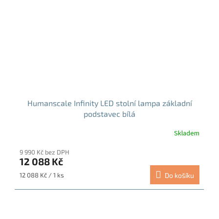
Humanscale Infinity LED stolní lampa základní
podstavec bílá
Skladem
Průměrné
hodnocení
9 990 Kč bez DPH
produktu
12 088 Kč
je
5,0
Měrná
12 088 Kč / 1 ks
Do košíku
z
cena:
5
hvězdiček.