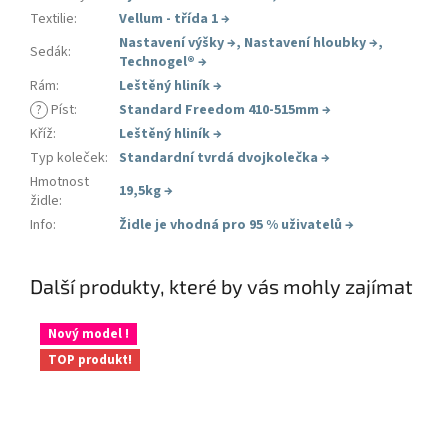
Textilie
:
Vellum - třída 1
→
Nastavení výšky
→
,
Nastavení hloubky
→
,
Sedák
:
Technogel®
→
Rám
:
Leštěný hliník
→
?
Píst
:
Standard Freedom 410-515mm
→
Kříž
:
Leštěný hliník
→
Typ koleček
:
Standardní tvrdá dvojkolečka
→
Hmotnost
19,5kg
→
židle
:
Info
:
Židle je vhodná pro 95 % uživatelů
→
Další produkty, které by vás mohly zajímat
Nový model !
TOP produkt!