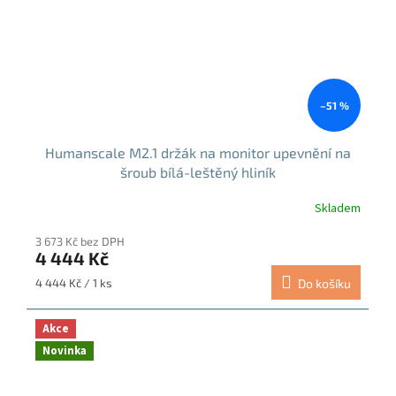
–51 %
Humanscale M2.1 držák na monitor upevnění na
šroub bílá-leštěný hliník
Skladem
3 673 Kč bez DPH
4 444 Kč
Měrná
4 444 Kč / 1 ks
Do košíku
cena:
Akce
Novinka