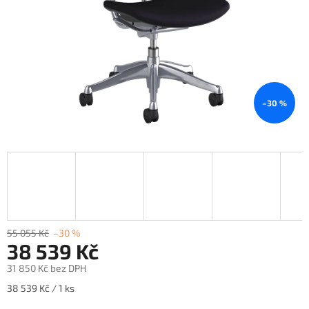
–30 %
55 055 Kč
–30 %
38 539 Kč
31 850 Kč bez DPH
Měrná
38 539 Kč / 1 ks
cena: