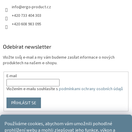
info
@
ergo-product.cz
+420 733 404 303
+420 608 983 095
Odebírat newsletter
Vložte svůj e-mail a my vám budeme zasílat informace o nových
produktech na našem e-shopu.
E-mail
Vložením e-mailu souhlasíte s
podmínkami ochrany osobních údajů
PŘIHLÁSIT SE
Používáme cookies, abychom vám umožnili pohodlné
Vytvořil Shoptet
prohlížení webu a mohli zlepšovat jeho funkce, výkon a