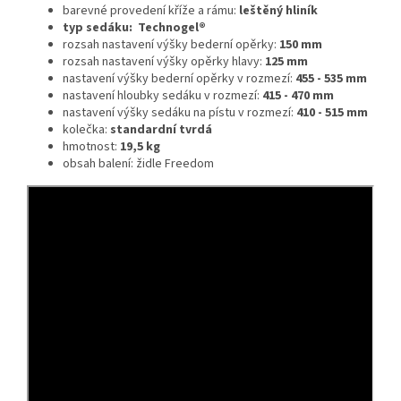
barevné provedení kříže a rámu:
leštěný hliník
typ sedáku:
Technogel®
rozsah nastavení výšky bederní opěrky:
150 mm
rozsah nastavení výšky opěrky hlavy:
125 mm
nastavení výšky bederní opěrky v rozmezí:
455 - 535 mm
nastavení hloubky sedáku v rozmezí:
415 - 470 mm
nastavení výšky sedáku na pístu v rozmezí:
410 - 515 mm
kolečka:
standardní tvrdá
hmotnost:
19,5 kg
obsah balení: židle Freedom