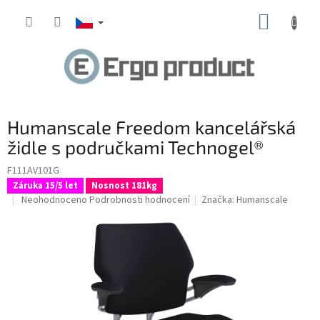
Přejít
NÁKUP
na
obsah
KOŠÍK
Humanscale Freedom kancelářská
židle s područkami Technogel®
F111AV101G
Záruka 15/5 let
Nosnost 181kg
Průměrné
Neohodnoceno
Podrobnosti hodnocení
Značka:
Humanscale
hodnocení
produktu
je
0,0
z
5
hvězdiček.