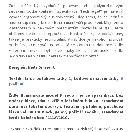
Židle může být vyplněná gelovým nebo polyuretanovým
sedákem podle konkrétní specifikace.
Technogel®
je materiál
vysoce ergonomický a tvarovatelný. Díky tomu, že se jedná o
hustou kapalinu, jde o materiál imunní vůči prosezení. Díky těmto
vlastnostem a celkovým parametrům materiálu je gel velice
oblíbený a zákazníci jej požadují. Kostra židle je z oceli/slitiny,
takže je prakticky nezničitelná. V nabídce je několik možností
područek, Duronové, nebo v látce potahu a dokonce židle
Freedom může být bez jakýchkoliv područek. Židle
je
dodávána v celku
, není tak třeba žádná montáž.
Designér: Niels Diffrient
Textilní třída potahové látky: 1, kódové označení látky:
V
(Vellum
)
Židle Humanscale model Freedom je ve specifikaci:
bez
opěrky hlavy, rám a kříž v leštěném hliníku, standardní
duronove loketní opěrky s textilním potahem, potahová
látka Vellum 101 Black, gelový polštář sedáku, standardní
tvrdá kolečka kod F111AV101G.
Ergonomická židle Freedom má mnoho získaných atestů kvality