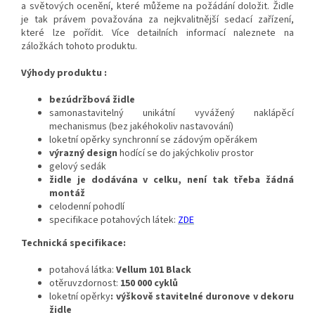
a světových ocenění, které můžeme na požádání doložit. Židle
je tak právem považována za nejkvalitnější sedací zařízení,
které lze pořídit. Více detailních informací naleznete na
záložkách tohoto produktu.
Výhody produktu :
bezúdržbová židle
samonastavitelný unikátní vyvážený naklápěcí
mechanismus (bez jakéhokoliv nastavování)
loketní opěrky synchronní se zádovým opěrákem
výrazný design
hodící se do jakýchkoliv prostor
gelový sedák
židle je dodávána v celku, není tak třeba žádná
montáž
celodenní pohodlí
specifikace potahových látek:
ZDE
Technická specifikace:
potahová látka:
Vellum 101 Black
otěruvzdornost:
150 000 cyklů
loketní opěrky
: výškově stavitelné duronove v dekoru
židle