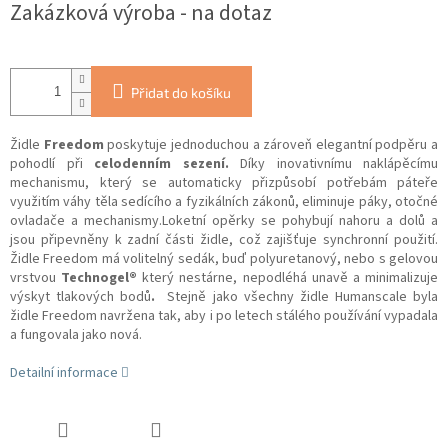
Zakázková výroba - na dotaz
Přidat do košíku
Židle
Freedom
poskytuje jednoduchou a zároveň elegantní podpěru a
pohodlí při
celodenním sezení.
Díky inovativnímu naklápěcímu
mechanismu, který se automaticky přizpůsobí potřebám páteře
využitím váhy těla sedícího a fyzikálních zákonů, eliminuje páky, otočné
ovladače a mechanismy.
Loketní opěrky se pohybují nahoru a dolů a
jsou připevněny k zadní části židle, což zajišťuje synchronní použití.
Židle Freedom má volitelný sedák, buď polyuretanový, nebo s gelovou
vrstvou
Technogel®
který nestárne, nepodléhá unavě a minimalizuje
výskyt tlakových bodů
.
Stejně jako všechny židle Humanscale byla
židle Freedom navržena tak, aby i po letech stálého používání vypadala
a fungovala jako nová.
Detailní informace