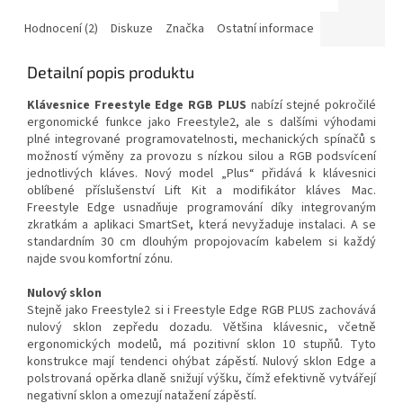
Hodnocení (2)
Diskuze
Značka
Ostatní informace
Detailní popis produktu
Klávesnice Freestyle Edge RGB PLUS
nabízí stejné pokročilé
ergonomické funkce jako Freestyle2, ale s dalšími výhodami
plné integrované programovatelnosti, mechanických spínačů s
možností výměny za provozu s nízkou silou a RGB podsvícení
jednotlivých kláves.
Nový model „Plus“ přidává k klávesnici
oblíbené příslušenství Lift Kit a modifikátor kláves Mac.
Freestyle Edge usnadňuje programování díky integrovaným
zkratkám a aplikaci SmartSet, která nevyžaduje instalaci.
A se
standardním 30 cm dlouhým propojovacím kabelem si každý
najde svou komfortní zónu.
Nulový sklon
Stejně jako Freestyle2 si i Freestyle Edge RGB PLUS zachovává
nulový sklon zepředu dozadu. Většina klávesnic, včetně
ergonomických modelů, má pozitivní sklon 10 stupňů. Tyto
konstrukce mají tendenci ohýbat zápěstí. Nulový sklon Edge a
polstrovaná opěrka dlaně snižují výšku, čímž efektivně vytvářejí
negativní sklon a omezují natažení zápěstí.