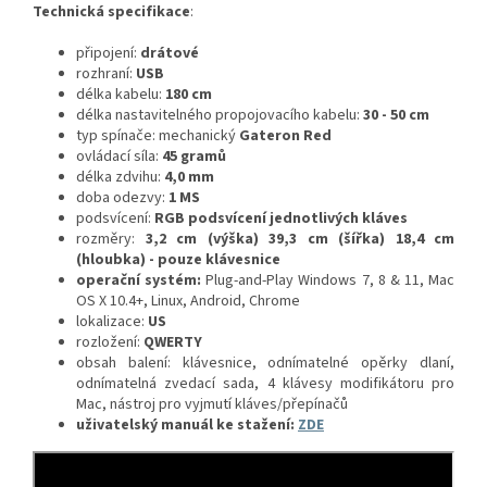
Technická specifikace
:
připojení:
drátové
rozhraní:
USB
délka kabelu:
180 cm
délka nastavitelného propojovacího kabelu:
30 - 50 cm
typ spínače: mechanický
Gateron Red
ovládací síla:
45 gramů
délka zdvihu:
4,0 mm
doba odezvy:
1 MS
podsvícení:
RGB podsvícení jednotlivých kláves
rozměry:
3,2 cm (výška) 39,3 cm (šířka) 18,4 cm
(hloubka) - pouze klávesnice
operační systém:
Plug-and-Play Windows 7, 8 & 11, Mac
OS X 10.4+, Linux, Android, Chrome
lokalizace:
US
rozložení:
QWERTY
obsah balení: k
lávesnice, odnímatelné opěrky dlaní,
odnímatelná zvedací sada, 4 klávesy modifikátoru pro
Mac, nástroj pro vyjmutí kláves/přepínačů
uživatelský manuál ke stažení:
ZDE