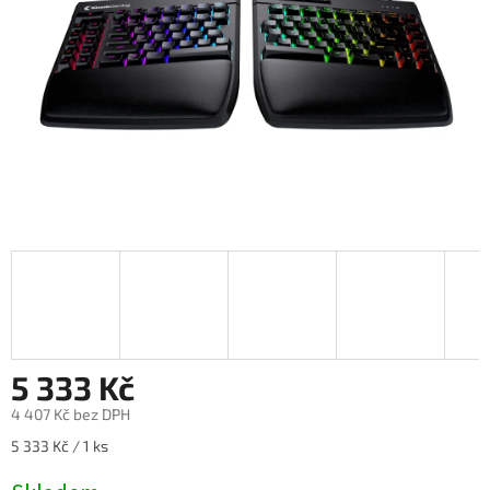
5 333 Kč
4 407 Kč bez DPH
Měrná
5 333 Kč / 1 ks
cena: