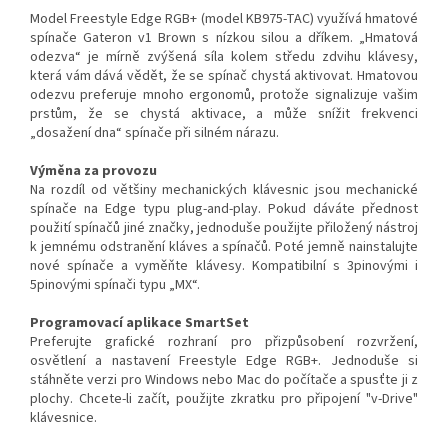
Model Freestyle Edge RGB+ (model KB975-TAC) využívá hmatové
spínače Gateron v1 Brown s nízkou silou a dříkem. „Hmatová
odezva“ je mírně zvýšená síla kolem středu zdvihu klávesy,
která vám dává vědět, že se spínač chystá aktivovat. Hmatovou
odezvu preferuje mnoho ergonomů, protože signalizuje vašim
prstům, že se chystá aktivace, a může snížit frekvenci
„dosažení dna“ spínače při silném nárazu.
Výměna za provozu
Na rozdíl od většiny mechanických klávesnic jsou mechanické
spínače na Edge typu plug-and-play. Pokud dáváte přednost
použití spínačů jiné značky, jednoduše použijte přiložený nástroj
k jemnému odstranění kláves a spínačů. Poté jemně nainstalujte
nové spínače a vyměňte klávesy. Kompatibilní s 3pinovými i
5pinovými spínači typu „MX“.
Programovací aplikace SmartSet
Preferujte grafické rozhraní pro přizpůsobení rozvržení,
osvětlení a nastavení Freestyle Edge RGB+. Jednoduše si
stáhněte verzi pro Windows nebo Mac do počítače a spusťte ji z
plochy. Chcete-li začít, použijte zkratku pro připojení "v-Drive"
klávesnice.