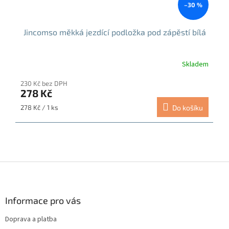
–30 %
Jincomso měkká jezdící podložka pod zápěstí bílá
Skladem
230 Kč bez DPH
278 Kč
Měrná
278 Kč / 1 ks
Do košíku
cena:
Z
á
p
a
Informace pro vás
t
Doprava a platba
í