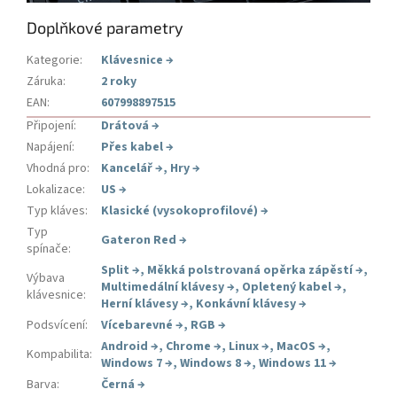
Doplňkové parametry
Kategorie
:
Klávesnice
→
Záruka
:
2 roky
EAN
:
607998897515
Připojení
:
Drátová
→
Napájení
:
Přes kabel
→
Vhodná pro
:
Kancelář
→
,
Hry
→
Lokalizace
:
US
→
Typ kláves
:
Klasické (vysokoprofilové)
→
Typ
Gateron Red
→
spínače
:
Split
→
,
Měkká polstrovaná opěrka zápěstí
→
,
Výbava
Multimedální klávesy
→
,
Opletený kabel
→
,
klávesnice
:
Herní klávesy
→
,
Konkávní klávesy
→
Podsvícení
:
Vícebarevné
→
,
RGB
→
Android
→
,
Chrome
→
,
Linux
→
,
MacOS
→
,
Kompabilita
:
Windows 7
→
,
Windows 8
→
,
Windows 11
→
Barva
:
Černá
→