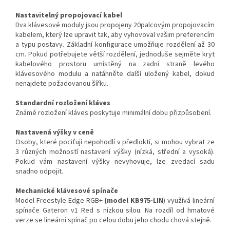
Nastavitelný propojovací kabel
Dva klávesové moduly jsou propojeny 20palcovým propojovacím
kabelem, který lze upravit tak, aby vyhovoval vašim preferencím
a typu postavy. Základní konfigurace umožňuje rozdělení až 30
cm. Pokud potřebujete větší rozdělení, jednoduše sejměte kryt
kabelového prostoru umístěný na zadní straně levého
klávesového modulu a natáhněte další uložený kabel, dokud
nenajdete požadovanou šířku.
Standardní rozložení kláves
Známé rozložení kláves poskytuje minimální dobu přizpůsobení.
Nastavená výšky v ceně
Osoby, které pociťují nepohodlí v předloktí, si mohou vybrat ze
3 různých možností nastavení výšky (nízká, střední a vysoká).
Pokud vám nastavení výšky nevyhovuje, lze zvedací sadu
snadno odpojit.
Mechanické klávesové spínače
Model Freestyle Edge RGB+
(model KB975-LIN
) využívá lineární
spínače Gateron v1 Red s nízkou silou. Na rozdíl od hmatové
verze se lineární spínač po celou dobu jeho chodu chová stejně.