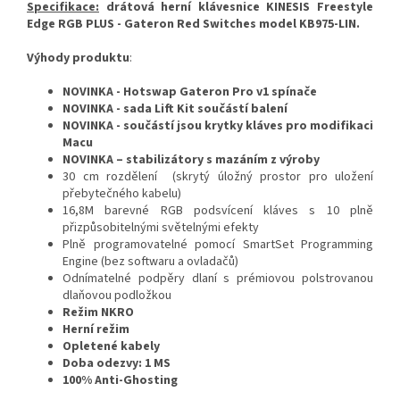
Specifikace:
drátová herní klávesnice KINESIS Freestyle
Edge RGB PLUS - Gateron Red Switches model
KB975-LIN
.
Výhody produktu
:
NOVINKA - Hotswap Gateron Pro v1 spínače
NOVINKA - sada Lift Kit součástí balení
NOVINKA - součástí jsou krytky kláves pro modifikaci
Macu
NOVINKA – stabilizátory s mazáním z výroby
30 cm rozdělení (skrytý úložný prostor pro uložení
přebytečného kabelu)
16,8M barevné
RGB podsvícení kláves s 10 plně
přizpůsobitelnými světelnými efekty
Plně programovatelné pomocí SmartSet Programming
Engine (bez softwaru a ovladačů)
Odnímatelné podpěry dlaní s prémiovou polstrovanou
dlaňovou podložkou
Režim NKRO
Herní režim
Opletené kabely
Doba odezvy: 1 MS
100% Anti-Ghosting