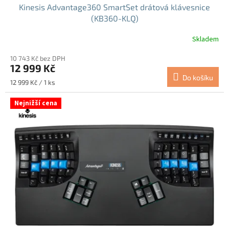
Kinesis Advantage360 SmartSet drátová klávesnice
(KB360-KLQ)
Skladem
Průměrné
hodnocení
10 743 Kč bez DPH
produktu
12 999 Kč
je
Do košíku
5,0
Měrná
12 999 Kč / 1 ks
z
cena:
5
Nejnižší cena
hvězdiček.