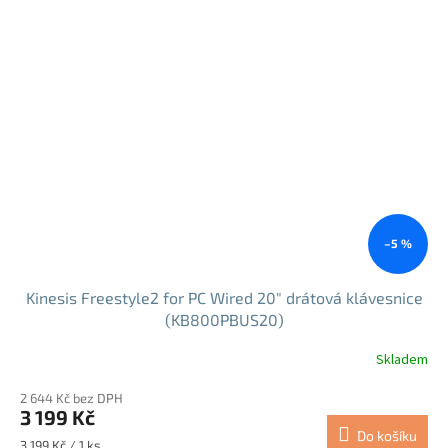
–5 %
Kinesis Freestyle2 for PC Wired 20" drátová klávesnice
(KB800PBUS20)
Skladem
Průměrné
hodnocení
2 644 Kč bez DPH
produktu
3 199 Kč
je
Do košíku
5,0
Měrná
3 199 Kč / 1 ks