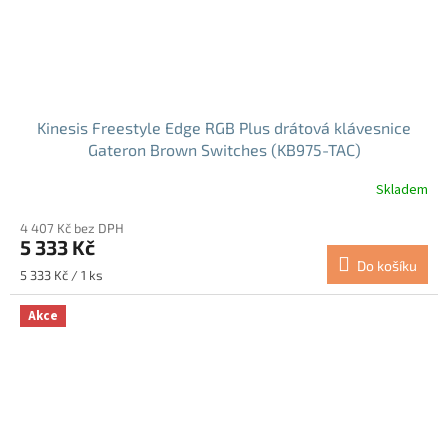
Kinesis Freestyle Edge RGB Plus drátová klávesnice
Gateron Brown Switches (KB975-TAC)
Skladem
Průměrné
hodnocení
4 407 Kč bez DPH
produktu
5 333 Kč
je
Do košíku
5,0
Měrná
5 333 Kč / 1 ks
z
cena:
5
Akce
hvězdiček.