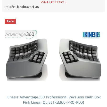
VYMAZAT FILTRY
Položek k zobrazení:
36
V
Akce
ý
p
i
s
p
r
o
d
u
k
t
ů
Kinesis Advantage360 Professional Wireless Kailh Box
Pink Linear Quiet (KB360-PRO-KLQ)