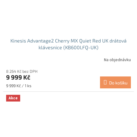
Kinesis Advantage2 Cherry MX Quiet Red UK drátová
klávesnice (KB600LFQ-UK)
Na objednávku
8 264 Kč bez DPH
9 999 Kč
Do košíku
Měrná
9 999 Kč / 1 ks
cena:
Akce