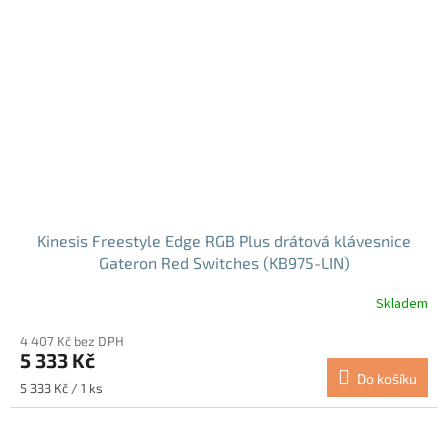
Kinesis Freestyle Edge RGB Plus drátová klávesnice
Gateron Red Switches (KB975-LIN)
Skladem
Průměrné
hodnocení
4 407 Kč bez DPH
produktu
5 333 Kč
je
Do košíku
5,0
Měrná
5 333 Kč / 1 ks
z
cena:
5
hvězdiček.