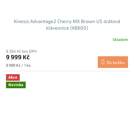
Kinesis Advantage2 Cherry MX Brown US drátová
klávesnice (KB600)
Skladem
Průměrné
hodnocení
8 264 Kč bez DPH
produktu
9 999 Kč
je
Do košíku
5,0
Měrná
9 999 Kč / 1 ks
z
cena:
5
Akce
hvězdiček.
Novinka