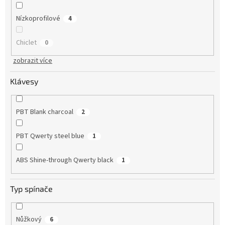
Nízkoprofilové
4
Chiclet
0
zobrazit více
Klávesy
PBT Blank charcoal
2
PBT Qwerty steel blue
1
ABS Shine-through Qwerty black
1
Typ spínače
Nůžkový
6