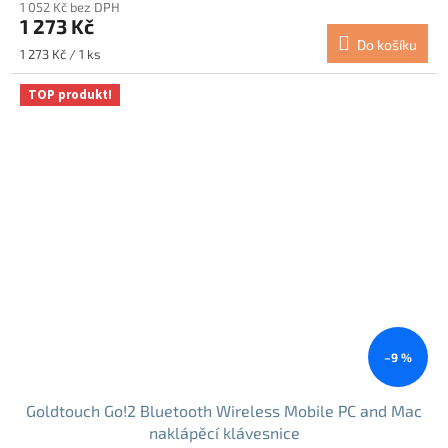
1 052 Kč bez DPH
produktu
1 273 Kč
je
Do košíku
4,7
Měrná
1 273 Kč / 1 ks
z
cena:
5
TOP produkt!
hvězdiček.
–9 %
Goldtouch Go!2 Bluetooth Wireless Mobile PC and Mac
naklápěcí klávesnice