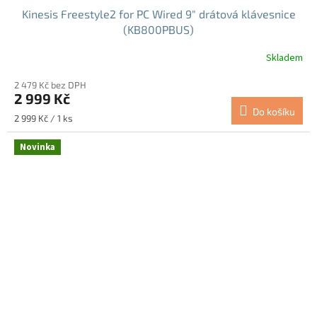
Kinesis Freestyle2 for PC Wired 9" drátová klávesnice
(KB800PBUS)
Skladem
Průměrné
hodnocení
2 479 Kč bez DPH
produktu
2 999 Kč
je
Do košíku
4,5
Měrná
2 999 Kč / 1 ks
z
cena:
5
Novinka
hvězdiček.