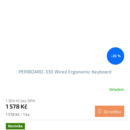
–25 %
PERIBOARD-330 Wired Ergonomic Keyboard
Skladem
1 304 Kč bez DPH
1 578 Kč
Do košíku
Měrná
1 578 Kč / 1 ks
cena:
Novinka