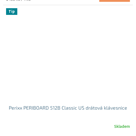
z
cena:
5
Tip
hvězdiček.
Perixx PERIBOARD 512B Classic US drátová klávesnice
Skladem
Průměrné
hodnocení