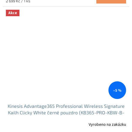
Měrná
2 699 Kč / 1 ks
cena:
Akce
–5 %
Kinesis Advantage365 Professional Wireless Signature
Kailh Clicky White černé pouzdro (KB365-PRO-KBW-B-
BK)
Vyrobeno na zakázku