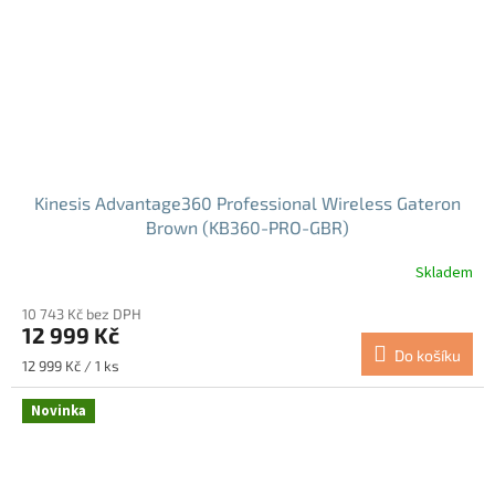
Kinesis Advantage360 Professional Wireless Gateron
Brown (KB360-PRO-GBR)
Skladem
Průměrné
hodnocení
10 743 Kč bez DPH
produktu
12 999 Kč
je
Do košíku
5,0
Měrná
12 999 Kč / 1 ks
z
cena:
5
Novinka
hvězdiček.