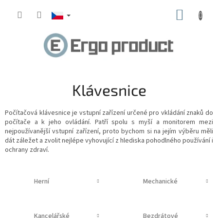
Přejít
NÁKUP
na
obsah
KOŠÍK
Klávesnice
Počítačová klávesnice
je vstupní zařízení určené pro vkládání znaků do
počítače
a k jeho ovládání. Patří spolu s myší a monitorem mezi
nejpoužívanější vstupní zařízení, proto bychom si na jejím výběru měli
dát záležet a zvolit nejlépe vyhovující z hlediska pohodlného používání i
ochrany zdraví.
Herní
Mechanické
Kancelářské
Bezdrátové