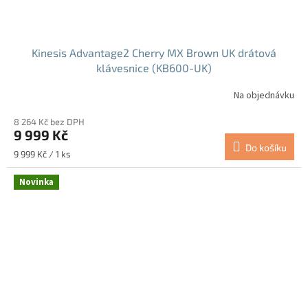
Kinesis Advantage2 Cherry MX Brown UK drátová
klávesnice (KB600-UK)
Na objednávku
8 264 Kč bez DPH
9 999 Kč
Do košíku
Měrná
9 999 Kč / 1 ks
cena:
Novinka