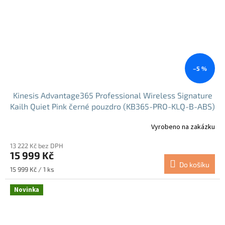
–5 %
Kinesis Advantage365 Professional Wireless Signature
Kailh Quiet Pink černé pouzdro (KB365-PRO-KLQ-B-ABS)
Vyrobeno na zakázku
13 222 Kč bez DPH
15 999 Kč
Do košíku
Měrná
15 999 Kč / 1 ks
cena:
Novinka