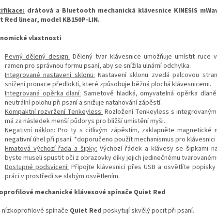
ifikace:
drátová a Bluetooth mechanická klávesnice KINESIS mWa
t Red linear, model
KB150P-LIN
.
nomické vlastnosti
Pevný dělený design:
Dělený tvar klávesnice umožňuje umístit ruce v
ramen pro správnou formu psaní, aby se snížila ulnární odchylka.
Integrované nastavení sklonu:
Nastavení sklonu zvedá palcovou stran
snížení pronace předloktí, které způsobuje běžná plochá klávesnicemi.
Integrovaná opěrka dlaní:
Sametově hladká, omyvatelná opěrka dlaně
neutrální polohu při psaní a snižuje natahování zápěstí.
Kompaktní rozvržení Tenkeyless:
Rozložení Tenkeyless s integrovaný
má za následek menší půdorys pro bližší umístění myši.
Negativní náklon:
Pro ty s citlivým zápěstím, zaklapněte magnetické 
negativní úhel při psaní. *doporučeno použít mechanismus pro klávesnici
Hmatová výchozí řada a šipky:
Výchozí řádek a klávesy se šipkami na
byste museli spustit oči z obrazovky díky jejich jedinečnému tvarovaném
Dostupné podsvícení:
Připojte klávesnici přes USB a osvětlíte popisky
práci v prostředí se slabým osvětlením.
oprofilové mechanické klávesové spínače Quiet Red
 nízkoprofilové spínače
Quiet Red
poskytují skvělý pocit při psaní.