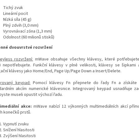
Tichý zvuk
Lineární pocit
Nízká síla (45 g)
Plný zdvih (3,0 mm)
Vyrovnávací zóna (1,3 mm)
Odolnost (60 milionů stisků)
nné dvouvrstvé rozvržení
eyless rozvržení:
mWave obsahuje všechny klávesy, které potřebujete
é nepotřebujete. Funkční klávesy v plné velikosti, klávesy se šipkami 
gační klávesy jako Home/End, Page Up/Page Down a Insert/Delete.
grovaný keypad:
Pomocí klávesy Fn přepnete do řady Fn a získáte 
dardním akcím numerické klávesnice. Integrovaný keypad usnadňuje za
byste museli opustit výchozí řadu.
imediální akce:
mWave nabízí 12 výkonných multimediálních akcí přím
ch konečků prstů.
Vypnutí zvuku
Snížení hlasitosti
Zvýšení hlasitosti