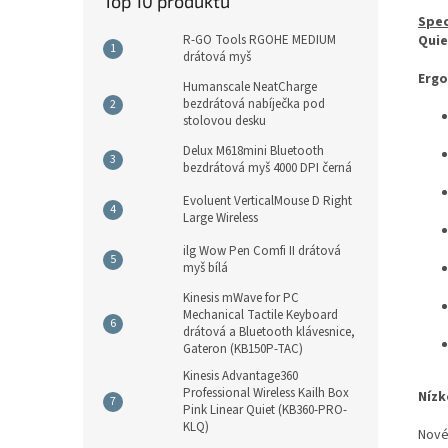
Top 10 produktů
Spec
R-GO Tools RGOHE MEDIUM
Quie
drátová myš
Ergo
Humanscale NeatCharge
bezdrátová nabíječka pod
stolovou desku
Delux M618mini Bluetooth
bezdrátová myš 4000 DPI černá
Evoluent VerticalMouse D Right
Large Wireless
ilg Wow Pen Comfi II drátová
myš bílá
Kinesis mWave for PC
Mechanical Tactile Keyboard
drátová a Bluetooth klávesnice,
Gateron (KB150P-TAC)
Kinesis Advantage360
Professional Wireless Kailh Box
Nízk
Pink Linear Quiet (KB360-PRO-
KLQ)
Nové