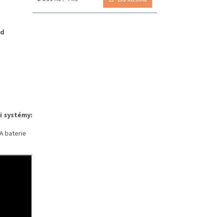
cena:
ed
i systémy:
A baterie