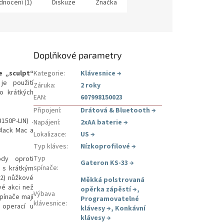
dnocení (1)
Diskuze
Značka
Doplňkové parametry
e „sculpt“
Kategorie
:
Klávesnice
→
je použití
Záruka
:
2 roky
o krátkých
EAN
:
607998150023
Připojení
:
Drátová & Bluetooth
→
150P-LIN) .
Napájení
:
2xAA baterie
→
Black Mac a
Lokalizace
:
US
→
Typ kláves
:
Nízkoprofilové
→
Typ
dy oproti
Gateron KS-33
→
spínače
:
 s krátkým
2) nůžkové
Měkká polstrovaná
vé akci než
opěrka zápěstí
→
,
Výbava
pínače mají
Programovatelné
klávesnice
:
 operací u
klávesy
→
,
Konkávní
klávesy
→