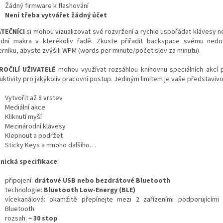
Žádný firmware k flashování
Není třeba vytvářet žádný účet
TEČNÍCI
si mohou vizualizovat své rozvržení a rychle uspořádat klávesy ne
adní makra v kterékoliv řadě. Zkuste přiřadit backspace svému nedo
rníku, abyste zvýšili WPM (words per minute/počet slov za minutu).
OČILÍ UŽIVATELÉ
mohou využívat rozsáhlou knihovnu speciálních akcí 
uktivity pro jakýkoliv pracovní postup. Jediným limitem je vaše představivo
Vytvořit až 8 vrstev
Mediální akce
Kliknutí myší
Mezinárodní klávesy
Klepnout a podržet
Sticky Keys a mnoho dalšího…
nická specifikace
:
připojení:
drátové USB nebo
bezdrátové Bluetooth
technologie:
Bluetooth Low-Energy (BLE)
vícekanálová: okamžitě přepínejte mezi 2 zařízeními podporujícími 
Bluetooth
rozsah:
~ 30 stop