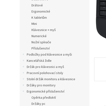
n
Drátové
e
Ergonomické
l
K tabletům
Mini
Klávesnice + myš
Numerické
Nožní spínače
Příslušenství
Podložky pod klávesnice a myši
Kancelářská židle
Držák pro klávesnici a myš
Pracovní polohovací stoly
Stolní držák monitoru a klávesnice
Držáky pro monitory
Ergonomické příslušenství
Opěrka předloktí
Držáky pc