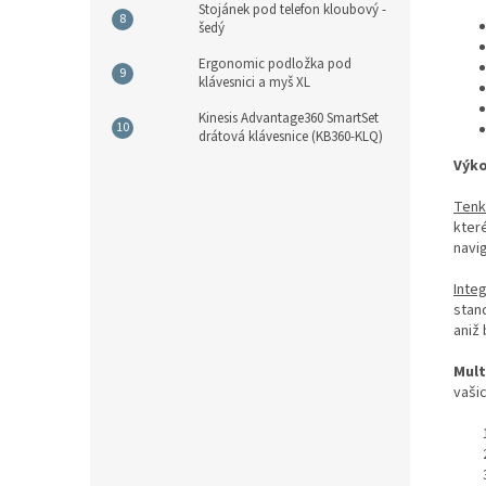
Stojánek pod telefon kloubový -
šedý
Ergonomic podložka pod
klávesnici a myš XL
Kinesis Advantage360 SmartSet
drátová klávesnice (KB360-KLQ)
Výko
Tenk
kter
navi
Inte
stan
aniž 
Mult
vaši