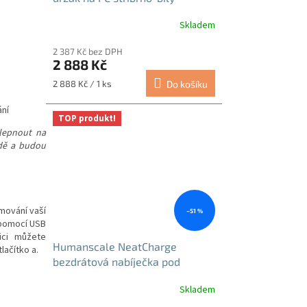
Skladem
2 387 Kč bez DPH
2 888 Kč
Měrná
2 888 Kč / 1 ks
Do košíku
cena:
ání
TOP produkt!
lepnout na
adě a budou
mování vaší
–51 %
 pomocí USB
ici můžete
Humanscale NeatCharge
lačítko a.
bezdrátová nabíječka pod
stolovou desku
Skladem