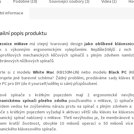
s
Podobné (10)
Související soubory (2)
Videa (1)
Ho
tní informace
ailní popis produktu
vesnice mWave
má stejný tvarovaný design
jako oblíbené klávesnic
k s výkonnými ergonomickými vylepšeními. Nejdůležitější z nich 
oprofilových mechanických klíčových spínačů s plným zdvihem namíst
ránových nůžkových spínačů.
rte si z modelu
White Mac
(KB150M-LIN) nebo modelu
Black PC
(KB
erujete jiné barevné schéma? Žádný problém, prodáváme sady kláves 
 PC pro DIY (do it yourself/udělej si sám) přizpůsobení.
kové spínače s krátkým pojezdem mají 2 ergonomické nevýho
anickému spínači plného zdvihu
používaného v mWave, 1) spínače
zdem vedou ke zvýšenému nárazu prstu na spínač s plným zdvihem a: 
ače s krátkým pojezdem vyžadují k aktivaci větší sílu kláves ke kláveso
anický spínač nabízený v mWave. Třetí nevýhodou je, že membránové s
em kratší životnost, obvykle 10 milionů operací o 50 milionů více
anického klávesového spínače.