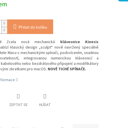
dem
Přidat do košíku
KA!
Zcela nová mechanická
klávesnice Kinesis
nabízí klasický design „sculpt“ nově navržený speciálně
atele Macu s mechanickými spínači, podsvícením, snadnou
ovatelností, integrovanou numerickou klávesnicí a
 kabelového nebo bezdrátového připojení a modifikátory
ovými zkratkami pro macOS.
NOVÉ TICHÉ SPÍNAČE.
informace
ZEPTAT SE
HLÍDAT