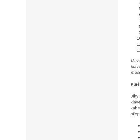
Uživ
kláv
muset
Plně
Díky
kláv
kabe
přepr