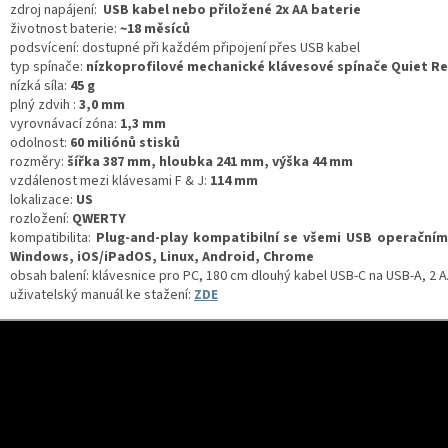
zdroj napájení:
USB kabel nebo přiložené 2x AA baterie
životnost baterie:
~18 měsíců
podsvícení: dostupné při každém připojení přes USB kabel
typ spínače:
nízkoprofilové mechanické klávesové spínače Quiet R
nízká síla:
45 g
plný zdvih :
3,0 mm
vyrovnávací zóna:
1,3 mm
odolnost:
60 miliónů stisků
rozměry:
šířka 387 mm, hloubka 241 mm, výška 44 mm
vzdálenost mezi klávesami F & J:
114 mm
lokalizace:
US
rozložení:
QWERTY
kompatibilita:
Plug-and-play
kompatibilní se všemi USB operačním
Windows, iOS/iPadOS, Linux, Android, Chrome
obsah balení: klávesnice pro PC, 180 cm dlouhý kabel USB-C na USB-A, 2 A
uživatelský manuál ke stažení:
ZDE