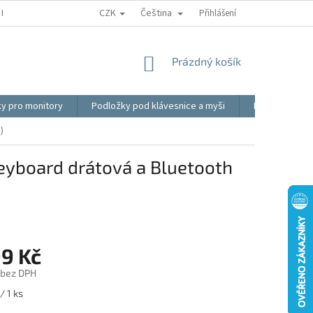
CZK
Čeština
REKLAMACE
BLOG
VIDEO
MOJE OBJEDNÁVKA
Přihlášení
OBCHOD
NÁKUPNÍ
Prázdný košík
KOŠÍK
ky pro monitory
Podložky pod klávesnice a myši
Ergonomické p
)
eyboard drátová a Bluetooth
99 Kč
 bez DPH
/ 1 ks