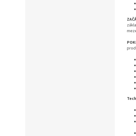
ZAČÁ
zákl
meze
POKR
prod
Tech