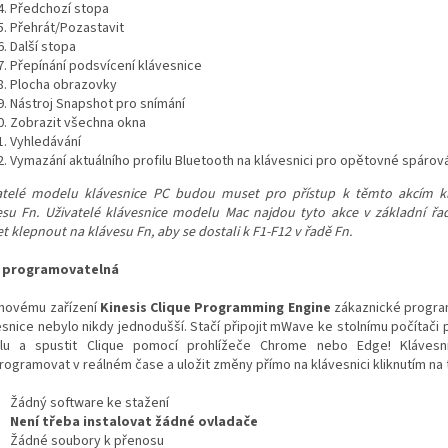
Předchozí stopa
Přehrát/Pozastavit
Další stopa
Přepínání podsvícení klávesnice
Plocha obrazovky
Nástroj Snapshot pro snímání
Zobrazit všechna okna
Vyhledávání
Vymazání aktuálního profilu Bluetooth na klávesnici pro opětovné spárov
atelé modelu klávesnice PC budou muset pro přístup k těmto akcím k
esu Fn. Uživatelé klávesnice modelu Mac najdou tyto akce v základní ř
 klepnout na klávesu Fn, aby se dostali k F1-F12 v řadě Fn.
 programovatelná
 novému zařízení
Kinesis Clique Programming Engine
zákaznické progra
esnice nebylo nikdy jednodušší. Stačí připojit mWave ke stolnímu počítači
lu a spustit Clique pomocí prohlížeče Chrome nebo Edge! Klávesn
ogramovat v reálném čase a uložit změny přímo na klávesnici kliknutím na t
Žádný software ke stažení
Není třeba instalovat žádné ovladače
Žádné soubory k přenosu