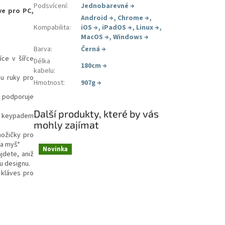
Podsvícení
:
Jednobarevné
→
ve pro PC,
Android
→
,
Chrome
→
,
Kompabilita
:
iOS
→
,
iPadOS
→
,
Linux
→
,
MacOS
→
,
Windows
→
Barva
:
Černá
→
íce v šířce
Délka
180cm
→
kabelu
:
u ruky pro
Hmotnost
:
907g
→
 podporuje
Další produkty, které by vás
m keypadem
mohly zajímat
nožičky pro
 a myš*
Novinka
jdete, aniž
u designu.
 kláves pro