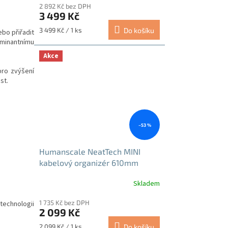
2 892 Kč bez DPH
3 499 Kč
Měrná
3 499 Kč / 1 ks
Do košíku
bo přiřadit
cena:
minantnímu
Akce
pro zvýšení
st.
–53 %
Humanscale NeatTech MINI
kabelový organizér 610mm
černý
Skladem
1 735 Kč bez DPH
technologii
2 099 Kč
Měrná
2 099 Kč / 1 ks
Do košíku