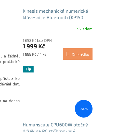
Kinesis mechanická numerická
klávesnice Bluetooth (KP150-
LIN)
Skladem
1 652 Kč bez DPH
1 999 Kč
Měrná
1 999 Kč / 1 ks
Do košíku
, a žádné,
cena:
a praktické
Tip
přístup ke
dávání dat,
o na dosah
–54 %
Humanscale CPU600W otočný
držák na PC stříbrno-bílý