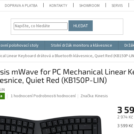
DOPRAVA A PLATBA
KONTAKTY
SHOWROOM
SERVIS
HLEDAT
ovní polohovací stoly
Stolní držák monitoru a klávesnice
Držá
al Linear Keyboard drátová a Bluetooth klávesnice, Quiet Red (KB150P-LIN
sis mWave for PC Mechanical Linear K
esnice, Quiet Red (KB150P-LIN)
LIN
Průměrné
1 hodnocení
Podrobnosti hodnocení
Značka:
Kinesis
ka
hodnocení
produktu
3 5
je
2 974 Kč
5,0
z
Měrná
3 599 Kč 
5
cena: