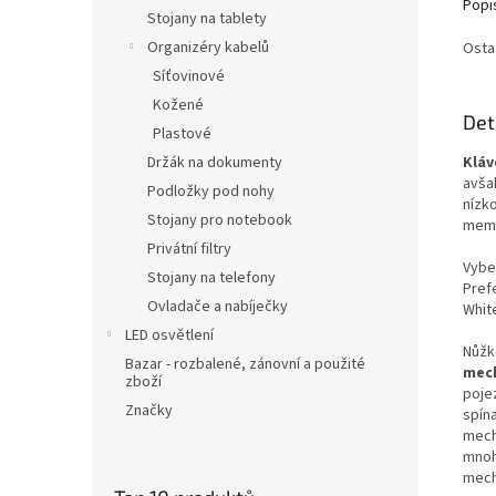
Popi
Stojany na tablety
Organizéry kabelů
Osta
Síťovinové
Kožené
Det
Plastové
Držák na dokumenty
Klá
avša
Podložky pod nohy
nízk
Stojany pro notebook
memb
Privátní filtry
Vybe
Stojany na telefony
Pref
Ovladače a nabíječky
White
LED osvětlení
Nůž
Bazar - rozbalené, zánovní a použité
mech
zboží
poje
Značky
spín
mech
mnoh
mech