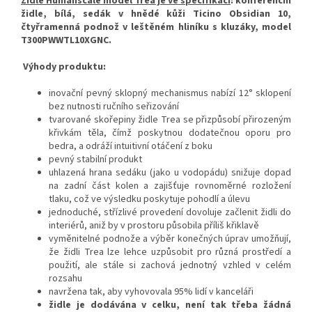
Židle Humanscale model Trea je ve specifikaci
:
konferenční
židle, bílá, sedák v hnědé kůži Ticino Obsidian 10,
čtyřramenná podnož v leštěném hliníku s kluzáky, model
T300PWWTL10XGNC.
Výhody produktu:
inovační pevný sklopný mechanismus nabízí 12° sklopení
bez nutnosti ručního seřizování
tvarované skořepiny židle Trea se přizpůsobí přirozeným
křivkám těla, čímž poskytnou dodatečnou oporu pro
bedra, a odráží intuitivní otáčení z boku
pevný stabilní produkt
uhlazená hrana sedáku (jako u vodopádu) snižuje dopad
na zadní část kolen a zajišťuje rovnoměrné rozložení
tlaku, což ve výsledku poskytuje pohodlí a úlevu
jednoduché, střízlivé provedení dovoluje začlenit židli do
interiérů, aniž by v prostoru působila příliš křiklavě
vyměnitelné podnože a výběr konečných úprav umožňují,
že židli Trea lze lehce uzpůsobit pro různá prostředí a
použití, ale stále si zachová jednotný vzhled v celém
rozsahu
navržena tak, aby vyhovovala 95% lidí v kanceláři
židle je dodávána v celku, není tak třeba žádná