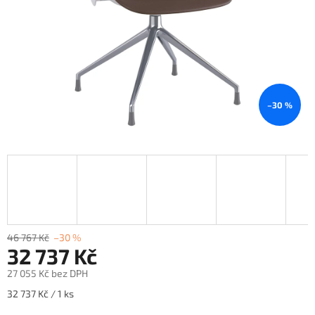
–30 %
46 767 Kč
–30 %
32 737 Kč
27 055 Kč bez DPH
Měrná
32 737 Kč / 1 ks
cena: