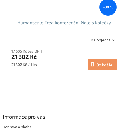
–30 %
Humanscale Trea konferenční židle s kolečky
Na objednávku
17 605 Kč bez DPH
21 302 Kč
Měrná
21 302 Kč / 1 ks
Do košíku
cena:
Z
á
p
a
Informace pro vás
t
Doprava a platba