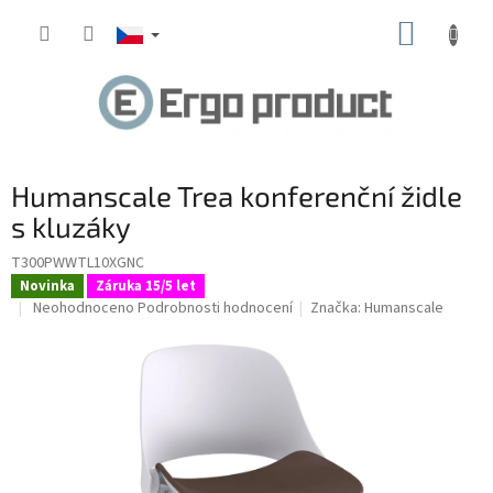
Přejít
NÁKUP
na
obsah
KOŠÍK
Humanscale Trea konferenční židle
s kluzáky
T300PWWTL10XGNC
Novinka
Záruka 15/5 let
Průměrné
Neohodnoceno
Podrobnosti hodnocení
Značka:
Humanscale
hodnocení
produktu
je
0,0
z
5
hvězdiček.