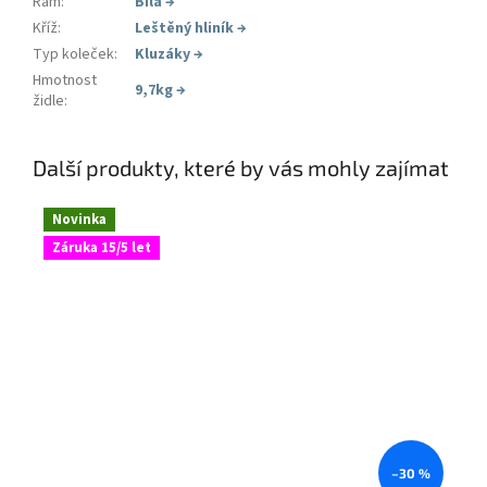
Rám
:
Bílá
→
Kříž
:
Leštěný hliník
→
Typ koleček
:
Kluzáky
→
Hmotnost
9,7kg
→
židle
:
Další produkty, které by vás mohly zajímat
Novinka
Záruka 15/5 let
–30 %