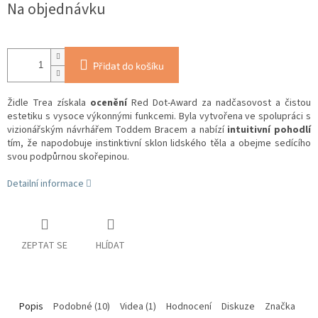
Na objednávku
Přidat do košíku
Židle Trea získala
ocenění
Red Dot-Award za nadčasovost a čistou
estetiku s vysoce výkonnými funkcemi. Byla vytvořena ve spolupráci s
vizionářským návrhářem Toddem Bracem a nabízí
intuitivní pohodlí
tím, že napodobuje instinktivní sklon lidského těla a obejme sedícího
svou podpůrnou skořepinou.
Detailní informace
ZEPTAT SE
HLÍDAT
Popis
Podobné (10)
Videa (1)
Hodnocení
Diskuze
Značka