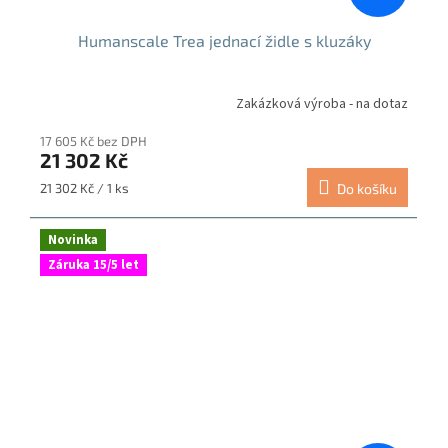
Humanscale Trea jednací židle s kluzáky
Zakázková výroba - na dotaz
17 605 Kč bez DPH
21 302 Kč
Měrná
21 302 Kč / 1 ks
Do košíku
cena:
Novinka
Záruka 15/5 let