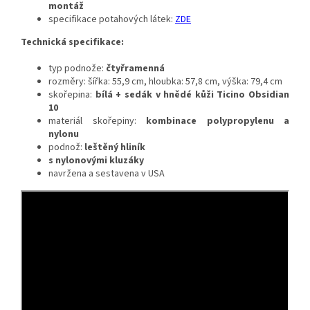
montáž
specifikace potahových látek:
ZDE
Technická specifikace:
typ podnože:
čtyřramenná
rozměry: šířka: 55,9 cm, hloubka: 57,8 cm, výška: 79,4 cm
skořepina:
bílá + sedák v hnědé kůži Ticino Obsidian
10
materiál skořepiny:
kombinace polypropylenu a
nylonu
podnož:
leštěný hliník
s nylonovými kluzáky
navržena a sestavena v USA