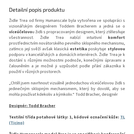
Detailní popis produktu
Židle Trea od firmy Humanscale byla vytvořena ve spolupráci s
vizionářským designérem Toddem Bracherem a jedná se o
víceúčelovo
u židli s propracovaným designem, který ztělesňuje
všestrannost. Židle Trea nabízí intuitivní
komfort
prostřednictvím novátorského pevného sklopného mechanismu,
zatímco její svěží avšak klasická
estetika
poskytuje
stylovou
podporu v kancelářských a domácích interiérech. Židle Trea je k
dostání s různými možnostmi podnože, konečnými úpravami a
čalouněním a je možné ji uzpůsobit podle přání zákazníka k
použití v různých prostorech.
„Chtěl jsem navrhnout vizuálně jednoduchou víceúčelovou židli s
jedinečným sklopným mechanismem, který by dovolil, aby se
mohla používat kdekoliv a kýmkoliv.“ Todd Bracher, designér
Designér: Todd Bracher
Textilní třída potahové látky: 1, kódové označení kůže:
TL
(Ticino)