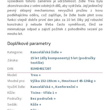
výsledkem tohoto zaměření je udržitelnost. Židle Trea byla
zkonstruována z velmi odolných dílů, aby vydržela. Její jedinečný
pevný sklopný mechanismus nevyužívá pružinu z kovu
podléhajícímu oděru, což zajišťuje, že židle bude plnit svou
funkci stejně dobře první den jako za 10 let. Díky její robustní
konstrukci ji nebude třeba často vyměňovat, čímž se
minimalizuje odpad a zajistí požitek z pohodlného sezení po
mnoho let.
Doplňkové parametry
Kategorie
:
Kancelářská židle
→
15 let (díly komponenty) 5 let (područky
Záruka
:
textílie)
EAN
:
819434017207
Model
:
Trea
→
Vhodné pro
:
Výška 152-193cm
→
,
Hmotnost 45-136kg
→
Využití židle
:
Kancelářská
→
,
Konferenční
→
Kůže
:
Ticino - třída 1
→
Područky
:
Bez područek
→
Sedák
:
Kůže
→