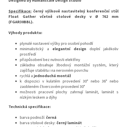
Designed by Humanscale Design Studio
Specifikace:
černý výškově nastavitelný konferenční stůl
Float Gather včetně stolové desky v Ø 762 mm
(
FGAR30BBL
)
.
Výhody produktu:
plynulé nastavení výšky pro osobní pohodlí
minimalistický a
elegantní design
doplní jakékoliv
prostředí
přizpůsobení bez nutnosti elektřiny
základna obsahuje 3bodový montážní systém, který
zajišťuje stabilitu i na nerovném povrchu
rychlá a
jednoduchá montáž
k dispozici v kulatém provedení 30" nebo 36" nebo
zaobleném čtvercovém provedení 30"
možnosti pracovní plochy zahrnují laminát, laminát s
nízkým leskem a dýhy
Technická specifikace:
barva podnoží:
černá
barva stolové desky:
černý laminát