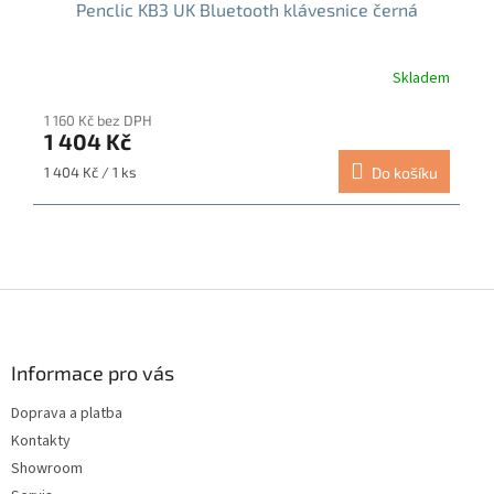
Penclic KB3 UK Bluetooth klávesnice černá
Skladem
Průměrné
hodnocení
1 160 Kč bez DPH
produktu
1 404 Kč
je
5,0
Měrná
1 404 Kč / 1 ks
Do košíku
z
cena:
5
hvězdiček.
Z
á
p
a
Informace pro vás
t
Doprava a platba
í
Kontakty
Showroom