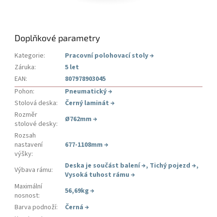
Doplňkové parametry
Kategorie
:
Pracovní polohovací stoly
→
Záruka
:
5 let
EAN
:
807978903045
Pohon
:
Pneumatický
→
Stolová deska
:
Černý laminát
→
Rozměr
Ø762mm
→
stolové desky
:
Rozsah
nastavení
677-1108mm
→
výšky
:
Deska je součást balení
→
,
Tichý pojezd
→
,
Výbava rámu
:
Vysoká tuhost rámu
→
Maximální
56,69kg
→
nosnost
:
Barva podnoží
:
Černá
→