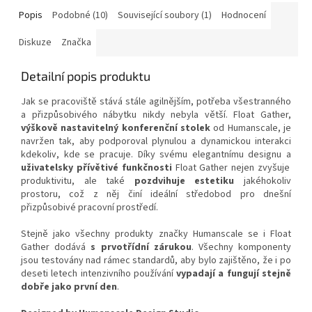
Popis
Podobné (10)
Související soubory (1)
Hodnocení
Diskuze
Značka
Detailní popis produktu
Jak se pracoviště stává stále agilnějším, potřeba všestranného
a přizpůsobivého nábytku nikdy nebyla větší. Float Gather,
výškově nastavitelný konferenční stolek
od Humanscale, je
navržen tak, aby podporoval plynulou a dynamickou interakci
kdekoliv, kde se pracuje. Díky svému elegantnímu designu a
uživatelsky přívětivé funkčnosti
Float Gather nejen zvyšuje
produktivitu, ale také
pozdvihuje estetiku
jakéhokoliv
prostoru, což z něj činí ideální středobod pro dnešní
přizpůsobivé pracovní prostředí.
Stejně jako všechny produkty značky Humanscale se i Float
Gather dodává
s prvotřídní zárukou
. Všechny komponenty
jsou testovány nad rámec standardů, aby bylo zajištěno, že i po
deseti letech intenzivního používání
vypadají a fungují stejně
dobře jako první den
.