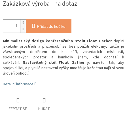
Zakázková výroba - na dotaz
Přidat do košíku
Minimalistický design konferenčního stolu Float Gather
doplní
jakékoliv prostředí a přizpůsobí se bez použití elektřiny, takže je
všestranným doplňkem do kanceláří, zasedacích místností,
společenských prostor a kamkoliv jinam, kde dochází k
setkávání.
Nastavitelný stůl Float Gather
je navržen tak, aby
spojoval lidi, a plynulé nastavení výšky umožňuje každému najít si svou
úroveň pohodlí.
Detailní informace
ZEPTAT SE
HLÍDAT