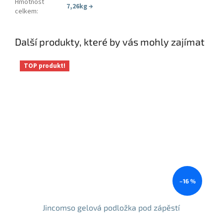
Hmotnost
7,26kg
→
celkem
:
Další produkty, které by vás mohly zajímat
TOP produkt!
–16 %
Jincomso gelová podložka pod zápěstí