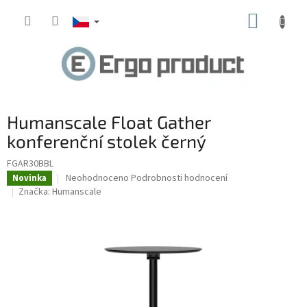
Přejít
NÁKUP
na
obsah
KOŠÍK
Humanscale Float Gather
konferenční stolek černý
FGAR30BBL
Průměrné
Neohodnoceno
Podrobnosti hodnocení
Novinka
hodnocení
Značka:
Humanscale
produktu
je
0,0
z
5
hvězdiček.