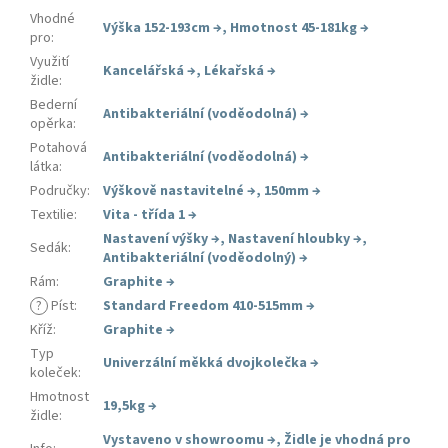
Vhodné
Výška 152-193cm
→
,
Hmotnost 45-181kg
→
pro
:
Využití
Kancelářská
→
,
Lékařská
→
židle
:
Bederní
Antibakteriální (voděodolná)
→
opěrka
:
Potahová
Antibakteriální (voděodolná)
→
látka
:
Područky
:
Výškově nastavitelné
→
,
150mm
→
Textilie
:
Vita - třída 1
→
Nastavení výšky
→
,
Nastavení hloubky
→
,
Sedák
:
Antibakteriální (voděodolný)
→
Rám
:
Graphite
→
?
Píst
:
Standard Freedom 410-515mm
→
Kříž
:
Graphite
→
Typ
Univerzální měkká dvojkolečka
→
koleček
:
Hmotnost
19,5kg
→
židle
:
Vystaveno v showroomu
→
,
Židle je vhodná pro