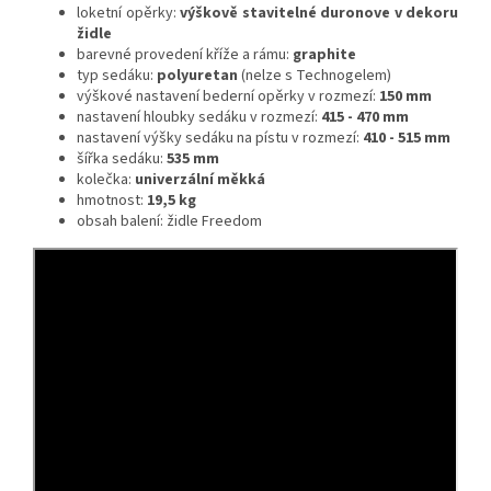
loketní opěrky:
výškově stavitelné duronove v dekoru
židle
barevné provedení kříže a rámu:
graphite
typ sedáku:
polyuretan
(nelze s Technogelem)
výškové nastavení bederní opěrky v rozmezí:
150 mm
nastavení hloubky sedáku v rozmezí:
415 - 470 mm
nastavení výšky sedáku na pístu v rozmezí:
410 - 515 mm
šířka sedáku:
535 mm
kolečka:
univerzální měkká
hmotnost:
19,5 kg
obsah balení: židle Freedom