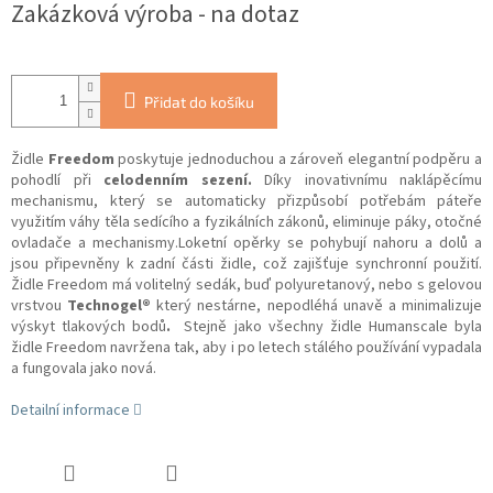
Zakázková výroba - na dotaz
Přidat do košíku
Židle
Freedom
poskytuje jednoduchou a zároveň elegantní podpěru a
pohodlí při
celodenním sezení.
Díky inovativnímu naklápěcímu
mechanismu, který se automaticky přizpůsobí potřebám páteře
využitím váhy těla sedícího a fyzikálních zákonů, eliminuje páky, otočné
ovladače a mechanismy.
Loketní opěrky se pohybují nahoru a dolů a
jsou připevněny k zadní části židle, což zajišťuje synchronní použití.
Židle Freedom má volitelný sedák, buď polyuretanový, nebo s gelovou
vrstvou
Technogel®
který nestárne, nepodléhá unavě a minimalizuje
výskyt tlakových bodů
.
Stejně jako všechny židle Humanscale byla
židle Freedom navržena tak, aby i po letech stálého používání vypadala
a fungovala jako nová.
Detailní informace