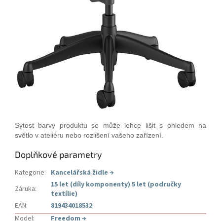
Sytost barvy produktu se může lehce lišit s ohledem na
světlo v ateliéru nebo rozlišení vašeho zařízení.
Doplňkové parametry
Kategorie
:
Kancelářská židle
→
15 let (díly komponenty) 5 let (područky
Záruka
:
textílie)
EAN
:
819434018532
Model
:
Freedom
→