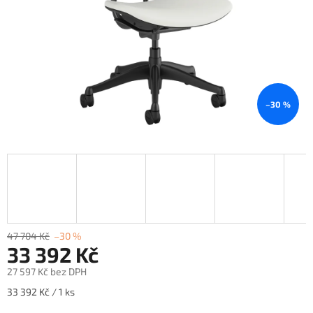
–30 %
47 704 Kč
–30 %
33 392 Kč
27 597 Kč bez DPH
Měrná
33 392 Kč / 1 ks
cena: