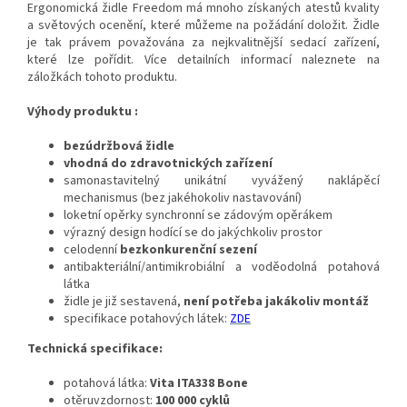
Ergonomická židle Freedom má mnoho získaných atestů kvality
a světových ocenění, které můžeme na požádání doložit. Židle
je tak právem považována za nejkvalitnější sedací zařízení,
které lze pořídit. Více detailních informací naleznete na
záložkách tohoto produktu.
Výhody produktu :
bezúdržbová židle
vhodná do zdravotnických zařízení
samonastavitelný unikátní vyvážený naklápěcí
mechanismus (bez jakéhokoliv nastavování)
loketní opěrky synchronní se zádovým opěrákem
výrazný design hodící se do jakýchkoliv prostor
celodenní
bezkonkurenční sezení
antibakteriální/antimikrobiální a voděodolná potahová
látka
židle je již sestavená,
není potřeba jakákoliv montáž
specifikace potahových látek:
ZDE
Technická specifikace:
potahová látka:
Vita ITA338 Bone
otěruvzdornost:
100 000 cyklů