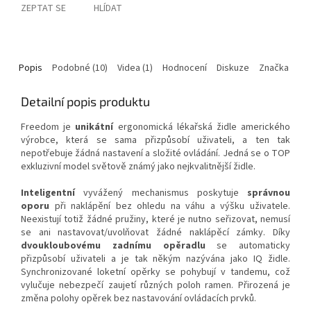
ZEPTAT SE
HLÍDAT
Popis
Podobné (10)
Videa (1)
Hodnocení
Diskuze
Značka
Detailní popis produktu
Freedom je
unikátní
ergonomická lékařská židle amerického
výrobce, která se sama přizpůsobí uživateli, a ten tak
nepotřebuje žádná nastavení a složité ovládání. Jedná se o TOP
exkluzivní model světově známý jako nejkvalitnější židle.
Inteligentní
vyvážený mechanismus poskytuje
správnou
oporu
při naklápění bez ohledu na váhu a výšku uživatele.
Neexistují totiž žádné pružiny, které je nutno seřizovat, nemusí
se ani nastavovat/uvolňovat žádné naklápěcí zámky. Díky
dvoukloubovému zadnímu opěradlu
se automaticky
přizpůsobí uživateli a je tak někým nazývána jako IQ židle.
Synchronizované loketní opěrky se pohybují v tandemu, což
vylučuje nebezpečí zaujetí různých poloh ramen. Přirozená je
změna polohy opěrek bez nastavování ovládacích prvků.