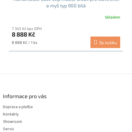
a myš typ 900 bílá
Skladem
7 345 Kč bez DPH
8 888 Kč
Měrná
8 888 Kč / 1 ks
Do košíku
cena:
Z
á
p
a
Informace pro vás
t
Doprava a platba
í
Kontakty
Showroom
Servis