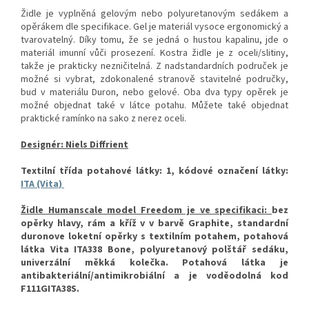
Židle je vyplněná gelovým nebo polyuretanovým sedákem a
opěrákem dle specifikace. Gel je materiál vysoce ergonomický a
tvarovatelný. Díky tomu, že se jedná o hustou kapalinu, jde o
materiál imunní vůči prosezení. Kostra židle je z oceli/slitiny,
takže je prakticky nezničitelná. Z nadstandardních područek je
možné si vybrat, zdokonalené stranově stavitelné područky,
bud v materiálu Duron, nebo gelové. Oba dva typy opěrek je
možné objednat také v látce potahu. Můžete také objednat
praktické ramínko na sako z nerez oceli.
Designér: Niels Diffrient
Textilní třída potahové látky: 1, kódové označení látky:
ITA (Vita
)
Židle Humanscale model Freedom je ve specifikaci:
bez
opěrky hlavy, rám a kříž v v barvě Graphite, standardní
duronove loketní opěrky s textilním potahem, potahová
látka Vita ITA338 Bone, polyuretanový polštář sedáku,
univerzální měkká kolečka. Potahová látka je
antibakteriální/antimikrobiální a je voděodolná kod
F111GITA38S.