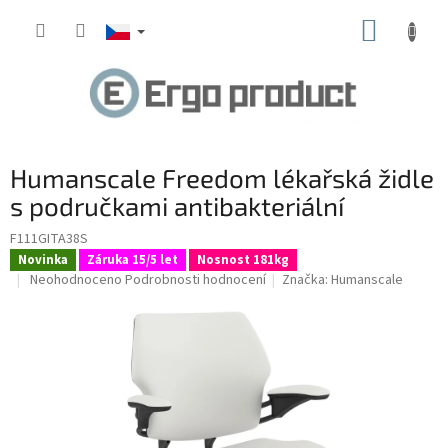
Přejít
NÁKUP
na
obsah
KOŠÍK
Humanscale Freedom lékařská židle
s područkami antibakteriální
F111GITA38S
Novinka
Záruka 15/5 let
Nosnost 181kg
Průměrné
Neohodnoceno
Podrobnosti hodnocení
Značka:
Humanscale
hodnocení
produktu
je
0,0
z
5
hvězdiček.