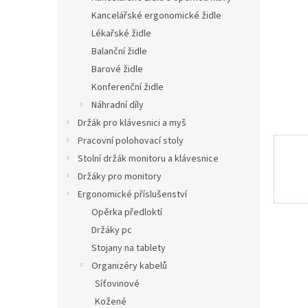
n
Kancelářské ergonomické židle
e
Lékařské židle
l
Balanční židle
Barové židle
Konferenční židle
Náhradní díly
Držák pro klávesnici a myš
Pracovní polohovací stoly
Stolní držák monitoru a klávesnice
Držáky pro monitory
Ergonomické příslušenství
Opěrka předloktí
Držáky pc
Stojany na tablety
Organizéry kabelů
Síťovinové
Kožené