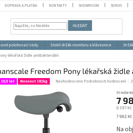
DOPRAVA A PLATBA
KONTAKTY
SHOWROOM
SERVIS
HLEDAT
ovní polohovací stoly
Stolní držák monitoru a klávesnice
Držá
y lékařská židle antibakteriální
nscale Freedom Pony lékařská židle a
Průměrné
Neohodnoceno
Podrobnosti hodnocení
Z
 15/5 let
Nosnost 181kg
hodnocení
produktu
11 404 K
je
7 9
0,0
6 597 Kč
z
5
Měrná
7 982 Kč 
hvězdiček.
cena:
Na ob