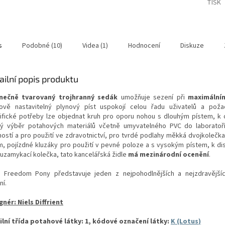
TISK
s
Podobné (10)
Videa (1)
Hodnocení
Diskuze
ailní popis produktu
nečně
tvarovaný trojhranný sedák
umožňuje sezení při
maximálním
ově nastavitelný plynový píst uspokojí celou řadu uživatelů a poža
ifické potřeby lze objednat kruh pro oporu nohou s dlouhým pístem, k d
ký výběr potahových materiálů včetně umyvatelného PVC do laboratoří,
ností a pro použití ve zdravotnictví, pro tvrdé podlahy měkká dvojkolečk
, pojízdné kluzáky pro použití v pevné poloze a s vysokým pístem, k dis
 uzamykací kolečka, tato kancelářská židle
má mezinárodní ocenění
.
e Freedom Pony představuje jeden z nejpohodlnějších a nejzdravější
ní.
gnér: Niels Diffrient
ilní třída potahové látky: 1, kódové označení látky:
K (Lotus
)