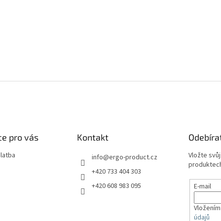
e pro vás
Kontakt
Odebíra
latba
Vložte svů
info
@
ergo-product.cz
produktech
+420 733 404 303
+420 608 983 095
E-mail
Vložením
údajů