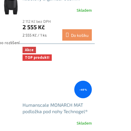
černý
Skladem
2 112 Kč bez DPH
2 555 Kč
Měrná
2 555 Kč / 1 ks
Do košíku
cena:
o rozlišení
Akce
TOP produkt!
–49 %
Humanscale MONARCH MAT
podložka pod nohy Technogel®
šedá
Skladem