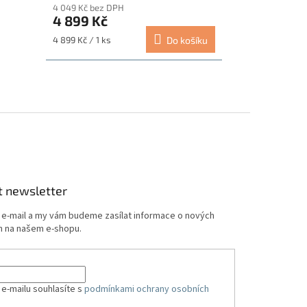
4 049 Kč bez DPH
4 899 Kč
Měrná
4 899 Kč / 1 ks
Do košíku
cena:
t newsletter
j e-mail a my vám budeme zasílat informace o nových
 na našem e-shopu.
 e-mailu souhlasíte s
podmínkami ochrany osobních