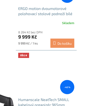
ERGO motion dvoumotorové
polohovací stolové podnoží bílé
Skladem
Průměrné
hodnocení
8 264 Kč bez DPH
produktu
9 999 Kč
je
5,0
Měrná
9 999 Kč / 1 ks
Do košíku
z
cena:
5
hvězdiček.
Akce
–43 %
Humanscale NeatTech SMALL
kabelový organizér 965mm