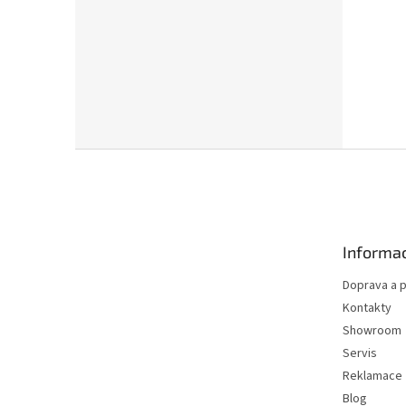
Z
á
p
a
t
Informac
í
Doprava a p
Kontakty
Showroom
Servis
Reklamace
Blog