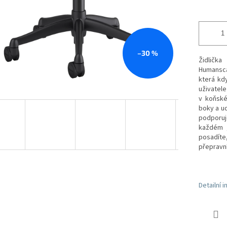
–30 %
Židličk
Humansca
která kdy
uživatele
v koňské
boky a u
podporuj
každém ,
posadíte
přepravn
Detailní 