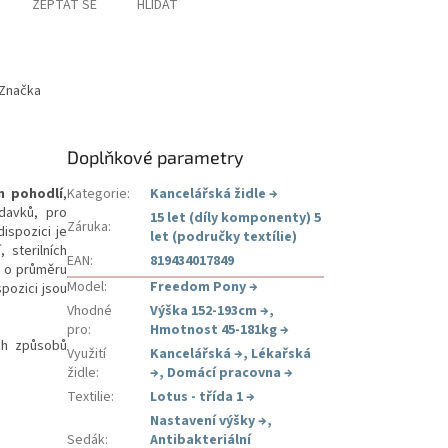
ZEPTAT SE
HLÍDAT
Značka
Doplňkové parametry
 pohodlí
,
Kategorie
:
Kancelářská židle
→
davků, pro
15 let (díly komponenty) 5
Záruka
:
ispozici je
let (područky textílie)
 sterilních
EAN
:
819434017849
a o průměru
Model
:
Freedom Pony
→
pozici jsou
Vhodné
Výška 152-193cm
→
,
pro
:
Hmotnost 45-181kg
→
ch způsobů
Využití
Kancelářská
→
,
Lékařská
židle
:
→
,
Domácí pracovna
→
Textilie
:
Lotus - třída 1
→
Nastavení výšky
→
,
Sedák
:
Antibakteriální