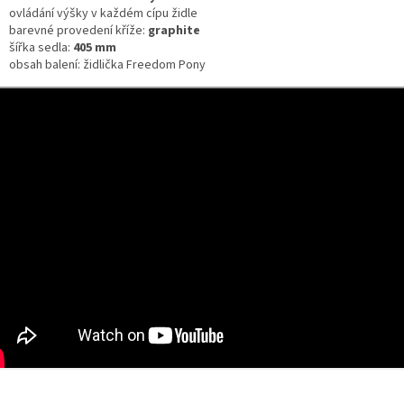
ovládání výšky v každém cípu židle
barevné provedení kříže:
graphite
šířka sedla:
405 mm
obsah balení: židlička Freedom Pony