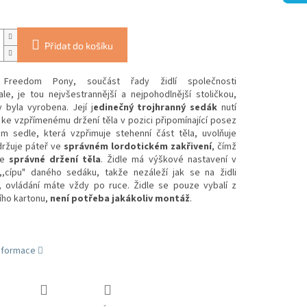
Přidat do košíku
a Freedom Pony, součást řady židlí společnosti
le, je tou nejvšestrannější a nejpohodlnější stoličkou,
 byla vyrobena. Její j
edinečný trojhranný sedák
nutí
 ke vzpřímenému držení těla v pozici připomínající posez
m sedle, která vzpřimuje stehenní část těla, uvolňuje
držuje páteř ve
správném
lordotickém zakřivení
, čímž
e
správné držení těla
. Židle má výškové nastavení v
,cípu" daného sedáku, takže nezáleží jak se na židli
, ovládání máte vždy po ruce. Židle se pouze vybalí z
ího kartonu,
není potřeba jakákoliv montáž
.
informace