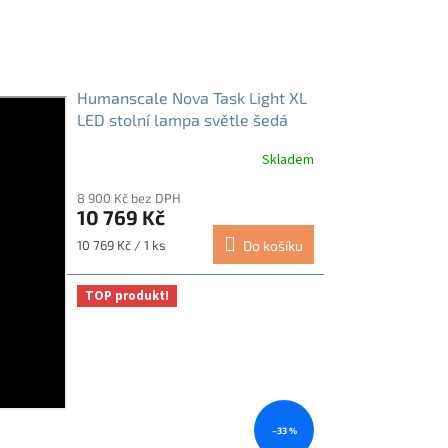
Humanscale Nova Task Light XL
LED stolní lampa světle šedá
Skladem
8 900 Kč bez DPH
10 769 Kč
Měrná
10 769 Kč / 1 ks
Do košíku
cena:
TOP produkt!
–33 %