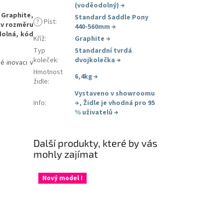
(voděodolný)
→
 Graphite,
Standard Saddle Pony
?
Píst
:
 v rozměru
440-560mm
→
dolná, kód
Kříž
:
Graphite
→
Typ
Standardní tvrdá
koleček
:
dvojkolečka
→
é inovaci v
Hmotnost
6,4kg
→
židle
:
Vystaveno v showroomu
Info
:
→
,
Židle je vhodná pro 95
% uživatelů
→
Další produkty, které by vás
mohly zajímat
Nový model !