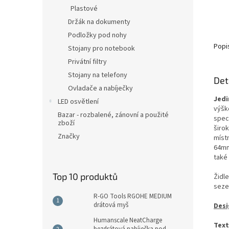
Plastové
Držák na dokumenty
Podložky pod nohy
Popi
Stojany pro notebook
Privátní filtry
Stojany na telefony
Det
Ovladače a nabíječky
Jedi
LED osvětlení
výšk
Bazar - rozbalené, zánovní a použité
spec
zboží
širo
Značky
míst
64mm
také
Top 10 produktů
Židl
seze
R-GO Tools RGOHE MEDIUM
drátová myš
Desi
Humanscale NeatCharge
Text