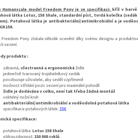
e Humanscale model Freedom Pony je ve specifikaci:
kříž v barvě
hová látka Lotus, 158 Shale, standardní píst, tvrdá kolečka (sedák
mm). Potahová látka je antibakteriální/antimikrobiální a je voděo
0GK158.
e Freedom Pony získala několik ocenění díky svému designu a produktov
ti sezení.
dy produktu :
zábavná,
všestranná a ergonomická
židle
jedinečně tvarovaný trojúhelníkový sedák
povzbuzuje uživatele, aby seděl vzpřímeně
možnost střídání pozic sezení pro maximální pohodlí
židle je dodávána v celku, není tak třeba žádná montáž
volitelný nožní kruh
antibakteriální/antimikrobiální a voděodolná potahová látka
specifikace potahových látek:
ZDE
nická specifikace:
potahová látka:
Lotus 158 Shale
otěruvzdornost:
150 000 cyklů