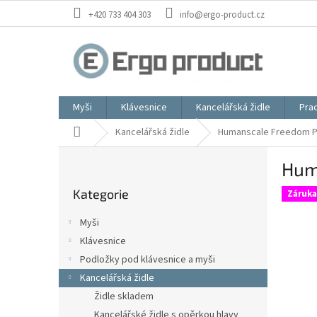
Přejít
+420 733 404 303
info@ergo-product.cz
na
obsah
Myši
Klávesnice
Kancelářská židle
Prac
Domů
Kancelářská židle
Humanscale Freedom Pon
P
Huma
o
Přeskočit
s
Kategorie
kategorie
Záruka
t
r
Myši
a
Klávesnice
n
Podložky pod klávesnice a myši
n
í
Kancelářská židle
p
Židle skladem
a
Kancelářské židle s opěrkou hlavy