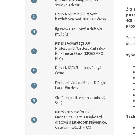
bezdrátová nabíječka pod
stolovou desku
Židl
Delux M618mini Bluetooth
pota
bezdrátová myš 4000 DPI černá
405 
F40
ilg Wow Pen Comfi II drátová
myš bílá
Židl
Kinesis Advantage360
oblas
Professional Wireless Kailh Box
Pink Linear Quiet (KB360-PRO-
Výho
KLQ)
Delux M618XSU drátová myš
černá
Evoluent VerticalMouse D Right
Large Wireless
Stojánek pod telefon kloubový -
šedý
Kinesis mWave for PC
Tech
Mechanical Tactile Keyboard
drátová a Bluetooth klávesnice,
Gateron (KB150P-TAC)