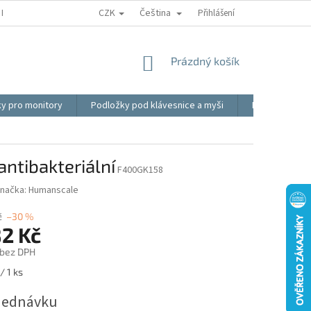
CZK
Čeština
REKLAMACE
BLOG
VIDEO
MOJE OBJEDNÁVKA
Přihlášení
OBCHOD
NÁKUPNÍ
Prázdný košík
KOŠÍK
ky pro monitory
Podložky pod klávesnice a myši
Ergonomické p
ntibakteriální
F400GK158
načka:
Humanscale
č
–30 %
82 Kč
 bez DPH
/ 1 ks
jednávku