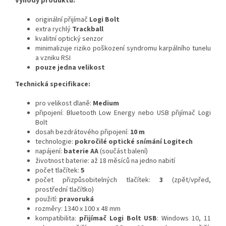
Výhody produktu:
originální přijímač
Logi Bolt
extra rychlý
Trackball
kvalitní optický senzor
minimalizuje riziko poškození syndromu karpálního tunelu
a vzniku RSI
pouze jedna velikost
Technická specifikace:
pro velikost dlaně:
Medium
připojení:
Bluetooth Low Energy nebo USB přijímač Logi
Bolt
dosah bezdrátového připojení:
10 m
technologie:
pokročilé optické snímání Logitech
napájení:
baterie AA
(součást balení)
životnost baterie: až 18 měsíců na jedno nabití
počet tlačítek:
5
počet přizpůsobitelných tlačítek:
3
(zpět/vpřed,
prostřední tlačítko)
použití:
pravoruká
rozměry: 1340 x 100 x 48 mm
kompatibilita:
přijímač Logi Bolt USB
: Windows 10, 11