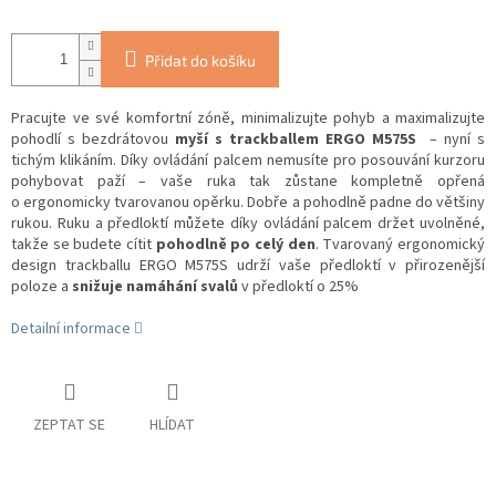
Přidat do košíku
Pracujte ve své komfortní zóně, minimalizujte pohyb a maximalizujte
pohodlí s bezdrátovou
myší s trackballem ERGO M575S
– nyní s
tichým klikáním. Díky ovládání palcem nemusíte pro posouvání kurzoru
pohybovat paží – vaše ruka tak zůstane kompletně opřená
o ergonomicky tvarovanou opěrku. Dobře a pohodlně padne do většiny
rukou. Ruku a předloktí můžete díky ovládání palcem držet uvolněné,
takže se budete cítit
pohodlně po celý den
. Tvarovaný ergonomický
design trackballu ERGO M575S udrží vaše předloktí v přirozenější
poloze a
snižuje namáhání svalů
v předloktí o 25%
Detailní informace
ZEPTAT SE
HLÍDAT