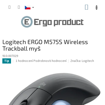
Přejít
NÁKUP
na
obsah
KOŠÍK
Logitech ERGO M575S Wireless
Trackball myš
910-007029
Průměrné
1 hodnocení
Podrobnosti hodnocení
Značka:
Logitech
Tip
hodnocení
produktu
je
5,0
z
5
hvězdiček.