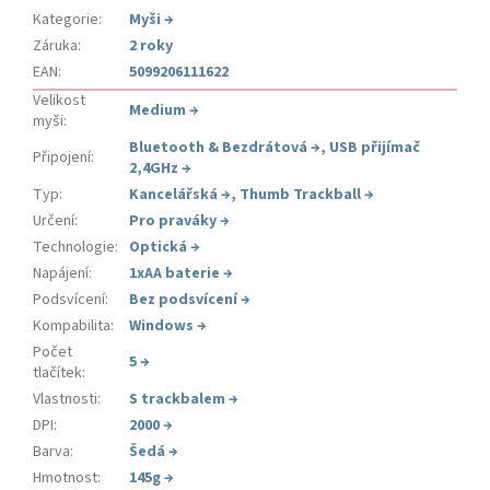
Kategorie
:
Myši
→
Záruka
:
2 roky
EAN
:
5099206111622
Velikost
Medium
→
myši
:
Bluetooth & Bezdrátová
→
,
USB přijímač
Připojení
:
2,4GHz
→
Typ
:
Kancelářská
→
,
Thumb Trackball
→
Určení
:
Pro praváky
→
Technologie
:
Optická
→
Napájení
:
1xAA baterie
→
Podsvícení
:
Bez podsvícení
→
Kompabilita
:
Windows
→
Počet
5
→
tlačítek
:
Vlastnosti
:
S trackbalem
→
DPI
:
2000
→
Barva
:
Šedá
→
Hmotnost
:
145g
→