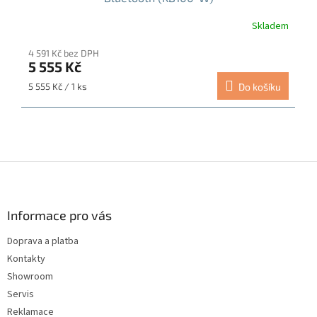
Skladem
4 591 Kč bez DPH
5 555 Kč
Měrná
5 555 Kč / 1 ks
Do košíku
cena:
Z
á
p
a
Informace pro vás
t
Doprava a platba
í
Kontakty
Showroom
Servis
Reklamace