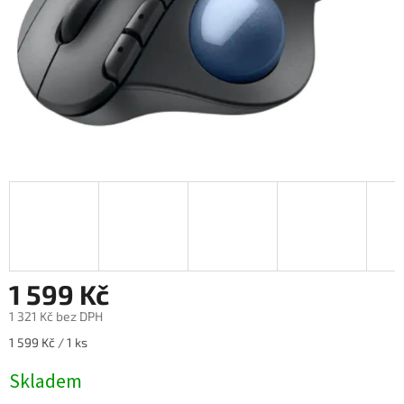
1 599 Kč
1 321 Kč bez DPH
Měrná
1 599 Kč / 1 ks
cena:
Skladem