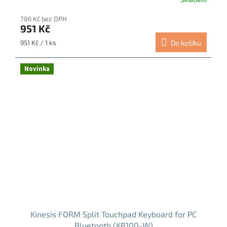
786 Kč bez DPH
951 Kč
Měrná
951 Kč / 1 ks
Do košíku
cena:
Novinka
Kinesis FORM Split Touchpad Keyboard for PC
Bluetooth (KB100-W)