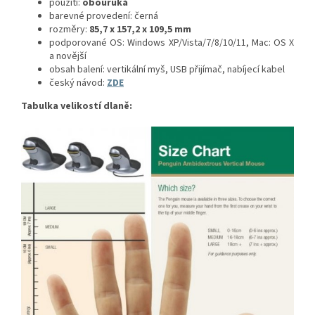
použití:
obouruká
barevné provedení: černá
rozměry:
85,7 x 157,2 x 109,5 mm
podporované OS: Windows XP/Vista/7/8/10/11, Mac: OS X
a novější
obsah balení: vertikální myš, USB přijímač, nabíjecí kabel
český návod:
ZDE
Tabulka velikostí dlaně: