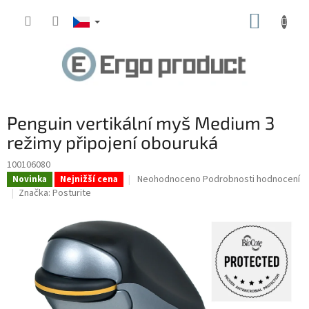
Přejít
NÁKUP
na
obsah
KOŠÍK
Penguin vertikální myš Medium 3
režimy připojení obouruká
100106080
Průměrné
Neohodnoceno
Podrobnosti hodnocení
Novinka
Nejnižší cena
hodnocení
Značka:
Posturite
produktu
je
0,0
z
5
hvězdiček.