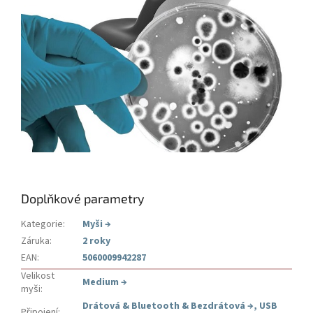
Doplňkové parametry
Kategorie
:
Myši
→
Záruka
:
2 roky
EAN
:
5060009942287
Velikost
Medium
→
myši
:
Drátová & Bluetooth & Bezdrátová
→
,
USB
Připojení
: