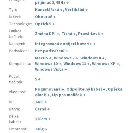
přijímač 2,4GHz
→
Typ
:
Kancelářská
→
,
Vertikální
→
Určení
:
Obouruč
→
Technologie
:
Optická
→
Funkce
Změna DPI
→
,
Tichá
→
,
Pravá-Levá
→
tlačítek
:
Napájení
:
Integrovaná dobíjecí baterie
→
Podsvícení
:
Bez podsvícení
→
MacOS
→
,
Windows 7
→
,
Windows 8
→
,
Kompabilita
:
Windows 10
→
,
Windows 11
→
,
Windows XP
→
,
Windows Vista
→
Počet
5
→
tlačítek
:
Pogumovaná
→
,
Odpojitelný kabel
→
,
Opěrka
Vlastnosti
:
dlaně
→
,
Lip pro malíček
→
DPI
:
2400
→
Barva
:
Černá
→
Délka
120cm
→
kabelu
:
Hmotnost
:
230g
→