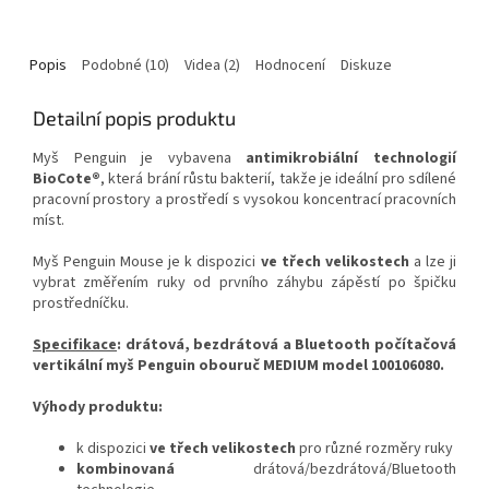
Popis
Podobné (10)
Videa (2)
Hodnocení
Diskuze
Detailní popis produktu
Myš Penguin je vybavena
antimikrobiální technologií
BioCote®
, která brání růstu bakterií, takže je ideální pro sdílené
pracovní prostory a prostředí s vysokou koncentrací pracovních
míst.
Myš Penguin Mouse je k dispozici
ve třech velikostech
a lze ji
vybrat změřením ruky od prvního záhybu zápěstí po špičku
prostředníčku.
Specifikace
: drátová, bezdrátová a Bluetooth počítačová
vertikální myš Penguin obouruč MEDIUM model 100106080.
Výhody produktu:
k dispozici
ve třech velikostech
pro různé rozměry ruky
kombinovaná
drátová/bezdrátová/Bluetooth