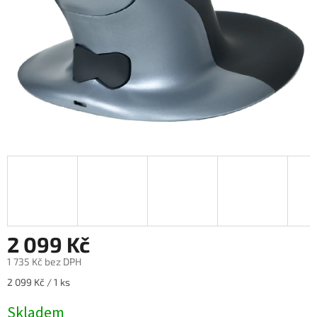
2 099 Kč
1 735 Kč bez DPH
Měrná
2 099 Kč / 1 ks
cena:
Skladem