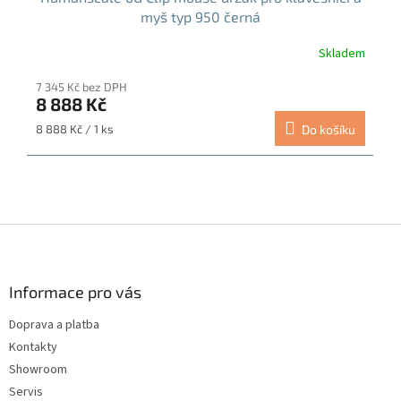
myš typ 950 černá
Skladem
Průměrné
hodnocení
7 345 Kč bez DPH
produktu
8 888 Kč
je
5,0
Měrná
8 888 Kč / 1 ks
Do košíku
z
cena:
5
hvězdiček.
Z
á
p
a
Informace pro vás
t
Doprava a platba
í
Kontakty
Showroom
Servis