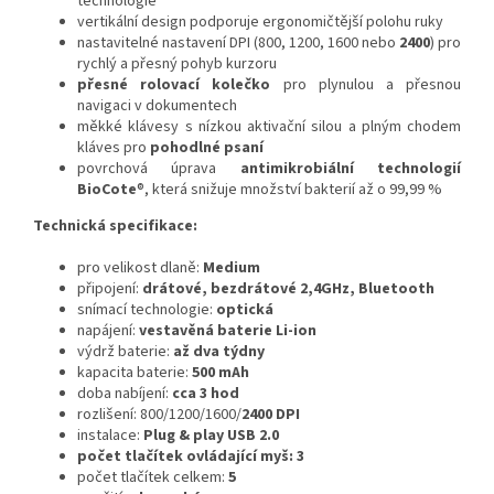
technologie
vertikální design podporuje ergonomičtější polohu ruky
nastavitelné nastavení DPI (800, 1200, 1600 nebo
2400
) pro
rychlý a přesný pohyb kurzoru
přesné rolovací kolečko
pro plynulou a přesnou
navigaci v dokumentech
měkké klávesy s nízkou aktivační silou a plným chodem
kláves pro
pohodlné psaní
povrchová úprava
antimikrobiální technologií
BioCote
®, která snižuje množství bakterií až o 99,99 %
Technická specifikace:
pro velikost dlaně:
Medium
připojení:
drátové,
bezdrátové 2,4GHz, Bluetooth
snímací technologie:
optická
napájení:
vestavěná baterie Li-ion
výdrž baterie:
až dva týdny
kapacita baterie:
500 mAh
doba nabíjení:
cca 3 hod
rozlišení: 800/1200/1600/
2400 DPI
instalace:
Plug & play USB 2.0
počet tlačítek ovládající myš: 3
počet tlačítek celkem:
5