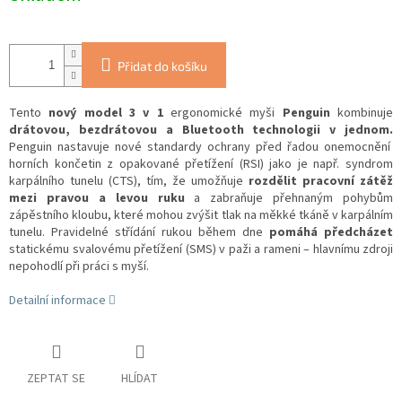
Přidat do košíku
Tento
nový model 3 v 1
ergonomické myši
Penguin
kombinuje
drátovou, bezdrátovou a Bluetooth
technologii v jednom.
Penguin nastavuje nové standardy ochrany před řadou onemocnění
horních končetin z opakované přetížení (RSI) jako je např. syndrom
karpálního tunelu (CTS), tím, že umožňuje
rozdělit pracovní zátěž
mezi pravou a levou ruku
a zabraňuje přehnaným pohybům
zápěstního kloubu, které mohou zvýšit tlak na měkké tkáně v karpálním
tunelu.
Pravidelné střídání rukou během dne
pomáhá předcházet
statickému svalovému přetížení (SMS) v paži a rameni – hlavnímu zdroji
nepohodlí při práci s myší.
Detailní informace
ZEPTAT SE
HLÍDAT