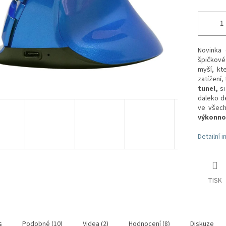
Novinka
špičkové 
myší, kt
zatížení,
tunel,
si
daleko dé
ve všech
výkonnos
Detailní 
TISK
s
Podobné (10)
Videa (2)
Hodnocení (8)
Diskuze