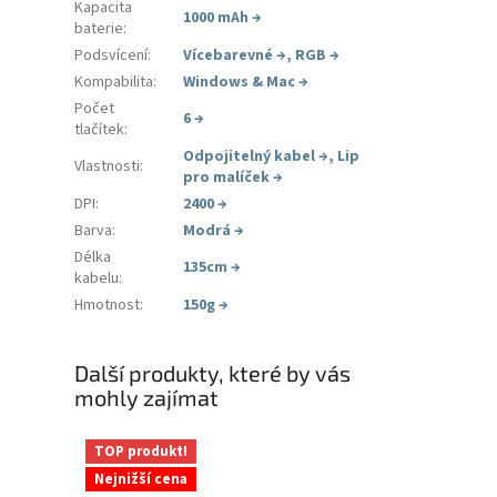
Kapacita
1000 mAh
→
baterie
:
Podsvícení
:
Vícebarevné
→
,
RGB
→
Kompabilita
:
Windows & Mac
→
Počet
6
→
tlačítek
:
Odpojitelný kabel
→
,
Lip
Vlastnosti
:
pro malíček
→
DPI
:
2400
→
Barva
:
Modrá
→
Délka
135cm
→
kabelu
:
Hmotnost
:
150g
→
Další produkty, které by vás
mohly zajímat
TOP produkt!
Nejnižší cena