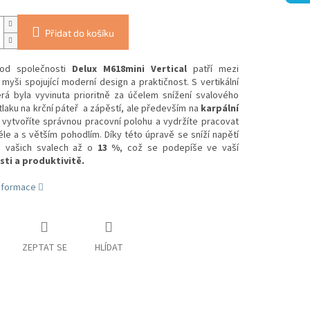
Přidat do košíku
 od společnosti
Delux M618mini Vertical
patří mezi
myši spojující moderní design a praktičnost. S vertikální
erá byla vyvinuta prioritně za účelem snížení svalového
 tlaku na krční páteř a zápěstí, ale především na
karpální
 vytvoříte správnou pracovní polohu a vydržíte pracovat
le a s větším pohodlím. Díky této úpravě se sníží napětí
 vašich svalech až o
13 %
, což se podepíše ve vaší
ti a produktivitě.
informace
ZEPTAT SE
HLÍDAT