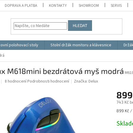
DOPRAVA A PLATBA
KONTAKTY
SHOWROOM
SERVIS
HLEDAT
ovní polohovací stoly
Stolní držák monitoru a klávesnice
Držá
drá
ux M618mini bezdrátová myš modrá
M61
Průměrné
8 hodnocení
Podrobnosti hodnocení
Značka:
Delux
hodnocení
produktu
899
je
743 Kč b
5,0
z
Měrná
899 Kč / 
5
cena:
hvězdiček.
Skla