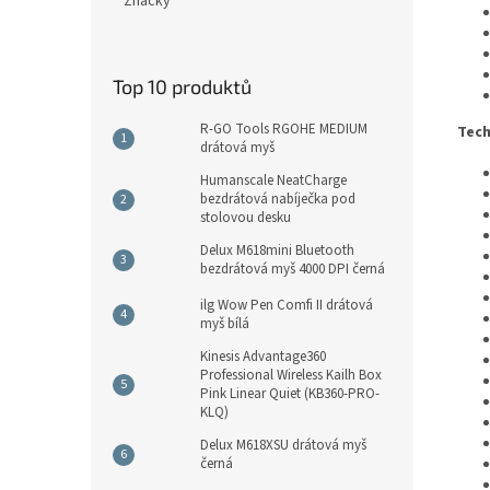
Značky
Top 10 produktů
R-GO Tools RGOHE MEDIUM
Tech
drátová myš
Humanscale NeatCharge
bezdrátová nabíječka pod
stolovou desku
Delux M618mini Bluetooth
bezdrátová myš 4000 DPI černá
ilg Wow Pen Comfi II drátová
myš bílá
Kinesis Advantage360
Professional Wireless Kailh Box
Pink Linear Quiet (KB360-PRO-
KLQ)
Delux M618XSU drátová myš
černá