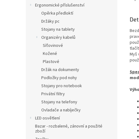
Ergonomické příslušenství
Opěrka předloktí
Det
Držáky pc
Stojany na tablety
Bezd
prav
Organizéry kabelů
použ
Síťovinové
tlač
Kožené
Myš 
použí
Plastové
Držák na dokumenty
Spec
Podložky pod nohy
mod
Stojany pro notebook
Výho
Privátní filtry
Stojany na telefony
Ovladače a nabíječky
LED osvětlení
Bazar - rozbalené, zánovní a použité
zboží