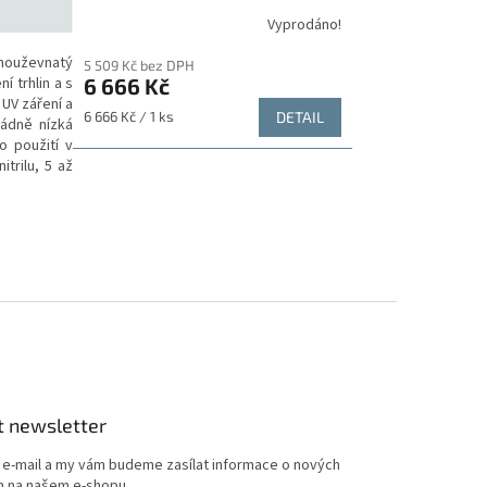
Vyprodáno!
Průměrné
hodnocení
a houževnatý
5 509 Kč bez DPH
produktu
í trhlin a s
6 666 Kč
je
 UV záření a
5,0
Měrná
6 666 Kč / 1 ks
DETAIL
řádně nízká
z
cena:
o použití v
5
trilu, 5 až
hvězdiček.
t newsletter
j e-mail a my vám budeme zasílat informace o nových
 na našem e-shopu.