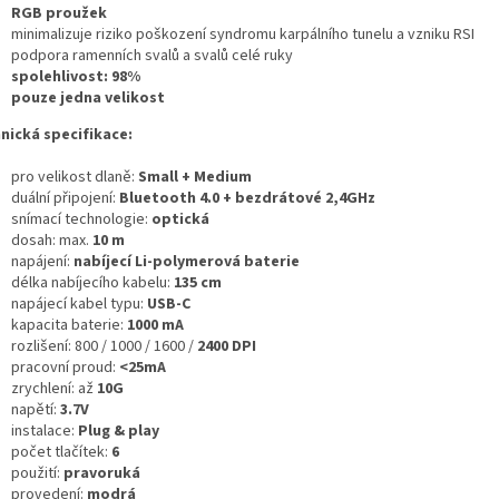
RGB proužek
minimalizuje riziko poškození syndromu karpálního tunelu a vzniku RSI
podpora ramenních svalů a svalů celé ruky
spolehlivost: 98%
pouze jedna velikost
nická specifikace:
pro velikost dlaně:
Small +
Medium
duální připojení:
Bluetooth 4.0 + bezdrátové 2,4GHz
snímací technologie:
optická
dosah: max.
10 m
napájení:
nabíjecí Li-polymerová baterie
délka nabíjecího kabelu:
135 cm
napájecí kabel typu:
USB-C
kapacita baterie:
1000 mA
rozlišení: 800 / 1000 / 1600 /
2400 DPI
pracovní proud:
<25mA
zrychlení: až
10G
napětí:
3.7V
instalace:
Plug & play
počet tlačítek:
6
použití:
pravoruká
provedení:
modrá