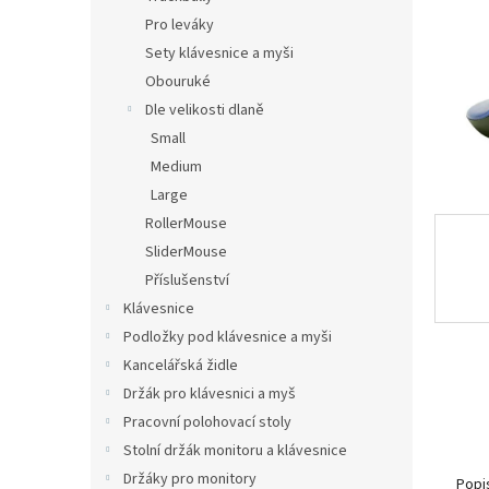
n
Pro leváky
e
Sety klávesnice a myši
l
Obouruké
Dle velikosti dlaně
Small
Medium
Large
RollerMouse
SliderMouse
Příslušenství
Klávesnice
Podložky pod klávesnice a myši
Kancelářská židle
Držák pro klávesnici a myš
Pracovní polohovací stoly
Stolní držák monitoru a klávesnice
Držáky pro monitory
Popi