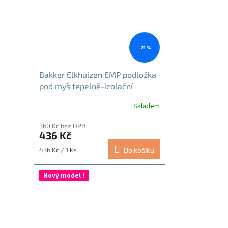
–21 %
Bakker Elkhuizen EMP podložka
pod myš tepelně-izolační
Skladem
360 Kč bez DPH
436 Kč
Měrná
436 Kč / 1 ks
Do košíku
cena:
Nový model !