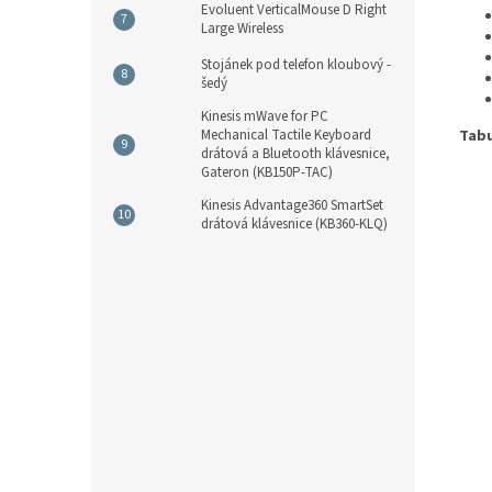
Evoluent VerticalMouse D Right
Large Wireless
Stojánek pod telefon kloubový -
šedý
Kinesis mWave for PC
Mechanical Tactile Keyboard
Tabu
drátová a Bluetooth klávesnice,
Gateron (KB150P-TAC)
Kinesis Advantage360 SmartSet
drátová klávesnice (KB360-KLQ)