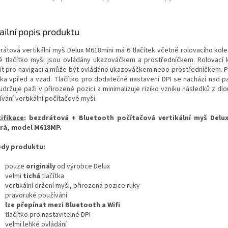
ailní popis produktu
rátová vertikální myš Delux M618mini má 6 tlačítek včetně rolovacího kole
é tlačítko myši jsou ovládány ukazováčkem a prostředníčkem. Rolovací 
ít pro navigaci a může být ovládáno ukazováčkem nebo prostředníčkem. P
ítka vpřed a vzad. Tlačítko pro dodatečné nastavení DPI se nachází nad p
udržuje paži v přirozené pozici a minimalizuje riziko vzniku následků z d
vání vertikální počítačové myši.
ifikace
:
bezdrátová + Bluetooth počítačová vertikální myš Delu
rá, model M618MP.
dy produktu:
pouze
originály
od výrobce Delux
velmi
tichá
tlačítka
vertikální držení myši, přirozená pozice ruky
pravoruké používání
lze přepínat mezi Bluetooth a Wifi
tlačítko pro nastavitelné DPI
velmi lehké ovládání