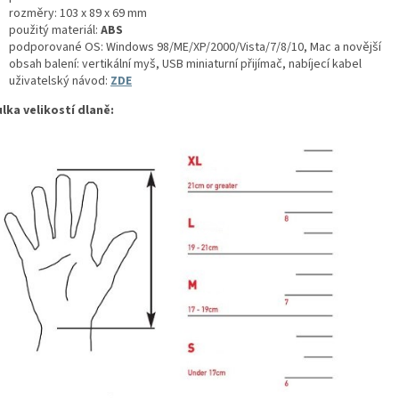
rozměry: 103 x 89 x 69 mm
použitý materiál:
ABS
podporované OS: Windows 98/ME/XP/2000/Vista/7/8/10, Mac a novější
obsah balení: vertikální myš, USB miniaturní přijímač, nabíjecí kabel
uživatelský návod:
ZDE
lka velikostí dlaně: