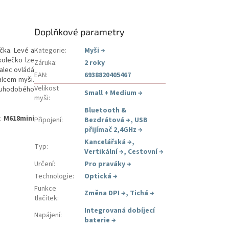
Doplňkové parametry
čka. Levé a
Kategorie
:
Myši
→
kolečko lze
Záruka
:
2 roky
alec ovládá
EAN
:
6938820405467
alcem myši.
Velikost
louhodobého
Small + Medium
→
myši
:
Bluetooth &
x M618mini
Připojení
:
Bezdrátová
→
,
USB
přijímač 2,4GHz
→
Kancelářská
→
,
Typ
:
Vertikální
→
,
Cestovní
→
Určení
:
Pro praváky
→
Technologie
:
Optická
→
Funkce
Změna DPI
→
,
Tichá
→
tlačítek
:
Integrovaná dobíjecí
Napájení
:
baterie
→