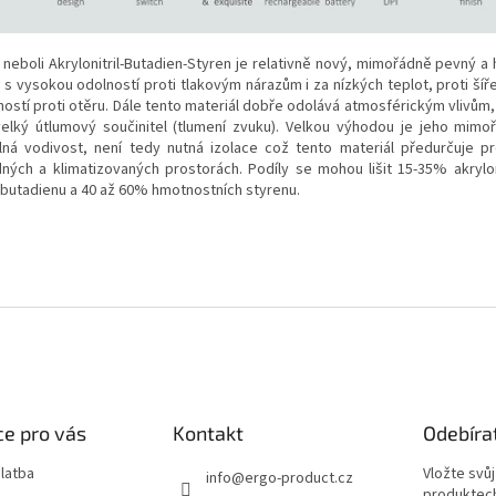
, neboli Akrylonitril-Butadien-Styren je relativně nový, mimořádně pevný 
 s vysokou odolností proti tlakovým nárazům i za nízkých teplot, proti šířen
ností proti otěru. Dále tento materiál dobře odolává atmosférickým vlivům,
elký útlumový součinitel (tlumení zvuku). Velkou výhodou je jeho mimo
lná vodivost, není tedy nutná izolace což tento materiál předurčuje pr
dných a klimatizovaných prostorách. Podíly se mohou lišit 15-35% akryloni
butadienu a 40 až 60% hmotnostních styrenu.
e pro vás
Kontakt
Odebíra
latba
Vložte svů
info
@
ergo-product.cz
produktech