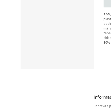
ABS
plast
odol
má v
tepe
chla
30% 
Z
á
p
a
t
Informac
í
Doprava a p