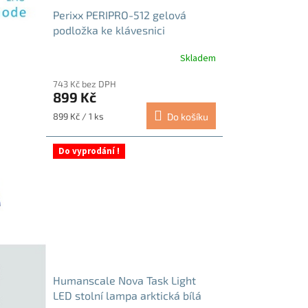
Perixx PERIPRO-512 gelová
podložka ke klávesnici
Skladem
743 Kč bez DPH
899 Kč
Měrná
899 Kč / 1 ks
Do košíku
cena:
Do vyprodání !
Humanscale Nova Task Light
LED stolní lampa arktická bílá