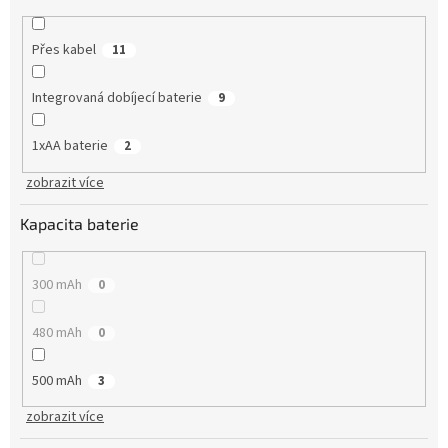
Přes kabel
11
Integrovaná dobíjecí baterie
9
1xAA baterie
2
zobrazit více
Kapacita baterie
300 mAh
0
480 mAh
0
500 mAh
3
zobrazit více