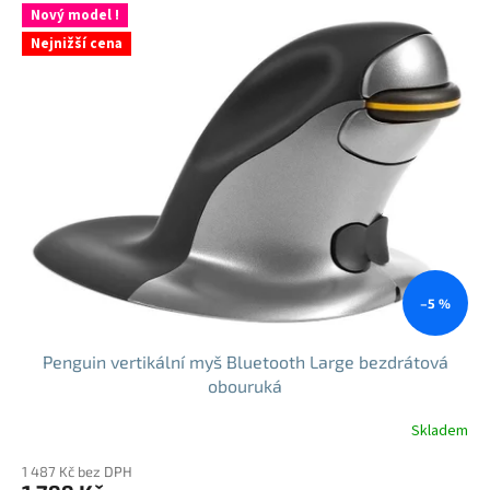
5
Nový model !
hvězdiček.
Nejnižší cena
–5 %
Penguin vertikální myš Bluetooth Large bezdrátová
obouruká
Skladem
1 487 Kč bez DPH