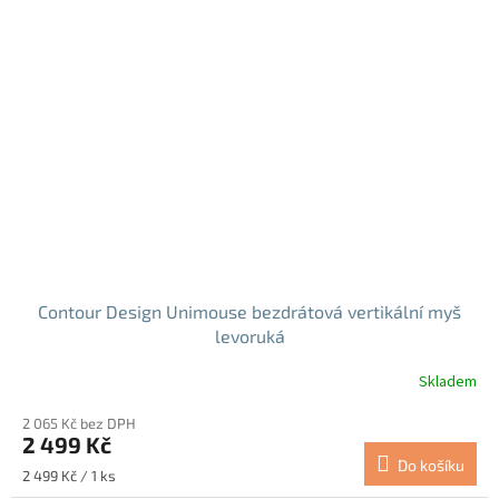
Contour Design Unimouse bezdrátová vertikální myš
levoruká
Skladem
Průměrné
hodnocení
2 065 Kč bez DPH
produktu
2 499 Kč
je
Do košíku
5,0
Měrná
2 499 Kč / 1 ks
z
cena: