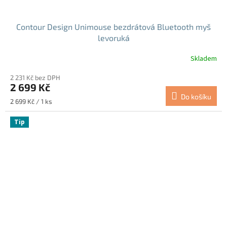
Contour Design Unimouse bezdrátová Bluetooth myš
levoruká
Skladem
2 231 Kč bez DPH
2 699 Kč
Do košíku
Měrná
2 699 Kč / 1 ks
cena:
Tip