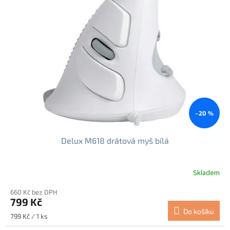
i
s
p
r
o
d
u
k
t
ů
–20 %
Delux M618 drátová myš bílá
Skladem
Průměrné
hodnocení
660 Kč bez DPH
produktu
799 Kč
je
Do košíku
5,0
Měrná
799 Kč / 1 ks
z
cena: