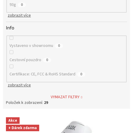
93g
0
zobrazit více
Info
Vystaveno v showroomu
0
Cestovní pouzdro
0
Certifikace: CE, FCC & RoHS Standard
0
zobrazit více
VYMAZAT FILTRY
Položek k zobrazení:
29
V
Akce
ý
+ Dárek zdarma
p