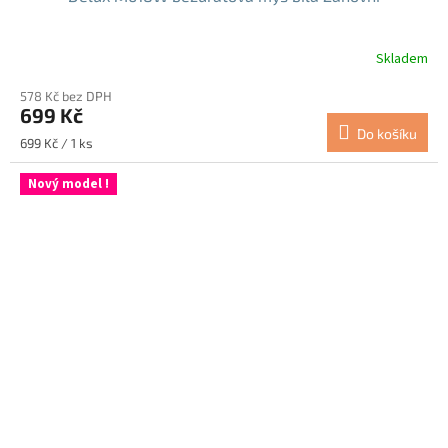
Skladem
578 Kč bez DPH
699 Kč
Do košíku
Měrná
699 Kč / 1 ks
cena:
Nový model !