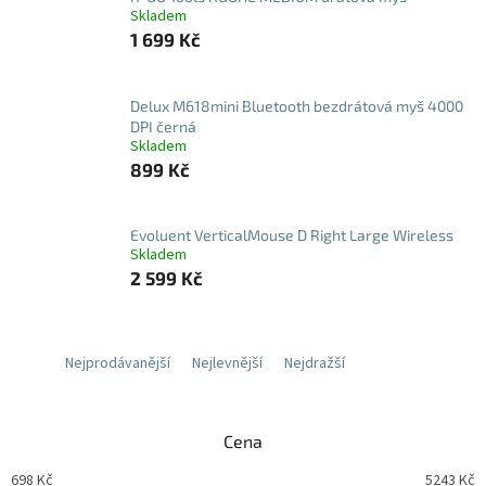
Skladem
1 699 Kč
Delux M618mini Bluetooth bezdrátová myš 4000
DPI černá
Skladem
899 Kč
Evoluent VerticalMouse D Right Large Wireless
Skladem
2 599 Kč
Nejprodávanější
Nejlevnější
Nejdražší
Cena
698
Kč
5243
Kč