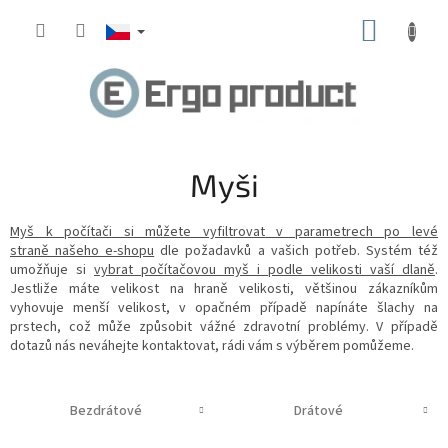
Přejít
NÁKUP
na
obsah
KOŠÍK
Myši
Myš k počítači si můžete vyfiltrovat v parametrech po levé
straně našeho e-shopu
dle požadavků a vašich potřeb. Systém též
umožňuje si
vybrat počítačovou myš i podle velikosti vaší dlaně
.
Jestliže máte velikost na hraně velikosti, většinou zákazníkům
vyhovuje menší velikost, v opačném případě napínáte šlachy na
prstech, což může způsobit vážné zdravotní problémy. V případě
dotazů nás neváhejte kontaktovat, rádi vám s výběrem pomůžeme.
Bezdrátové
Drátové