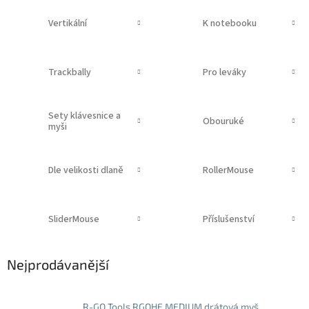
Vertikální
K notebooku
Trackbally
Pro leváky
Sety klávesnice a
Obouruké
myši
Dle velikosti dlaně
RollerMouse
SliderMouse
Příslušenství
Nejprodávanější
R-GO Tools RGOHE MEDIUM drátová myš