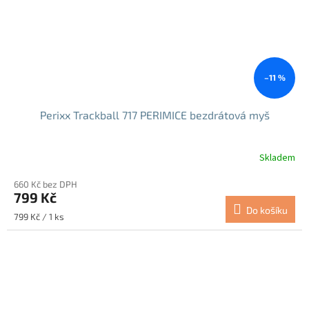
–11 %
Perixx Trackball 717 PERIMICE bezdrátová myš
Skladem
Průměrné
hodnocení
660 Kč bez DPH
produktu
799 Kč
je
Do košíku
5,0
Měrná
799 Kč / 1 ks
z
cena:
5
hvězdiček.