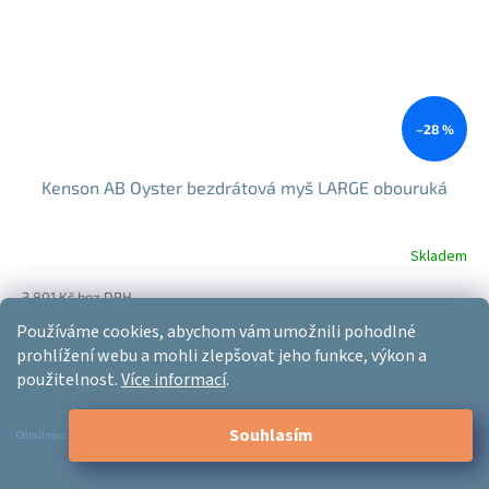
–28 %
Kenson AB Oyster bezdrátová myš LARGE obouruká
Skladem
3 801 Kč bez DPH
4 599 Kč
Používáme cookies, abychom vám umožnili pohodlné
Do košíku
Měrná
4 599 Kč / 1 ks
prohlížení webu a mohli zlepšovat jeho funkce, výkon a
cena:
použitelnost.
Více informací
.
Nejnižší cena
Souhlasím
Odmítnout