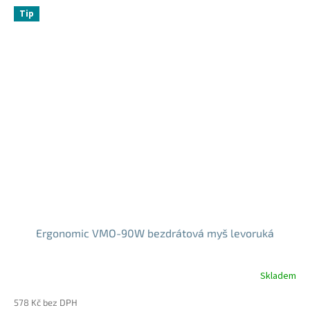
5
Tip
hvězdiček.
Ergonomic VMO-90W bezdrátová myš levoruká
Skladem
Průměrné
hodnocení
578 Kč bez DPH
produktu