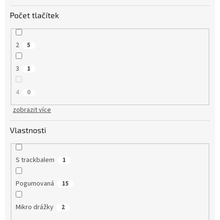
Počet tlačítek
2
5
3
1
4
0
zobrazit více
Vlastnosti
S trackbalem
1
Pogumovaná
15
Mikro drážky
2