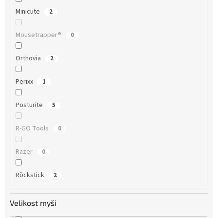
Minicute
2
Mousetrapper®
0
Orthovia
2
Perixx
1
Posturite
5
R-GO Tools
0
Razer
0
Rὅckstick
2
Velikost myši