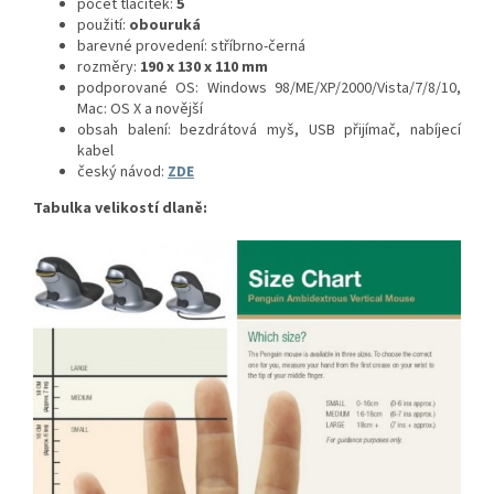
počet tlačítek:
5
použití:
obouruká
barevné provedení: stříbrno-černá
rozměry:
190 x 130 x 110 mm
podporované OS: Windows 98/ME/XP/2000/Vista/7/8/10,
Mac: OS X a novější
obsah balení: bezdrátová myš, USB přijímač, nabíjecí
kabel
český návod:
ZDE
Tabulka velikostí dlaně: