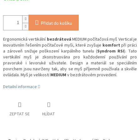
Přidat do košíku
Ergonomická vertikální
bezdrátová
MEDIUM počítačová myš Vertical je
inovativním řešením počítačové myši, které zvyšuje
komfort
při práci
a zároveň snižuje poškození karpálního tunelu (
Syndrom RSI
). Tato
vertikální myš je zkonstruována pro každodenní používání pro
pravoruké i levoruké uživatele. Design a materiál se speciálním
povrchem jsou navrženy tak, aby se myš příjemně používala a skvěle
ovládala. Myš je velikosti
MEDIUM
v bezdrátovém provedení.
Detailní informace
ZEPTAT SE
HLÍDAT