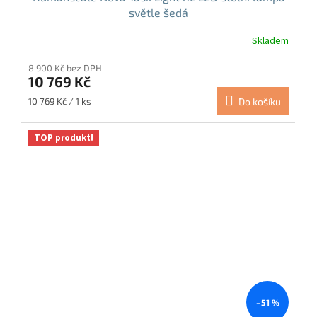
světle šedá
Skladem
8 900 Kč bez DPH
10 769 Kč
Měrná
10 769 Kč / 1 ks
Do košíku
cena:
TOP produkt!
–51 %