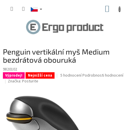
Přejít
NÁKUP
na
obsah
KOŠÍK
Penguin vertikální myš Medium
bezdrátová obouruká
9820102
Průměrné
5 hodnocení
Podrobnosti hodnocení
Výprodej!
Nejnižší cena
hodnocení
Značka:
Posturite
produktu
je
4,8
z
5
hvězdiček.