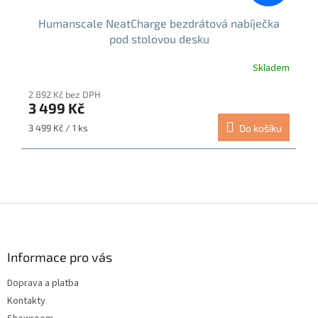
Humanscale NeatCharge bezdrátová nabíječka
pod stolovou desku
Skladem
2 892 Kč bez DPH
3 499 Kč
Měrná
3 499 Kč / 1 ks
Do košíku
cena:
Z
á
p
a
Informace pro vás
t
Doprava a platba
í
Kontakty