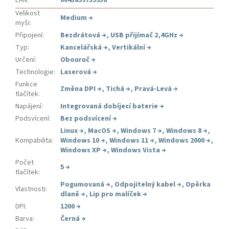
EAN
:
0043859735938
Velikost
Medium
→
myši
:
Připojení
:
Bezdrátová
→
,
USB přijímač 2,4GHz
→
Typ
:
Kancelářská
→
,
Vertikální
→
Určení
:
Obouruč
→
Technologie
:
Laserová
→
Funkce
Změna DPI
→
,
Tichá
→
,
Pravá-Levá
→
tlačítek
:
Napájení
:
Integrovaná dobíjecí baterie
→
Podsvícení
:
Bez podsvícení
→
Linux
→
,
MacOS
→
,
Windows 7
→
,
Windows 8
→
,
Kompabilita
:
Windows 10
→
,
Windows 11
→
,
Windows 2000
→
,
Windows XP
→
,
Windows Vista
→
Počet
5
→
tlačítek
:
Pogumovaná
→
,
Odpojitelný kabel
→
,
Opěrka
Vlastnosti
:
dlaně
→
,
Lip pro malíček
→
DPI
:
1200
→
Barva
:
Černá
→