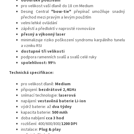
obouruké používání
pro velikost vaší dlaně do 18 cm Medium
Desing Central
"bow-tie"
přepínač umožňuje snadný
přechod mezi pravým a levým použitím
velmi lehké ovládání
zápěstí a předloktí v naprosté rovnováze
přesný a výkonný laser
minimalizuje riziko poškození syndromu karpálního tunelu
a vzniku RSI
dostupné tři velikosti
podpora ramenních svalů a svalů celé ruky
spolehlivost: 99%
Technická specifikace:
pro velikost dlaně:
Medium
připojení:
bezdrátové 2,4GHz
snímací technologie:
laserová
napájení:
vestavěná baterie Li-ion
výdrž baterie: až
dva týdny
kapacita baterie:
500 mAh
doba nabíjení
cca 3 hod
rozlišení: 400/600/800/
1200 DPI
instalace:
Plug & play