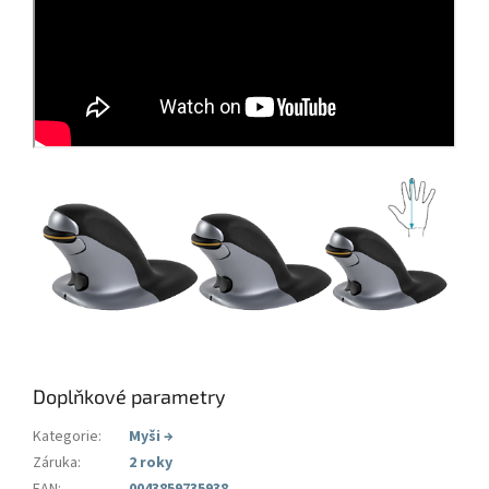
Doplňkové parametry
Kategorie
:
Myši
→
Záruka
:
2 roky