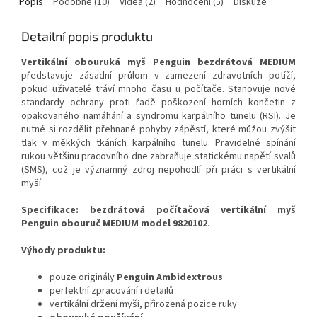
Popis
Podobné (10)
Videa (2)
Hodnocení (5)
Diskuze
Detailní popis produktu
Vertikální obouruká myš Penguin bezdrátová MEDIUM
představuje zásadní průlom v zamezení zdravotních potíží,
pokud uživatelé tráví mnoho času u počítače. Stanovuje nové
standardy ochrany proti řadě poškození horních končetin z
opakovaného namáhání a syndromu karpálního tunelu (RSI). Je
nutné si rozdělit přehnané pohyby zápěstí, které můžou zvýšit
tlak v měkkých tkáních karpálního tunelu. Pravidelné spínání
rukou většinu pracovního dne zabraňuje statickému napětí svalů
(SMS), což je významný zdroj nepohodlí při práci s vertikální
myší.
Specifikace
: bezdrátová počítačová vertikální myš
Penguin obouruč MEDIUM model 9820102
.
Výhody produktu:
pouze originály
Penguin Ambidextrous
perfektní zpracování i detailů
vertikální držení myši, přirozená pozice ruky