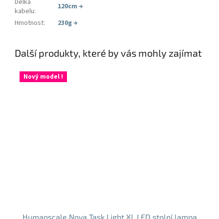
Délka
120cm
→
kabelu
:
Hmotnost
:
230g
→
Další produkty, které by vás mohly zajímat
Nový model !
Humanscale Nova Task Light XL LED stolní lampa