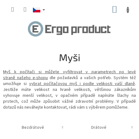
Přejít
NÁKUP
na
obsah
KOŠÍK
Myši
Myš k počítači si můžete vyfiltrovat v parametrech po levé
straně našeho e-shopu
dle požadavků a vašich potřeb. Systém též
umožňuje si
vybrat počítačovou myš i podle velikosti vaší dlaně
.
Jestliže máte velikost na hraně velikosti, většinou zákazníkům
vyhovuje menší velikost, v opačném případě napínáte šlachy na
prstech, což může způsobit vážné zdravotní problémy. V případě
dotazů nás neváhejte kontaktovat, rádi vám s výběrem pomůžeme.
Bezdrátové
Drátové