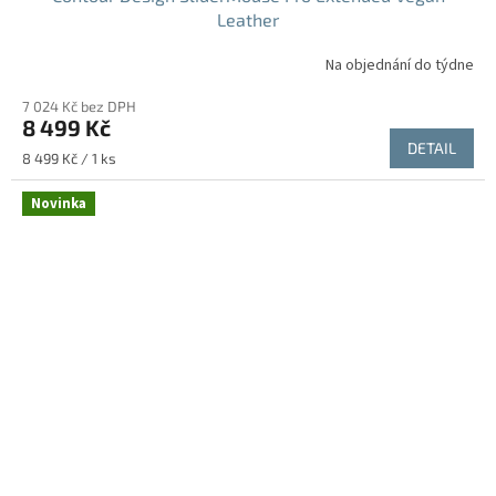
Leather
Na objednání do týdne
7 024 Kč bez DPH
8 499 Kč
DETAIL
Měrná
8 499 Kč / 1 ks
cena:
Novinka