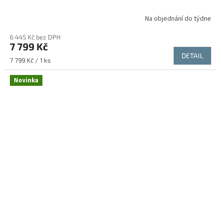
Na objednání do týdne
6 445 Kč bez DPH
7 799 Kč
DETAIL
Měrná
7 799 Kč / 1 ks
cena:
Novinka