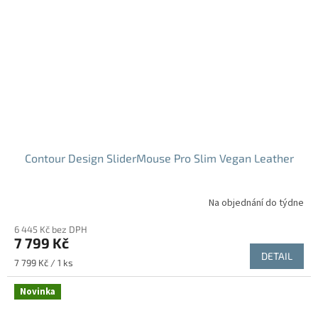
Contour Design SliderMouse Pro Slim Vegan Leather
Na objednání do týdne
6 445 Kč bez DPH
7 799 Kč
DETAIL
Měrná
7 799 Kč / 1 ks
cena:
Novinka