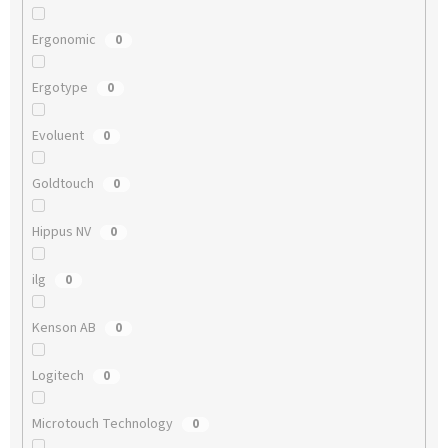
Ergonomic
0
Ergotype
0
Evoluent
0
Goldtouch
0
Hippus NV
0
ilg
0
Kenson AB
0
Logitech
0
Microtouch Technology
0