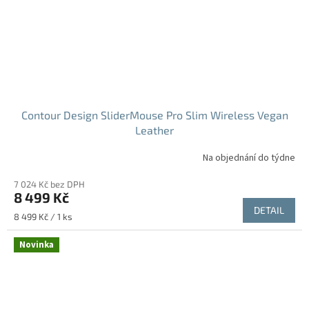
Contour Design SliderMouse Pro Slim Wireless Vegan
Leather
Na objednání do týdne
7 024 Kč bez DPH
8 499 Kč
DETAIL
Měrná
8 499 Kč / 1 ks
cena:
Novinka