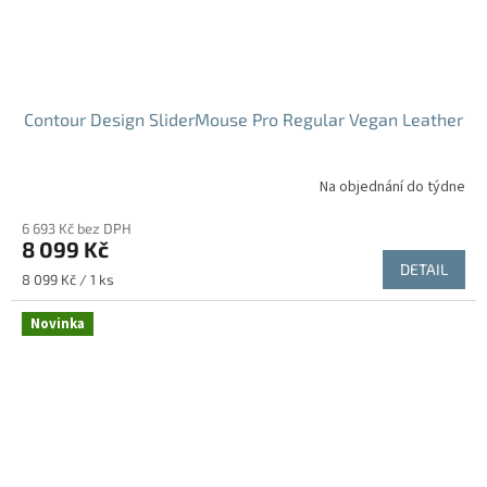
Contour Design SliderMouse Pro Regular Vegan Leather
Na objednání do týdne
6 693 Kč bez DPH
8 099 Kč
DETAIL
Měrná
8 099 Kč / 1 ks
cena:
Novinka