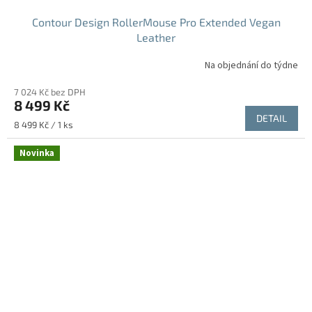
Contour Design RollerMouse Pro Extended Vegan
Leather
Na objednání do týdne
7 024 Kč bez DPH
8 499 Kč
DETAIL
Měrná
8 499 Kč / 1 ks
cena:
Novinka