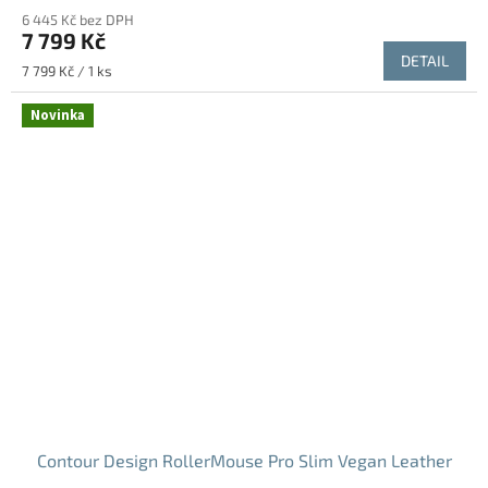
6 445 Kč bez DPH
7 799 Kč
DETAIL
Měrná
7 799 Kč / 1 ks
cena:
Novinka
Contour Design RollerMouse Pro Slim Vegan Leather