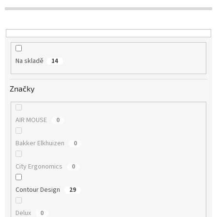
Na skladě
14
Značky
AIR MOUSE
0
Bakker Elkhuizen
0
City Ergonomics
0
Contour Design
29
Delux
0