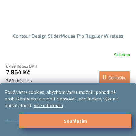
Contour Design SliderMouse Pro Regular Wireless
Skladem
6 499 Kč bez DPH
7 864 Kč
Do košíku
Měrná
7 864 Kč / 1 ks
cena:
Používáme cookies, abychom vám umožnili pohodlné
Výprodej!
prohlížení webu a mohli zlepšovat jeho funkce, výkon a
+ Dárek zdarma
použitelnost.
Více informací
.
Souhlasím
Odmítnout