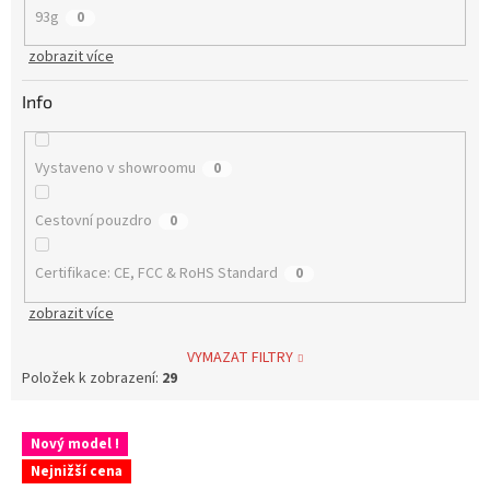
93g
0
zobrazit více
Info
Vystaveno v showroomu
0
Cestovní pouzdro
0
Certifikace: CE, FCC & RoHS Standard
0
zobrazit více
VYMAZAT FILTRY
Položek k zobrazení:
29
V
Nový model !
ý
Nejnižší cena
p