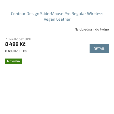
Contour Design SliderMouse Pro Regular Wireless
Vegan Leather
Na objednání do týdne
7 024 Kč bez DPH
8 499 Kč
DETAIL
Měrná
8 499 Kč / 1 ks
cena:
Novinka