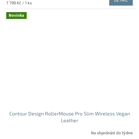
Měrná
7 799 Kč / 1 ks
cena:
Novinka
Contour Design RollerMouse Pro Slim Wireless Vegan
Leather
Na objednání do týdne