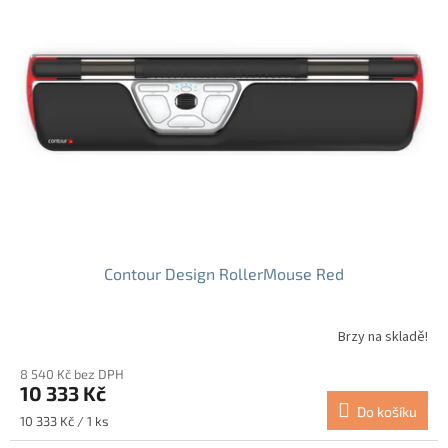
i
s
p
r
o
d
u
k
t
ů
Contour Design RollerMouse Red
Brzy na skladě!
8 540 Kč bez DPH
10 333 Kč
Do košíku
Měrná
10 333 Kč / 1 ks
cena: