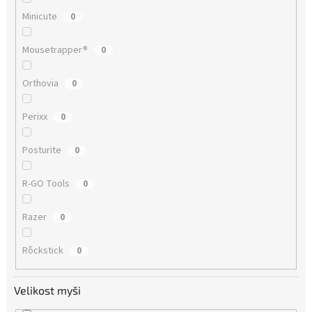
Minicute
0
Mousetrapper®
0
Orthovia
0
Perixx
0
Posturite
0
R-GO Tools
0
Razer
0
Rὅckstick
0
Velikost myši