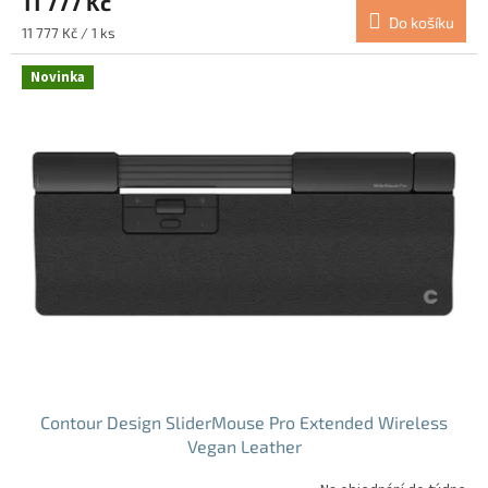
11 777 Kč
Do košíku
Měrná
11 777 Kč / 1 ks
cena:
Novinka
Contour Design SliderMouse Pro Extended Wireless
Vegan Leather