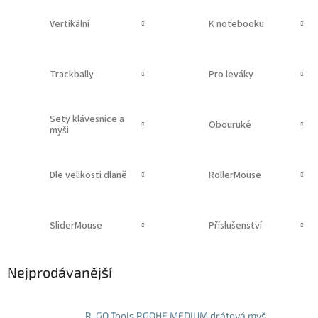
Vertikální
K notebooku
Trackbally
Pro leváky
Sety klávesnice a
Obouruké
myši
Dle velikosti dlaně
RollerMouse
SliderMouse
Příslušenství
Nejprodávanější
R-GO Tools RGOHE MEDIUM drátová myš