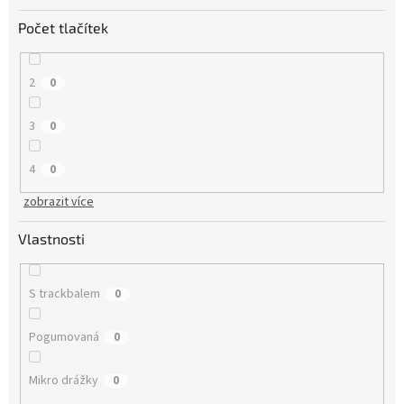
Počet tlačítek
2
0
3
0
4
0
zobrazit více
Vlastnosti
S trackbalem
0
Pogumovaná
0
Mikro drážky
0