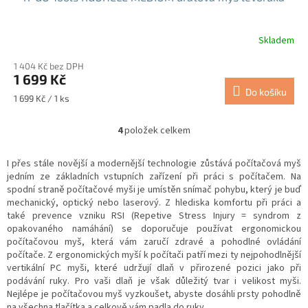
Skladem
Průměrné
hodnocení
1 404 Kč bez DPH
produktu
1 699 Kč
je
Do košíku
5,0
Měrná
1 699 Kč / 1 ks
z
cena:
5
4
položek celkem
hvězdiček.
O
v
l
I přes stále novější a modernější technologie zůstává počítačová myš
á
jedním ze základních vstupních zařízení při práci s počítačem. Na
d
spodní straně počítačové myši je umístěn snímač pohybu, který je buď
a
mechanický, optický nebo laserový. Z hlediska komfortu při práci a
c
také prevence vzniku RSI (Repetive Stress Injury = syndrom z
í
opakovaného namáhání) se doporučuje používat ergonomickou
p
počítačovou myš, která vám zaručí zdravé a pohodlné ovládání
r
počítače. Z ergonomických myší k počítači patří mezi ty nejpohodlnější
v
vertikální PC myši, které udržují dlaň v přirozené pozici jako při
k
podávání ruky. Pro vaši dlaň je však důležitý tvar i velikost myši.
y
Nejlépe je počítačovou myš vyzkoušet, abyste dosáhli prsty pohodlně
v
na všechna tlačítka a celkově vám padla do ruky.