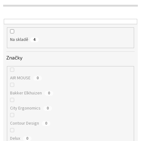
Na skladě
4
Značky
AIR MOUSE
0
Bakker Elkhuizen
0
City Ergonomics
0
Contour Design
0
Delux
0