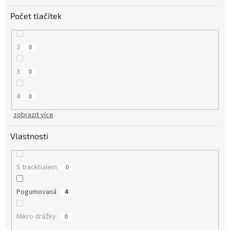
Počet tlačítek
2
0
3
0
4
0
zobrazit více
Vlastnosti
S trackbalem
0
Pogumovaná
4
Mikro drážky
0