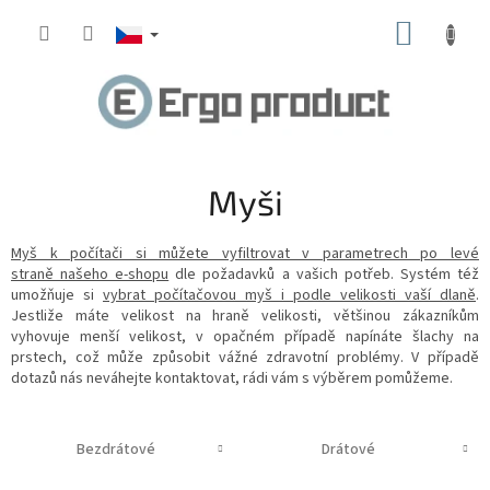
Přejít
NÁKUP
na
obsah
KOŠÍK
Myši
Myš k počítači si můžete vyfiltrovat v parametrech po levé
straně našeho e-shopu
dle požadavků a vašich potřeb. Systém též
umožňuje si
vybrat počítačovou myš i podle velikosti vaší dlaně
.
Jestliže máte velikost na hraně velikosti, většinou zákazníkům
vyhovuje menší velikost, v opačném případě napínáte šlachy na
prstech, což může způsobit vážné zdravotní problémy. V případě
dotazů nás neváhejte kontaktovat, rádi vám s výběrem pomůžeme.
Bezdrátové
Drátové