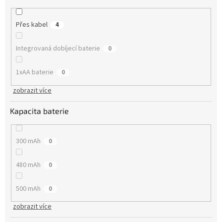
Přes kabel
4
Integrovaná dobíjecí baterie
0
1xAA baterie
0
zobrazit více
Kapacita baterie
300 mAh
0
480 mAh
0
500 mAh
0
zobrazit více