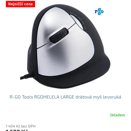
Nejnižší cena
R-GO Tools RGOHELELA LARGE drátová myš levoruká
Skladem
Průměrné
hodnocení
1 404 Kč bez DPH
produktu