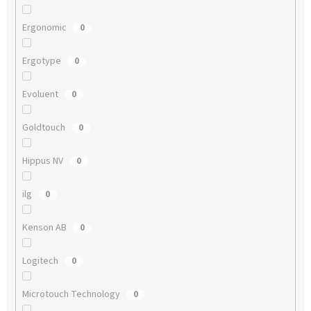
Ergonomic
0
Ergotype
0
Evoluent
0
Goldtouch
0
Hippus NV
0
ilg
0
Kenson AB
0
Logitech
0
Microtouch Technology
0