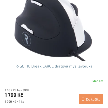
i
s
p
r
o
d
u
k
t
ů
R-GO HE Break LARGE drátová myš levoruká
Skladem
1 487 Kč bez DPH
1 799 Kč
Do košíku
Měrná
1 799 Kč / 1 ks
cena: