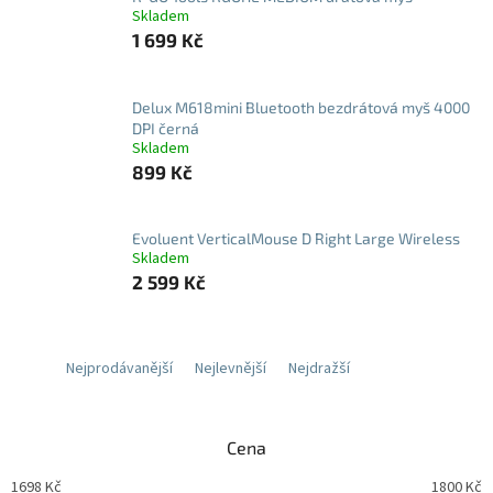
Skladem
1 699 Kč
Delux M618mini Bluetooth bezdrátová myš 4000
DPI černá
Skladem
899 Kč
Evoluent VerticalMouse D Right Large Wireless
Skladem
2 599 Kč
Nejprodávanější
Nejlevnější
Nejdražší
Cena
1698
Kč
1800
Kč