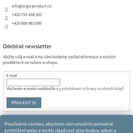
info
@
ergo-product.cz
+420 733 404 303
+420 608 983 095
Odebírat newsletter
Vložte svůj e-mail a my vám budeme zasílat informace o nových
produktech na našem e-shopu.
E-mail
Vložením e-mailu souhlasíte s
podmínkami ochrany osobních údajů
PŘIHLÁSIT SE
Používáme cookies, abychom vám umožnili pohodlné
Vytvořil Shoptet
prohlížení webu a mohli zlepšovat jeho funkce, výkon a