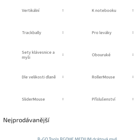
Vertikální
K notebooku
Trackbally
Pro leváky
Sety klávesnice a
Obouruké
myši
Dle velikosti dlaně
RollerMouse
SliderMouse
Příslušenství
Nejprodávanější
R-GO Tools RGOHE MEDIUM drátová myš