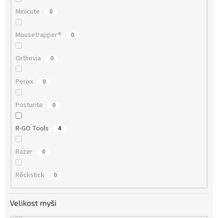
Minicute
0
Mousetrapper®
0
Orthovia
0
Perixx
0
Posturite
0
R-GO Tools
4
Razer
0
Rὅckstick
0
Velikost myši