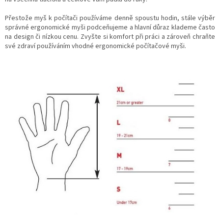
ý
p
Přestože myš k počítači používáme denně spoustu hodin, stále výběr
i
správné ergonomické myši podceňujeme a hlavní důraz klademe často
s
na design či nízkou cenu. Zvyšte si komfort při práci a zároveň chraňte
u
své zdraví používáním vhodné ergonomické počítačové myši.