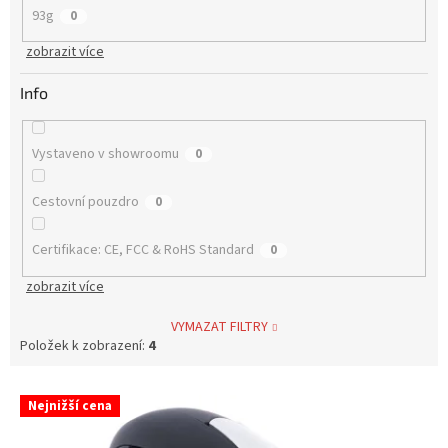
93g
0
zobrazit více
Info
Vystaveno v showroomu
0
Cestovní pouzdro
0
Certifikace: CE, FCC & RoHS Standard
0
zobrazit více
VYMAZAT FILTRY
Položek k zobrazení:
4
V
Nejnižší cena
ý
p