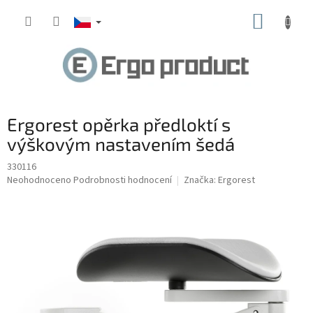
Přejít
NÁKUP
na
obsah
KOŠÍK
Ergorest opěrka předloktí s
výškovým nastavením šedá
330116
Průměrné
Neohodnoceno
Podrobnosti hodnocení
Značka:
Ergorest
hodnocení
produktu
je
0,0
z
5
hvězdiček.