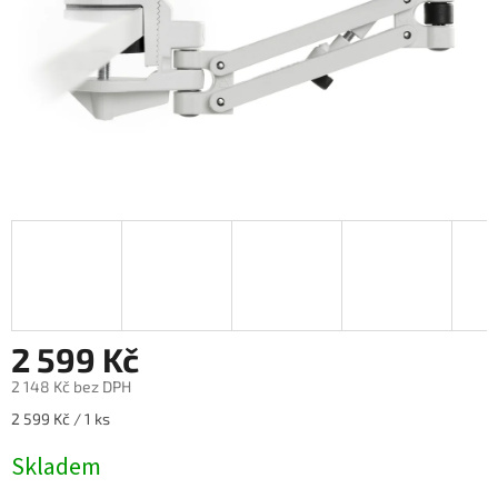
2 599 Kč
2 148 Kč bez DPH
Měrná
2 599 Kč / 1 ks
cena:
Skladem