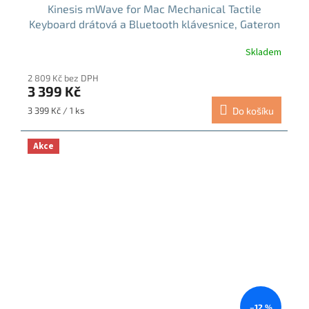
Kinesis mWave for Mac Mechanical Tactile
Keyboard drátová a Bluetooth klávesnice, Gateron
(KB150M-TAC)
Skladem
Průměrné
hodnocení
2 809 Kč bez DPH
produktu
3 399 Kč
je
5,0
Měrná
3 399 Kč / 1 ks
Do košíku
z
cena:
5
hvězdiček.
Akce
–12 %