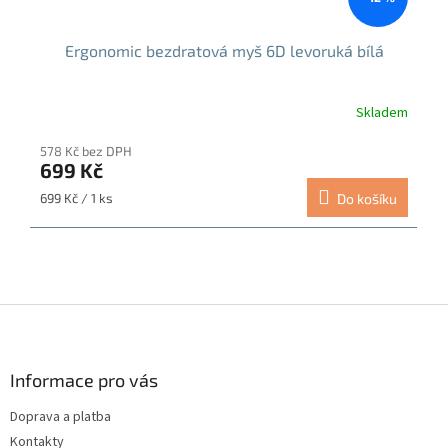
Ergonomic bezdratová myš 6D levoruká bílá
Skladem
Průměrné
hodnocení
578 Kč bez DPH
produktu
699 Kč
je
5,0
Měrná
699 Kč / 1 ks
Do košíku
z
cena:
5
hvězdiček.
Z
á
p
a
Informace pro vás
t
Doprava a platba
í
Kontakty