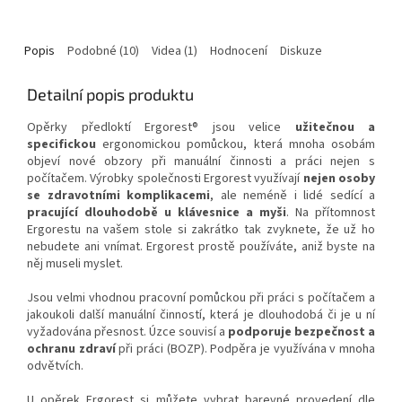
Popis
Podobné (10)
Videa (1)
Hodnocení
Diskuze
Detailní popis produktu
Opěrky předloktí Ergorest® jsou velice
užitečnou a
specifickou
ergonomickou pomůckou, která mnoha osobám
objeví nové obzory při manuální činnosti a práci nejen s
počítačem. Výrobky společnosti Ergorest využívají
nejen osoby
se zdravotními komplikacemi
, ale neméně i lidé sedící a
pracující dlouhodobě u klávesnice a myši
. Na přítomnost
Ergorestu na vašem stole si zakrátko tak zvyknete, že už ho
nebudete ani vnímat. Ergorest prostě používáte, aniž byste na
něj museli myslet.
Jsou velmi vhodnou pracovní pomůckou při práci s počítačem a
jakoukoli další manuální činností, která je dlouhodobá či je u ní
vyžadována přesnost. Úzce souvisí a
podporuje bezpečnost a
ochranu zdraví
při práci (BOZP). Podpěra je využívána v mnoha
odvětvích.
U opěrek Ergorest si můžete vybrat barevné provedení dle