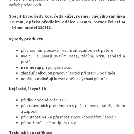
vašich požadavků.
Specifikace
: šedý kov, šedá kůže, rozměr vnějšího ramínka
125 mm, opěrka předloktí v délce 200 mm, rozvor čelisti 34
- 64 mm model 330116.
Výhody produktu:
při vhodném používání velmi omezují bolesti páteře
uvolňují a ulevují svalům paže, zádům, krku, zápěstí a
prstů
neomezují
při pohybu rukou
zlepšují celkovou pracovní pozici při práci u počítače
nepřímo
ovlivňují
krevní oběh a dýchání při práci
Nejčastější využití:
při dlouhodobé práci s PC
při zdravotních problémech s paží, rameny, páteří, krkem
a zápěstím
při nutnosti velké přesnosti rukou (hodinářství apod.)
při potřebě silné podpory ruky
Technická specifikace: