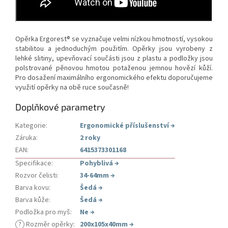
Opěrka Ergorest® se vyznačuje velmi nízkou hmotností, vysokou
stabilitou a jednoduchým použitím. Opěrky jsou vyrobeny z
lehké slitiny, upevňovací součásti jsou z plastu a podložky jsou
polstrované pěnovou hmotou potaženou jemnou hovězí kůží.
Pro dosažení maximálního ergonomického efektu doporučujeme
využití opěrky na obě ruce současně!
Doplňkové parametry
Kategorie
:
Ergonomické příslušenství
→
Záruka
:
2 roky
EAN
:
6415373301168
Specifikace
:
Pohyblivá
→
Rozvor čelisti
:
34-64mm
→
Barva kovu
:
Šedá
→
Barva kůže
:
Šedá
→
Podložka pro myš
:
Ne
→
?
Rozměr opěrky
:
200x105x40mm
→