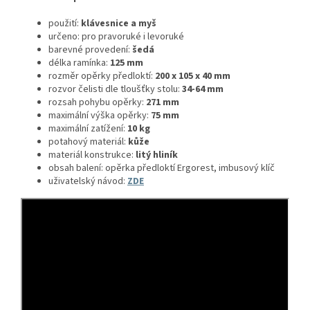
použití:
klávesnice a myš
určeno: pro pravoruké i levoruké
barevné provedení:
šedá
délka ramínka:
125 mm
rozměr opěrky předloktí:
200 x 105 x 40 mm
rozvor čelisti dle tloušťky stolu:
34-64 mm
rozsah pohybu opěrky:
271 mm
maximální výška opěrky:
75 mm
maximální zatížení:
10 kg
potahový materiál:
kůže
materiál konstrukce:
litý hliník
obsah balení: opěrka předloktí Ergorest, imbusový klíč
uživatelský návod:
ZDE