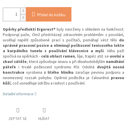
Přidat do košíku
Opěrky předloktí Ergorest®
byly navrženy s ohledem na funkčnost.
Podporují paže, čímž předcházejí zdravotním problémům z povolání,
uvolňují napětí způsobené prací s počítači, pomáhají vést tělo
do
správné pracovní pozice a eliminují poškození tenisového lokte
a karpálního tunelu z používání klávesnice a myši
. Váha paží
spočívá na opěrkách -
celá oblast ramen
, šíje, trapéz atd. se
uvolní a
zbaví zátěže
, která způsobuje únavu a při dlouhodobějším
namáhání
páteře
i trvalé poškození syndromu RSI. Odolná
dvojitá nosná
konstrukce
vyrobena
z litého hliníku
zaručuje pevnou podporu a
neomezený rozsah pohybu. Opěrná podložka je čalouněná
pravou
kůží
, což usnadňuje údržbu a radost z používání.
Detailní informace
ZEPTAT SE
HLÍDAT