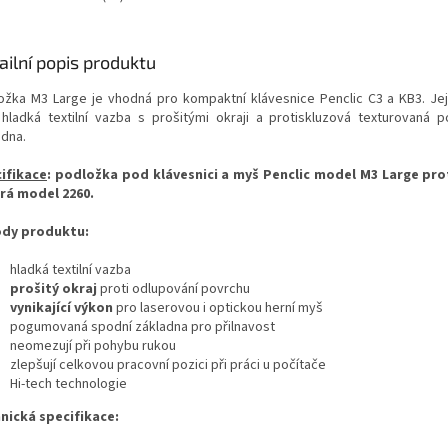
ailní popis produktu
ožka M3 Large je vhodná pro kompaktní klávesnice Penclic C3 a KB3. Jej
 hladká textilní vazba s prošitými okraji a protiskluzová texturovaná
adna.
ifikace
:
podložka pod klávesnici a myš Penclic model M3 Large pro
á model 2260.
dy produktu:
hladká textilní vazba
prošitý okraj
proti odlupování povrchu
vynikající výkon
pro laserovou i optickou herní myš
pogumovaná spodní základna pro přilnavost
neomezují při pohybu rukou
zlepšují celkovou pracovní pozici při práci u počítače
Hi-tech technologie
nická specifikace: