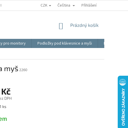
CZK
Čeština
REKLAMACE
BLOG
VIDEO
MOJE OBJEDNÁVKA
Přihlášení
OBCHOD
NÁKUPNÍ
Prázdný košík
KOŠÍK
ky pro monitory
Podložky pod klávesnice a myši
Ergonomické p
 a myš
2260
 Kč
ez DPH
1 ks
dem