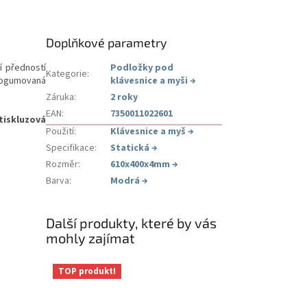
Doplňkové parametry
í předností
Podložky pod
Kategorie
:
 pogumovaná
klávesnice a myši
→
Záruka
:
2 roky
EAN
:
7350011022601
tiskluzová
Použití
:
Klávesnice a myš
→
Specifikace
:
Statická
→
Rozměr
:
610x400x4mm
→
Barva
:
Modrá
→
Další produkty, které by vás
mohly zajímat
TOP produkt!