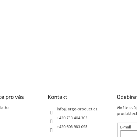
e pro vás
Kontakt
Odebíra
latba
Vložte svů
info
@
ergo-product.cz
produktech
+420 733 404 303
+420 608 983 095
E-mail