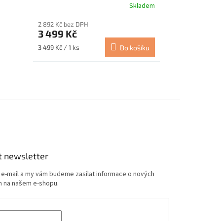
Skladem
2 892 Kč bez DPH
3 499 Kč
Měrná
3 499 Kč / 1 ks
Do košíku
cena:
t newsletter
j e-mail a my vám budeme zasílat informace o nových
 na našem e-shopu.