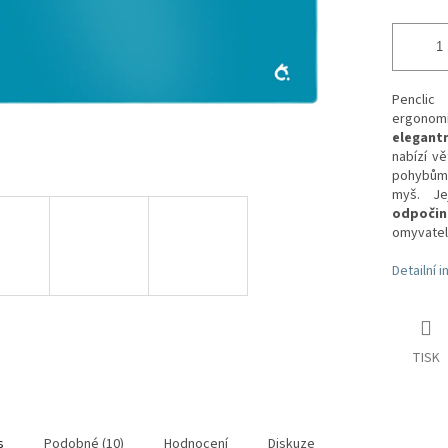
Penclic
ergonomi
elegant
nabízí v
pohybům,
myš. Je
odpočin
omyvateln
Detailní 
TISK
s
Podobné (10)
Hodnocení
Diskuze