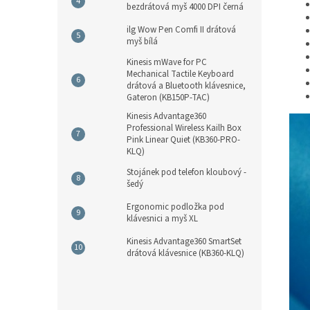
bezdrátová myš 4000 DPI černá
ilg Wow Pen Comfi II drátová
myš bílá
Kinesis mWave for PC
Mechanical Tactile Keyboard
drátová a Bluetooth klávesnice,
Gateron (KB150P-TAC)
Kinesis Advantage360
Professional Wireless Kailh Box
Pink Linear Quiet (KB360-PRO-
KLQ)
Stojánek pod telefon kloubový -
šedý
Ergonomic podložka pod
klávesnici a myš XL
Kinesis Advantage360 SmartSet
drátová klávesnice (KB360-KLQ)