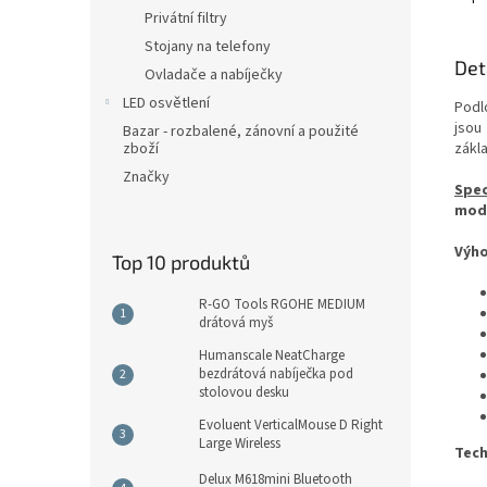
Privátní filtry
Stojany na telefony
Det
Ovladače a nabíječky
LED osvětlení
Podl
jsou
Bazar - rozbalené, zánovní a použité
zboží
zákl
Značky
Spec
modr
Výho
Top 10 produktů
R-GO Tools RGOHE MEDIUM
drátová myš
Humanscale NeatCharge
bezdrátová nabíječka pod
stolovou desku
Evoluent VerticalMouse D Right
Large Wireless
Tech
Delux M618mini Bluetooth