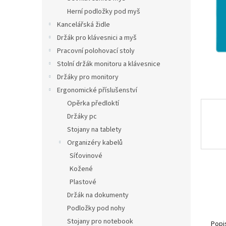
n
Herní podložky pod myš
e
Kancelářská židle
l
Držák pro klávesnici a myš
Pracovní polohovací stoly
Stolní držák monitoru a klávesnice
Držáky pro monitory
Ergonomické příslušenství
Opěrka předloktí
Držáky pc
Stojany na tablety
Organizéry kabelů
Síťovinové
Kožené
Plastové
Držák na dokumenty
Podložky pod nohy
Stojany pro notebook
Popi