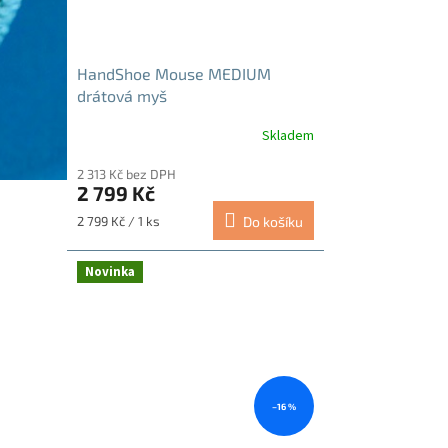
HandShoe Mouse MEDIUM
drátová myš
Skladem
Průměrné
hodnocení
2 313 Kč bez DPH
produktu
2 799 Kč
je
5,0
Měrná
2 799 Kč / 1 ks
Do košíku
z
cena:
5
hvězdiček.
Novinka
–16 %