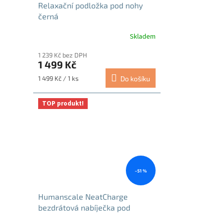
Relaxační podložka pod nohy
černá
Skladem
1 239 Kč bez DPH
1 499 Kč
Měrná
1 499 Kč / 1 ks
Do košíku
cena:
TOP produkt!
–51 %
Humanscale NeatCharge
bezdrátová nabíječka pod
stolovou desku