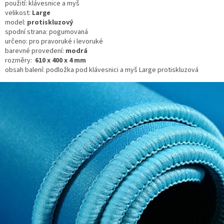
použití: klávesnice a myš
velikost:
Large
model:
protiskluzový
spodní strana: pogumovaná
určeno: pro pravoruké i levoruké
barevné provedení:
modrá
rozměry:
610 x 400 x 4 mm
obsah balení: podložka pod klávesnici a myš Large protiskluzová