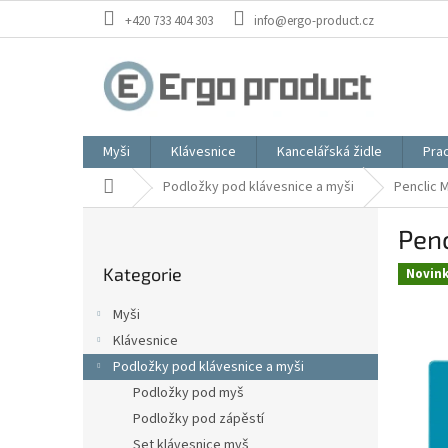
Přejít
+420 733 404 303
info@ergo-product.cz
na
obsah
Myši
Klávesnice
Kancelářská židle
Prac
Domů
Podložky pod klávesnice a myši
Penclic 
P
Penc
o
Přeskočit
s
Kategorie
kategorie
Novin
t
r
Myši
a
Klávesnice
n
Podložky pod klávesnice a myši
n
í
Podložky pod myš
p
Podložky pod zápěstí
a
Set klávesnice myš