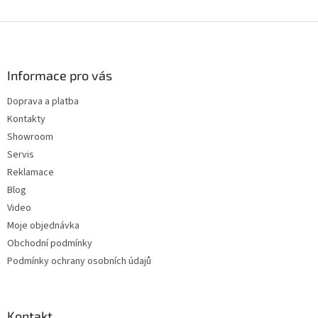
v
l
Z
á
á
d
p
a
a
Informace pro vás
c
t
í
Doprava a platba
í
p
Kontakty
r
v
Showroom
k
Servis
y
Reklamace
v
ý
Blog
p
Video
i
Moje objednávka
s
u
Obchodní podmínky
Podmínky ochrany osobních údajů
Kontakt