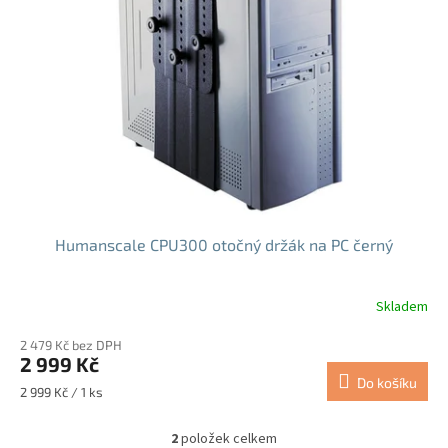
Humanscale CPU300 otočný držák na PC černý
Skladem
2 479 Kč bez DPH
2 999 Kč
Do košíku
Měrná
2 999 Kč / 1 ks
cena:
2
položek celkem
O