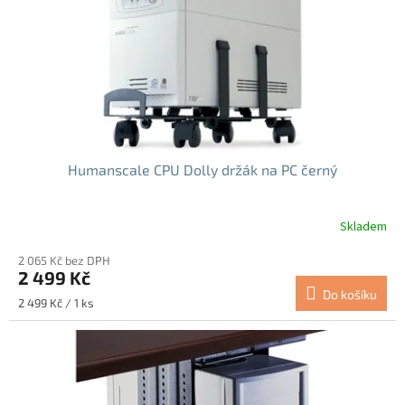
o
d
u
k
t
ů
Humanscale CPU Dolly držák na PC černý
Skladem
2 065 Kč bez DPH
2 499 Kč
Do košíku
Měrná
2 499 Kč / 1 ks
cena: