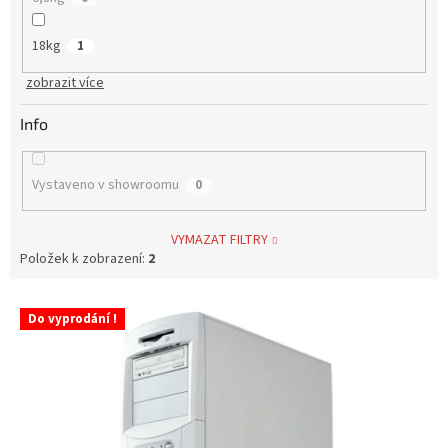
18kg
1
zobrazit více
Info
Vystaveno v showroomu
0
VYMAZAT FILTRY
Položek k zobrazení:
2
V
Do vyprodání !
ý
p
i
s
p
r