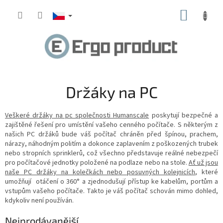
Přejít
NÁKUP
na
obsah
KOŠÍK
Držáky na PC
Veškeré držáky na pc společnosti Humanscale
poskytují bezpečné a
zajištěné řešení pro umístění vašeho cenného počítače. S některým z
našich PC držáků bude váš počítač chráněn před špínou, prachem,
nárazy, náhodným politím a dokonce zaplavením z poškozených trubek
nebo stropních sprinklerů, což všechno představuje reálné nebezpečí
pro počítačové jednotky položené na podlaze nebo na stole.
Ať už jsou
naše PC držáky na kolečkách nebo posuvných kolejnicích
, které
umožňují otáčení o 360° a zjednodušují přístup ke kabelům, portům a
vstupům vašeho počítače. Takto je váš počítač schován mimo dohled,
kdykoliv není používán.
Nejprodávanější