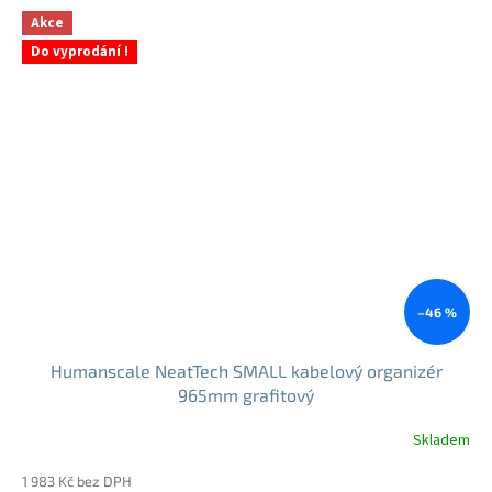
5
Akce
hvězdiček.
Do vyprodání !
–46 %
Humanscale NeatTech SMALL kabelový organizér
965mm grafitový
Skladem
Průměrné
hodnocení
1 983 Kč bez DPH
produktu