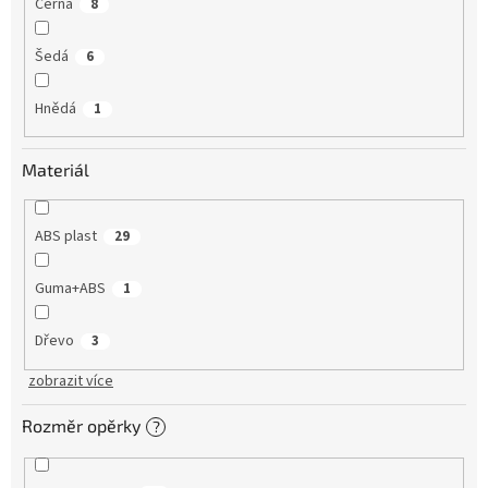
Černá
8
Šedá
6
Hnědá
1
Materiál
ABS plast
29
Guma+ABS
1
Dřevo
3
zobrazit více
Rozměr opěrky
?