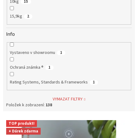
10kg
15
15,9kg
2
Info
Vystaveno v showroomu
1
Ochraná známka ®
1
Rating Systems, Standards & Frameworks
1
VYMAZAT FILTRY
Položek k zobrazení:
138
V
TOP produkt!
ý
+ Dárek zdarma
p