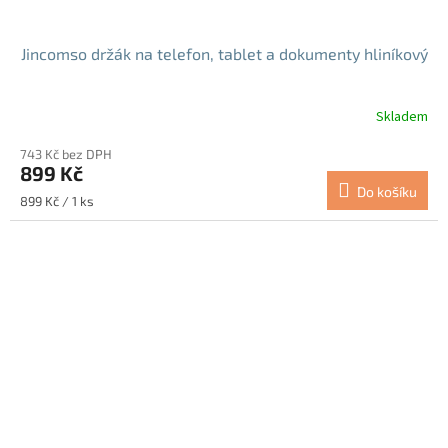
Jincomso držák na telefon, tablet a dokumenty hliníkový
Skladem
Průměrné
hodnocení
743 Kč bez DPH
produktu
899 Kč
je
Do košíku
5,0
Měrná
899 Kč / 1 ks
z
cena:
5
hvězdiček.