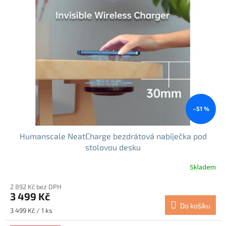
i
s
p
r
o
d
u
k
t
ů
–51 %
Humanscale NeatCharge bezdrátová nabíječka pod
stolovou desku
Skladem
2 892 Kč bez DPH
3 499 Kč
Do košíku
Měrná
3 499 Kč / 1 ks
cena: