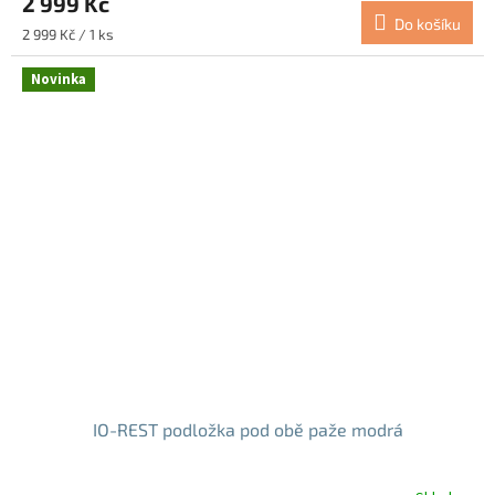
2 999 Kč
Do košíku
Měrná
2 999 Kč / 1 ks
cena:
Novinka
IO-REST podložka pod obě paže modrá