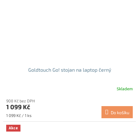
Goldtouch Go! stojan na laptop černý
Skladem
908 Kč bez DPH
1 099 Kč
Do košíku
Měrná
1 099 Kč / 1 ks
cena:
Akce