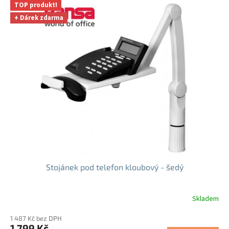
TOP produkt!
+ Dárek zdarma
Stojánek pod telefon kloubový - šedý
Skladem
Průměrné
hodnocení
1 487 Kč bez DPH
produktu
1 799 Kč