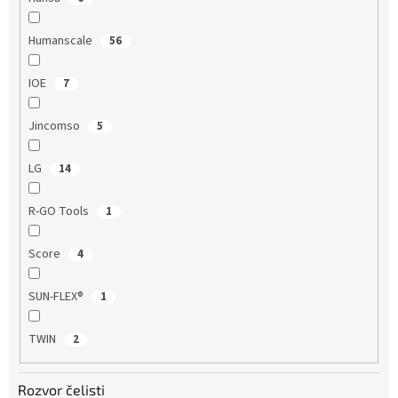
Humanscale
56
IOE
7
Jincomso
5
LG
14
R-GO Tools
1
Score
4
SUN-FLEX®
1
TWIN
2
Rozvor čelisti