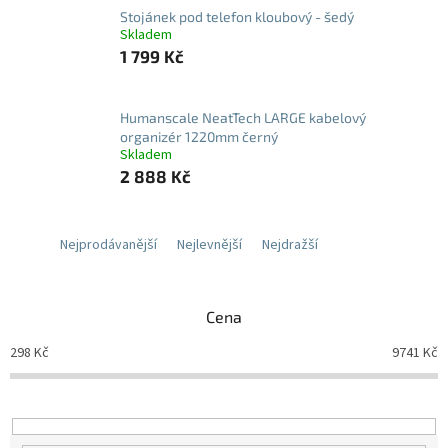
Stojánek pod telefon kloubový - šedý
Skladem
1 799 Kč
Humanscale NeatTech LARGE kabelový
organizér 1220mm černý
Skladem
2 888 Kč
Nejprodávanější
Nejlevnější
Nejdražší
Cena
298
Kč
9741
Kč