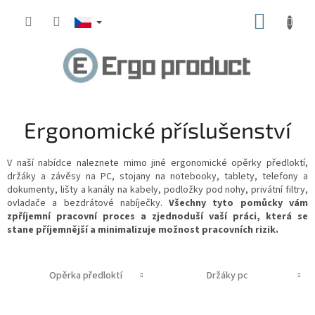
Přejít
NÁKUP
na
obsah
KOŠÍK
Ergonomické příslušenství
V naší nabídce naleznete mimo jiné ergonomické opěrky předloktí,
držáky a závěsy na PC, stojany na notebooky, tablety, telefony a
dokumenty, lišty a kanály na kabely, podložky pod nohy, privátní filtry,
ovladače a bezdrátové nabíječky.
Všechny tyto pomůcky vám
zpříjemní pracovní proces a zjednoduší vaší práci, která se
stane příjemnější a minimalizuje možnost pracovních rizik.
Opěrka předloktí
Držáky pc