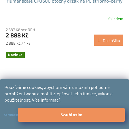
Humanscale CPU600 otočný držák na PC stříbrno-černý
Skladem
2 387 Kč bez DPH
2 888 Kč
Do košíku
Měrná
2 888 Kč / 1 ks
cena:
Novinka
Používáme cookies, abychom vám umožnili pohodlné
prohlížení webu a mohli zlepšovat jeho funkce, výkon a
použitelnost.
Více informací
.
Souhlasím
Odmítnout