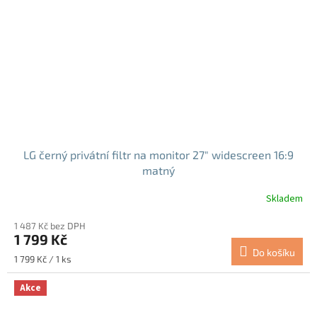
LG černý privátní filtr na monitor 27" widescreen 16:9
matný
Skladem
1 487 Kč bez DPH
1 799 Kč
Do košíku
Měrná
1 799 Kč / 1 ks
cena:
Akce