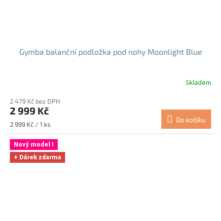
Gymba balanční podložka pod nohy Moonlight Blue
Skladem
2 479 Kč bez DPH
2 999 Kč
Do košíku
Měrná
2 999 Kč / 1 ks
cena:
Nový model !
+ Dárek zdarma