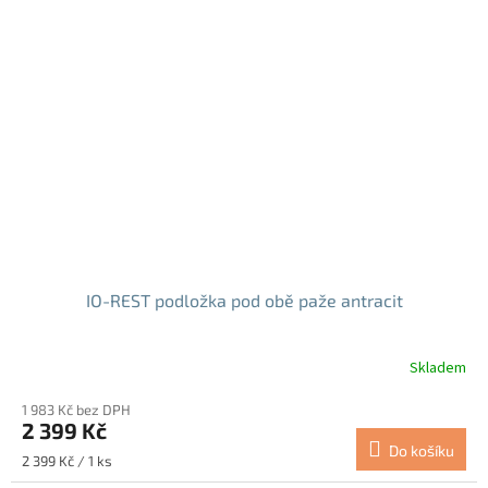
IO-REST podložka pod obě paže antracit
Skladem
1 983 Kč bez DPH
2 399 Kč
Do košíku
Měrná
2 399 Kč / 1 ks
cena: