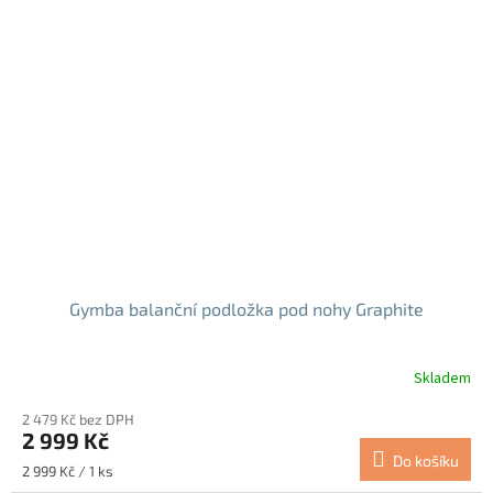
Gymba balanční podložka pod nohy Graphite
Skladem
Průměrné
hodnocení
2 479 Kč bez DPH
produktu
2 999 Kč
je
Do košíku
5,0
Měrná
2 999 Kč / 1 ks
z
cena: