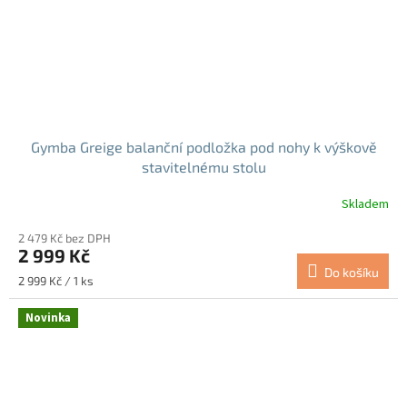
Gymba Greige balanční podložka pod nohy k výškově
stavitelnému stolu
Skladem
Průměrné
hodnocení
2 479 Kč bez DPH
produktu
2 999 Kč
je
Do košíku
5,0
Měrná
2 999 Kč / 1 ks
z
cena:
5
Novinka
hvězdiček.