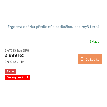
Ergorest opěrka předloktí s podložkou pod myš černá
Skladem
2 479 Kč bez DPH
2 999 Kč
Do košíku
Měrná
2 999 Kč / 1 ks
cena:
Akce
Do vyprodání !