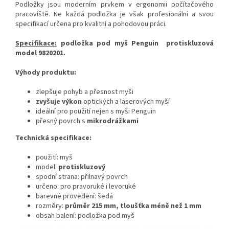
Podložky jsou moderním prvkem v ergonomii počítačového
pracoviště. Ne každá podložka je však profesionální a svou
specifikací určena pro kvalitní a pohodovou práci.
Specifikace:
podložka pod myš Penguin protiskluzová
model 9820201.
Výhody produktu:
zlepšuje pohyb a přesnost myši
zvyšuje výkon
optických a laserových myší
ideální pro použití nejen s myši Penguin
přesný povrch s
mikrodrážkami
Technická specifikace:
použití: myš
model:
protiskluzový
spodní strana: přilnavý povrch
určeno: pro pravoruké i levoruké
barevné provedení: šedá
rozměry:
průměr 215 mm, tloušťka méně než 1 mm
obsah balení: podložka pod myš