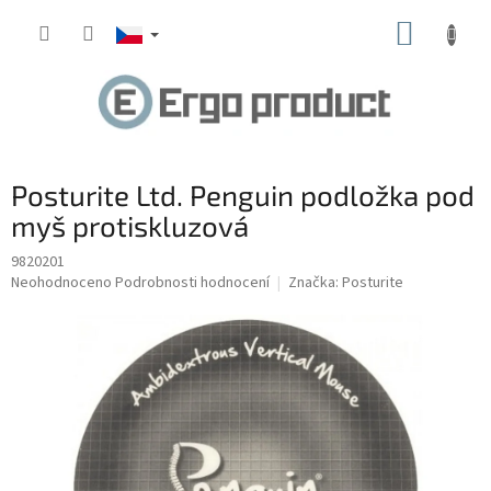
Přejít
NÁKUP
na
obsah
KOŠÍK
Posturite Ltd. Penguin podložka pod
myš protiskluzová
9820201
Průměrné
Neohodnoceno
Podrobnosti hodnocení
Značka:
Posturite
hodnocení
produktu
je
0,0
z
5
hvězdiček.