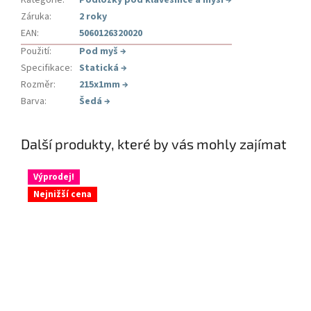
Záruka
:
2 roky
EAN
:
5060126320020
Použití
:
Pod myš
→
Specifikace
:
Statická
→
Rozměr
:
215x1mm
→
Barva
:
Šedá
→
Další produkty, které by vás mohly zajímat
Výprodej!
Nejnižší cena