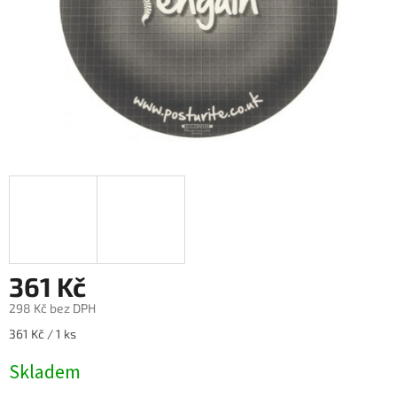
361 Kč
298 Kč bez DPH
Měrná
361 Kč / 1 ks
cena:
Skladem