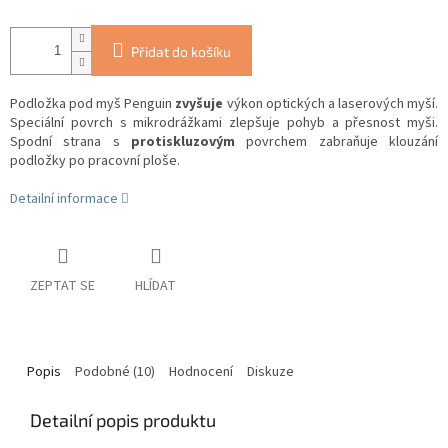
Přidat do košíku
Podložka pod myš Penguin
zvyšuje
výkon optických a laserových myší.
Speciální povrch s mikrodrážkami
zlepšuje pohyb a přesnost myši.
Spodní strana s
protiskluzovým
povrchem zabraňuje klouzání
podložky po pracovní ploše.
Detailní informace
ZEPTAT SE
HLÍDAT
Popis
Podobné (10)
Hodnocení
Diskuze
Detailní popis produktu