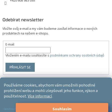
+420 608 983 095
Odebírat newsletter
Vložte svůj e-mail a my vám budeme zasílat informace o nových
produktech na našem e-shopu.
E-mail
Vložením e-mailu souhlasíte s
podmínkami ochrany osobních údajů
PŘIHLÁSIT SE
Používáme cookies, abychom vám umožnili pohodlné
Vytvořil Shoptet
prohlížení webu a mohli zlepšovat jeho funkce, výkon a
použitelnost.
Více informací
.
Copyright 2026
Ergo-product
. Všechna práva vyhrazena.
Upravit
Souhlasím
nastavení cookies
Odmítnout