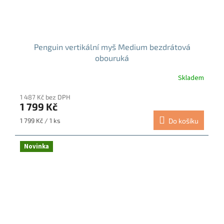
Penguin vertikální myš Medium bezdrátová
obouruká
Skladem
Průměrné
hodnocení
1 487 Kč bez DPH
produktu
1 799 Kč
je
4,8
Měrná
1 799 Kč / 1 ks
Do košíku
z
cena:
5
hvězdiček.
Novinka