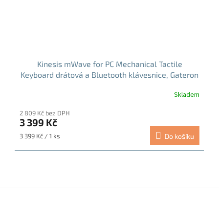
Kinesis mWave for PC Mechanical Tactile
Keyboard drátová a Bluetooth klávesnice, Gateron
(KB150P-TAC)
Skladem
Průměrné
hodnocení
2 809 Kč bez DPH
produktu
3 399 Kč
je
4,5
Měrná
3 399 Kč / 1 ks
Do košíku
z
cena:
5
hvězdiček.
Z
á
p