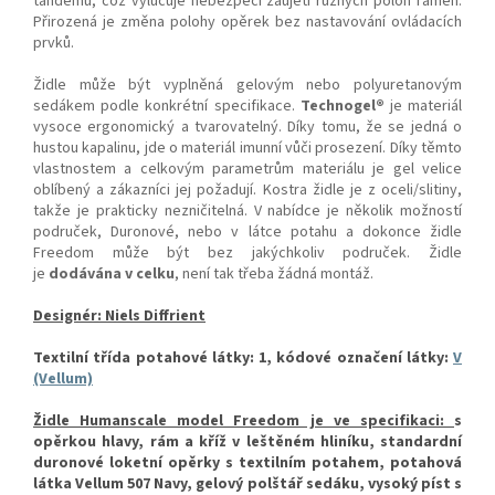
tandemu, což vylučuje nebezpečí zaujetí různých poloh ramen.
Přirozená je změna polohy opěrek bez nastavování ovládacích
prvků.
Židle může být vyplněná gelovým nebo polyuretanovým
sedákem podle konkrétní specifikace.
Technogel®
je materiál
vysoce ergonomický a tvarovatelný. Díky tomu, že se jedná o
hustou kapalinu, jde o materiál imunní vůči prosezení. Díky těmto
vlastnostem a celkovým parametrům materiálu je gel velice
oblíbený a zákazníci jej požadují. Kostra židle je z oceli/slitiny,
takže je prakticky nezničitelná. V nabídce je několik možností
područek, Duronové, nebo v látce potahu a dokonce židle
Freedom může být bez jakýchkoliv područek. Židle
je
dodávána v celku
, není tak třeba žádná montáž.
Designér: Niels Diffrient
Textilní třída potahové látky: 1, kódové označení látky:
V
(Vellum)
Židle Humanscale model Freedom je ve specifikaci:
s
opěrkou hlavy, rám a kříž v leštěném hliníku, standardní
duronové loketní opěrky s textilním potahem, potahová
látka Vellum 507 Navy, gelový polštář sedáku, vysoký píst s