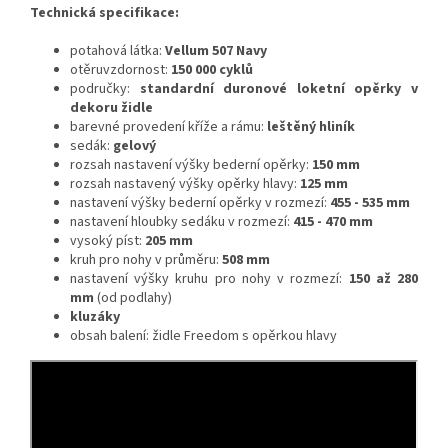
Technická specifikace:
potahová látka:
Vellum 507 Navy
otěruvzdornost:
150 000 cyklů
područky:
standardní duronové loketní opěrky v
dekoru židle
barevné provedení kříže a rámu:
leštěný hliník
sedák:
gelový
rozsah nastavení výšky bederní opěrky:
150 mm
rozsah nastavený výšky opěrky hlavy:
125 mm
nastavení výšky bederní opěrky v rozmezí:
455 - 535 mm
nastavení hloubky sedáku v rozmezí:
415 - 470 mm
vysoký píst:
205 mm
kruh pro nohy v průměru:
508 mm
nastavení výšky kruhu pro nohy v rozmezí:
150 až 280
mm
(od podlahy)
kluzáky
obsah balení: židle Freedom s opěrkou hlavy