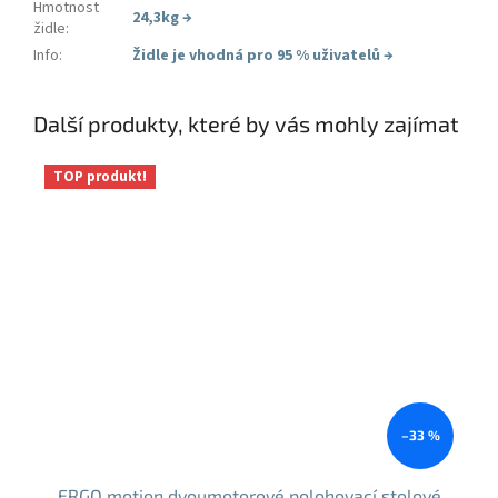
Hmotnost
24,3kg
→
židle
:
Info
:
Židle je vhodná pro 95 % uživatelů
→
Další produkty, které by vás mohly zajímat
TOP produkt!
–33 %
ERGO motion dvoumotorové polohovací stolové