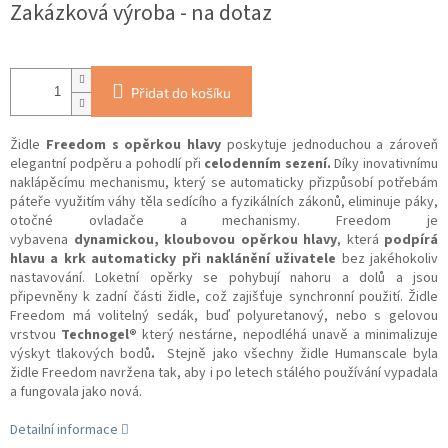
Zakázková výroba - na dotaz
Přidat do košíku
Židle
Freedom s opěrkou hlavy
poskytuje jednoduchou a zároveň
elegantní podpěru a pohodlí při
celodenním sezení.
Díky inovativnímu
naklápěcímu mechanismu, který se automaticky přizpůsobí potřebám
páteře využitím váhy těla sedícího a fyzikálních zákonů, eliminuje páky,
otočné ovladače a mechanismy. Freedom je
vybavena
dynamickou,
kloubovou opěrkou hlavy
, která
podpírá
hlavu a krk automaticky při naklánění uživatele
bez jakéhokoliv
nastavování. Loketní opěrky se pohybují nahoru a dolů a jsou
připevněny k zadní části židle, což zajišťuje synchronní použití. Židle
Freedom má volitelný sedák, buď polyuretanový, nebo s gelovou
vrstvou
Technogel®
který nestárne, nepodléhá unavě a minimalizuje
výskyt tlakových bodů
.
Stejně jako všechny židle Humanscale byla
židle Freedom navržena tak, aby i po letech stálého používání vypadala
a fungovala jako nová.
Detailní informace