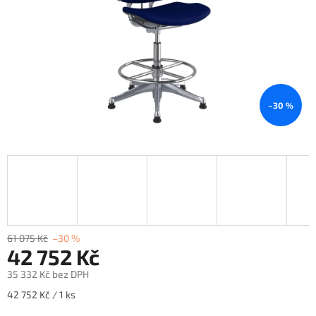
–30 %
61 075 Kč
–30 %
42 752 Kč
35 332 Kč bez DPH
Měrná
42 752 Kč / 1 ks
cena: