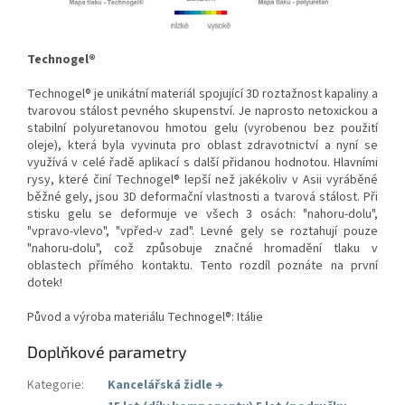
Technogel®
Technogel® je unikátní materiál spojující 3D roztažnost kapaliny a
tvarovou stálost pevného skupenství. Je naprosto netoxickou a
stabilní polyuretanovou hmotou gelu (vyrobenou bez použití
oleje), která byla vyvinuta pro oblast zdravotnictví a nyní se
využívá v celé řadě aplikací s další přidanou hodnotou. Hlavními
rysy, které činí Technogel® lepší než jakékoliv v Asii vyráběné
běžné gely, jsou 3D deformační vlastnosti a tvarová stálost. Při
stisku gelu se deformuje ve všech 3 osách: "nahoru-dolu",
"vpravo-vlevo", "vpřed-v zad". Levné gely se roztahují pouze
"nahoru-dolu", což způsobuje značné hromadění tlaku v
oblastech přímého kontaktu. Tento rozdíl poznáte na první
dotek!
Původ a výroba materiálu Technogel®: Itálie
Doplňkové parametry
Kategorie
:
Kancelářská židle
→