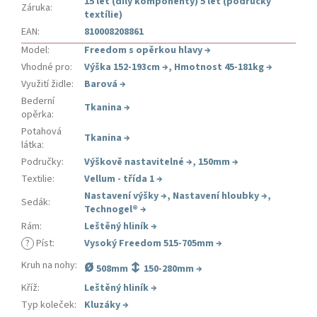
15 let (díly komponenty) 5 let (područky
Záruka
:
textílie)
EAN
:
810008208861
Model
:
Freedom s opěrkou hlavy
→
Vhodné pro
:
Výška 152-193cm
→
,
Hmotnost 45-181kg
→
Využití židle
:
Barová
→
Bederní
Tkanina
→
opěrka
:
Potahová
Tkanina
→
látka
:
Područky
:
Výškově nastavitelné
→
,
150mm
→
Textilie
:
Vellum - třída 1
→
Nastavení výšky
→
,
Nastavení hloubky
→
,
Sedák
:
Technogel®
→
Rám
:
Leštěný hliník
→
?
Píst
:
Vysoký Freedom 515-705mm
→
ø
↕
Kruh na nohy
:
508mm
150-280mm →
Kříž
:
Leštěný hliník
→
Typ koleček
:
Kluzáky
→