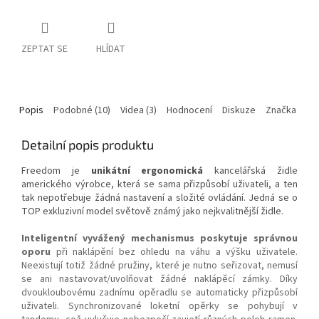
ZEPTAT SE
HLÍDAT
Popis
Podobné (10)
Videa (3)
Hodnocení
Diskuze
Značka
Detailní popis produktu
Freedom je
unikátní ergonomická
kancelářská židle
amerického výrobce, která se sama přizpůsobí uživateli, a ten
tak nepotřebuje žádná nastavení a složité ovládání. Jedná se o
TOP exkluzivní model světově známý jako nejkvalitnější židle.
Inteligentní vyvážený mechanismus poskytuje správnou
oporu
při naklápění bez ohledu na váhu a výšku uživatele.
Neexistují totiž žádné pružiny, které je nutno seřizovat, nemusí
se ani nastavovat/uvolňovat žádné naklápěcí zámky. Díky
dvoukloubovému zadnímu opěradlu se automaticky přizpůsobí
uživateli. Synchronizované loketní opěrky se pohybují v