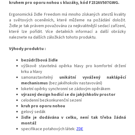
kruhem pro oporu nohou s kluzáky, kód F232AV507GWG.
Ergonomická židle Freedom má mnoho získaných atestů kvality
a světových oceněních, které můžeme na požádání doložit.
Židle je tak právem považována za nejkvalitnější sedací zařízení,
které lze pořídit. Více detailních informací a další obrázky
naleznete na dalších záložkách tohoto produktu.
Výhody produktu :
bezúdržbová židle
výškově stavitelná opěrka hlavy pro komfortní držení
krku a hlavy
samonastavitelný
unikátní vyvážený naklápěcí
mechanismus
(bez jakéhokoliv nastavování)
loketní opěrky synchronní se zádovým opěrákem
výrazný design hodící se do jakýchkoliv prostor
celodenní
bezkonkurenční sezení
kruh pro oporu nohou
gelový sedák
židle je dodávána v celku, není tak třeba žádná
montáž
specifikace potahových látek:
ZDE