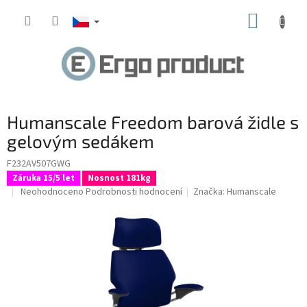
Přejít
NÁKUP
na
obsah
KOŠÍK
Humanscale Freedom barová židle s
gelovým sedákem
F232AV507GWG
Záruka 15/5 let
Nosnost 181kg
Průměrné
Neohodnoceno
Podrobnosti hodnocení
Značka:
Humanscale
hodnocení
produktu
je
0,0
z
5
hvězdiček.