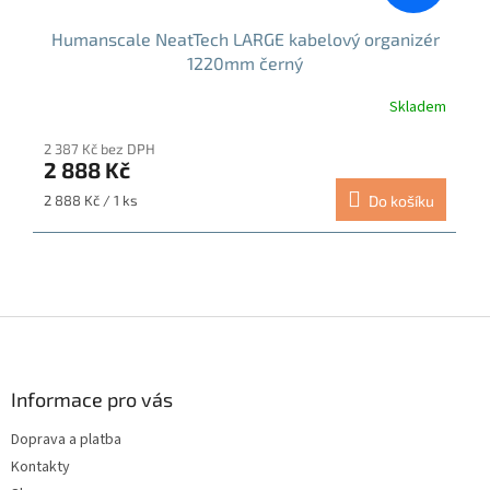
Humanscale NeatTech LARGE kabelový organizér
1220mm černý
Skladem
Průměrné
hodnocení
2 387 Kč bez DPH
produktu
2 888 Kč
je
5,0
Měrná
2 888 Kč / 1 ks
Do košíku
z
cena:
5
hvězdiček.
Z
á
p
a
Informace pro vás
t
Doprava a platba
í
Kontakty