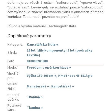
deformuje ve všech 3 osách: "nahoru-dolu", "vpravo-vlevo",
"vpřed-v zad". Levné gely se roztahují pouze "nahoru-dolu",
což způsobuje značné hromadění tlaku v oblastech přímého
kontaktu. Tento rozdíl poznáte na první dotek!
Původ a výroba materiálu Technogel®: Itálie
Doplňkové parametry
Kategorie
:
Kancelářská židle
→
15 let (díly komponenty) 5 let (područky
Záruka
:
textílie)
EAN
:
810008205808
Model
:
Freedom s opěrkou hlavy
→
Vhodné
Výška 152-193cm
→
,
Hmotnost 45-181kg
→
pro
:
Využití
Manažerské
→
,
Kancelářská
→
židle
:
Bederní
Tkanina
→
opěrka
:
Potahová
Tkanina
→
látka
: