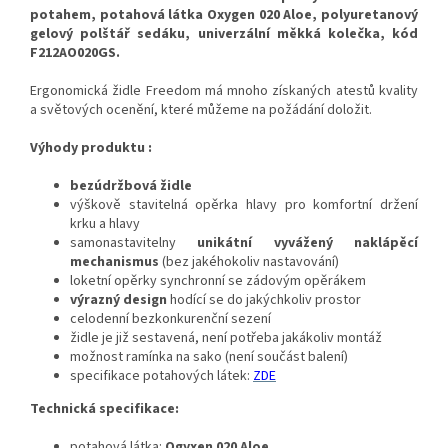
potahem, potahová látka Oxygen 020 Aloe, polyuretanový
gelový polštář sedáku, univerzální měkká kolečka, kód
F212AO020GS.
Ergonomická židle Freedom má mnoho získaných atestů kvality
a světových ocenění, které můžeme na požádání doložit.
Výhody produktu :
bezúdržbová židle
výškově stavitelná opěrka hlavy pro komfortní držení
krku a hlavy
samonastavitelny
unikátní vyvážený naklápěcí
mechanismus
(bez jakéhokoliv nastavování)
loketní opěrky synchronní se zádovým opěrákem
výrazný design
hodící se do jakýchkoliv prostor
celodenní bezkonkurenční sezení
židle je již sestavená, není potřeba jakákoliv montáž
možnost ramínka na sako (není součást balení)
specifikace potahových látek:
ZDE
Technická specifikace:
potahová látka:
Ogyxen 020 Aloe