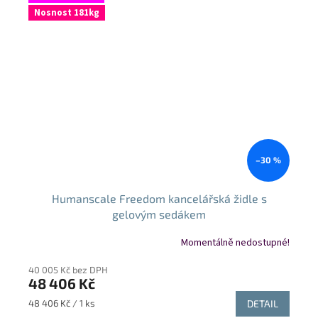
Nosnost 181kg
–30 %
Humanscale Freedom kancelářská židle s
gelovým sedákem
Momentálně nedostupné!
40 005 Kč bez DPH
48 406 Kč
Měrná
48 406 Kč / 1 ks
DETAIL
cena: