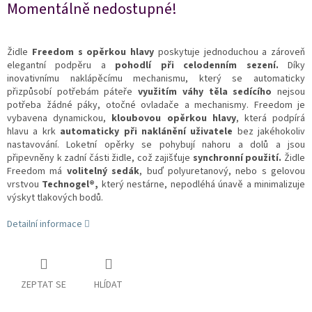
Momentálně nedostupné!
Židle
Freedom s opěrkou hlavy
poskytuje jednoduchou a zároveň
elegantní podpěru a
pohodlí při celodenním sezení.
Díky
inovativnímu naklápěcímu mechanismu, který se automaticky
přizpůsobí potřebám páteře
využitím váhy těla sedícího
nejsou
potřeba žádné páky, otočné ovladače a mechanismy. Freedom je
vybavena dynamickou,
kloubovou opěrkou hlavy
, která podpírá
hlavu a krk
automaticky při naklánění uživatele
bez jakéhokoliv
nastavování. Loketní opěrky se pohybují nahoru a dolů a jsou
připevněny k zadní části židle, což zajišťuje
synchronní použití.
Židle
Freedom má
volitelný sedák
, buď polyuretanový, nebo s gelovou
vrstvou
Technogel®,
který nestárne, nepodléhá únavě a minimalizuje
výskyt tlakových bodů.
Detailní informace
ZEPTAT SE
HLÍDAT