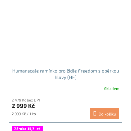
Humanscale ramínko pro židle Freedom s opěrkou
hlavy (HF)
Skladem
2 479 Kč bez DPH
2 999 Kč
Měrná
2 999 Kč / 1 ks
Do košíku
cena:
Záruka 15/5 let