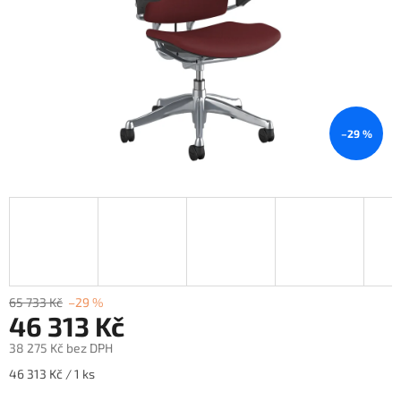
–29 %
65 733 Kč
–29 %
46 313 Kč
38 275 Kč bez DPH
Měrná
46 313 Kč / 1 ks
cena: