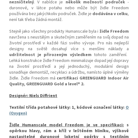
nezničitelný
. V nabídce je
několik možností područek
-
duronové, v látce potahu nebo může být židle Freedom
používána bez jakýchkoliv područek. Židle je
dodávána v celku
,
není tak třeba žádná montáž.
Stejně jako všechny produkty Humanscale byla i
židle Freedom
navržena s neustálým a skutečným zaměřením na svůj dopad na
životní prostředí v každé fázi svého vývoje. Pro nás nejlepší
designy na světě dosahují více s menšími náklady a
udržitelnost je přirozeným výsledkem
tohoto zaměření.
Lehká konstrukce židle Freedom minimalizuje dopad její dopravy
na životní prostředí a její jednoduchý, modulární design
usnadňuje demontáž, recyklaci a údržbu, namísto úplné výměny
židle. Židle Freedom má
certifikaci GREENGUARD Indoor Air
Quality, GREENGUARD Gold a level® 2.
Designér: Niels Diffrient
Textilní třída potahové látky: 1, kódové označení látky:
O
(Oxygen)
Židle Humanscale model Freedom je ve specifikaci:
s
opěrkou hlavy, rám a kříž v leštěném hliníku, výškově
nastavitelné duronové loketní opěrky s textilním