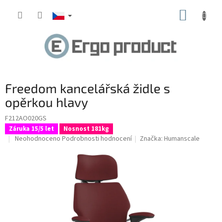
Přejít
NÁKUP
na
obsah
KOŠÍK
Freedom kancelářská židle s
opěrkou hlavy
F212AO020GS
Záruka 15/5 let
Nosnost 181kg
Průměrné
Neohodnoceno
Podrobnosti hodnocení
Značka:
Humanscale
hodnocení
produktu
je
0,0
z
5
hvězdiček.