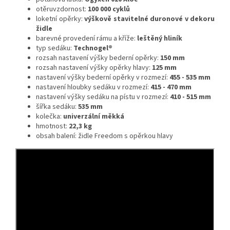
otěruvzdornost:
100 000 cyklů
loketní opěrky:
výškově stavitelné duronové v dekoru
židle
barevné provedení rámu a kříže:
leštěný hliník
typ sedáku:
Technogel®
rozsah nastavení výšky bederní opěrky:
150 mm
rozsah nastavení výšky opěrky hlavy:
125 mm
nastavení výšky bederní opěrky v rozmezí:
455 - 535 mm
nastavení hloubky sedáku v rozmezí:
415 - 470 mm
nastavení výšky sedáku na pístu v rozmezí:
410 - 515 mm
šířka sedáku:
535 mm
kolečka:
univerzální měkká
hmotnost:
22,3 kg
obsah balení: židle Freedom s opěrkou hlavy