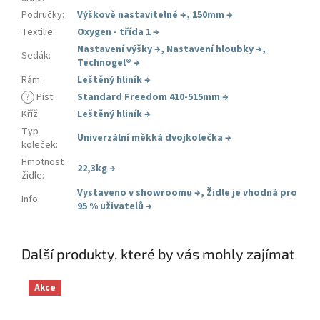
Područky
:
Výškově nastavitelné
→
,
150mm
→
Textilie
:
Oxygen - třída 1
→
Nastavení výšky
→
,
Nastavení hloubky
→
,
Sedák
:
Technogel®
→
Rám
:
Leštěný hliník
→
?
Píst
:
Standard Freedom 410-515mm
→
Kříž
:
Leštěný hliník
→
Typ
Univerzální měkká dvojkolečka
→
koleček
:
Hmotnost
22,3kg
→
židle
:
Vystaveno v showroomu
→
,
Židle je vhodná pro
Info
:
95 % uživatelů
→
Další produkty, které by vás mohly zajímat
Akce