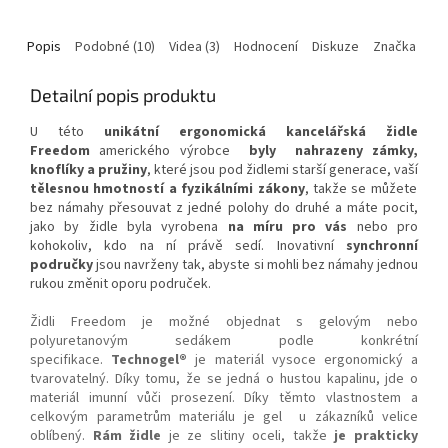
Popis
Podobné (10)
Videa (3)
Hodnocení
Diskuze
Značka
Detailní popis produktu
U této
unikátní ergonomická kancelářská židle
Freedom
amerického výrobce
byly
nahrazeny zámky,
knoflíky a pružiny
, které jsou pod židlemi starší generace, vaší
tělesnou hmotností a fyzikálními zákony
, takže se můžete
bez námahy přesouvat z jedné polohy do druhé a máte pocit,
jako by židle byla vyrobena
na míru pro vás
nebo pro
kohokoliv, kdo na ní právě sedí. Inovativní
synchronní
područky
jsou navrženy tak, abyste si mohli bez námahy jednou
rukou změnit oporu područek.
Židli Freedom je možné objednat s gelovým nebo
polyuretanovým sedákem podle konkrétní
specifikace.
Technogel®
je materiál vysoce ergonomický a
tvarovatelný. Díky tomu, že se jedná o hustou kapalinu, jde o
materiál imunní vůči prosezení. Díky těmto vlastnostem a
celkovým parametrům materiálu je gel u zákazníků velice
oblíbený.
Rám židle
je ze slitiny oceli, takže
je prakticky