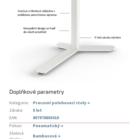
Doplňkové parametry
Kategorie
:
Pracovní polohovací stoly
→
Záruka
:
5 let
EAN
:
807978803010
Pohon
:
Pneumatický
→
Stolová
Bambusová
→