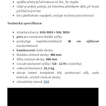
spálíte přebytečné kalorie už tím, že stojíte
stání je jediný pohyb, ke kterému přimějete děti, při hraní
počítačových her
bez jakéhokoliv napájení, snižuje možnou poruchovost
Technická specifikace:
struktura barvy:
bílá 9010 = RAL 9010
píst
pro nastavení ideální výšky
poskytuje nepřekonatelných
46 cm výškové
nastavitelnosti
bambusová
stolní deska
hloubka stolové desky:
406 mm
šířka stolové desky:
686 mm
rozsah nastavení výšky
: 718 - 1179
(s kolečky)
celková hmotnost:
19,1 kg
obsah balení: kompletní bílý polohovací stůl, sada
koleček, včetně stolové desky
uživatelský návod:
ZDE