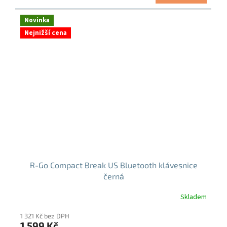
z
cena:
5
hvězdiček.
Novinka
Nejnižší cena
R-Go Compact Break US Bluetooth klávesnice
černá
Skladem
1 321 Kč bez DPH
1 599 Kč