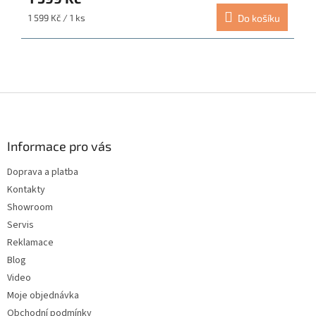
Měrná
1 599 Kč / 1 ks
Do košíku
cena:
Z
á
p
a
Informace pro vás
t
Doprava a platba
í
Kontakty
Showroom
Servis
Reklamace
Blog
Video
Moje objednávka
Obchodní podmínky