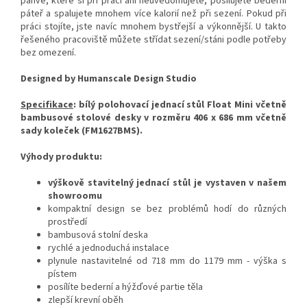
pánve, které si při práci ani neuvědomujete, posilujete bederní
páteř a spalujete mnohem více kalorií než při sezení. Pokud při
práci stojíte, jste navíc mnohem bystřejší a výkonnější. U takto
řešeného pracoviště můžete střídat sezení/stáni podle potřeby
bez omezení.
Designed by Humanscale Design Studio
Specifikace
: bílý polohovací jednací stůl
Float Mini včetně
bambusové stolové desky v rozměru 406 x 686 mm včetně
sady koleček (
FM1627BMS)
.
Výhody produktu:
výškově stavitelný jednací stůl
je vystaven v našem
showroomu
kompaktní design se bez problémů hodí do různých
prostředí
bambusová stolní deska
rychlé a jednoduchá instalace
plynule nastavitelné od 718 mm do 1179 mm - výška s
pístem
posílíte bederní a hýžďové partie těla
zlepší krevní oběh