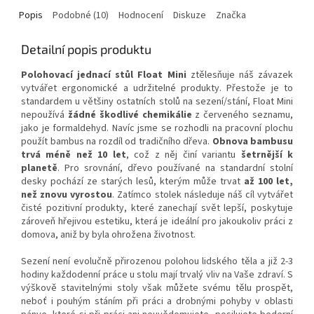
Popis
Podobné (10)
Hodnocení
Diskuze
Značka
Detailní popis produktu
P
olohovací jednací stůl Float Mini
ztělesňuje náš závazek
vytvářet ergonomické a udržitelné produkty. Přestože je to
standardem u většiny ostatních stolů na sezení/stání, Float Mini
nepoužívá
žádné škodlivé chemikálie
z červeného seznamu,
jako je formaldehyd. Navíc jsme se rozhodli na pracovní plochu
použít bambus na rozdíl od tradičního dřeva.
Obnova bambusu
trvá méně než 10 let
, což z něj činí variantu
šetrnější k
planetě
. Pro srovnání, dřevo používané na standardní stolní
desky pochází ze starých lesů, kterým může trvat
až 100 let,
než znovu vyrostou
. Zatímco stolek následuje náš cíl vytvářet
čisté pozitivní produkty, které zanechají svět lepší, poskytuje
zároveň hřejivou estetiku, která je ideální pro jakoukoliv práci z
domova, aniž by byla ohrožena životnost.
Sezení není evolučně přirozenou polohou lidského těla a již 2-3
hodiny každodenní práce u stolu mají trvalý vliv na Vaše zdraví. S
výškově stavitelnými stoly však můžete svému tělu prospět,
neboť i pouhým stáním při práci a drobnými pohyby v oblasti