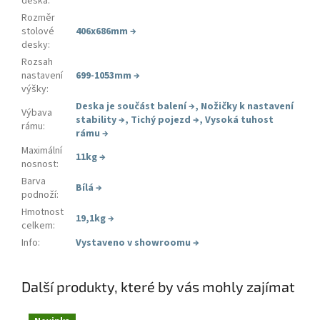
deska
:
Rozměr
stolové
406x686mm
→
desky
:
Rozsah
nastavení
699-1053mm
→
výšky
:
Deska je součást balení
→
,
Nožičky k nastavení
Výbava
stability
→
,
Tichý pojezd
→
,
Vysoká tuhost
rámu
:
rámu
→
Maximální
11kg
→
nosnost
:
Barva
Bílá
→
podnoží
:
Hmotnost
19,1kg
→
celkem
:
Info
:
Vystaveno v showroomu
→
Další produkty, které by vás mohly zajímat