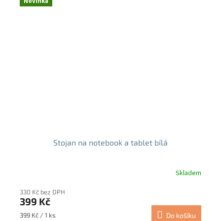
Novinka
Stojan na notebook a tablet bílá
Skladem
Průměrné
hodnocení
330 Kč bez DPH
produktu
399 Kč
je
5,0
Měrná
399 Kč / 1 ks
Do košíku