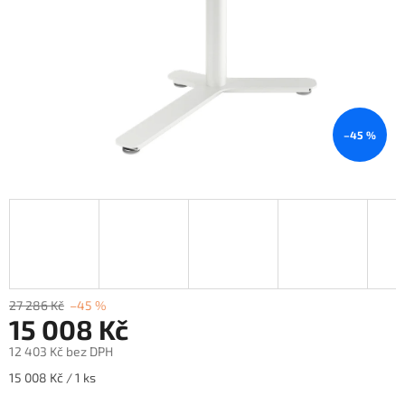
–45 %
27 286 Kč
–45 %
15 008 Kč
12 403 Kč bez DPH
Měrná
15 008 Kč / 1 ks
cena: