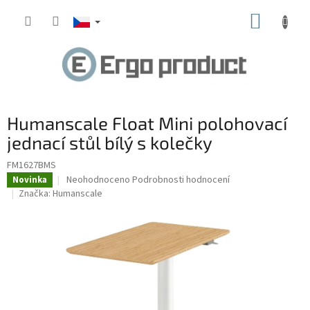
Přejít
NÁKUP
na
obsah
KOŠÍK
Humanscale Float Mini polohovací
jednací stůl bílý s kolečky
FM1627BMS
Průměrné
Neohodnoceno
Podrobnosti hodnocení
Novinka
hodnocení
Značka:
Humanscale
produktu
je
0,0
z
5
hvězdiček.