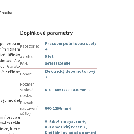
Značka
Doplňkové parametry
po většinu
Pracovní polohovací stoly
Kategorie
:
ním rizikem
→
ivé účinky
Záruka
:
5 let
dietou. Ale
EAN
:
807978803054
ou. A proto
Elektrický dvoumotorový
lně
střídat
Pohon
:
→
Rozměr
stolové
610-760x1220-1830mm
→
desky
:
ový, model
Rozsah
nastavení
600-1250mm
→
výšky
:
nní práce u
Antikolizní systém
→
,
e svému tělu
Automatický reset
→
,
ánve
, které
Digitální ovladač s pamětí