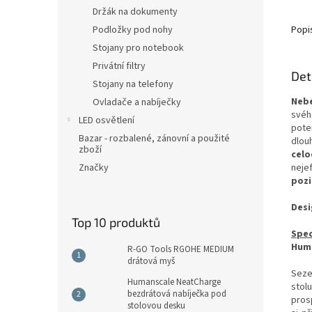
Držák na dokumenty
Podložky pod nohy
Popi
Stojany pro notebook
Privátní filtry
Det
Stojany na telefony
Neb
Ovladače a nabíječky
svéh
LED osvětlení
pote
Bazar - rozbalené, zánovní a použité
dlou
zboží
celo
Značky
neje
pozi
Desi
Top 10 produktů
Spec
Huma
R-GO Tools RGOHE MEDIUM
drátová myš
Seze
Humanscale NeatCharge
stol
bezdrátová nabíječka pod
pros
stolovou desku