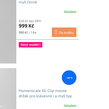
myš černá
Skladem
Průměrné
hodnocení
826 Kč bez DPH
produktu
999 Kč
je
5,0
Měrná
999 Kč / 1 ks
Do košíku
z
cena:
5
hvězdiček.
Nový model !
–40 %
Humanscale 6G Clip mouse
držák pro klávesnici a myš typ
950 černá
Skladem
Průměrné