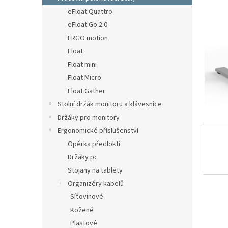
n
eFloat Quattro
e
eFloat Go 2.0
l
ERGO motion
Float
Float mini
Float Micro
Float Gather
Stolní držák monitoru a klávesnice
Držáky pro monitory
Ergonomické příslušenství
Opěrka předloktí
Držáky pc
Stojany na tablety
Organizéry kabelů
Síťovinové
Kožené
Plastové