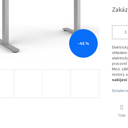
hvězdiček.
cena:
Zakáz
–45 %
Elektric
ohledem 
elektric
pracovní
Mezi zák
motory 
nabíjení
Detailní 
TISK