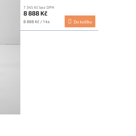
hodnocení
7 345 Kč bez DPH
produktu
8 888 Kč
je
5,0
Měrná
8 888 Kč / 1 ks
Do košíku
z
cena:
5
hvězdiček.