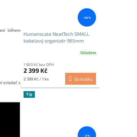
–46 %
zení během
Humanscale NeatTech SMALL
kabelový organizér 965mm
grafitový
Skladem
Průměrné
hodnocení
1 983 Kč bez DPH
produktu
2 399 Kč
je
5,0
Měrná
2 399 Kč / 1 ks
Do košíku
z
í ovladač s
cena:
5
hvězdiček.
Tip
–3 %