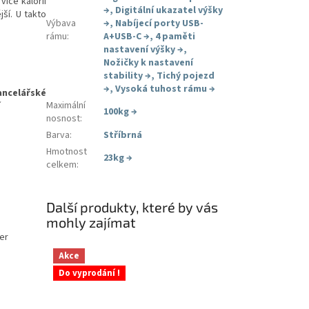
íce kalorií
→
,
Digitální ukazatel výšky
jší. U takto
Výbava
→
,
Nabíjecí porty USB-
rámu
:
A+USB-C
→
,
4 paměti
nastavení výšky
→
,
Nožičky k nastavení
stability
→
,
Tichý pojezd
→
,
Vysoká tuhost rámu
→
ancelářské
Maximální
í
100kg
→
nosnost
:
Barva
:
Stříbrná
Hmotnost
23kg
→
celkem
:
Další produkty, které by vás
mohly zajímat
her
Akce
Do vyprodání !