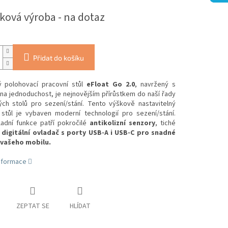
ková výroba - na dotaz
Přidat do košíku
ký polohovací pracovní stůl
eFloat Go 2.0
, navržený s
na jednoduchost, je nejnovějším přírůstkem do naší řady
kých stolů pro sezení/stání. Tento výškově nastavitelný
 stůl je vybaven moderní technologií pro sezení/stání.
ladní funkce patří pokročilé
antikolizní senzory
, tiché
a
digitální ovladač s porty USB-A i USB-C pro snadné
 vašeho mobilu.
informace
ZEPTAT SE
HLÍDAT