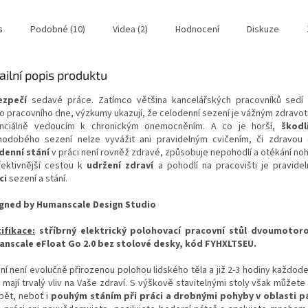
s
Podobné (10)
Videa (2)
Hodnocení
Diskuze
ailní popis produktu
ezpečí
sedavé práce. Zatímco většina kancelářských pracovníků sedí 
o pracovního dne, výzkumy ukazují, že celodenní sezení je vážným zdravot
nciálně vedoucím k chronickým onemocněním. A co je horší,
škodl
hodobého sezení nelze vyvážit ani pravidelným cvičením, či zdravou 
denní stání
v práci není rovněž zdravé, způsobuje nepohodlí a otékání noh
fektivnější cestou k
udržení zdraví
a pohodlí na pracovišti je pravide
ci
sezení a stání.
gned by Humanscale Design Studio
ifikace:
stříbrný elektrický polohovací pracovní stůl dvoumotor
nscale eFloat Go 2.0 bez stolové desky, kód FYHXLTSEU.
ní není evolučně přirozenou polohou lidského těla a již 2-3 hodiny každode
u mají trvalý vliv na Vaše zdraví. S výškově stavitelnými stoly však můžet
pět, neboť i
pouhým stáním při práci a drobnými pohyby v oblasti p