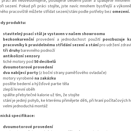
ři práci ani neuvědomujete, posilujete bederní páteř a spalujete mnohem v
při sezení. Pokud při práci stojíte, jste navíc mnohem bystřejší a výkonně
ného pracoviště můžete střídat sezení/stáni podle potřeby bez
omezení.
dy produktu:
stavitelný psací stůl je vystaven v našem showroomu
bezkonkurenční
provedení a jednoduchost použití
povzbuzuje k
pracovníky k pravidelnému střídání sezení a stání
pro udržení zdrav
tři druhy
barevného podnoží
antikolizní senzory
tiché motory pod
50 decibelů
dvoumotorové provedení
dva nabíjecí porty
(z boční strany paměťového ovladače)
motory vyrobené
na zakázku
posílíte bederní a hýžďové partie těla
zlepší krevní oběh
spálíte přebytečné kalorie už tím, že stojíte
stání je jediný pohyb, ke kterému přimějete děti, při hraní počítačových 
velmi jednoduchá montáž
nická specifikace:
dvoumotorové provedení