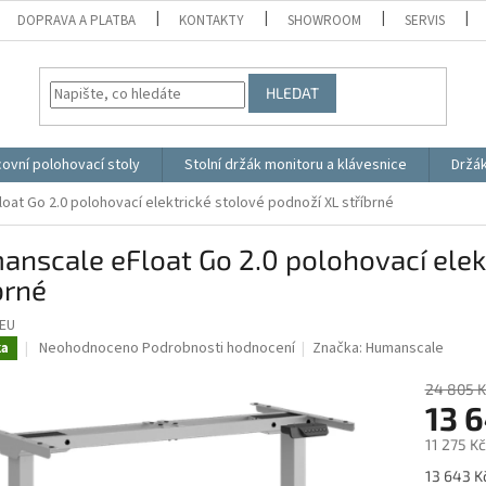
DOPRAVA A PLATBA
KONTAKTY
SHOWROOM
SERVIS
HLEDAT
ovní polohovací stoly
Stolní držák monitoru a klávesnice
Držá
oat Go 2.0 polohovací elektrické stolové podnoží XL stříbrné
nscale eFloat Go 2.0 polohovací elek
brné
EU
Průměrné
Neohodnoceno
Podrobnosti hodnocení
Značka:
Humanscale
ka
hodnocení
produktu
24 805 K
je
13 
0,0
11 275 K
z
5
Měrná
13 643 Kč