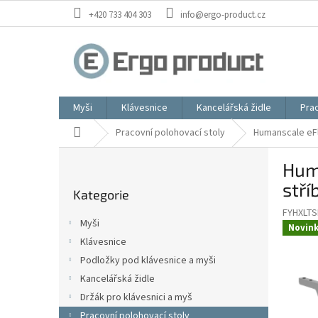
Přejít
+420 733 404 303
info@ergo-product.cz
na
obsah
Myši
Klávesnice
Kancelářská židle
Prac
Domů
Pracovní polohovací stoly
Humanscale eFl
P
Huma
o
Přeskočit
s
stří
Kategorie
kategorie
t
FYHXLTS
r
Myši
Novin
a
Klávesnice
n
Podložky pod klávesnice a myši
n
í
Kancelářská židle
p
Držák pro klávesnici a myš
a
Pracovní polohovací stoly