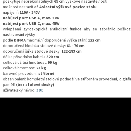
poskytuje nepřekonatelných
65 cm
výškové nastavitelnosti
možnost nastavit až
4 vlastní výškové pozice stolu
napájení
: 110V - 240V
nabíjecí port USB A, max. 27W
nabíjecí port USB C, max. 45W
vylepšená gyroskopická antikolizní funkce aby se zabránilo poško
nastavování výšky
podle
BIFMA
maximální doporučená výška stání:
122 cm
doporučená hloubka stolové desky:
61 - 76 cm
doporučená šířka stolové desky:
122-183 cm
délka přívodního kabelu:
320 cm
celková užitná hmotnost:
99 kg
celková hmotnost:
23 kg
barevné provedení:
stříbrné
obsah balení:
kompletní stolové podnoží ve stříbrném provedení, digitáln
pamětí
(bez stolové desky)
uživatelský návod:
ZDE