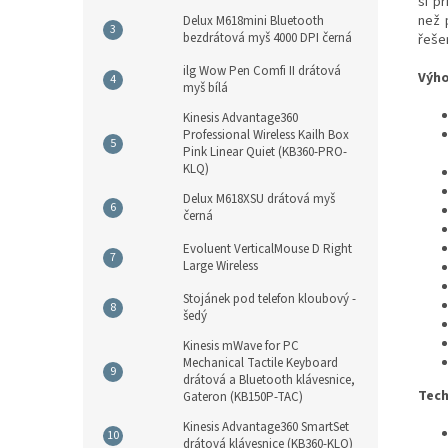
si p
než 
Delux M618mini Bluetooth
bezdrátová myš 4000 DPI černá
řeše
ilg Wow Pen Comfi II drátová
Výho
myš bílá
Kinesis Advantage360
Professional Wireless Kailh Box
Pink Linear Quiet (KB360-PRO-
KLQ)
Delux M618XSU drátová myš
černá
Evoluent VerticalMouse D Right
Large Wireless
Stojánek pod telefon kloubový -
šedý
Kinesis mWave for PC
Mechanical Tactile Keyboard
drátová a Bluetooth klávesnice,
Tech
Gateron (KB150P-TAC)
Kinesis Advantage360 SmartSet
drátová klávesnice (KB360-KLQ)