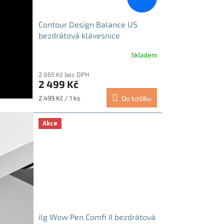
Contour Design Balance US
bezdrátová klávesnice
Skladem
2 065 Kč bez DPH
2 499 Kč
Měrná
2 499 Kč / 1 ks
Do košíku
cena:
Akce
ilg Wow Pen Comfi II bezdrátová