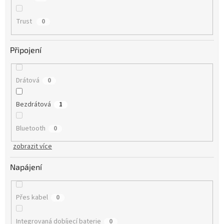
Trust
0
Připojení
Drátová
0
Bezdrátová
1
Bluetooth
0
zobrazit více
Napájení
Přes kabel
0
Integrovaná dobíjecí baterie
0