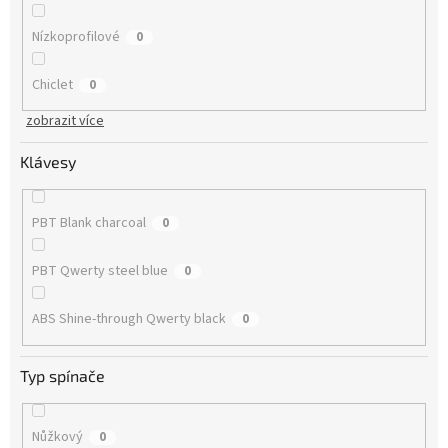
Nízkoprofilové
0
Chiclet
0
zobrazit více
Klávesy
PBT Blank charcoal
0
PBT Qwerty steel blue
0
ABS Shine-through Qwerty black
0
Typ spínače
Nůžkový
0