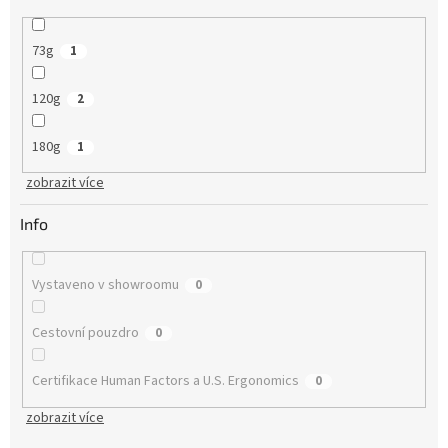
73g
1
120g
2
180g
1
zobrazit více
Info
Vystaveno v showroomu
0
Cestovní pouzdro
0
Certifikace Human Factors a U.S. Ergonomics
0
zobrazit více