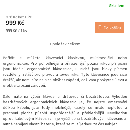
Skladem
826 Kč bez DPH
999 Kč
Do košíku
Měrná
999 Kč / 1 ks
cena:
1
položek celkem
O
v
l
Pořídit si můžete klávesnici klasickou, multimediální nebo
á
ergonomickou. Pro pohodlnější a přirozenější pozici rukou při psaní
d
jsou ideální ergonomické klávesnice, u nichž jsou bloky písmen
a
rozděleny zvlášť pro pravou a levou ruku. Tyto klávesnice jsou sice
c
dražší, ale nemusíte na nich ohýbat zápěstí, což vám poskytne úlevu a
í
efektivitu psaní zároveň.
p
r
Dále máte na výběr klávesnici drátovou či bezdrátovou. Výhodou
v
bezdrátových ergonomických klávesnic je, že nejste omezováni
k
délkou kabelu, jste tedy mobilnější, kabely se nikde nepletou a
y
pracovní plocha působí uspořádanější a přehlednější. Nevýhodou
v
oproti kabelovým klávesnicím je vyšší cena bezdrátových klávesnic a
ý
nutné napájení vlastní baterie, která se musí jednou za čas nabíjet.
p