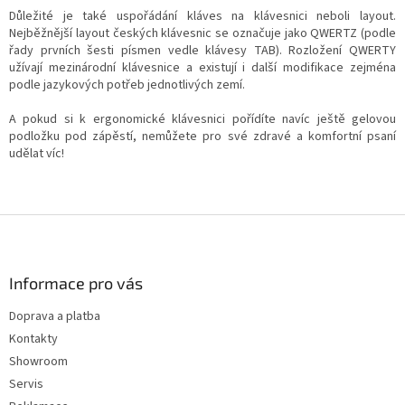
i
Důležité je také uspořádání kláves na klávesnici neboli layout.
s
Nejběžnější layout českých klávesnic se označuje jako QWERTZ (podle
u
řady prvních šesti písmen vedle klávesy TAB). Rozložení QWERTY
užívají mezinárodní klávesnice a existují i další modifikace zejména
podle jazykových potřeb jednotlivých zemí.
A pokud si k ergonomické klávesnici pořídíte navíc ještě gelovou
podložku pod zápěstí, nemůžete pro své zdravé a komfortní psaní
udělat víc!
Z
á
p
a
Informace pro vás
t
Doprava a platba
í
Kontakty
Showroom
Servis