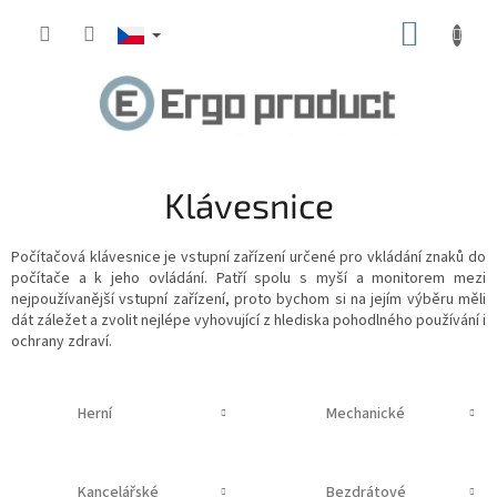
Přejít
NÁKUP
na
obsah
KOŠÍK
Klávesnice
Počítačová klávesnice
je vstupní zařízení určené pro vkládání znaků do
počítače
a k jeho ovládání. Patří spolu s myší a monitorem mezi
nejpoužívanější vstupní zařízení, proto bychom si na jejím výběru měli
dát záležet a zvolit nejlépe vyhovující z hlediska pohodlného používání i
ochrany zdraví.
Herní
Mechanické
Kancelářské
Bezdrátové