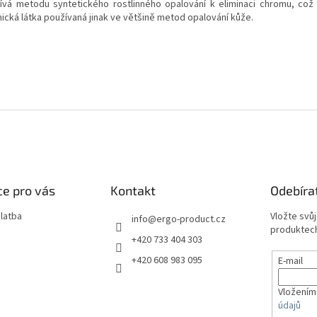
ívá metodu syntetického rostlinného opalování k eliminaci chromu, což 
ická látka používaná jinak ve většině metod opalování kůže.
e pro vás
Kontakt
Odebíra
latba
Vložte svů
info
@
ergo-product.cz
produktech
+420 733 404 303
+420 608 983 095
E-mail
Vložením
údajů