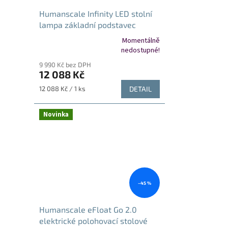
Humanscale Infinity LED stolní
lampa základní podstavec
modrá
Momentálně
Průměrné
nedostupné!
hodnocení
9 990 Kč bez DPH
produktu
12 088 Kč
je
5,0
Měrná
12 088 Kč / 1 ks
DETAIL
z
cena:
5
hvězdiček.
Novinka
–45 %
Humanscale eFloat Go 2.0
elektrické polohovací stolové