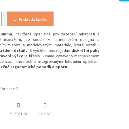
Přidat do košíku
 Summa
, navržené speciálně pro zasedací místnosti a
ře manažerů, se snoubí v harmonickém designu s
ícím tvarem a modelovanými materiály, které vyzařují
každém detailu
. S využitím pouze jedné
diskrétní páky
tavení výšky
je křeslo Summa vybaveno mechanismem
enzaci hmotnosti a integrovanými loketními opěrkami
mečné ergonomické pohodlí a oporu
.
informace
ZEPTAT SE
HLÍDAT