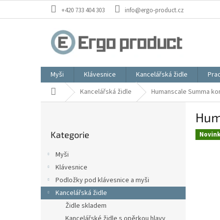
Přejít
+420 733 404 303
info@ergo-product.cz
na
obsah
Myši
Klávesnice
Kancelářská židle
Prac
Domů
Kancelářská židle
Humanscale Summa konf
P
Hum
o
Přeskočit
s
Kategorie
kategorie
Novin
t
r
Myši
a
Klávesnice
n
Podložky pod klávesnice a myši
n
í
Kancelářská židle
p
Židle skladem
a
Kancelářské židle s opěrkou hlavy