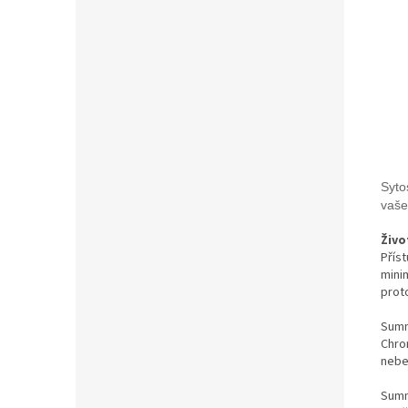
Syto
vaše
Živo
Přís
mini
prot
Summ
Chro
nebez
Summ