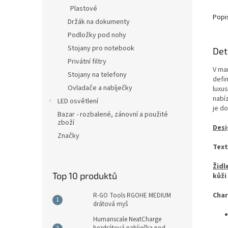
Plastové
Popi
Držák na dokumenty
Podložky pod nohy
Stojany pro notebook
Det
Privátní filtry
V ma
Stojany na telefony
defi
Ovladače a nabíječky
luxu
nabí
LED osvětlení
je d
Bazar - rozbalené, zánovní a použité
zboží
Desi
Značky
Text
Židl
Top 10 produktů
kůži
Char
R-GO Tools RGOHE MEDIUM
drátová myš
Humanscale NeatCharge