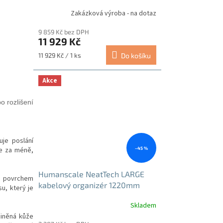
podnoží bílé
Zakázková výroba - na dotaz
9 859 Kč bez DPH
11 929 Kč
Měrná
11 929 Kč / 1 ks
Do košíku
cena:
Akce
o rozlišení
uje poslání
–45 %
ce za méně,
Humanscale NeatTech LARGE
m povrchem
kabelový organizér 1220mm
u, který je
černý
Skladem
Průměrné
hodnocení
činěná kůže