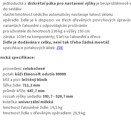
jednoduchá a
diskrétní páka pro nastavení výšky
je bezproblémově i
do sedáku
vlastní hmotnost sedícího automaticky nastavuje tuhost sklonu
opěradlo židle je k dispozici ve třech dřevěných povrchových úpravá
variantách čalounění s odpovídajícím prošíváním
pro uživatele do hmotnosti 136 kg a výšky 193 cm
záruka: 10 let na komponenty; 5 let na čalounění a dřevo
židle je dodávána v celku, není tak třeba žádná montáž
specifikace potahových látek:
ZDE
nická specifikace:
provedení:
celokožené
potah:
kůži Elmosoft odstín 99999
kříž a píst:
leštěný hliník
šířka židle:
711,2 mm
průměr kříže:
647,7 mm
rozsah výšky sedadla:
393,7 - 520,7 mm
kolečka:
univerzální
měkká
hmotnost čalouněné židle: 19,5 kg
hmotnost židle s dřevěným opěradlem: 20,9 kg