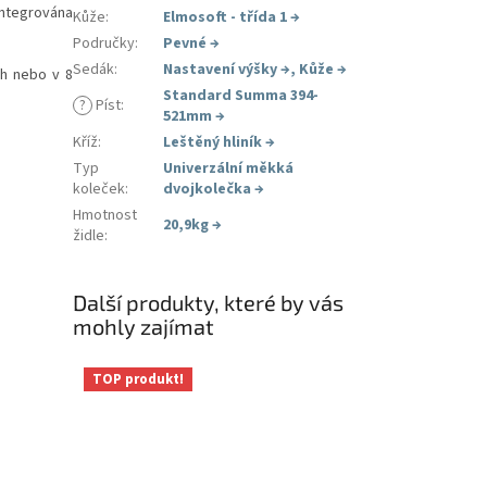
ntegrována
Kůže
:
Elmosoft - třída 1
→
Područky
:
Pevné
→
Sedák
:
Nastavení výšky
→
,
Kůže
→
ch nebo v 8
Standard Summa 394-
?
Píst
:
521mm
→
Kříž
:
Leštěný hliník
→
Typ
Univerzální měkká
koleček
:
dvojkolečka
→
Hmotnost
20,9kg
→
židle
:
Další produkty, které by vás
mohly zajímat
TOP produkt!