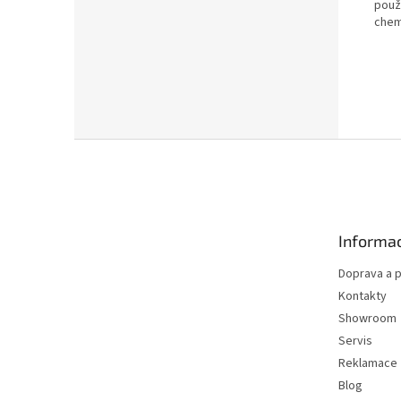
použ
chem
Z
á
p
a
t
Informac
í
Doprava a p
Kontakty
Showroom
Servis
Reklamace
Blog