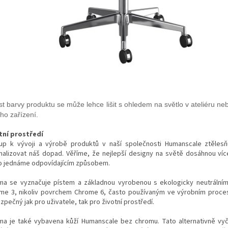
st barvy produktu se může lehce lišit s ohledem na světlo v ateliéru neb
ho zařízení.
tní prostředí
tup k vývoji a výrobě produktů v naší společnosti Humanscale ztělesň
malizovat náš dopad. Věříme, že nejlepší designy na světě dosáhnou ví
o jednáme odpovídajícím způsobem.
a se vyznačuje pístem a základnou vyrobenou s ekologicky neutrální
me 3, nikoliv povrchem Chrome 6, často používaným ve výrobním proces
pečný jak pro uživatele, tak pro životní prostředí.
a je také vybavena kůží Humanscale bez chromu. Tato alternativně vy