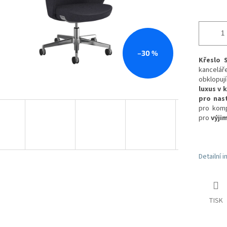
–30 %
Křeslo
kancelá
obklopuj
luxus v 
pro nas
pro komp
pro
výji
Detailní 
TISK