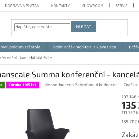
DOPRAVA A PLATBA
KONTAKTY
SHOWROOM
SERVIS
HLEDAT
ovní polohovací stoly
Stolní držák monitoru a klávesnice
Držá
erenční - kancelářská židle
anscale Summa konferenční - kancelá
Průměrné
Neohodnoceno
Podrobnosti hodnocení
Značka:
ka
Záruka 10/5 let
hodnocení
produktu
193 146 
je
135
0,0
111 737 
z
5
Měrná
135 202 K
hvězdiček.
cena:
Zakáz