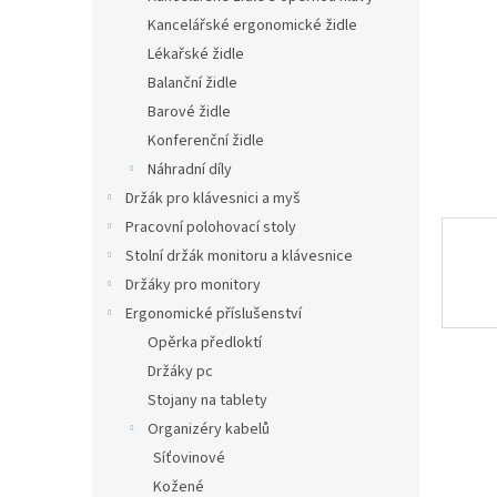
n
Kancelářské ergonomické židle
e
Lékařské židle
l
Balanční židle
Barové židle
Konferenční židle
Náhradní díly
Držák pro klávesnici a myš
Pracovní polohovací stoly
Stolní držák monitoru a klávesnice
Držáky pro monitory
Ergonomické příslušenství
Opěrka předloktí
Držáky pc
Stojany na tablety
Organizéry kabelů
Síťovinové
Kožené