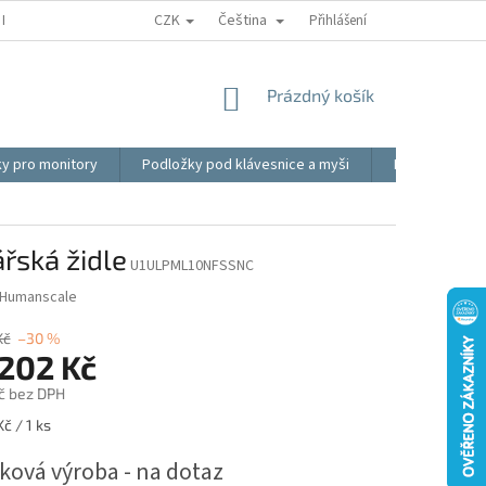
CZK
Čeština
REKLAMACE
BLOG
VIDEO
MOJE OBJEDNÁVKA
Přihlášení
OBCHOD
NÁKUPNÍ
Prázdný košík
KOŠÍK
ky pro monitory
Podložky pod klávesnice a myši
Ergonomické p
řská židle
U1ULPML10NFSSNC
Humanscale
Kč
–30 %
 202 Kč
Kč bez DPH
č / 1 ks
ková výroba - na dotaz