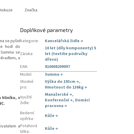
Diskuze
Značka
Doplňkové parametry
ma se pyšní
Kategorie
:
Kancelářská židle
→
le hodí do
10 let (díly komponenty) 5
. Summa se
Záruka
:
let (textilie područky
pěradlem, a
dřevo)
EAN
:
810008209097
Model
:
Summa
→
Vhodné
Výška do 193cm
→
,
pro
:
Hmotnost do 136kg
→
Manažerské
→
,
Využití
 hliníku, v
Konferenční
→
,
Domácí
židle
:
NC.
pracovna
→
Bederní
Kůže
→
opěrka
:
Potahová
ivatelem a
Kůže
→
látka
: