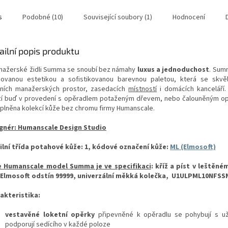
s
Podobné (10)
Související soubory (1)
Hodnocení
ailní popis produktu
nažerské židli Summa se snoubí bez námahy
luxus a jednoduchost
. Sum
novanou estetikou a sofistikovanou barevnou paletou, která se skvě
sních manažerských prostor, zasedacích
místností
i domácích kanceláří
zí buď v provedení s opěradlem potaženým dřevem, nebo čalouněným o
oplněna kolekcí kůže bez chromu firmy Humanscale.
gnér: Humanscale Design Studio
ilní třída potahové kůže: 1, kódové označení kůže:
ML (Elmosoft)
e Humanscale model Summa je ve specifikaci
:
kříž a píst v leštěném
 Elmosoft odstín 99999, univerzální měkká kolečka, U1ULPML10NFSS
akteristika:
vestavěné loketní opěrky
připevněné k opěradlu se pohybují s už
podporují sedícího v každé poloze