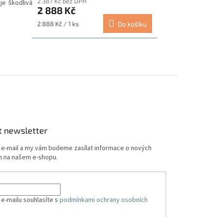
2 387 Kč bez DPH
produktu
je škodlivá
2 888 Kč
je
5,0
Měrná
2 888 Kč / 1 ks
Do košíku
z
cena:
5
hvězdiček.
t newsletter
j e-mail a my vám budeme zasílat informace o nových
 na našem e-shopu.
 e-mailu souhlasíte s
podmínkami ochrany osobních