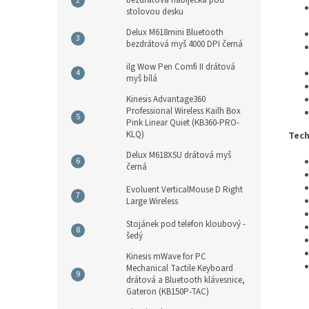
bezdrátová nabíječka pod
stolovou desku
Delux M618mini Bluetooth
bezdrátová myš 4000 DPI černá
ilg Wow Pen Comfi II drátová
myš bílá
Kinesis Advantage360
Professional Wireless Kailh Box
Pink Linear Quiet (KB360-PRO-
KLQ)
Tech
Delux M618XSU drátová myš
černá
Evoluent VerticalMouse D Right
Large Wireless
Stojánek pod telefon kloubový -
šedý
Kinesis mWave for PC
Mechanical Tactile Keyboard
drátová a Bluetooth klávesnice,
Gateron (KB150P-TAC)